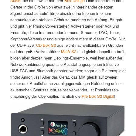
Audio
, die die Lawine mit ihrer
Box Design
-Linie losgetreten hat.
Geräte in der Größe von etwa zwei hintereinander gelegten
Zigarettenschachteln* für je einzelne Funktionen in einem
schmucken wie stabilen Gehäuse machten den Anfang. Es gab
und gibt hier Phono-Vorverstärker, Vollverstärker oder Vor- und
Endstufe, diese in stereo oder in mono, Streamer, DAC, Tuner,
Kopfhörer-Verstärker und einige andere mehr in dieser Größe. Nur
der CD-Player
CD Box S2
aus leicht nachvollziehbaren Gründen
und der große Vollverstärker
MaiA S2
sind gleich doppelt so breit,
bilden aber derzeit mein Lieblings-Ensemble, weil hier außer der
Netzwerkanbindung quasi alle Ausstattungsoptionen inklusive
USB-DAC und Bluetooth geboten werden; sogar ein Plattenspieler
findet Anschluss! Aber das Gerät, das MM gleich auf zweien
seiner drei Arbeitstische zur allgegenwärtigen Befriedung seiner
akustischen Genusssucht selbst verwendet, ist Preisklassen-
unabhängig der Oberknaller, nämlich die
Pre Box S2 Digital
!