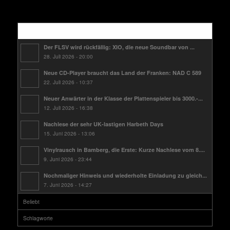
Kürzlich
Der FLSV wird rückfällig: XIO, die neue Soundbar von ...
28. Juli 2026 - 20:00
Neue CD-Player braucht das Land der Franken: NAD C 589
22. Juli 2026 - 10:37
Neuer Anwärter in der Klasse der Plattenspieler bis 3000.-...
12. Juli 2026 - 16:38
Nachlese der sehr UK-lastigen Harbeth Days
15. Juni 2026 - 13:06
Vinylrausch in Bamberg, die Erste: Kurze Nachlese vom 8....
9. Juni 2026 - 23:44
Nochmaliger Hinweis und wiederholte Einladung zu gleich...
7. Juni 2026 - 14:27
Beliebt
Schlagworte