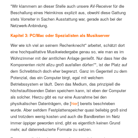
*Wir klammern an dieser Stelle auch unsere AV-Receiver für die
Beschallung eines Heimkinos explizit aus, obwohl diese Gattung
stets Vorreiter in Sachen Ausstattung war, gerade auch bei der
Netzwerk-Anbindung.
Kapitel 3: PC/Mac oder Spezialisten als Musikserver
Wer wie ich viel an seinem Rechenknecht* arbeitet, schätzt dort
eine hochqualitative Musikwiedergabe genau so, wie man es im
Wohnzimmer mit der amtlichen Anlage genießt. Nur dass hier die
Komponenten nicht allzu groß ausfallen dürfen**, ist der Platz auf
dem Schreibtisch doch eher begrenzt. Ganz im Gegenteil zu dem
Potenzial, das ein Computer birgt, egal mit welchem
Betriebssystem er läuft. Denn das Medium, das prinzipiell die
höchstauflösenden Daten speichern kann, ist eben der Computer
als solcher. Hierzu gibt es nur eine Ausnahme bei den
physikalischen Datenträgern, die [
hier
] bereits beschrieben
wurde. Aber seitdem Festplattenspeicher quasi beliebig groß sind
und trotzdem wenig kosten und auch die Bandbreiten im Netz
immer üppiger geworden sind, gibt es eigentlich keinen Grund
mehr, auf datenreduzierte Formate zu setzen.