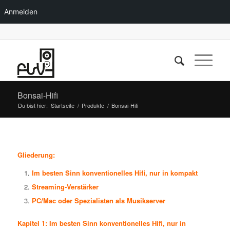
Anmelden
Bonsai-Hifi
Du bist hier:
Startseite
/
Produkte
/
Bonsai-Hifi
Gliederung:
Im besten Sinn konventionelles Hifi, nur in kompakt
Streaming-Verstärker
PC/Mac oder Spezialisten als Musikserver
Kapitel 1: Im besten Sinn konventionelles Hifi, nur in