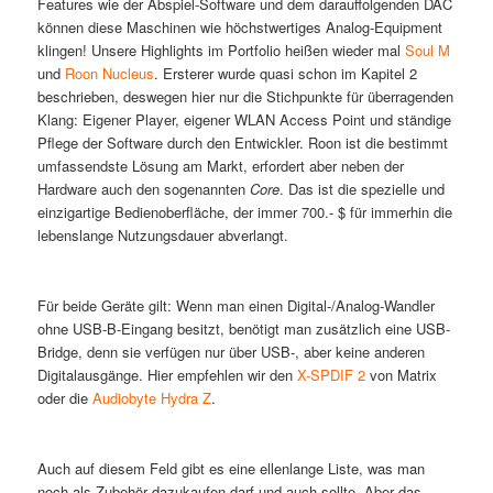
Features wie der Abspiel-Software und dem darauffolgenden DAC
können diese Maschinen wie höchstwertiges Analog-Equipment
klingen! Unsere Highlights im Portfolio heißen wieder mal
Soul M
und
Roon Nucleus
. Ersterer wurde quasi schon im Kapitel 2
beschrieben, deswegen hier nur die Stichpunkte für überragenden
Klang: Eigener Player, eigener WLAN Access Point und ständige
Pflege der Software durch den Entwickler. Roon ist die bestimmt
umfassendste Lösung am Markt, erfordert aber neben der
Hardware auch den sogenannten
Core
. Das ist die spezielle und
einzigartige Bedienoberfläche, der immer 700.- $ für immerhin die
lebenslange Nutzungsdauer abverlangt.
Für beide Geräte gilt: Wenn man einen Digital-/Analog-Wandler
ohne USB-B-Eingang besitzt, benötigt man zusätzlich eine USB-
Bridge, denn sie verfügen nur über USB-, aber keine anderen
Digitalausgänge. Hier empfehlen wir den
X-SPDIF 2
von Matrix
oder die
Audiobyte Hydra Z
.
Auch auf diesem Feld gibt es eine ellenlange Liste, was man
noch als Zubehör dazukaufen darf und auch sollte. Aber das