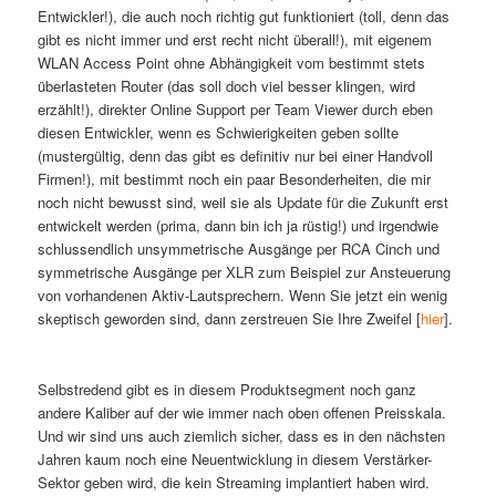
Entwickler!), die auch noch richtig gut funktioniert (toll, denn das
gibt es nicht immer und erst recht nicht überall!), mit eigenem
WLAN Access Point ohne Abhängigkeit vom bestimmt stets
überlasteten Router (das soll doch viel besser klingen, wird
erzählt!), direkter Online Support per Team Viewer durch eben
diesen Entwickler, wenn es Schwierigkeiten geben sollte
(mustergültig, denn das gibt es definitiv nur bei einer Handvoll
Firmen!), mit bestimmt noch ein paar Besonderheiten, die mir
noch nicht bewusst sind, weil sie als Update für die Zukunft erst
entwickelt werden (prima, dann bin ich ja rüstig!) und irgendwie
schlussendlich unsymmetrische Ausgänge per RCA Cinch und
symmetrische Ausgänge per XLR zum Beispiel zur Ansteuerung
von vorhandenen Aktiv-Lautsprechern. Wenn Sie jetzt ein wenig
skeptisch geworden sind, dann zerstreuen Sie Ihre Zweifel [
hier
].
Selbstredend gibt es in diesem Produktsegment noch ganz
andere Kaliber auf der wie immer nach oben offenen Preisskala.
Und wir sind uns auch ziemlich sicher, dass es in den nächsten
Jahren kaum noch eine Neuentwicklung in diesem Verstärker-
Sektor geben wird, die kein Streaming implantiert haben wird.