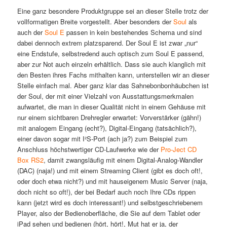
Eine ganz besondere Produktgruppe sei an dieser Stelle trotz der
vollformatigen Breite vorgestellt. Aber besonders der
Soul
als
auch der
Soul E
passen in kein bestehendes Schema und sind
dabei dennoch extrem platzsparend. Der Soul E ist zwar „nur“
eine Endstufe, selbstredend auch optisch zum Soul E passend,
aber zur Not auch einzeln erhältlich. Dass sie auch klanglich mit
den Besten ihres Fachs mithalten kann, unterstellen wir an dieser
Stelle einfach mal. Aber ganz klar das Sahnebonbonhäubchen ist
der Soul, der mit einer Vielzahl von Ausstattungsmerkmalen
aufwartet, die man in dieser Qualität nicht in einem Gehäuse mit
nur einem sichtbaren Drehregler erwartet: Vorverstärker (gähn!)
mit analogem Eingang (echt?), Digital-Eingang (tatsächlich?),
einer davon sogar mit I²S-Port (ach ja?) zum Beispiel zum
Anschluss höchstwertiger CD-Laufwerke wie der
Pro-Ject CD
Box RS2
, damit zwangsläufig mit einem Digital-Analog-Wandler
(DAC) (naja!) und mit einem Streaming Client (gibt es doch oft!,
oder doch etwa nicht?) und mit hauseigenem Music Server (naja,
doch nicht so oft!), der bei Bedarf auch noch Ihre CDs rippen
kann (jetzt wird es doch interessant!) und selbstgeschriebenem
Player, also der Bedienoberfläche, die Sie auf dem Tablet oder
iPad sehen und bedienen (hört, hört!, Mut hat er ja, der