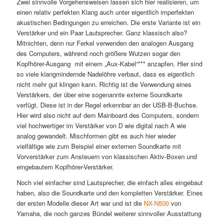
Zwei sinnvolle Vorgehensweisen lassen sich hier realisieren, um
einen relativ perfekten Klang auch unter eigentlich imperfekten
akustischen Bedingungen zu erreichen. Die erste Variante ist ein
Verstärker und ein Paar Lautsprecher. Ganz klassisch also?
Mitnichten, denn nur Ferkel verwenden den analogen Ausgang
des Computers, während noch größere Wutzen sogar den
Kopfhörer-Ausgang mit einem „Aux-Kabel“*** anzapfen. Hier sind
so viele klangmindernde Nadelöhre verbaut, dass es eigentlich
nicht mehr gut klingen kann. Richtig ist die Verwendung eines
Verstärkers, der über eine sogenannte externe Soundkarte
verfügt. Diese ist in der Regel erkennbar an der USB-B-Buchse.
Hier wird also nicht auf dem Mainboard des Computers, sondern
viel hochwertiger im Verstärker von D wie digital nach A wie
analog gewandelt. Mischformen gibt es auch hier wieder
vielfältige wie zum Beispiel einer externen Soundkarte mit
Vorverstärker zum Ansteuern von klassischen Aktiv-Boxen und
eingebautem Kopfhörer-Verstärker.
Noch viel einfacher sind Lautsprecher, die einfach alles eingebaut
haben, also die Soundkarte und den kompletten Verstärker. Eines
der ersten Modelle dieser Art war und ist die
NX-N500
von
Yamaha, die noch ganzes Bündel weiterer sinnvoller Ausstattung