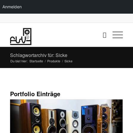
Anmelden
Schlagwortarchiv für: Sicke
Du bist hier:
Startseite
/
Produkte
/
Sicke
Portfolio Einträge