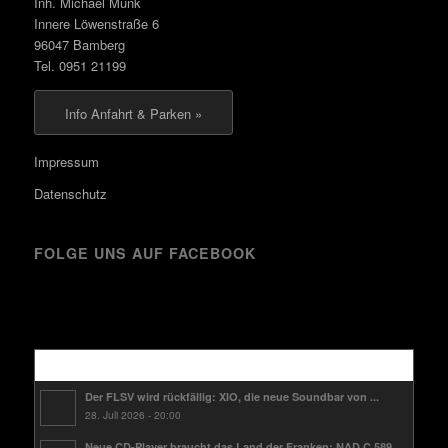
Inh. Michael Munk
Innere Löwenstraße 6
96047 Bamberg
Tel. 0951 21199
Info Anfahrt & Parken »
Impressum
Datenschutz
FOLGE UNS AUF FACEBOOK
Kürzlich
Der FLSV wird rückfällig: XIO, die neue Soundbar von ...
28. Juli 2026 - 20:00
Neue CD-Player braucht das Land der Franken: NAD C 589