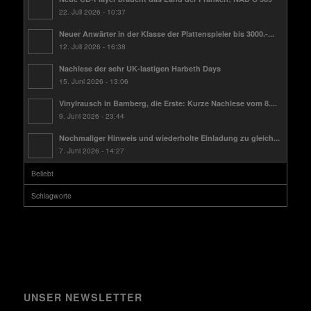
22. Juli 2026 - 10:37
Neuer Anwärter in der Klasse der Plattenspieler bis 3000.-...
12. Juli 2026 - 16:38
Nachlese der sehr UK-lastigen Harbeth Days
15. Juni 2026 - 13:06
Vinylrausch in Bamberg, die Erste: Kurze Nachlese vom 8....
9. Juni 2026 - 23:44
Nochmaliger Hinweis und wiederholte Einladung zu gleich...
7. Juni 2026 - 14:27
Beliebt
Schlagworte
UNSER NEWSLETTER