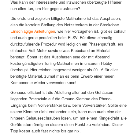
Was kann der interessierte und inzwischen überzeugte Hifianer
nun alles tun, um hier gegenzusteuern?
Die erste und zugleich billigste Maßnahme ist das Ausphasen,
also die korrekte Stellung des Netzsteckers in der Steckdose.
Einschlägige Anleitungen
, wie hier vorzugehen ist, gibt es zuhauf
und auch gerne persönlich beim FLSV. Für diese einmalig
durchzuführende Prozedur wird lediglich ein Phasenprüfstift, ein
einfaches Volt-Meter sowie etwas Klebeband an Material
benötigt. Somit ist das Ausphasen eine der mit Abstand
kostengünstigsten Tuning-Maßnahmen in unserem Hobby
überhaupt. Hier reichen insgesamt weniger als 20.- € für alles
benötigte Material, zumal man es beim Erwerb einer neuen
Komponente wieder verwenden kann!
Genauso effizient ist die Ableitung aller auf den Gehäusen
liegenden Potenziale auf die Ground-Klemme des Phono-
Eingangs beim Vollverstärker bzw. beim Vorverstärker. Sollte eine
solche Klemme nicht vorhanden sein, kann man auch eine der
hinteren Gehäuseschrauben lösen, um mit einem Klingeldraht alle
Geräte sternförmig an diesem einen Punkt zu verbinden. Dieser
Tipp kostet auch fast nichts bis gar nix.