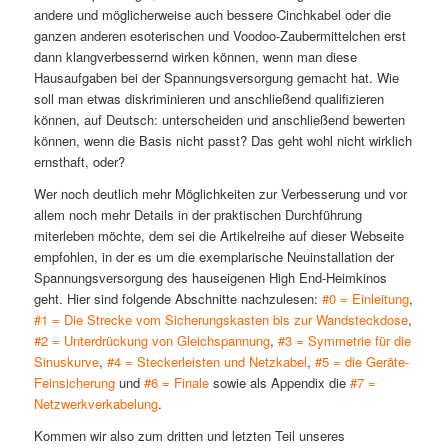
andere und möglicherweise auch bessere Cinchkabel oder die
ganzen anderen esoterischen und Voodoo-Zaubermittelchen erst
dann klangverbessernd wirken können, wenn man diese
Hausaufgaben bei der Spannungsversorgung gemacht hat. Wie
soll man etwas diskriminieren und anschließend qualifizieren
können, auf Deutsch: unterscheiden und anschließend bewerten
können, wenn die Basis nicht passt? Das geht wohl nicht wirklich
ernsthaft, oder?
Wer noch deutlich mehr Möglichkeiten zur Verbesserung und vor
allem noch mehr Details in der praktischen Durchführung
miterleben möchte, dem sei die Artikelreihe auf dieser Webseite
empfohlen, in der es um die exemplarische Neuinstallation der
Spannungsversorgung des hauseigenen High End-Heimkinos
geht. Hier sind folgende Abschnitte nachzulesen:
#0 = Einleitung
,
#1 = Die Strecke vom Sicherungskasten bis zur Wandsteckdose
,
#2 = Unterdrückung von Gleichspannung
,
#3 = Symmetrie für die
Sinuskurve
,
#4 = Steckerleisten und Netzkabel
,
#5 = die Geräte-
Feinsicherung
und
#6 = Finale
sowie als Appendix die
#7 =
Netzwerkverkabelung
.
Kommen wir also zum dritten und letzten Teil unseres