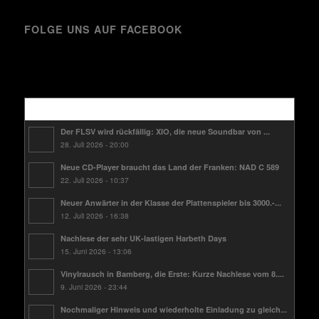
FOLGE UNS AUF FACEBOOK
Kürzlich
Der FLSV wird rückfällig: XIO, die neue Soundbar von ...
28. Juli 2026 - 20:00
Neue CD-Player braucht das Land der Franken: NAD C 589
22. Juli 2026 - 10:37
Neuer Anwärter in der Klasse der Plattenspieler bis 3000.-...
12. Juli 2026 - 16:38
Nachlese der sehr UK-lastigen Harbeth Days
15. Juni 2026 - 13:06
Vinylrausch in Bamberg, die Erste: Kurze Nachlese vom 8....
9. Juni 2026 - 23:44
Nochmaliger Hinweis und wiederholte Einladung zu gleich...