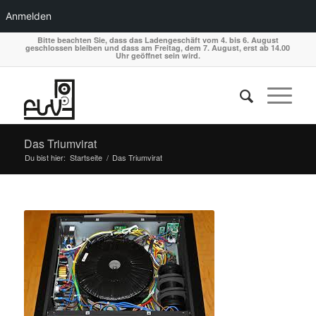
Anmelden
Bitte beachten Sie, dass das Ladengeschäft vom 4. bis 6. August
geschlossen bleiben und dass am Freitag, dem 7. August, erst ab 14.00
Uhr geöffnet sein wird.
Das Triumvirat
Du bist hier:
Startseite
/
Das Triumvirat