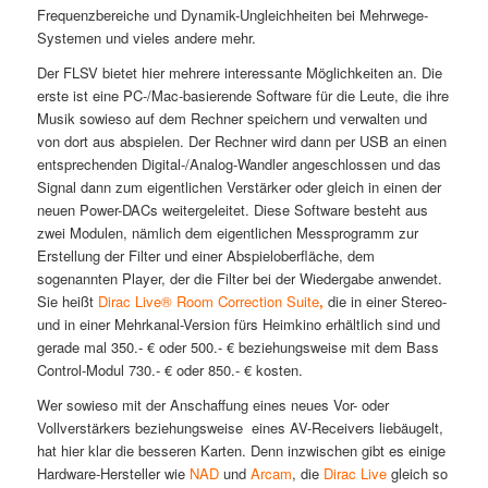
Frequenzbereiche und Dynamik-Ungleichheiten bei Mehrwege-
Systemen und vieles andere mehr.
Der FLSV bietet hier mehrere interessante Möglichkeiten an. Die
erste ist eine PC-/Mac-basierende Software für die Leute, die ihre
Musik sowieso auf dem Rechner speichern und verwalten und
von dort aus abspielen. Der Rechner wird dann per USB an einen
entsprechenden Digital-/Analog-Wandler angeschlossen und das
Signal dann zum eigentlichen Verstärker oder gleich in einen der
neuen Power-DACs weitergeleitet. Diese Software besteht aus
zwei Modulen, nämlich dem eigentlichen Messprogramm zur
Erstellung der Filter und einer Abspieloberfläche, dem
sogenannten Player, der die Filter bei der Wiedergabe anwendet.
Sie heißt
Dirac Live® Room Correction Suite
,
die in einer Stereo-
und in einer Mehrkanal-Version fürs Heimkino erhältlich sind und
gerade mal 350.- € oder 500.- € beziehungsweise mit dem Bass
Control-Modul 730.- € oder 850.- € kosten.
Wer sowieso mit der Anschaffung eines neues Vor- oder
Vollverstärkers beziehungsweise eines AV-Receivers liebäugelt,
hat hier klar die besseren Karten. Denn inzwischen gibt es einige
Hardware-Hersteller wie
NAD
und
Arcam
, die
Dirac Live
gleich so