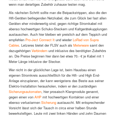
wenn man derartiges Zubehör zuhause testen mag.
Als nächsten Schritt sollte man die Beipackstrippen, also die den
Hifi-Geräten beiliegenden Netzkabel, die zum Glück bei fast allen
Geräten eher minderwertig sind, gegen richtige Stromkabel mit
ebenso hochwertigen Schuko-Steckern und Kaltgerätekupplungen
austauschen. Auch hier bleiben wir preislich auf dem Teppich und
empfehlen
Pro-Ject Connect It
und wieder
LoRad von Supra
Cables
. Letzeres bietet der FLSV auch als
Meterware
samt den
dazugehörigen
Verbindern
und inklusive des benötigten Zubehörs
an. Die Preise beginnen hier dann bei etwa 70.- € je Kabel mit 1
Meter Länge inklusive der Stecker.
Wer nicht in der glücklichen Lage ist, beim Hausbau einen
eigenen Stromkreis ausschließlich für die Hifi- und High End-
Anlage einzuplanen, der kann wenigstens das Beste aus seiner
Elektro-Installation herausholen, indem er den zuständigen
Sicherungsautomaten
, hier prosaisch Klangmodule genannt,
gegen einen von
AHP
mit hochwertigen Kontakten und einer
ebenso verlustarmen
Sicherung
austauscht. Mit entsprechender
Vorsicht lässt sich der Tausch in circa einer halben Stunde
bewerkstelligen. Leute mit zwei linken Händen und zehn Daumen