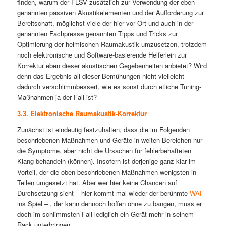
finden, warum der FLSV zusätzlich zur Verwendung der eben
genannten passiven Akustikelementen und der Aufforderung zur
Bereitschaft, möglichst viele der hier vor Ort und auch in der
genannten Fachpresse genannten Tipps und Tricks zur
Optimierung der heimischen Raumakustik umzusetzen, trotzdem
noch elektronische und Software-basierende Helferlein zur
Korrektur eben dieser akustischen Gegebenheiten anbietet? Wird
denn das Ergebnis all dieser Bemühungen nicht vielleicht
dadurch verschlimmbessert, wie es sonst durch etliche Tuning-
Maßnahmen ja der Fall ist?
3.3. Elektronische Raumakustik-Korrektur
Zunächst ist eindeutig festzuhalten, dass die im Folgenden
beschriebenen Maßnahmen und Geräte in weiten Bereichen nur
die Symptome, aber nicht die Ursachen für fehlerbehafteten
Klang behandeln (können). Insofern ist derjenige ganz klar im
Vorteil, der die oben beschriebenen Maßnahmen wenigsten in
Teilen umgesetzt hat. Aber wer hier keine Chancen auf
Durchsetzung sieht – hier kommt mal wieder der berühmte
WAF
ins Spiel – , der kann dennoch hoffen ohne zu bangen, muss er
doch im schlimmsten Fall lediglich ein Gerät mehr in seinem
Rack unterbringen.