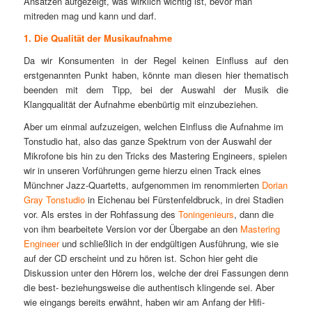
Ansätzen aufgezeigt, was wirklich wichtig ist, bevor man
mitreden mag und kann und darf.
1. Die Qualität der Musikaufnahme
Da wir Konsumenten in der Regel keinen Einfluss auf den
erstgenannten Punkt haben, könnte man diesen hier thematisch
beenden mit dem Tipp, bei der Auswahl der Musik die
Klangqualität der Aufnahme ebenbürtig mit einzubeziehen.
Aber um einmal aufzuzeigen, welchen Einfluss die Aufnahme im
Tonstudio hat, also das ganze Spektrum von der Auswahl der
Mikrofone bis hin zu den Tricks des Mastering Engineers, spielen
wir in unseren Vorführungen gerne hierzu einen Track eines
Münchner Jazz-Quartetts, aufgenommen im renommierten
Dorian
Gray Tonstudio
in Eichenau bei Fürstenfeldbruck, in drei Stadien
vor. Als erstes in der Rohfassung des
Toningenieurs
, dann die
von ihm bearbeitete Version vor der Übergabe an den
Mastering
Engineer
und schließlich in der endgültigen Ausführung, wie sie
auf der CD erscheint und zu hören ist. Schon hier geht die
Diskussion unter den Hörern los, welche der drei Fassungen denn
die best- beziehungsweise die authentisch klingende sei. Aber
wie eingangs bereits erwähnt, haben wir am Anfang der Hifi-