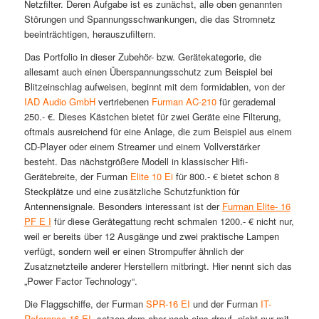
Netzfilter. Deren Aufgabe ist es zunächst, alle oben genannten
Störungen und Spannungsschwankungen, die das Stromnetz
beeinträchtigen, herauszufiltern.
Das Portfolio in dieser Zubehör- bzw. Gerätekategorie, die
allesamt auch einen Überspannungsschutz zum Beispiel bei
Blitzeinschlag aufweisen, beginnt mit dem formidablen, von der
IAD Audio GmbH
vertriebenen
Furman AC-210
für gerademal
250.- €. Dieses Kästchen bietet für zwei Geräte eine Filterung,
oftmals ausreichend für eine Anlage, die zum Beispiel aus einem
CD-Player oder einem Streamer und einem Vollverstärker
besteht. Das nächstgrößere Modell in klassischer Hifi-
Gerätebreite, der Furman
Elite 10 Ei
für 800.- € bietet schon 8
Steckplätze und eine zusätzliche Schutzfunktion für
Antennensignale. Besonders interessant ist der
Furman Elite- 16
PF E I
für diese Gerätegattung recht schmalen 1200.- € nicht nur,
weil er bereits über 12 Ausgänge und zwei praktische Lampen
verfügt, sondern weil er einen Strompuffer ähnlich der
Zusatznetzteile anderer Herstellern mitbringt. Hier nennt sich das
„Power Factor Technology“.
Die Flaggschiffe, der Furman
SPR-16 EI
und der Furman
IT-
Reference 16 EI
, setzen dem aber noch eins drauf, nicht nur mit