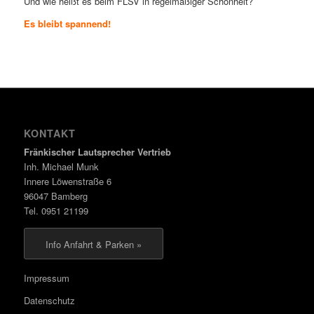
Und wie heißt es beim FLSV in regelmäßiger Schönheit?
Es bleibt spannend!
KONTAKT
Fränkischer Lautsprecher Vertrieb
Inh. Michael Munk
Innere Löwenstraße 6
96047 Bamberg
Tel. 0951 21199
Info Anfahrt & Parken »
Impressum
Datenschutz