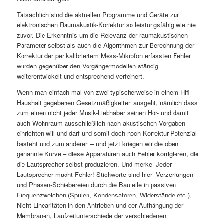
Tatsächlich sind die aktuellen Programme und Geräte zur
elektronischen Raumakustik-Korrektur so leistungsfähig wie nie
zuvor. Die Erkenntnis um die Relevanz der raumakustischen
Parameter selbst als auch die Algorithmen zur Berechnung der
Korrektur der per kalibriertem Mess-Mikrofon erfassten Fehler
wurden gegenüber den Vorgängermodellen ständig
weiterentwickelt und entsprechend verfeinert.
Wenn man einfach mal von zwei typischerweise in einem Hifi-
Haushalt gegebenen Gesetzmäßigkeiten ausgeht, nämlich dass
zum einen nicht jeder Musik-Liebhaber seinen Hör- und damit
auch Wohnraum ausschließlich nach akustischen Vorgaben
einrichten will und darf und somit doch noch Korrektur-Potenzial
besteht und zum anderen – und jetzt kriegen wir die oben
genannte Kurve – diese Apparaturen auch Fehler korrigieren, die
die Lautsprecher selbst produzieren. Und merke: Jeder
Lautsprecher macht Fehler! Stichworte sind hier: Verzerrungen
und Phasen-Schiebereien durch die Bauteile in passiven
Frequenzweichen (Spulen, Kondensatoren, Widerstände etc.),
Nicht-Linearitäten in den Antrieben und der Aufhängung der
Membranen, Laufzeitunterschiede der verschiedenen