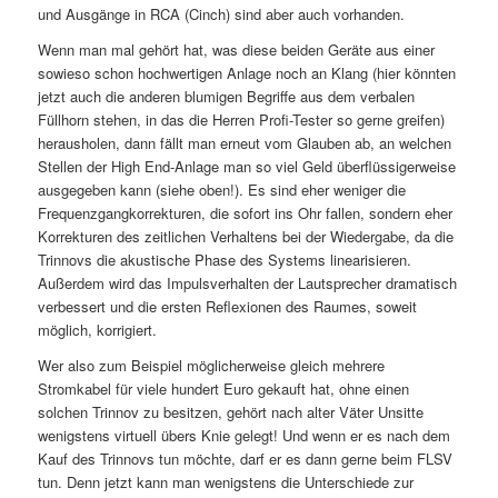
und Ausgänge in RCA (Cinch) sind aber auch vorhanden.
Wenn man mal gehört hat, was diese beiden Geräte aus einer
sowieso schon hochwertigen Anlage noch an Klang (hier könnten
jetzt auch die anderen blumigen Begriffe aus dem verbalen
Füllhorn stehen, in das die Herren Profi-Tester so gerne greifen)
herausholen, dann fällt man erneut vom Glauben ab, an welchen
Stellen der High End-Anlage man so viel Geld überflüssigerweise
ausgegeben kann (siehe oben!). Es sind eher weniger die
Frequenzgangkorrekturen, die sofort ins Ohr fallen, sondern eher
Korrekturen des zeitlichen Verhaltens bei der Wiedergabe, da die
Trinnovs die akustische Phase des Systems linearisieren.
Außerdem wird das Impulsverhalten der Lautsprecher dramatisch
verbessert und die ersten Reflexionen des Raumes, soweit
möglich, korrigiert.
Wer also zum Beispiel möglicherweise gleich mehrere
Stromkabel für viele hundert Euro gekauft hat, ohne einen
solchen Trinnov zu besitzen, gehört nach alter Väter Unsitte
wenigstens virtuell übers Knie gelegt! Und wenn er es nach dem
Kauf des Trinnovs tun möchte, darf er es dann gerne beim FLSV
tun. Denn jetzt kann man wenigstens die Unterschiede zur