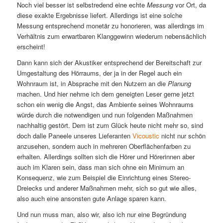
Noch viel besser ist selbstredend eine echte
Messung
vor Ort, da
diese exakte Ergebnisse liefert. Allerdings ist eine solche
Messung entsprechend monetär zu honorieren, was allerdings im
Verhältnis zum erwartbaren Klanggewinn wiederum nebensächlich
erscheint!
Dann kann sich der Akustiker entsprechend der Bereitschaft zur
Umgestaltung des Hörraums, der ja in der Regel auch ein
Wohnraum ist, in Absprache mit den Nutzern an die
Planung
machen. Und hier nehme ich dem geneigten Leser gerne jetzt
schon ein wenig die Angst, das Ambiente seines Wohnraums
würde durch die notwendigen und nun folgenden Maßnahmen
nachhaltig gestört. Dem ist zum Glück heute nicht mehr so, sind
doch dalle Paneele unseres Lieferanten
Vicoustic
nicht nur schön
anzusehen, sondern auch in mehreren Oberflächenfarben zu
erhalten. Allerdings sollten sich die Hörer und Hörerinnen aber
auch im Klaren sein, dass man sich ohne ein Minimum an
Konsequenz, wie zum Beispiel die Einrichtung eines Stereo-
Dreiecks und anderer Maßnahmen mehr, sich so gut wie alles,
also auch eine ansonsten gute Anlage sparen kann.
Und nun muss man, also wir, also ich nur eine Begründung