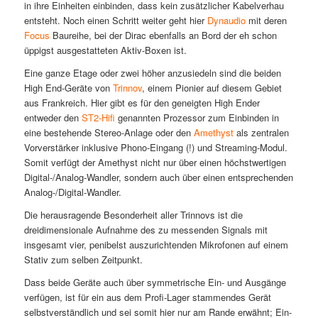
in ihre Einheiten einbinden, dass kein zusätzlicher Kabelverhau
entsteht. Noch einen Schritt weiter geht hier
Dynaudio
mit deren
Focus
Baureihe, bei der Dirac ebenfalls an Bord der eh schon
üppigst ausgestatteten Aktiv-Boxen ist.
Eine ganze Etage oder zwei höher anzusiedeln sind die beiden
High End-Geräte von
Trinnov
, einem Pionier auf diesem Gebiet
aus Frankreich. Hier gibt es für den geneigten High Ender
entweder den
ST2-Hifi
genannten Prozessor zum Einbinden in
eine bestehende Stereo-Anlage oder den
Amethyst
als zentralen
Vorverstärker inklusive Phono-Eingang (!) und Streaming-Modul.
Somit verfügt der Amethyst nicht nur über einen höchstwertigen
Digital-/Analog-Wandler, sondern auch über einen entsprechenden
Analog-/Digital-Wandler.
Die herausragende Besonderheit aller Trinnovs ist die
dreidimensionale Aufnahme des zu messenden Signals mit
insgesamt vier, penibelst auszurichtenden Mikrofonen auf einem
Stativ zum selben Zeitpunkt.
Dass beide Geräte auch über symmetrische Ein- und Ausgänge
verfügen, ist für ein aus dem Profi-Lager stammendes Gerät
selbstverständlich und sei somit hier nur am Rande erwähnt; Ein-