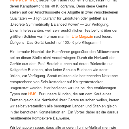
deren Kampfgewicht bis 40 Kilogramm, Denn diese Geräte
stellen auf der Anschlussseite die Abgriffe in zwei verschiedenen
Qualitäten
—
„High Currant“ für Endstufen oder gefiltert als
„Discrete Symmetrically Balanced Power“
—
zur Verfügung.
Einen interessanten, weil sehr ausführlichen Testbericht über den
größten Boliden von Furman man im
Lite Magazin
nachlesen.
Übrigens: Das Gerät kostet nur 100.- € pro Kilogramm!
Ein formaler Nachteil der Furmänner gegenüber den Mitbewerbern
sei an dieser Stelle nicht verschwiegen: Durch die Herkunft der
Geräte aus dem Profi-Bereich stehen auf deren Rückseite nur
Kaltgeräte-Buchsen, also keine Schuko-Buchsen wie sonst
üblich, zur Verfügung. Somit müssen alle bestehenden Netzkabel
entsprechend von Schukostecker auf Kaltgerätestecker
umgerüstet werden. Hier bedienen wir uns bei den erstklassigen
Typen von
HMS
. Für unsere Kunden, die mit dem Kauf eines
Furman gleich alle Netzkabel ihrer Geräte tauschen wollen, bieten
wir selbstverständlich alle benötigten Längen und Stärken gleich
in der benötigten Konstellation an. Ein Vorteil dabei ist die daraus
resultierende kompaktere Bauweise.
Wir behaupten sogar, dass alle anderen Tuning-Maßnahmen wie