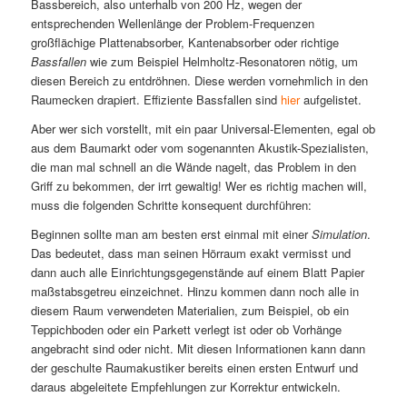
Bassbereich, also unterhalb von 200 Hz, wegen der
entsprechenden Wellenlänge der Problem-Frequenzen
großflächige Plattenabsorber, Kantenabsorber oder richtige
Bassfallen
wie zum Beispiel Helmholtz-Resonatoren nötig, um
diesen Bereich zu entdröhnen. Diese werden vornehmlich in den
Raumecken drapiert. Effiziente Bassfallen sind
hier
aufgelistet.
Aber wer sich vorstellt, mit ein paar Universal-Elementen, egal ob
aus dem Baumarkt oder vom sogenannten Akustik-Spezialisten,
die man mal schnell an die Wände nagelt, das Problem in den
Griff zu bekommen, der irrt gewaltig! Wer es richtig machen will,
muss die folgenden Schritte konsequent durchführen:
Beginnen sollte man am besten erst einmal mit einer
Simulation
.
Das bedeutet, dass man seinen Hörraum exakt vermisst und
dann auch alle Einrichtungsgegenstände auf einem Blatt Papier
maßstabsgetreu einzeichnet. Hinzu kommen dann noch alle in
diesem Raum verwendeten Materialien, zum Beispiel, ob ein
Teppichboden oder ein Parkett verlegt ist oder ob Vorhänge
angebracht sind oder nicht. Mit diesen Informationen kann dann
der geschulte Raumakustiker bereits einen ersten Entwurf und
daraus abgeleitete Empfehlungen zur Korrektur entwickeln.