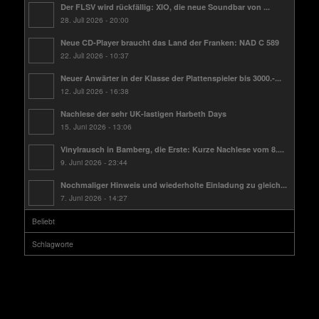
Der FLSV wird rückfällig: XIO, die neue Soundbar von ...
28. Juli 2026 - 20:00
Neue CD-Player braucht das Land der Franken: NAD C 589
22. Juli 2026 - 10:37
Neuer Anwärter in der Klasse der Plattenspieler bis 3000.-...
12. Juli 2026 - 16:38
Nachlese der sehr UK-lastigen Harbeth Days
15. Juni 2026 - 13:06
Vinylrausch in Bamberg, die Erste: Kurze Nachlese vom 8....
9. Juni 2026 - 23:44
Nochmaliger Hinweis und wiederholte Einladung zu gleich...
7. Juni 2026 - 14:27
Beliebt
Schlagworte