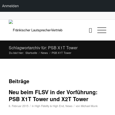
Anmelden
Schlagwortarchiv für: PSB X1T Tower
Du bist hier:
Startseite
/
News
/
PSB X1T Tower
Beiträge
Neu beim FLSV in der Vorführung:
PSB X1T Tower und X2T Tower
/
/
6. Februar 2015
in
High Fidelity & High End
,
News
von
Michael Munk