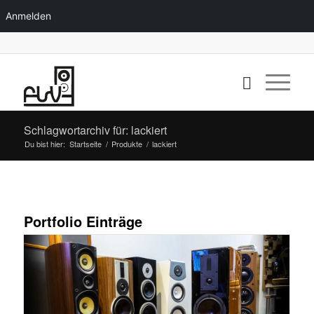
Anmelden
Schlagwortarchiv für: lackiert
Du bist hier:
Startseite
/
Produkte
/
lackiert
Portfolio Einträge