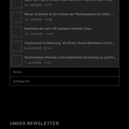
22. Juli 2026 - 10:37
Neuer Anwärter in der Klasse der Plattenspieler bis 3000.-...
12. Juli 2026 - 16:38
Nachlese der sehr UK-lastigen Harbeth Days
15. Juni 2026 - 13:06
Vinylrausch in Bamberg, die Erste: Kurze Nachlese vom 8....
9. Juni 2026 - 23:44
Nochmaliger Hinweis und wiederholte Einladung zu gleich...
7. Juni 2026 - 14:27
Beliebt
Schlagworte
UNSER NEWSLETTER