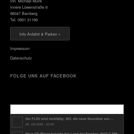
Inh. Michael Munk
Innere Löwenstraße 6
96047 Bamberg
Tel. 0951 21199
Info Anfahrt & Parken »
Impressum
Datenschutz
FOLGE UNS AUF FACEBOOK
Kürzlich
Der FLSV wird rückfällig: XIO, die neue Soundbar von ...
28. Juli 2026 - 20:00
Neue CD-Player braucht das Land der Franken: NAD C 589