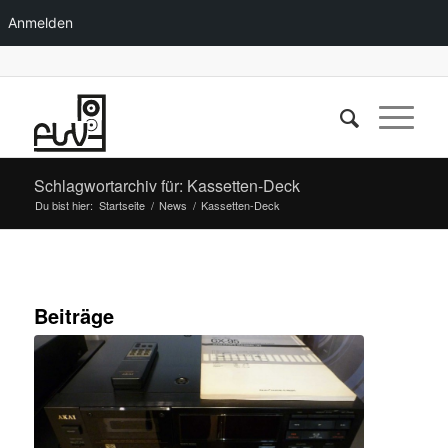
Anmelden
Schlagwortarchiv für: Kassetten-Deck
Du bist hier:
Startseite
/
News
/
Kassetten-Deck
Beiträge