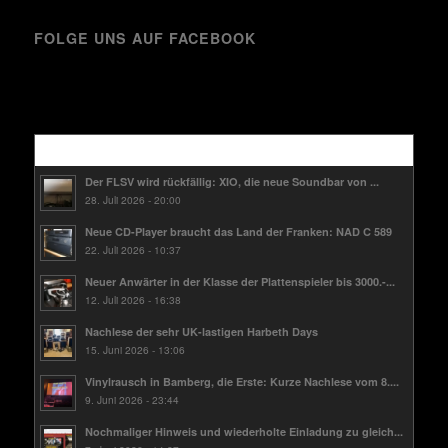
FOLGE UNS AUF FACEBOOK
Kürzlich
Der FLSV wird rückfällig: XIO, die neue Soundbar von ...
28. Juli 2026 - 20:00
Neue CD-Player braucht das Land der Franken: NAD C 589
22. Juli 2026 - 10:37
Neuer Anwärter in der Klasse der Plattenspieler bis 3000.-...
12. Juli 2026 - 16:38
Nachlese der sehr UK-lastigen Harbeth Days
15. Juni 2026 - 13:06
Vinylrausch in Bamberg, die Erste: Kurze Nachlese vom 8....
9. Juni 2026 - 23:44
Nochmaliger Hinweis und wiederholte Einladung zu gleich...