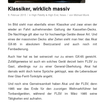
Klassiker, wirklich massiv
/
/
9. Februar 2015
in
High Fidelity & High End
,
News
von
Michael Munk
Im Bild sieht man ebenfalls einen Klassiker und zwar einen der
wieder an Fahrt aufnehmenden Gattung der Kassetten-Decks.
Die Nachfrage gilt aber nur für hochwertige Geräte dieser Art. Und
eines der massivsten Decks aller Zeiten sieht man hier: das Akai
GX-95 in absolutem Bestzustand und auch noch mit
Fernbedienung.
Auch hier hat es bei seinerzeit nur zu einem GX-65 gereicht.
Zufälligerweise ist auch ein solches Gerät derzeit beim FLSV zu
Gast, allerdings nur zu einer General-Überholung. Akai hat
damals wohl doch keine Sprüche gekloppt, was die Lebensdauer
ihrer Glas-Ferrit-Tonköpfe angeht.
Und noch eine Gemeinsamkeit haben Akai und der FLSV, denn
1985 war das Ende für den zuvorigen Weltmarktführer bei
Tonbandgeräten, während der FLSV im März 1985 seine
Tätigkeiten erst aufnahm.