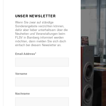
UNSER NEWSLETTER
Wenn Sie zwar auf ständige
Sonderangebote verzichten können,
dafür aber lieber unterhaltsam über die
Neuheiten und Veranstaltungen beim
FLSV in Bamberg informiert werden
möchten, dann melden Sie sich doch
einfach bei diesem Newsletter an.
*
Email Address
Vorname
Nachname