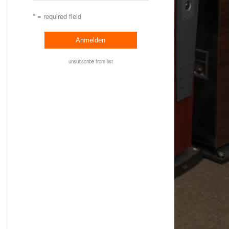
* = required field
unsubscribe from list