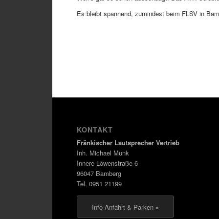
Es bleibt spannend, zumindest beim FLSV in Bam
KONTAKT
Fränkischer Lautsprecher Vertrieb
Inh. Michael Munk
Innere Löwenstraße 6
96047 Bamberg
Tel. 0951 21199
Info Anfahrt & Parken »