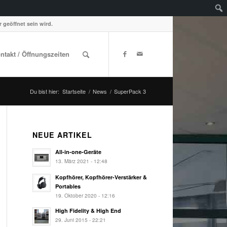
 geöffnet sein wird.
ontakt / Öffnungszeiten
Du bist hier:
Startseite
/
News
/
SuperPack 3
NEUE ARTIKEL
All-in-one-Geräte
13. März 2021 - 12:48
Kopfhörer, Kopfhörer-Verstärker &
Portables
19. Oktober 2020 - 12:16
High Fidelity & High End
29. Juni 2015 - 22:21