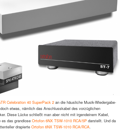
ATR Celebration 40 SuperPack 2
an die häusliche Musik-Wiedergabe-
doch etwas, nämlich das Anschlusskabel des vorzüglichen
ker. Diese Lücke schließt man aber nicht mit irgendeinem Kabel,
e es das grandiose
Ortofon 6NX TSW-1010 RCA/5P
darstellt. Und da
tenteller drapierte
Ortofon 6NX TSW-1010 RCA/RCA
.