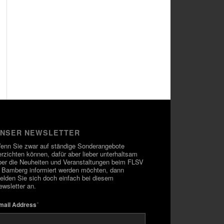
NSER NEWSLETTER
enn Sie zwar auf ständige Sonderangebote
erzichten können, dafür aber lieber unterhaltsam
ber die Neuheiten und Veranstaltungen beim FLSV
n Bamberg informiert werden möchten, dann
elden Sie sich doch einfach bei diesem
ewsletter an.
*
mail Address