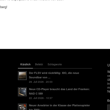
berg!
Kürzlich
Beliebt
Schlagworte
U
W
Der FLSV wird rückfällig: XIO, die neue
v
Soundbar von ...
ü
28. Juli 2026 - 20:00
i
m
Neue CD-Player braucht das Land der Franken:
N
NAD C 589
22. Juli 2026 - 10:37
E
Neuer Anwärter in der Klasse der Plattenspieler
bis 3000.-...