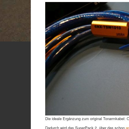
Die ideale Ergänzung zum original Tonarmkabel
Dadurch wird das SuperPack 2, über das schon
a