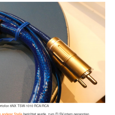
: Ortofon 6NX TSW-1010 RCA/RCA
n anderer Stelle
berichtet wurde, zum FLSV-intern genannten