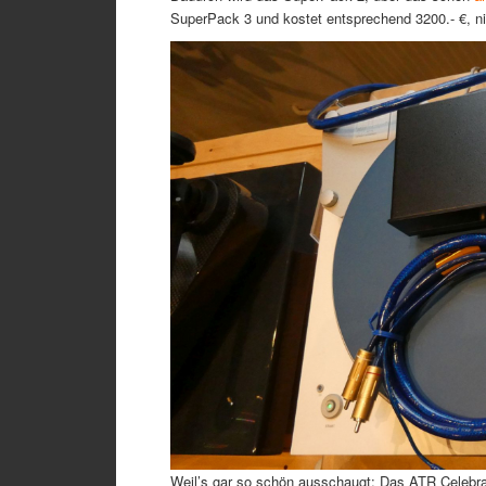
SuperPack 3 und kostet entsprechend 3200.- €, ni
Weil’s gar so schön ausschaugt: Das ATR Celebra