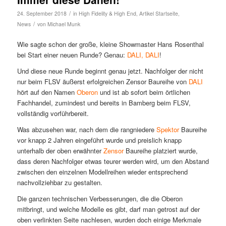
/
24. September 2018
in
High Fidelity & High End
,
Artikel Startseite
,
/
News
von
Michael Munk
Wie sagte schon der große, kleine Showmaster Hans Rosenthal
bei Start einer neuen Runde? Genau:
DALI, DALI
!
Und diese neue Runde beginnt genau jetzt. Nachfolger der nicht
nur beim FLSV äußerst erfolgreichen Zensor Baureihe von
DALI
hört auf den Namen
Oberon
und ist ab sofort beim örtlichen
Fachhandel, zumindest und bereits in Bamberg beim FLSV,
vollständig vorführbereit.
Was abzusehen war, nach dem die rangniedere
Spektor
Baureihe
vor knapp 2 Jahren eingeführt wurde und preislich knapp
unterhalb der oben erwähnter
Zensor
Baureihe platziert wurde,
dass deren Nachfolger etwas teurer werden wird, um den Abstand
zwischen den einzelnen Modellreihen wieder entsprechend
nachvollziehbar zu gestalten.
Die ganzen technischen Verbesserungen, die die Oberon
mitbringt, und welche Modelle es gibt, darf man getrost auf der
oben verlinkten Seite nachlesen, wurden doch einige Merkmale