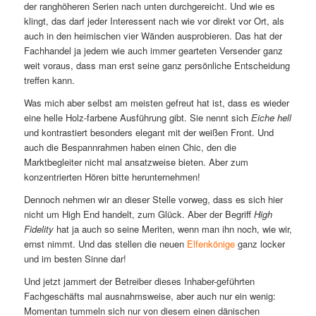
der ranghöheren Serien nach unten durchgereicht. Und wie es
klingt, das darf jeder Interessent nach wie vor direkt vor Ort, als
auch in den heimischen vier Wänden ausprobieren. Das hat der
Fachhandel ja jedem wie auch immer gearteten Versender ganz
weit voraus, dass man erst seine ganz persönliche Entscheidung
treffen kann.
Was mich aber selbst am meisten gefreut hat ist, dass es wieder
eine helle Holz-farbene Ausführung gibt. Sie nennt sich
Eiche hell
und kontrastiert besonders elegant mit der weißen Front. Und
auch die Bespannrahmen haben einen Chic, den die
Marktbegleiter nicht mal ansatzweise bieten. Aber zum
konzentrierten Hören bitte herunternehmen!
Dennoch nehmen wir an dieser Stelle vorweg, dass es sich hier
nicht um High End handelt, zum Glück. Aber der Begriff
High
Fidelity
hat ja auch so seine Meriten, wenn man ihn noch, wie wir,
ernst nimmt. Und das stellen die neuen
Elfenkönige
ganz locker
und im besten Sinne dar!
Und jetzt jammert der Betreiber dieses Inhaber-geführten
Fachgeschäfts mal ausnahmsweise, aber auch nur ein wenig:
Momentan tummeln sich nur von diesem einen dänischen