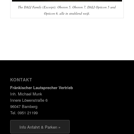
The DALI Family (Excerpt): Oberon 5, Oberon 7, DALI Opticon 5 und
Opticon 6, alle in strahlend weiß.
KONTAKT
Fränkischer Lautsprecher Vertrieb
Inh. Michael Munk
Innere Löwenstraße 6
96047 Bamberg
Tel. 0951 21199
Info Anfahrt & Parken »