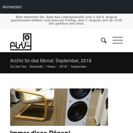
Anmelden
Bitte beachten Sie, dass das Ladengeschäft vom 4. bis 6. August
geschlossen bleiben und dass am Freitag, dem 7. August, erst ab 14.00
Uhr geöffnet sein wird.
Archiv für das Monat: September, 2018
Du bist hier:
Startseite
/
News
/
2018
/
September
Immer diese Dänen!