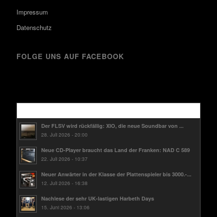
Impressum
Datenschutz
FOLGE UNS AUF FACEBOOK
Kürzlich
Der FLSV wird rückfällig: XIO, die neue Soundbar von ...
28. Juli 2026 - 20:00
Neue CD-Player braucht das Land der Franken: NAD C 589
22. Juli 2026 - 10:37
Neuer Anwärter in der Klasse der Plattenspieler bis 3000.-...
12. Juli 2026 - 16:38
Nachlese der sehr UK-lastigen Harbeth Days
15. Juni 2026 - 13:06