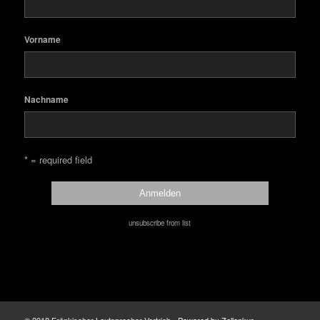
Vorname
Nachname
* = required field
unsubscribe from list
© 2018 Fränkischer Lautsprecher Vertrieb -
Powered by Zellenkur