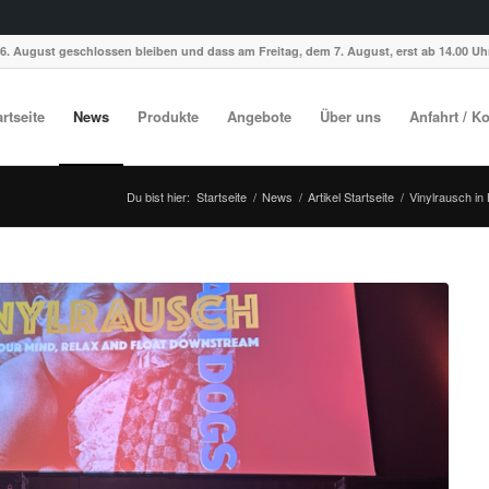
6. August geschlossen bleiben und dass am Freitag, dem 7. August, erst ab 14.00 Uhr
artseite
News
Produkte
Angebote
Über uns
Anfahrt / K
Du bist hier:
Startseite
/
News
/
Artikel Startseite
/
Vinylrausch in