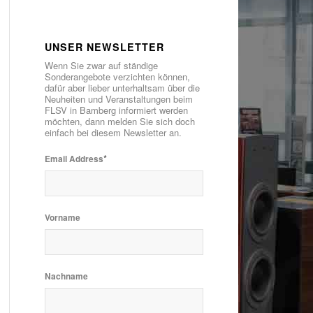
UNSER NEWSLETTER
Wenn Sie zwar auf ständige
Sonderangebote verzichten können,
dafür aber lieber unterhaltsam über die
Neuheiten und Veranstaltungen beim
FLSV in Bamberg informiert werden
möchten, dann melden Sie sich doch
einfach bei diesem Newsletter an.
*
Email Address
Vorname
Nachname