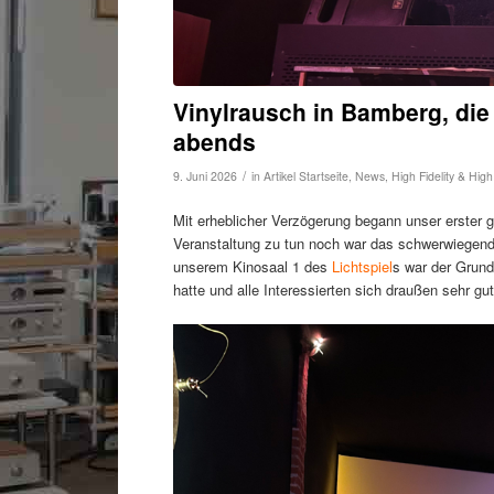
Vinylrausch in Bamberg, die
abends
/
9. Juni 2026
in
Artikel Startseite
,
News
,
High Fidelity & Hig
Mit erheblicher Verzögerung begann unser erster 
Veranstaltung zu tun noch war das schwerwiegend
unserem Kinosaal 1 des
Lichtspiel
s war der Grund
hatte und alle Interessierten sich draußen sehr gut