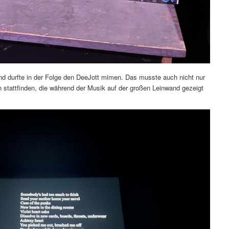
nd durfte in der Folge den DeeJott mimen. Das musste auch nicht nur
 stattfinden, die während der Musik auf der großen Leinwand gezeigt