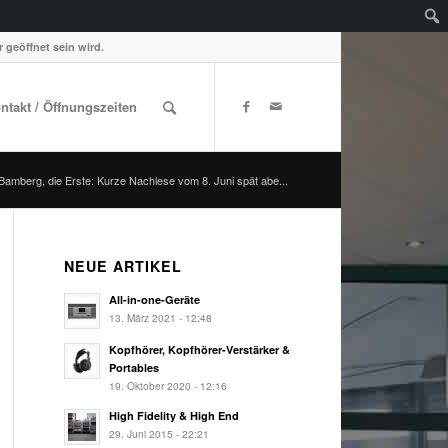
 geöffnet sein wird.
ontakt / Öffnungszeiten
 Bamberg, die Erste: Kurze Nachlese vom 8. Juni spät abe...
NEUE ARTIKEL
All-in-one-Geräte
13. März 2021 - 12:48
Kopfhörer, Kopfhörer-Verstärker &
Portables
19. Oktober 2020 - 12:16
High Fidelity & High End
29. Juni 2015 - 22:21