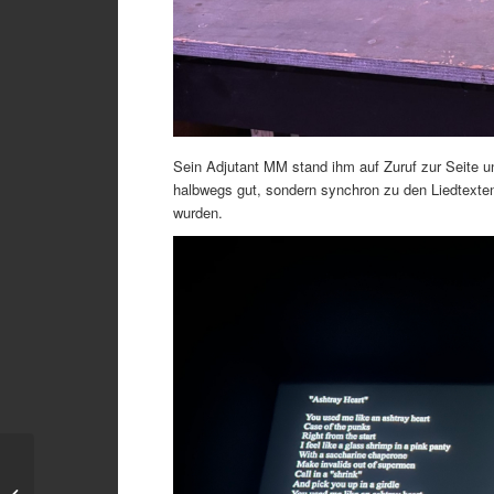
Sein Adjutant MM stand ihm auf Zuruf zur Seite u
halbwegs gut, sondern synchron zu den Liedtexten
wurden.
Nochmaliger Hinweis
und wiederholte