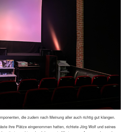
mponenten, die zudem nach Meinung aller auch richtig gut klangen.
ste ihre Plätze eingenommen hatten, richtete Jörg Wolf und seines