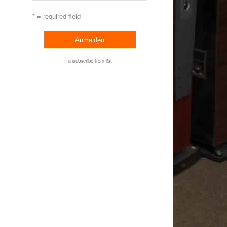
* = required field
unsubscribe from list