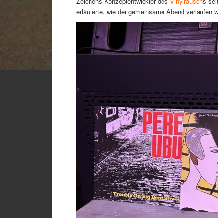
Zeichens Konzeptentwickler des
Vinylrausch
s sei
erläuterte, wie der gemeinsame Abend verlaufen w