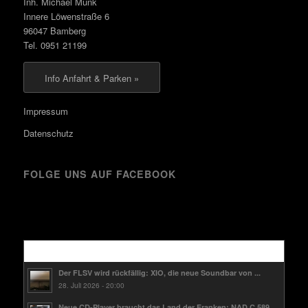
Inh. Michael Munk
Innere Löwenstraße 6
96047 Bamberg
Tel. 0951 21199
Info Anfahrt & Parken »
Impressum
Datenschutz
FOLGE UNS AUF FACEBOOK
Kürzlich
Der FLSV wird rückfällig: XIO, die neue Soundbar von ...
28. Juli 2026 - 20:00
Neue CD-Player braucht das Land der Franken: NAD C 589