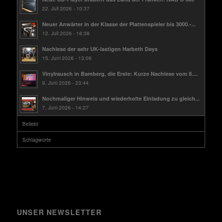
22. Juli 2026 - 10:37
Neuer Anwärter in der Klasse der Plattenspieler bis 3000.-...
12. Juli 2026 - 16:38
Nachlese der sehr UK-lastigen Harbeth Days
15. Juni 2026 - 13:06
Vinylrausch in Bamberg, die Erste: Kurze Nachlese vom 8....
9. Juni 2026 - 23:44
Nochmaliger Hinweis und wiederholte Einladung zu gleich...
7. Juni 2026 - 14:27
Beliebt
Schlagworte
UNSER NEWSLETTER