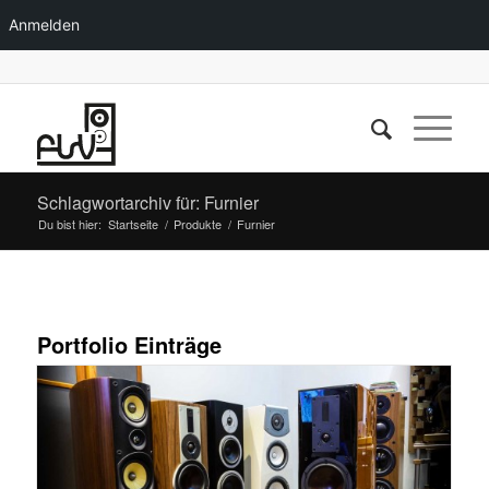
Anmelden
Schlagwortarchiv für: Furnier
Du bist hier:
Startseite
/
Produkte
/
Furnier
Portfolio Einträge