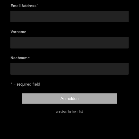
*
Email Address
Vorname
Nachname
* = required field
unsubscribe from list