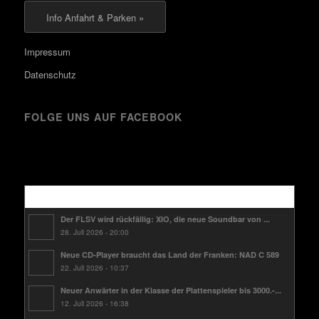
Info Anfahrt & Parken »
Impressum
Datenschutz
FOLGE UNS AUF FACEBOOK
Kürzlich
Der FLSV wird rückfällig: XIO, die neue Soundbar von ...
28. Juli 2026 - 20:00
Neue CD-Player braucht das Land der Franken: NAD C 589
22. Juli 2026 - 10:37
Neuer Anwärter in der Klasse der Plattenspieler bis 3000.-...
12. Juli 2026 - 16:38