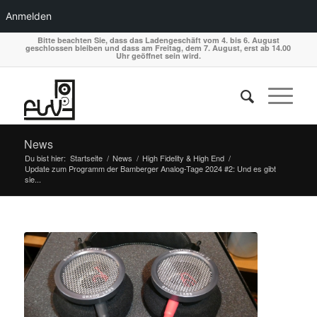
Anmelden
Bitte beachten Sie, dass das Ladengeschäft vom 4. bis 6. August
geschlossen bleiben und dass am Freitag, dem 7. August, erst ab 14.00
Uhr geöffnet sein wird.
News
Du bist hier:
Startseite
/
News
/
High Fidelity & High End
/
Update zum Programm der Bamberger Analog-Tage 2024 #2: Und es gibt
sie...