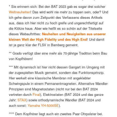
* Sie erinnern sich: Bei den BAT 2023 gab es sogar drei solcher
Weltneuheiten
! Das wird wohl nie mehr zu toppen sein, oder? Und
ich gehe davon zum Zeitpunkt des Verfassens dieses Artikels
aus, dass ich hier nicht zu hoch greife und ungerechtfertigt auf
die Klötze haue. Aber wie heißt es so schön auf der Titelseite
dieses Webauftrittes:
Neuheiten und Neuigkeiten aus unserer
kleinen Welt der High Fidelity und des High End
! Und damit
ist ja ganz klar der FLSV in Bamberg gemeint.
** Grado verfügt über eine mehr als 70-jährige Tradition beim Bau
von Kopfhörern!
*** Mit dynamisch ist hier nicht dessen Gangart im Umgang mit
der zugespielten Musik gemeint, sondern das Funktionsprinzip.
Hier werkelt eine klassische Membran mit angeklebter
Schwingspule in einem Permanentmagneten. Alternative Wandler-
Prinzipien sind Magnetostaten (nicht nur bei den BAT 2024
vertreten durch
Final
), Elektrostaten (BAT 2024 und das ganze
Jahr:
STAX
) sowie orthodynamische Wandler (BAT 2024 und
auch sonst:
Yamaha YH-5000SE
).
**** Dem Kopfhörer liegt auch ein zweites Paar Ohrpolster bei.