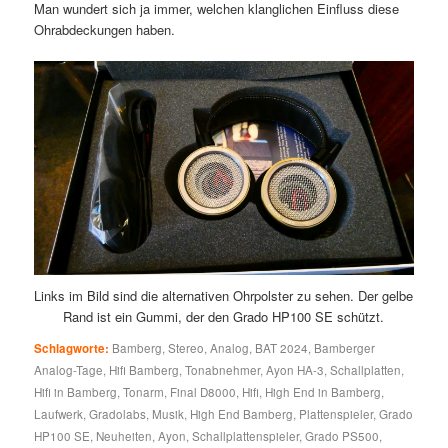
Man wundert sich ja immer, welchen klanglichen Einfluss diese
Ohrabdeckungen haben.
Links im Bild sind die alternativen Ohrpolster zu sehen. Der gelbe
Rand ist ein Gummi, der den Grado HP100 SE schützt.
Schlagworte:
Bamberg
,
Stereo
,
Analog
,
BAT 2024
,
Bamberger
Analog-Tage
,
Hifi Bamberg
,
Tonabnehmer
,
Ayon HA-3
,
Schallplatten
,
Hifi in Bamberg
,
Tonarm
,
Final D8000
,
Hifi
,
High End in Bamberg
,
Laufwerk
,
Gradolabs
,
Musik
,
High End Bamberg
,
Plattenspieler
,
Grado
HP100 SE
,
Neuheiten
,
Ayon
,
Schallplattenspieler
,
Grado PS500
,