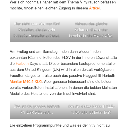
Wer sich nochmals näher mit dem Thema Vinylrausch befassen
möchte, findet einen leichten Zugang in diesem
Artikel
.
Hier sieht man vier von fünf
Nahezu das gleiche
Modellen, die der sehr
Volumen dieser vier
britische Hersteller anbietet.
beschreibt die M40.5 XD2.
Am Freitag und am Samstag finden dann wieder in den
bekannten Räumlichkeiten des FLSV in der Inneren Löwenstraße
die
Harbeth
Days statt. Dieser besondere Lautsprecherhersteller
aus dem United Kingdom (UK) wird in allen derzeit verfügbaren
Facetten dargestellt, also auch das passive Flaggschiff Harbeth
Monitor M40.5 XD2
. Aber genauso interessant sind die beiden
bereits vorbereiteten Installationen, in denen die beiden kleinsten
Modelle des Herstellers von der Insel involviert sind.
Das ist die passive Harbeth
das die aktive Harbeth NLE-
P3 ESR XD2 und…
1. Welche ist hübscher?
Die einzelnen Programmpunkte und was es definitiv nicht zu