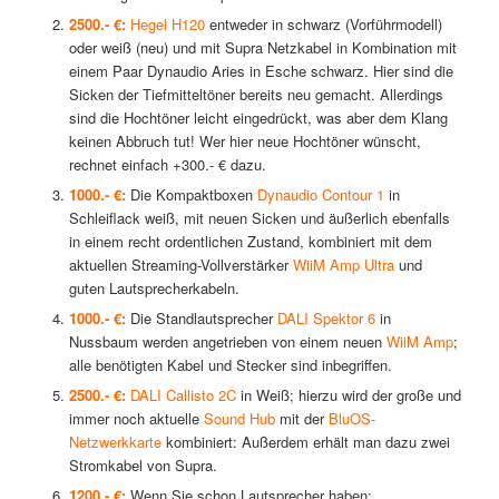
2500.- €:
Hegel H120
entweder in schwarz (Vorführmodell)
oder weiß (neu) und mit Supra Netzkabel in Kombination mit
einem Paar Dynaudio Aries in Esche schwarz. Hier sind die
Sicken der Tiefmitteltöner bereits neu gemacht. Allerdings
sind die Hochtöner leicht eingedrückt, was aber dem Klang
keinen Abbruch tut! Wer hier neue Hochtöner wünscht,
rechnet einfach +300.- € dazu.
1000.- €:
Die Kompaktboxen
Dynaudio Contour 1
in
Schleiflack weiß, mit neuen Sicken und äußerlich ebenfalls
in einem recht ordentlichen Zustand, kombiniert mit dem
aktuellen Streaming-Vollverstärker
WiiM Amp Ultra
und
guten Lautsprecherkabeln.
1000.- €:
Die Standlautsprecher
DALI Spektor 6
in
Nussbaum werden angetrieben von einem neuen
WiiM Amp
;
alle benötigten Kabel und Stecker sind inbegriffen.
2500.- €:
DALI Callisto 2C
in Weiß; hierzu wird der große und
immer noch aktuelle
Sound Hub
mit der
BluOS-
Netzwerkkarte
kombiniert: Außerdem erhält man dazu zwei
Stromkabel von Supra.
1200.- €:
Wenn Sie schon Lautsprecher haben: