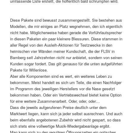
umfassende Liste erstellt, die hoffentlich bald schrumpfen wird.
Diese Pakete sind bewusst zusammengestellt. Sie bestehen aus
Modellen, die mir einiges an Platz wegnehmen, den ich eigentlich
nicht habe. Möglicherweise haben gerade die Vorführlautsprecher
in diesen Paketen ein paar kleinere Blessuren. Diese stammen in
aller Regel von den Ausleih-Aktionen für Testzwecke in den
heimischen vier Wänden meiner Kundschaft, die der FLSV in
Bamberg seit Jahrzehnten nicht nur anbietet, sondern von seinen
Kunden sogar fordert. Das gilt genauso für die unten aufgeführten
Pakete für Willenlose.
Aber alle Komponenten sind es wert, ein weiteres Leben zu
bekommen. Meist handelt es sich um Teile, die einen Nachfolger
im Programm des jeweiligen Herstellers vor die Nase gesetzt
bekommen haben. Oder ein Vertriebswechsel bietet keine Option
für eine weitere Zusammenarbeit. Oder, oder, oder…
Dass die jeweils aufgerufenen Preise deutlich unter dem
Marktwert liegen, kann sich ja jeder selbst ausrechnen. Und auch
beim ebenfalls angebotenen Zubehör wird nicht gespart, so dass
sich stets eine vollwertige Musik-Wiedergabeanlage ergibt.
Man kann sich zu den regulären Öffnungszeiten ein optisches