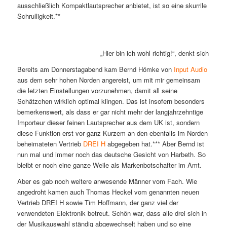
ausschließlich Kompaktlautsprecher anbietet, ist so eine skurrile
Schrulligkeit.**
„Hier bin ich wohl richtig!“, denkt sich 
Bereits am Donnerstagabend kam Bernd Hömke von
Input Audio
aus dem sehr hohen Norden angereist, um mit mir gemeinsam
die letzten Einstellungen vorzunehmen, damit all seine
Schätzchen wirklich optimal klingen. Das ist insofern besonders
bemerkenswert, als dass er gar nicht mehr der langjahrzehntige
Importeur dieser feinen Lautsprecher aus dem UK ist, sondern
diese Funktion erst vor ganz Kurzem an den ebenfalls im Norden
beheimateten Vertrieb
DREI H
abgegeben hat.*** Aber Bernd ist
nun mal und immer noch das deutsche Gesicht von Harbeth. So
bleibt er noch eine ganze Weile als Markenbotschafter im Amt.
Aber es gab noch weitere anwesende Männer vom Fach. Wie
angedroht kamen auch Thomas Heckel vom genannten neuen
Vertrieb DREI H sowie Tim Hoffmann, der ganz viel der
verwendeten Elektronik betreut. Schön war, dass alle drei sich in
der Musikauswahl ständig abgewechselt haben und so eine