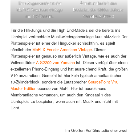
Eine Augenweide ist der
Ähnelt äußerlich den
MoFi X American Vintage
Modellen der 1980er Jahren:
mit 10″-Tonarm.
Yamaha A-S2200
Für die Hifi-Jungs und die High End-Mädels sei die bereits ins
Lichtspiel verfrachtete Musikwiedergabeanlage kurz skizziert: Der
Plattenspieler ist einer der Hingucker schlechthin, es spielt
nämlich der
MoFi X Fender American Vintage
. Dieser
Plattenspieler ist genauso nur äußerlich Vintage, wie es auch der
Vollverstärker
A-S2200 von Yamaha
ist. Dieser verfügt über einen
exzellenten Phono-Eingang und hat ausreichend Kraft, die großen
V10 anzutreiben. Gemeint ist hier kein typisch amerikanischer
10-Zylinderblock, sondern die Lautsprecher
SourcePoint V10
Master Edition
ebenso von MoFi. Hier ist ausreichend
Membranfläche vorhanden, um auch den Kinosaal 1 des
Lichtspiels zu bespielen, wenn auch mit Musik und nicht mit
Licht.
Im Großen Vorführstudio eher zwei Riesen