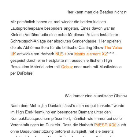
Hier kann man die Beatles nicht nur n
Mir persönlich haben es mal wieder die beiden kleinen
Lautsprecherpaare besonders angetan. Eines davon war im
Kleinen Vorführstudio eine extra für diesen Anlass installierte
Schreibtisch-Anlage der absoluten Sonderklasse. Hier spielten
die als Abhörmonitore für die britische Casting Show
The Voice
UK
entwickelten Harbeth
NLE-1
am
Matrix element X2
*****,
gespeist durch eine Festplatte mit ausschließlichem High
Resolution-Material oder mit
Qobuz
oder auch mit Musikvideos
per DuRöhre.
Wie immer eine akustische Ohrenweide, 
Nach dem Motto „Im Dunkeln lässt’s sich es gut funkeln.“ wurde
im High End-Heimkino ein besonderer Diamant unter den
Kompaktlautsprechern präsentiert, nämlich wie immer bei derlei
Veranstaltungen im Dunkeln. Dass die Harbeth
P3ESR XD2
auch
ohne Bassunterstützung betörend aufspielt, hat sie bereits