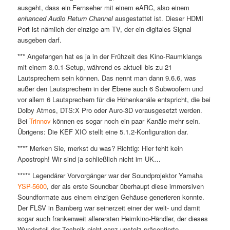
ausgeht, dass ein Fernseher mit einem eARC, also einem
enhanced Audio Return Channel
ausgestattet ist. Dieser HDMI
Port ist nämlich der einzige am TV, der ein digitales Signal
ausgeben darf.
*** Angefangen hat es ja in der Frühzeit des Kino-Raumklangs
mit einem 3.0.1-Setup, während es aktuell bis zu 21
Lautsprechern sein können. Das nennt man dann 9.6.6, was
außer den Lautsprechern in der Ebene auch 6 Subwoofern und
vor allem 6 Lautsprechern für die Höhenkanäle entspricht, die bei
Dolby Atmos, DTS:X Pro oder Auro-3D vorausgesetzt werden.
Bei
Trinnov
können es sogar noch ein paar Kanäle mehr sein.
Übrigens: Die KEF XIO stellt eine 5.1.2-Konfiguration dar.
**** Merken Sie, merkst du was? Richtig: Hier fehlt kein
Apostroph! Wir sind ja schließlich nicht im UK…
***** Legendärer Vorvorgänger war der Soundprojektor Yamaha
YSP-5600
, der als erste Soundbar überhaupt diese immersiven
Soundformate aus einem einzigen Gehäuse generieren konnte.
Der FLSV in Bamberg war seinerzeit einer der welt- und damit
sogar auch frankenweit allerersten Heimkino-Händler, der dieses
Wunderteil der Technik nicht ganz unstolz präsentierte.