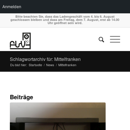
Anmelden
Bitte beachten Sie, dass das Ladengeschäft vom 4. bis 6. August
geschlossen bleiben und dass am Freitag, dem 7. August, erst ab 14.00
Uhr geöffnet sein wird.
Schlagwortarchiv für: Mittelfranken
Du bist hier:
Startseite
/
News
/
Mittelfranken
Beiträge