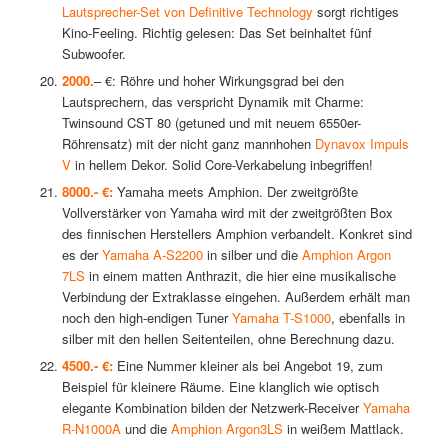
Lautsprecher-Set von Definitive Technology
sorgt richtiges
Kino-Feeling. Richtig gelesen: Das Set beinhaltet fünf
Subwoofer.
2000.
– €: Röhre und hoher Wirkungsgrad bei den
Lautsprechern, das verspricht Dynamik mit Charme:
Twinsound CST 80 (getuned und mit neuem 6550er-
Röhrensatz) mit der nicht ganz mannhohen
Dynavox Impuls
V
in hellem Dekor. Solid Core-Verkabelung inbegriffen!
8000.- €:
Yamaha meets Amphion. Der zweitgrößte
Vollverstärker von Yamaha wird mit der zweitgrößten Box
des finnischen Herstellers Amphion verbandelt. Konkret sind
es der
Yamaha A-S2200
in silber und die
Amphion Argon
7LS
in einem matten Anthrazit, die hier eine musikalische
Verbindung der Extraklasse eingehen. Außerdem erhält man
noch den high-endigen Tuner
Yamaha T-S1000
, ebenfalls in
silber mit den hellen Seitenteilen, ohne Berechnung dazu.
4500.- €:
Eine Nummer kleiner als bei Angebot 19, zum
Beispiel für kleinere Räume. Eine klanglich wie optisch
elegante Kombination bilden der Netzwerk-Receiver
Yamaha
R-N1000A
und die
Amphion Argon3LS
in weißem Mattlack.