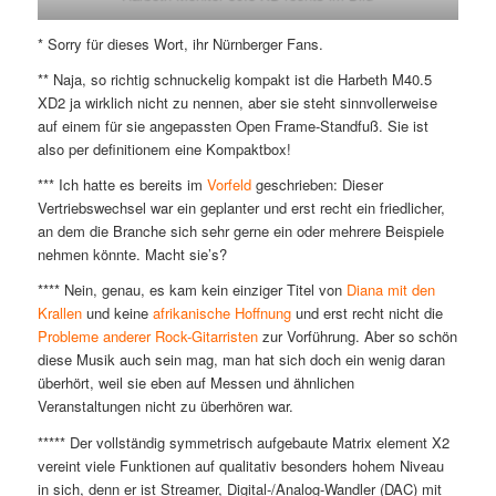
* Sorry für dieses Wort, ihr Nürnberger Fans.
** Naja, so richtig schnuckelig kompakt ist die Harbeth M40.5
XD2 ja wirklich nicht zu nennen, aber sie steht sinnvollerweise
auf einem für sie angepassten Open Frame-Standfuß. Sie ist
also per definitionem eine Kompaktbox!
*** Ich hatte es bereits im
Vorfeld
geschrieben: Dieser
Vertriebswechsel war ein geplanter und erst recht ein friedlicher,
an dem die Branche sich sehr gerne ein oder mehrere Beispiele
nehmen könnte. Macht sie’s?
**** Nein, genau, es kam kein einziger Titel von
Diana mit den
Krallen
und keine
afrikanische Hoffnung
und erst recht nicht die
Probleme anderer Rock-Gitarristen
zur Vorführung. Aber so schön
diese Musik auch sein mag, man hat sich doch ein wenig daran
überhört, weil sie eben auf Messen und ähnlichen
Veranstaltungen nicht zu überhören war.
***** Der vollständig symmetrisch aufgebaute Matrix element X2
vereint viele Funktionen auf qualitativ besonders hohem Niveau
in sich, denn er ist Streamer, Digital-/Analog-Wandler (DAC) mit