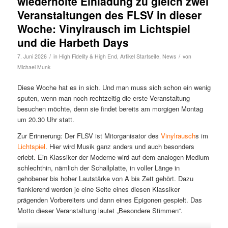
wiederholte Einladung zu gleich zwei
Veranstaltungen des FLSV in dieser
Woche: Vinylrausch im Lichtspiel
und die Harbeth Days
/
/
7. Juni 2026
in
High Fidelity & High End
,
Artikel Startseite
,
News
von
Michael Munk
Diese Woche hat es in sich. Und man muss sich schon ein wenig
sputen, wenn man noch rechtzeitig die erste Veranstaltung
besuchen möchte, denn sie findet bereits am morgigen Montag
um 20.30 Uhr statt.
Zur Erinnerung: Der FLSV ist Mitorganisator des
Vinylrausch
s im
Lichtspiel
. Hier wird Musik ganz anders und auch besonders
erlebt. Ein Klassiker der Moderne wird auf dem analogen Medium
schlechthin, nämlich der Schallplatte, in voller Länge in
gehobener bis hoher Lautstärke von A bis Zett gehört. Dazu
flankierend werden je eine Seite eines diesen Klassiker
prägenden Vorbereiters und dann eines Epigonen gespielt. Das
Motto dieser Veranstaltung lautet „Besondere Stimmen“.