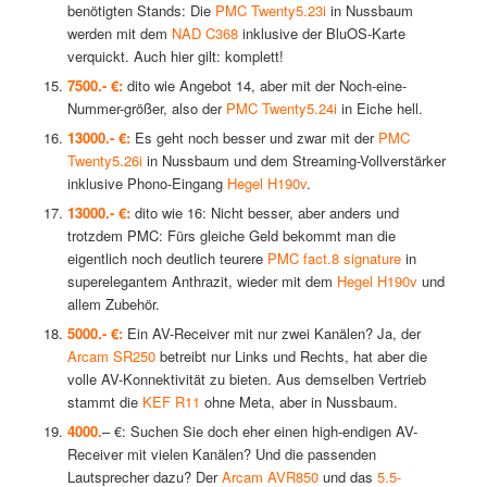
benötigten Stands: Die
PMC Twenty5.23i
in Nussbaum
werden mit dem
NAD C368
inklusive der BluOS-Karte
verquickt. Auch hier gilt: komplett!
7500.- €:
dito wie Angebot 14, aber mit der Noch-eine-
Nummer-größer, also der
PMC Twenty5.24i
in Eiche hell.
13000.- €:
Es geht noch besser und zwar mit der
PMC
Twenty5.26i
in Nussbaum und dem Streaming-Vollverstärker
inklusive Phono-Eingang
Hegel H190v
.
13000.- €:
dito wie 16: Nicht besser, aber anders und
trotzdem PMC: Fürs gleiche Geld bekommt man die
eigentlich noch deutlich teurere
PMC fact.8 signature
in
superelegantem Anthrazit, wieder mit dem
Hegel H190v
und
allem Zubehör.
5000.- €:
Ein AV-Receiver mit nur zwei Kanälen? Ja, der
Arcam SR250
betreibt nur Links und Rechts, hat aber die
volle AV-Konnektivität zu bieten. Aus demselben Vertrieb
stammt die
KEF R11
ohne Meta, aber in Nussbaum.
4000.
– €: Suchen Sie doch eher einen high-endigen AV-
Receiver mit vielen Kanälen? Und die passenden
Lautsprecher dazu? Der
Arcam AVR850
und das
5.5-