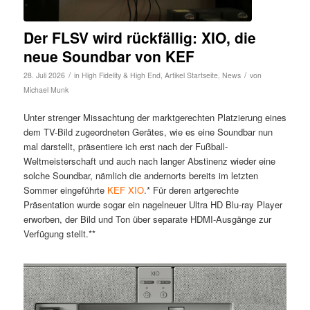
Der FLSV wird rückfällig: XIO, die
neue Soundbar von KEF
/
/
28. Juli 2026
in
High Fidelity & High End
,
Artikel Startseite
,
News
von
Michael Munk
Unter strenger Missachtung der marktgerechten Platzierung eines
dem TV-Bild zugeordneten Gerätes, wie es eine Soundbar nun
mal darstellt, präsentiere ich erst nach der Fußball-
Weltmeisterschaft und auch nach langer Abstinenz wieder eine
solche Soundbar, nämlich die andernorts bereits im letzten
Sommer eingeführte
KEF XIO
.* Für deren artgerechte
Präsentation wurde sogar ein nagelneuer Ultra HD Blu-ray Player
erworben, der Bild und Ton über separate HDMI-Ausgänge zur
Verfügung stellt.**