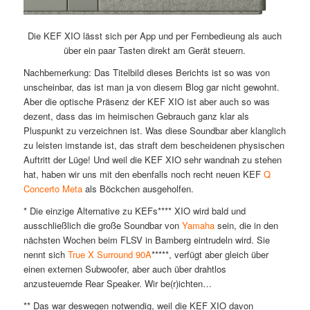
Die KEF XIO lässt sich per App und per Fernbedieung als auch
über ein paar Tasten direkt am Gerät steuern.
Nachbemerkung: Das Titelbild dieses Berichts ist so was von
unscheinbar, das ist man ja von diesem Blog gar nicht gewohnt.
Aber die optische Präsenz der KEF XIO ist aber auch so was
dezent, dass das im heimischen Gebrauch ganz klar als
Pluspunkt zu verzeichnen ist. Was diese Soundbar aber klanglich
zu leisten imstande ist, das straft dem bescheidenen physischen
Auftritt der Lüge! Und weil die KEF XIO sehr wandnah zu stehen
hat, haben wir uns mit den ebenfalls noch recht neuen KEF
Q
Concerto Meta
als Böckchen ausgeholfen.
* Die einzige Alternative zu KEFs**** XIO wird bald und
ausschließlich die große Soundbar von
Yamaha
sein, die in den
nächsten Wochen beim FLSV in Bamberg eintrudeln wird. Sie
nennt sich
True X Surround 90A
*****, verfügt aber gleich über
einen externen Subwoofer, aber auch über drahtlos
anzusteuernde Rear Speaker. Wir be(r)ichten…
** Das war deswegen notwendig, weil die KEF XIO davon