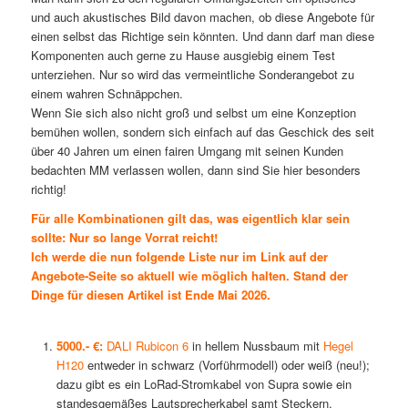
und auch akustisches Bild davon machen, ob diese Angebote für
einen selbst das Richtige sein könnten. Und dann darf man diese
Komponenten auch gerne zu Hause ausgiebig einem Test
unterziehen. Nur so wird das vermeintliche Sonderangebot zu
einem wahren Schnäppchen.
Wenn Sie sich also nicht groß und selbst um eine Konzeption
bemühen wollen, sondern sich einfach auf das Geschick des seit
über 40 Jahren um einen fairen Umgang mit seinen Kunden
bedachten MM verlassen wollen, dann sind Sie hier besonders
richtig!
Für alle Kombinationen gilt das, was eigentlich klar sein
sollte: Nur so lange Vorrat reicht!
Ich werde die nun folgende Liste nur im Link auf der
Angebote-
Seite
so aktuell wie möglich halten. Stand der
Dinge für diesen Artikel ist Ende Mai 2026.
5000.- €:
DALI Rubicon 6
in hellem Nussbaum mit
Hegel
H120
entweder in schwarz (Vorführmodell) oder weiß (neu!);
dazu gibt es ein LoRad-Stromkabel von Supra sowie ein
standesgemäßes Lautsprecherkabel samt Steckern.