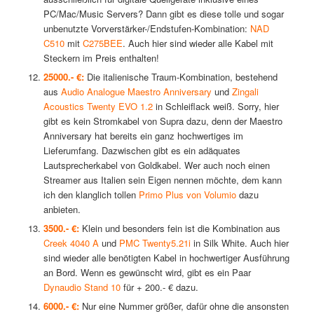
PC/Mac/Music Servers? Dann gibt es diese tolle und sogar
unbenutzte Vorverstärker-/Endstufen-Kombination:
NAD
C510
mit
C275BEE
. Auch hier sind wieder alle Kabel mit
Steckern im Preis enthalten!
25000.- €:
Die italienische Traum-Kombination, bestehend
aus
Audio Analogue Maestro Anniversary
und
Zingali
Acoustics Twenty EVO 1.2
in Schleiflack weiß. Sorry, hier
gibt es kein Stromkabel von Supra dazu, denn der Maestro
Anniversary hat bereits ein ganz hochwertiges im
Lieferumfang. Dazwischen gibt es ein adäquates
Lautsprecherkabel von Goldkabel. Wer auch noch einen
Streamer aus Italien sein Eigen nennen möchte, dem kann
ich den klanglich tollen
Primo Plus von Volumio
dazu
anbieten.
3500.- €:
Klein und besonders fein ist die Kombination aus
Creek 4040 A
und
PMC Twenty5.21i
in Silk White. Auch hier
sind wieder alle benötigten Kabel in hochwertiger Ausführung
an Bord. Wenn es gewünscht wird, gibt es ein Paar
Dynaudio Stand 10
für + 200.- € dazu.
6000.- €:
Nur eine Nummer größer, dafür ohne die ansonsten