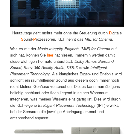
Heutzutage geht nichts mehr ohne die Steuerung durch
D
igitale
S
ound-
P
rozessoren. KEF nennt das
MIE for Cinema
.
Was es mit der
Music Integrity Engine® (MIE) for Cinema
auf
sich hat, können Sie
hier
nachlesen. Immerhin werden damit
diese wichtigen Formate unterstützt:
Dolby Atmos Surround
Sound
,
Sony 360 Reality Audio
,
DTS:X
sowie
Intelligent
Placement Technology
. Als klangliches Ergeb- und Erlebnis wird
schlicht ein raumfüllender Sound aus diesem doch immer noch
recht kleinen Gehäuse versprochen. Dieses kann man übrigens
beliebig hochkant oder flach liegend in seinen Wohnraum
integrieren, was meines Wissens einzigartig ist. Dies wird durch
die KEF-eigene
Intelligent Placement Technology
(IPT) erwirkt,
bei der Sensoren die jeweilige Anbringung erkennt und
entsprechend anpasst.