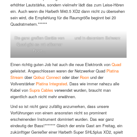
erhöhter Lautstärke, sondern vielmehr lädt das zum Leise-Hören
ein. Auch wenn die Harbeth M40.5 XD2 dann nicht zu übersehen
sein wird, die Empfehlung für die Raumgröße beginnt bei 20
Quadratmetern.******
Die ganz großen Geräte von
und in dezentem Schwarz
Quad gibt es mit silberner
Front…
Einen richtig guten Job hat auch die neue Elektronik von
Quad
geleistet. Angeschlossen waren der Netzwerker Quad
Platina
Stream
über
Qobuz Connect
oder über
Roon
und der
Vollverstärker
Platina Integrated
. Dass wie immer nahezu alle
Kabel von
Supra Cables
verwendet wurden, braucht man
eigentlich auch nicht mehr erwähnen.
Und so ist nicht ganz zufällig anzumerken, dass unsere
Vorführungen von einem ansonsten nicht so prominent
erscheinenden Instrument dominiert wurden. Das war ganz
eindeutig der Bass!******* Gleich der erste Gast am Freitag, ein
zukünftiger Genießer einer Harbeth Super SHL5plus XD2, spielt