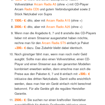
Vollverstärker
Arcam Radia A5
(ohne +) mit CD-Player
Arcam
Radia CD5
und gutem Verbindungskabel sowie 2
Stück Netzkabel von Supra
1500.- €:
dito, aber mit
Arcam Radia A15
(ohne +)
2000.- €:
dito, aber mit
Arcam Radio A25
(ohne +)
Wenn man die Angebote 6, 7 und 8 anstelle des CD-Players
lieber mit einem Streamer ausgestattet haben möchte,
rechne man für den
Arcam Radia ST5
einfach je Paket
+200.- €
dazu. Das Zubehör bleibt dabei identisch.
Noch günstiger fährt man, wenn man noch mehr Geld
ausgibt. Sollte man also einen Vollverstärker, einen CD-
Player und einen Streamer aus den genannten Modellen
kombiniert erwerben wollen, dann errechne man sich die
Preise aus den Paketen 6, 7 und 8 einfach mit
+500.- €
inklusive des dritten Netzkabels. Damit sollte ersichtlich
werden, dass man hier ein Gerät einfach nicht berechnet
bekommt. Für alle Geräte gilt die reguläre Hersteller-
Garantie.
2500.- €:
Sie suchen nur einen kraftvollen Verstärker
ausschließlich für digitale Quellgeräte inklusive eines