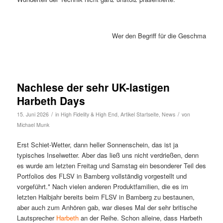
Wer den Begriff für die Geschmacksri
Nachlese der sehr UK-lastigen
Harbeth Days
/
/
15. Juni 2026
in
High Fidelity & High End
,
Artikel Startseite
,
News
von
Michael Munk
Erst Schiet-Wetter, dann heller Sonnenschein, das ist ja
typisches Inselwetter. Aber das ließ uns nicht verdrießen, denn
es wurde am letzten Freitag und Samstag ein besonderer Teil des
Portfolios des FLSV in Bamberg vollständig vorgestellt und
vorgeführt.* Nach vielen anderen Produktfamilien, die es im
letzten Halbjahr bereits beim FLSV in Bamberg zu bestaunen,
aber auch zum Anhören gab, war dieses Mal der sehr britische
Lautsprecher
Harbeth
an der Reihe. Schon alleine, dass Harbeth