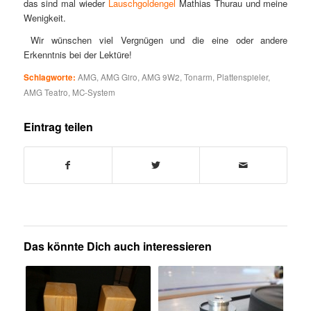
das sind mal wieder
Lauschgoldengel
Mathias Thurau und meine
Wenigkeit.
Wir wünschen viel Vergnügen und die eine oder andere
Erkenntnis bei der Lektüre!
Schlagworte:
AMG
,
AMG Giro
,
AMG 9W2
,
Tonarm
,
Plattenspieler
,
AMG Teatro
,
MC-System
Eintrag teilen
Das könnte Dich auch interessieren