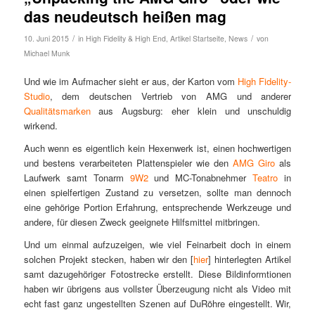
das neudeutsch heißen mag
/
/
10. Juni 2015
in
High Fidelity & High End
,
Artikel Startseite
,
News
von
Michael Munk
Und wie im Aufmacher sieht er aus, der Karton vom
High Fidelity-
Studio
, dem deutschen Vertrieb von AMG und anderer
Qualitätsmarken
aus Augsburg: eher klein und unschuldig
wirkend.
Auch wenn es eigentlich kein Hexenwerk ist, einen hochwertigen
und bestens verarbeiteten Plattenspieler wie den
AMG Giro
als
Laufwerk samt Tonarm
9W2
und MC-Tonabnehmer
Teatro
in
einen spielfertigen Zustand zu versetzen, sollte man dennoch
eine gehörige Portion Erfahrung, entsprechende Werkzeuge und
andere, für diesen Zweck geeignete Hilfsmittel mitbringen.
Und um einmal aufzuzeigen, wie viel Feinarbeit doch in einem
solchen Projekt stecken, haben wir den [
hier
] hinterlegten Artikel
samt dazugehöriger Fotostrecke erstellt. Diese Bildinformtionen
haben wir übrigens aus vollster Überzeugung nicht als Video mit
echt fast ganz ungestellten Szenen auf DuRöhre eingestellt. Wir,