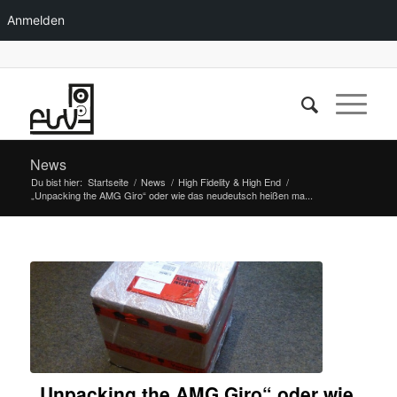
Anmelden
News
Du bist hier:
Startseite
/
News
/
High Fidelity & High End
/
„Unpacking the AMG Giro“ oder wie das neudeutsch heißen ma...
„Unpacking the AMG Giro“ oder wie