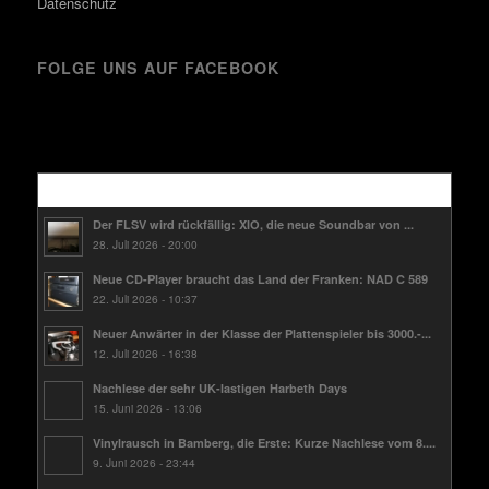
Datenschutz
FOLGE UNS AUF FACEBOOK
Kürzlich
Der FLSV wird rückfällig: XIO, die neue Soundbar von ...
28. Juli 2026 - 20:00
Neue CD-Player braucht das Land der Franken: NAD C 589
22. Juli 2026 - 10:37
Neuer Anwärter in der Klasse der Plattenspieler bis 3000.-...
12. Juli 2026 - 16:38
Nachlese der sehr UK-lastigen Harbeth Days
15. Juni 2026 - 13:06
Vinylrausch in Bamberg, die Erste: Kurze Nachlese vom 8....
9. Juni 2026 - 23:44