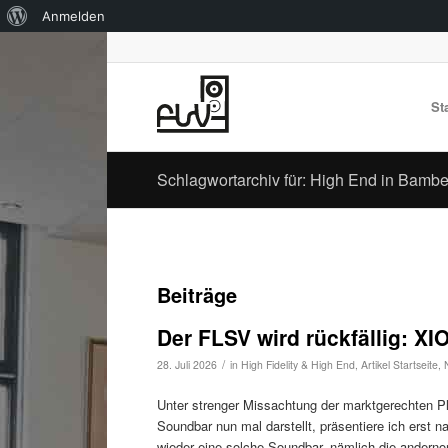
Über
Anmelden
WordPress
St
Schlagwortarchiv für: High End in Bamb
Beiträge
Der FLSV wird rückfällig: X
/
28. Juli 2026
in
High Fidelity & High End
,
Artikel Startseite
,
Unter strenger Missachtung der marktgerechten Pl
Soundbar nun mal darstellt, präsentiere ich erst 
wieder eine solche Soundbar, nämlich die anderno