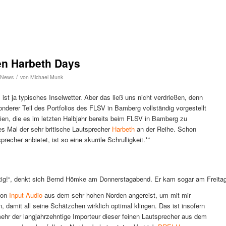
en Harbeth Days
/
News
von
Michael Munk
ist ja typisches Inselwetter. Aber das ließ uns nicht verdrießen, denn
derer Teil des Portfolios des FLSV in Bamberg vollständig vorgestellt
ien, die es im letzten Halbjahr bereits beim FLSV in Bamberg zu
s Mal der sehr britische Lautsprecher
Harbeth
an der Reihe. Schon
echer anbietet, ist so eine skurrile Schrulligkeit.**
ichtig!“, denkt sich Bernd Hömke am Donnerstagabend. Er kam sogar am Freita
von
Input Audio
aus dem sehr hohen Norden angereist, um mit mir
damit all seine Schätzchen wirklich optimal klingen. Das ist insofern
ehr der langjahrzehntige Importeur dieser feinen Lautsprecher aus dem