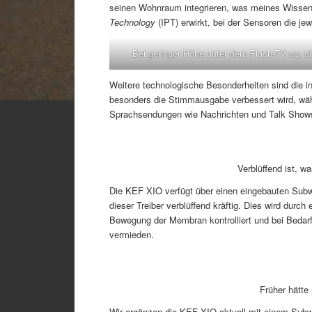
seinen Wohnraum integrieren, was meines Wissens 
Technology
(IPT) erwirkt, bei der Sensoren die je
Bei geringer Höhe unter dem Flach-TV so, 
Weitere technologische Besonderheiten sind die in
besonders die Stimmausgabe verbessert wird, wäh
Sprachsendungen wie Nachrichten und Talk Shows 
Verblüffend ist, w
Die KEF XIO verfügt über einen eingebauten Subw
dieser Treiber verblüffend kräftig. Dies wird dur
Bewegung der Membran kontrolliert und bei Bedar
vermieden.
Früher hätt
Wir ergänzen die KEF XIO aktuell mit einem Sub