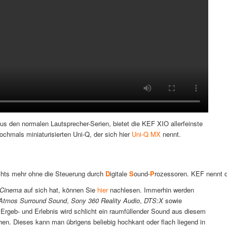
us den normalen Lautsprecher-Serien, bietet die KEF XIO allerfeinste
chmals miniaturisierten Uni-Q, der sich hier
Uni-Q MX
nennt.
chts mehr ohne die Steuerung durch
D
igitale
S
ound-
P
rozessoren. KEF nennt
r Cinema
auf sich hat, können Sie
hier
nachlesen. Immerhin werden
Atmos Surround Sound
,
Sony 360 Reality Audio
,
DTS:X
sowie
s Ergeb- und Erlebnis wird schlicht ein raumfüllender Sound aus diesem
n. Dieses kann man übrigens beliebig hochkant oder flach liegend in