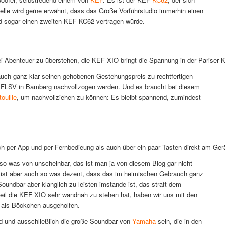
Stelle wird gerne erwähnt, dass das Große Vorführstudio immerhin einen
d sogar einen zweiten KEF KC62 vertragen würde.
ei Abenteuer zu überstehen, die KEF XIO bringt die Spannung in der Pariser Kü
auch ganz klar seinen gehobenen Gestehungspreis zu rechtfertigen
s FLSV in Bamberg nachvollzogen werden. Und es braucht bei diesem
ouille
, um nachvollziehen zu können: Es bleibt spannend, zumindest
h per App und per Fernbedieung als auch über ein paar Tasten direkt am Gerä
 so was von unscheinbar, das ist man ja von diesem Blog gar nicht
 ist aber auch so was dezent, dass das im heimischen Gebrauch ganz
Soundbar aber klanglich zu leisten imstande ist, das straft dem
eil die KEF XIO sehr wandnah zu stehen hat, haben wir uns mit den
als Böckchen ausgeholfen.
ald und ausschließlich die große Soundbar von
Yamaha
sein, die in den