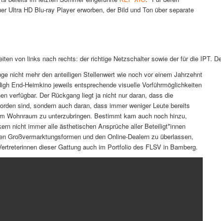
er Ultra HD Blu-ray Player erworben, der Bild und Ton über separate
ten von links nach rechts: der richtige Netzschalter sowie der für die IPT. D
e nicht mehr den anteiligen Stellenwert wie noch vor einem Jahrzehnt
High End-Heimkino jeweils entsprechende visuelle Vorführmöglichkeiten
n verfügbar. Der Rückgang liegt ja nicht nur daran, dass die
rden sind, sondern auch daran, dass immer weniger Leute bereits
hrem Wohnraum zu unterzubringen. Bestimmt kam auch noch hinzu,
rn nicht immer alle ästhetischen Ansprüche aller Beteiligt*innen
 den Großvermarktungsformen und den Online-Dealern zu überlassen,
Vertreterinnen dieser Gattung auch im Portfolio des FLSV in Bamberg.