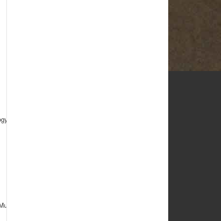
ogy (VECO) leistet.
Mund gehabt.