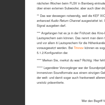
nächsten Wochen beim FLSV in Bamberg eintrudel
über einen externen Subwoofer, aber auch über dr
** Das war deswegen notwendig, weil die KEF XI
enhanced Audio Return Channel
ausgestattet ist. 
Signal ausgeben darf.
*** Angefangen hat es ja in der Frühzeit des Kino
Lautsprechern sein können. Das nennt man dann 
und vor allem 6 Lautsprechern für die Höhenkanäl
vorausgesetzt werden. Bei
Trinnov
können es sogar
5.1.2-Konfiguration dar.
**** Merken Sie, merkst du was? Richtig: Hier fehl
***** Legendärer Vorvorgänger war der Soundproj
immersiven Soundformate aus einem einzigen Gehä
der welt- und damit sogar auch frankenweit allere
unstolz präsentierte.
Wer den Begriff 