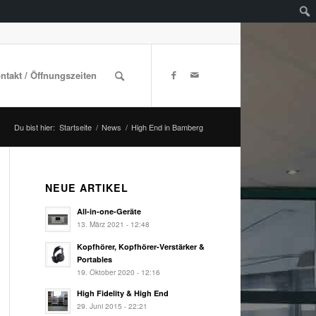
ontakt / Öffnungszeiten
Du bist hier:
Startseite
/
News
/
High End in Bamberg
NEUE ARTIKEL
All-in-one-Geräte
13. März 2021 - 12:48
Kopfhörer, Kopfhörer-Verstärker &
Portables
19. Oktober 2020 - 12:16
High Fidelity & High End
29. Juni 2015 - 22:21