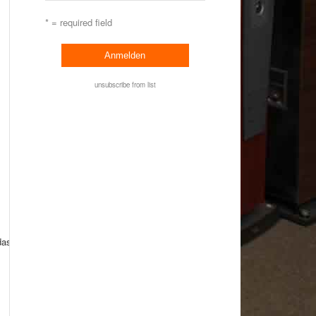
* = required field
unsubscribe from list
 das
MIE for Cinema
.