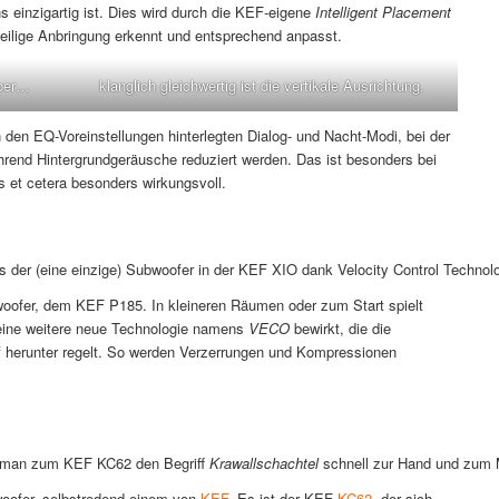
einzigartig ist. Dies wird durch die KEF-eigene
Intelligent Placement
weilige Anbringung erkennt und entsprechend anpasst.
aber…
klanglich gleichwertig ist die vertikale Ausrichtung.
 den EQ-Voreinstellungen hinterlegten Dialog- und Nacht-Modi, bei der
rend Hintergrundgeräusche reduziert werden. Das ist besonders bei
et cetera besonders wirkungsvoll.
as der (eine einzige) Subwoofer in der KEF XIO dank Velocity Control Technol
oofer, dem KEF P185. In kleineren Räumen oder zum Start spielt
ch eine weitere neue Technologie namens
VECO
bewirkt, die die
f herunter regelt. So werden Verzerrungen und Kompressionen
e man zum KEF KC62 den Begriff
Krawallschachtel
schnell zur Hand und zum 
woofer, selbstredend einem von
KEF
. Es ist der KEF
KC62
, der sich