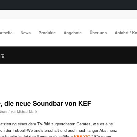
artseite
News
Produkte
Angebote
Über uns
Anfahrt / K
erg
IO, die neue Soundbar von KEF
/
News
von
Michael Munk
atzierung eines dem TV-Bild zugeordneten Gerätes, wie es eine
nach der Fußball-Weltmeisterschaft und auch nach langer Abstinenz
rts bereits im letzten Sommer eingeführte
KEF XIO
.* Für deren