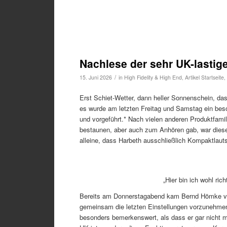
Nachlese der sehr UK-lastig
/
15. Juni 2026
in
High Fidelity & High End
,
Artikel Startseite
,
Erst Schiet-Wetter, dann heller Sonnenschein, das 
es wurde am letzten Freitag und Samstag ein beson
und vorgeführt.* Nach vielen anderen Produktfamil
bestaunen, aber auch zum Anhören gab, war diese
alleine, dass Harbeth ausschließlich Kompaktlautspr
„Hier bin ich wohl r
Bereits am Donnerstagabend kam Bernd Hömke 
gemeinsam die letzten Einstellungen vorzunehmen, 
besonders bemerkenswert, als dass er gar nicht m