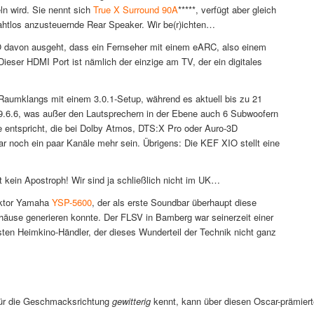
n wird. Sie nennt sich
True X Surround 90A
*****, verfügt aber gleich
ahtlos anzusteuernde Rear Speaker. Wir be(r)ichten…
O davon ausgeht, dass ein Fernseher mit einem eARC, also einem
Dieser HDMI Port ist nämlich der einzige am TV, der ein digitales
-Raumklangs mit einem 3.0.1-Setup, während es aktuell bis zu 21
9.6.6, was außer den Lautsprechern in der Ebene auch 6 Subwoofern
e entspricht, die bei Dolby Atmos, DTS:X Pro oder Auro-3D
 noch ein paar Kanäle mehr sein. Übrigens: Die KEF XIO stellt eine
t kein Apostroph! Wir sind ja schließlich nicht im UK…
ektor Yamaha
YSP-5600
, der als erste Soundbar überhaupt diese
use generieren konnte. Der FLSV in Bamberg war seinerzeit einer
rsten Heimkino-Händler, der dieses Wunderteil der Technik nicht ganz
für die Geschmacksrichtung
gewitterig
kennt, kann über diesen Oscar-prämiert