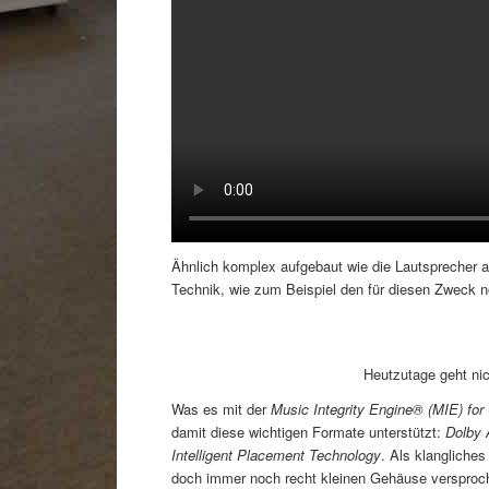
Ähnlich komplex aufgebaut wie die Lautsprecher a
Technik, wie zum Beispiel den für diesen Zweck no
Heutzutage geht ni
Was es mit der
Music Integrity Engine® (MIE) fo
damit diese wichtigen Formate unterstützt:
Dolby 
Intelligent Placement Technology
. Als klangliche
doch immer noch recht kleinen Gehäuse versproche