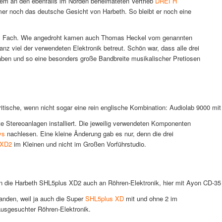
zem an den ebenfalls im Norden beheimateten Vertrieb
DREI H
er noch das deutsche Gesicht von Harbeth. So bleibt er noch eine
m Fach. Wie angedroht kamen auch Thomas Heckel vom genannten
z viel der verwendeten Elektronik betreut. Schön war, dass alle drei
aben und so eine besonders große Bandbreite musikalischer Pretiosen
britische, wenn nicht sogar eine rein englische Kombination: Audiolab 9000 m
e Stereoanlagen installiert. Die jeweilig verwendeten Komponenten
ys
nachlesen. Eine kleine Änderung gab es nur, denn die drei
 XD2
im Kleinen und nicht im Großen Vorführstudio.
en die Harbeth SHL5plus XD2 auch an Röhren-Elektronik, hier mit Ayon CD-35 
anden, weil ja auch die Super
SHL5plus XD
mit und ohne 2 im
 ausgesuchter Röhren-Elektronik.