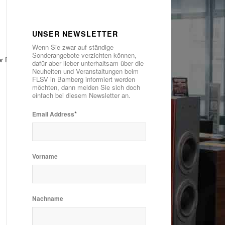
UNSER NEWSLETTER
Wenn Sie zwar auf ständige
Sonderangebote verzichten können,
er Rest ist Usus.
dafür aber lieber unterhaltsam über die
Neuheiten und Veranstaltungen beim
FLSV in Bamberg informiert werden
möchten, dann melden Sie sich doch
einfach bei diesem Newsletter an.
*
Email Address
Vorname
Nachname