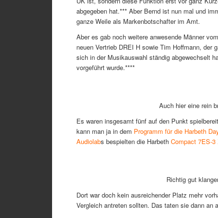
UK ist, sondern diese Funktion erst vor ganz Kur
abgegeben hat.*** Aber Bernd ist nun mal und imm
ganze Weile als Markenbotschafter im Amt.
Aber es gab noch weitere anwesende Männer vo
neuen Vertrieb DREI H sowie Tim Hoffmann, der gan
sich in der Musikauswahl ständig abgewechselt h
vorgeführt wurde.****
Auch hier eine rein 
Es waren insgesamt fünf auf den Punkt spielbereit
kann man ja in dem
Programm für die Harbeth Da
Audiolab
s bespielten die Harbeth
Compact 7ES-3
Richtig gut klang
Dort war doch kein ausreichender Platz mehr vorh
Vergleich antreten sollten. Das taten sie dann an