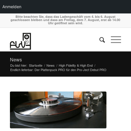
Anmelden
Bitte beachten Sie, dass das Ladengeschäft vom 4. bis 6. August
geschlossen bleiben und dass am Freitag, dem 7. August, erst ab 14.00
Uhr geöffnet sein wird.
News
Du bist hier:
Startseite
/
News
/
High Fidelity & High End
/
Endlich lieferbar: Der Plattenpuck PRO für den Pro-Ject Debut PRO