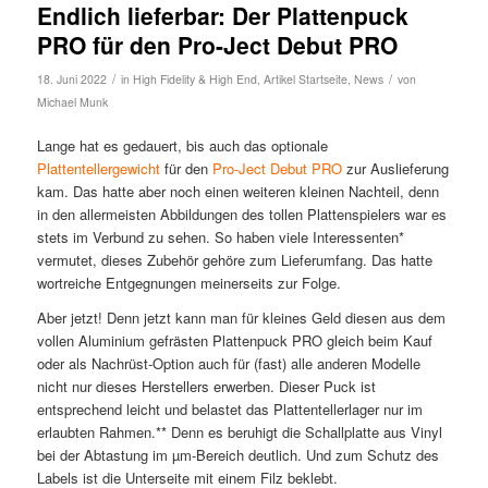
Endlich lieferbar: Der Plattenpuck
PRO für den Pro-Ject Debut PRO
/
/
18. Juni 2022
in
High Fidelity & High End
,
Artikel Startseite
,
News
von
Michael Munk
Lange hat es gedauert, bis auch das optionale
Plattentellergewicht
für den
Pro-Ject Debut PRO
zur Auslieferung
kam. Das hatte aber noch einen weiteren kleinen Nachteil, denn
in den allermeisten Abbildungen des tollen Plattenspielers war es
stets im Verbund zu sehen. So haben viele Interessenten*
vermutet, dieses Zubehör gehöre zum Lieferumfang. Das hatte
wortreiche Entgegnungen meinerseits zur Folge.
Aber jetzt! Denn jetzt kann man für kleines Geld diesen aus dem
vollen Aluminium gefrästen Plattenpuck PRO gleich beim Kauf
oder als Nachrüst-Option auch für (fast) alle anderen Modelle
nicht nur dieses Herstellers erwerben. Dieser Puck ist
entsprechend leicht und belastet das Plattentellerlager nur im
erlaubten Rahmen.** Denn es beruhigt die Schallplatte aus Vinyl
bei der Abtastung im µm-Bereich deutlich. Und zum Schutz des
Labels ist die Unterseite mit einem Filz beklebt.