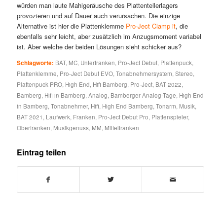
würden man laute Mahlgeräusche des Plattentellerlagers
provozieren und auf Dauer auch verursachen. Die einzige
Alternative ist hier die Plattenklemme
Pro-Ject Clamp it
, die
ebenfalls sehr leicht, aber zusätzlich im Anzugsmoment variabel
ist. Aber welche der beiden Lösungen sieht schicker aus?
Schlagworte:
BAT
,
MC
,
Unterfranken
,
Pro-Ject Debut
,
Plattenpuck
,
Plattenklemme
,
Pro-Ject Debut EVO
,
Tonabnehmersystem
,
Stereo
,
Plattenpuck PRO
,
High End
,
Hifi Bamberg
,
Pro-Ject
,
BAT 2022
,
Bamberg
,
Hifi in Bamberg
,
Analog
,
Bamberger Analog-Tage
,
High End
in Bamberg
,
Tonabnehmer
,
Hifi
,
High End Bamberg
,
Tonarm
,
Musik
,
BAT 2021
,
Laufwerk
,
Franken
,
Pro-Ject Debut Pro
,
Plattenspieler
,
Oberfranken
,
Musikgenuss
,
MM
,
Mittelfranken
Eintrag teilen