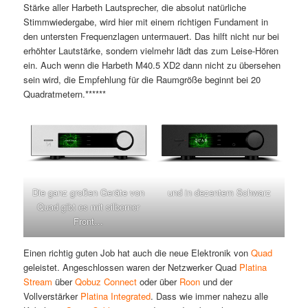
Stärke aller Harbeth Lautsprecher, die absolut natürliche
Stimmwiedergabe, wird hier mit einem richtigen Fundament in
den untersten Frequenzlagen untermauert. Das hilft nicht nur bei
erhöhter Lautstärke, sondern vielmehr lädt das zum Leise-Hören
ein. Auch wenn die Harbeth M40.5 XD2 dann nicht zu übersehen
sein wird, die Empfehlung für die Raumgröße beginnt bei 20
Quadratmetern.******
Die ganz großen Geräte von
und in dezentem Schwarz
Quad gibt es mit silberner
Front…
Einen richtig guten Job hat auch die neue Elektronik von
Quad
geleistet. Angeschlossen waren der Netzwerker Quad
Platina
Stream
über
Qobuz Connect
oder über
Roon
und der
Vollverstärker
Platina Integrated
. Dass wie immer nahezu alle