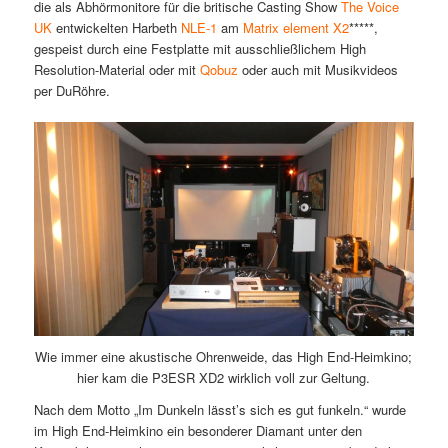
die als Abhörmonitore für die britische Casting Show
The Voice
UK
entwickelten Harbeth
NLE-1
am
Matrix element X2
*****,
gespeist durch eine Festplatte mit ausschließlichem High
Resolution-Material oder mit
Qobuz
oder auch mit Musikvideos
per DuRöhre.
Wie immer eine akustische Ohrenweide, das High End-Heimkino;
hier kam die P3ESR XD2 wirklich voll zur Geltung.
Nach dem Motto „Im Dunkeln lässt’s sich es gut funkeln.“ wurde
im High End-Heimkino ein besonderer Diamant unter den