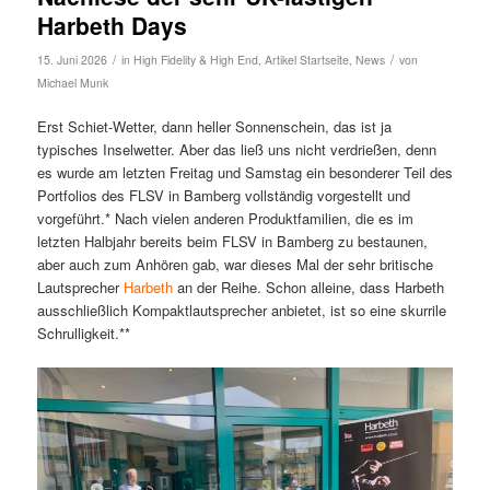
Harbeth Days
/
/
15. Juni 2026
in
High Fidelity & High End
,
Artikel Startseite
,
News
von
Michael Munk
Erst Schiet-Wetter, dann heller Sonnenschein, das ist ja
typisches Inselwetter. Aber das ließ uns nicht verdrießen, denn
es wurde am letzten Freitag und Samstag ein besonderer Teil des
Portfolios des FLSV in Bamberg vollständig vorgestellt und
vorgeführt.* Nach vielen anderen Produktfamilien, die es im
letzten Halbjahr bereits beim FLSV in Bamberg zu bestaunen,
aber auch zum Anhören gab, war dieses Mal der sehr britische
Lautsprecher
Harbeth
an der Reihe. Schon alleine, dass Harbeth
ausschließlich Kompaktlautsprecher anbietet, ist so eine skurrile
Schrulligkeit.**