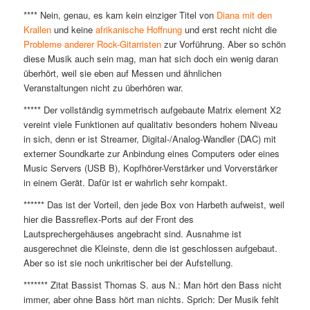
**** Nein, genau, es kam kein einziger Titel von
Diana mit den
Krallen
und keine
afrikanische Hoffnung
und erst recht nicht die
Probleme anderer Rock-Gitarristen
zur Vorführung. Aber so schön
diese Musik auch sein mag, man hat sich doch ein wenig daran
überhört, weil sie eben auf Messen und ähnlichen
Veranstaltungen nicht zu überhören war.
***** Der vollständig symmetrisch aufgebaute Matrix element X2
vereint viele Funktionen auf qualitativ besonders hohem Niveau
in sich, denn er ist Streamer, Digital-/Analog-Wandler (DAC) mit
externer Soundkarte zur Anbindung eines Computers oder eines
Music Servers (USB B), Kopfhörer-Verstärker und Vorverstärker
in einem Gerät. Dafür ist er wahrlich sehr kompakt.
****** Das ist der Vorteil, den jede Box von Harbeth aufweist, weil
hier die Bassreflex-Ports auf der Front des
Lautsprechergehäuses angebracht sind. Ausnahme ist
ausgerechnet die Kleinste, denn die ist geschlossen aufgebaut.
Aber so ist sie noch unkritischer bei der Aufstellung.
******* Zitat Bassist Thomas S. aus N.: Man hört den Bass nicht
immer, aber ohne Bass hört man nichts. Sprich: Der Musik fehlt