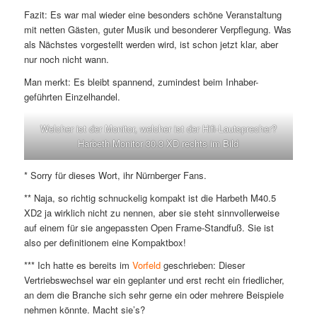
Fazit: Es war mal wieder eine besonders schöne Veranstaltung
mit netten Gästen, guter Musik und besonderer Verpflegung. Was
als Nächstes vorgestellt werden wird, ist schon jetzt klar, aber
nur noch nicht wann.
Man merkt: Es bleibt spannend, zumindest beim Inhaber-
geführten Einzelhandel.
Welcher ist der Monitor, welcher ist der Hifi-Lautsprecher?
Harbeth
Monitor 30.3 XD
rechts im Bild
* Sorry für dieses Wort, ihr Nürnberger Fans.
** Naja, so richtig schnuckelig kompakt ist die Harbeth M40.5
XD2 ja wirklich nicht zu nennen, aber sie steht sinnvollerweise
auf einem für sie angepassten Open Frame-Standfuß. Sie ist
also per definitionem eine Kompaktbox!
*** Ich hatte es bereits im
Vorfeld
geschrieben: Dieser
Vertriebswechsel war ein geplanter und erst recht ein friedlicher,
an dem die Branche sich sehr gerne ein oder mehrere Beispiele
nehmen könnte. Macht sie’s?