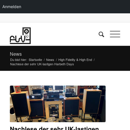
Anmelden
News
Du bist hier:
Startseite
/
News
/
High Fidelity & High End
/
Nachlese der sehr UK-lastigen Harbeth Days
Nachlese der sehr UK-lastigen