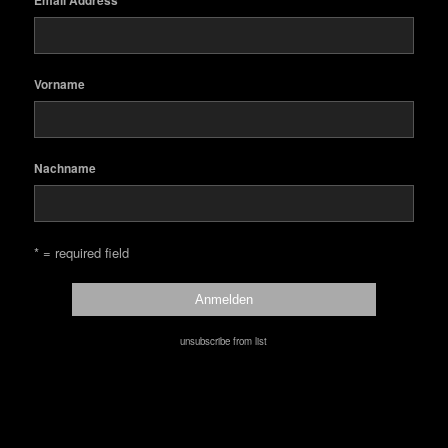
Email Address
Vorname
Nachname
* = required field
unsubscribe from list