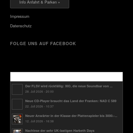
Info Anfahrt & Parken »
Impressum
Datenschutz
FOLGE UNS AUF FACEBOOK
Kürzlich
Der FLSV wird rückfällig: XIO, die neue Soundbar von ...
28. Juli 2026 - 20:00
Neue CD-Player braucht das Land der Franken: NAD C 589
22. Juli 2026 - 10:37
Neuer Anwärter in der Klasse der Plattenspieler bis 3000.-...
12. Juli 2026 - 16:38
Nachlese der sehr UK-lastigen Harbeth Days