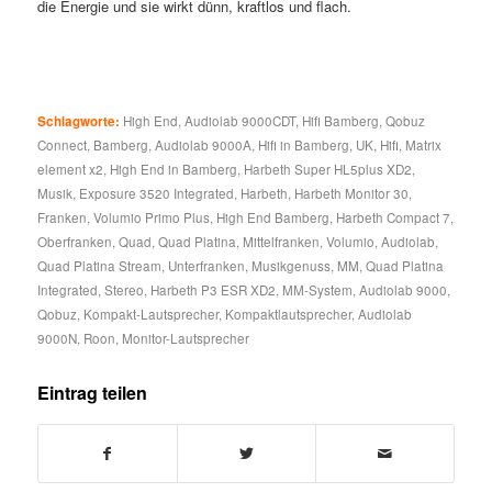
die Energie und sie wirkt dünn, kraftlos und flach.
Der
Schlagworte:
High End
,
Audiolab 9000CDT
,
Hifi Bamberg
,
Qobuz
Connect
,
Bamberg
,
Audiolab 9000A
,
Hifi in Bamberg
,
UK
,
Hifi
,
Matrix
element x2
,
High End in Bamberg
,
Harbeth Super HL5plus XD2
,
Musik
,
Exposure 3520 Integrated
,
Harbeth
,
Harbeth Monitor 30
,
Franken
,
Volumio Primo Plus
,
High End Bamberg
,
Harbeth Compact 7
,
Oberfranken
,
Quad
,
Quad Platina
,
Mittelfranken
,
Volumio
,
Audiolab
,
Quad Platina Stream
,
Unterfranken
,
Musikgenuss
,
MM
,
Quad Platina
Integrated
,
Stereo
,
Harbeth P3 ESR XD2
,
MM-System
,
Audiolab 9000
,
Qobuz
,
Kompakt-Lautsprecher
,
Kompaktlautsprecher
,
Audiolab
9000N
,
Roon
,
Monitor-Lautsprecher
Eintrag teilen