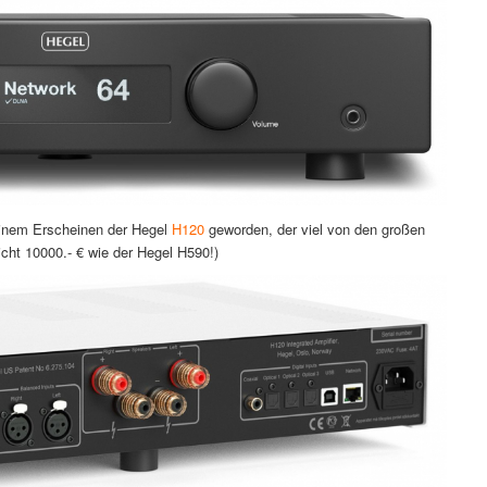
seinem Erscheinen der Hegel
H120
geworden, der viel von den großen
nicht 10000.- € wie der Hegel H590!)