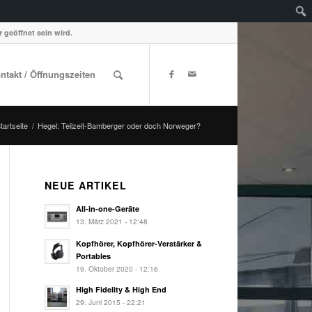
 geöffnet sein wird.
ontakt / Öffnungszeiten
Startseite
/
Hegel: Teilzeit-Bamberger oder doch Norweger?
NEUE ARTIKEL
All-in-one-Geräte
13. März 2021 - 12:48
Kopfhörer, Kopfhörer-Verstärker &
Portables
19. Oktober 2020 - 12:16
High Fidelity & High End
29. Juni 2015 - 22:21