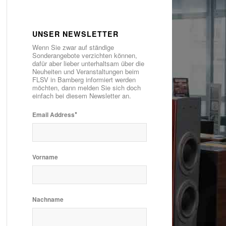
UNSER NEWSLETTER
Wenn Sie zwar auf ständige
Sonderangebote verzichten können,
dafür aber lieber unterhaltsam über die
Neuheiten und Veranstaltungen beim
FLSV in Bamberg informiert werden
möchten, dann melden Sie sich doch
einfach bei diesem Newsletter an.
*
Email Address
Vorname
Nachname