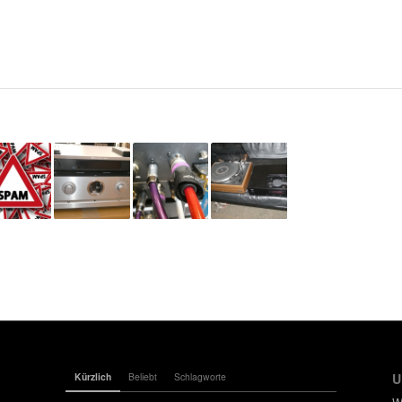
Kürzlich
Beliebt
Schlagworte
U