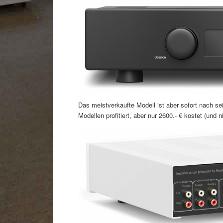
Das meistverkaufte Modell ist aber sofort nach 
Modellen profitiert, aber nur 2600.- € kostet (und 