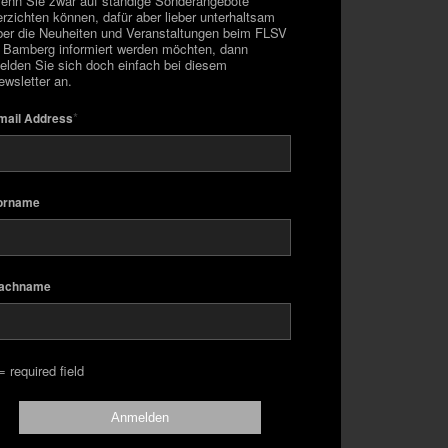
enn Sie zwar auf ständige Sonderangebote
erzichten können, dafür aber lieber unterhaltsam
ber die Neuheiten und Veranstaltungen beim FLSV
n Bamberg informiert werden möchten, dann
elden Sie sich doch einfach bei diesem
ewsletter an.
*
mail Address
orname
achname
= required field