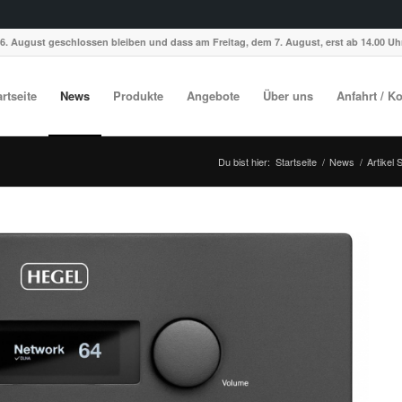
6. August geschlossen bleiben und dass am Freitag, dem 7. August, erst ab 14.00 Uhr
artseite
News
Produkte
Angebote
Über uns
Anfahrt / K
Du bist hier:
Startseite
/
News
/
Artikel 