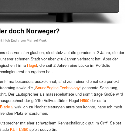
oder doch Norweger?
/
y & High End
von
Michael Munk
ens das von sich glauben, sind stolz auf die gerademal 2 Jahre, die der
 unserer schönen Stadt vor über 210 Jahren verbracht hat. Aber der
wegischen Firma
Hegel
, die seit 2 Jahren eine Lücke im Portfolio
hnologien erst so ergeben hat.
en Firma besonders auszeichnet, sind zum einen die nahezu perfekt
reaming sowie die „
SoundEngine Technology
“ genannte Schaltung,
hrt. Der Lautsprecher als massebehaftete und somit träge Größe wird
 ausgerechnet der größte Vollverstärker Hegel
H590
der erste
Blade 2
wirklich zu Höchstleistungen antreiben konnte, habe ich mich
ührenden Platz einzuräumen.
utsprecher mit eher schwachem Kennschalldruck gut im Griff. Selbst
-Blade
KEF LS50
spielt souverän.