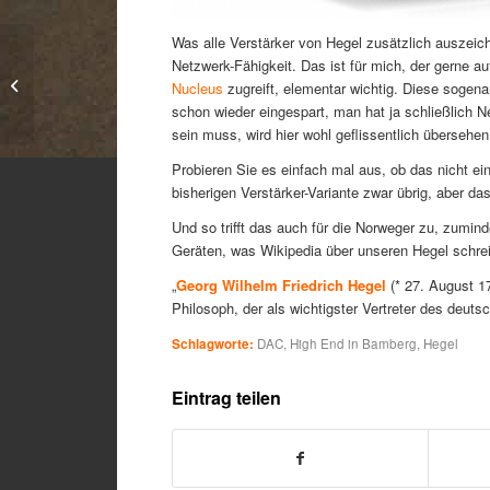
Was alle Verstärker von Hegel zusätzlich auszeich
Neues Zubehör für
Netzwerk-Fähigkeit. Das ist für mich, der gerne 
Digitalos: Silent Angel
Nucleus
zugreift, elementar wichtig. Diese sogena
Bonn N8
schon wieder eingespart, man hat ja schließlich N
sein muss, wird hier wohl geflissentlich übersehen
Probieren Sie es einfach mal aus, ob das nicht ei
bisherigen Verstärker-Variante zwar übrig, aber da
Und so trifft das auch für die Norweger zu, zumin
Geräten, was Wikipedia über unseren Hegel schrei
„
Georg Wilhelm Friedrich Hegel
(* 27. August 17
Philosoph, der als wichtigster Vertreter des deut
Schlagworte:
DAC
,
High End in Bamberg
,
Hegel
Eintrag teilen