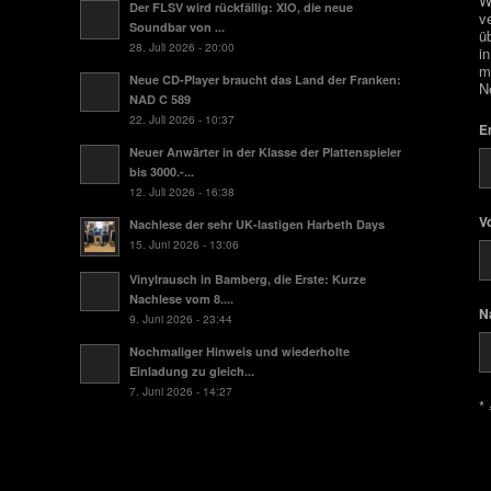
W
Der FLSV wird rückfällig: XIO, die neue
v
Soundbar von ...
ü
28. Juli 2026 - 20:00
i
m
Neue CD-Player braucht das Land der Franken:
N
NAD C 589
22. Juli 2026 - 10:37
E
Neuer Anwärter in der Klasse der Plattenspieler
bis 3000.-...
12. Juli 2026 - 16:38
V
Nachlese der sehr UK-lastigen Harbeth Days
15. Juni 2026 - 13:06
Vinylrausch in Bamberg, die Erste: Kurze
Nachlese vom 8....
N
9. Juni 2026 - 23:44
Nochmaliger Hinweis und wiederholte
Einladung zu gleich...
7. Juni 2026 - 14:27
* 