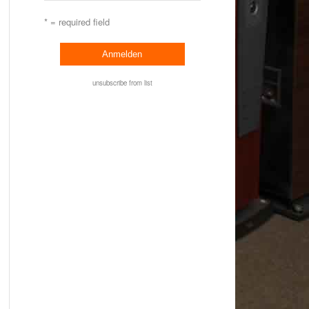
* = required field
unsubscribe from list