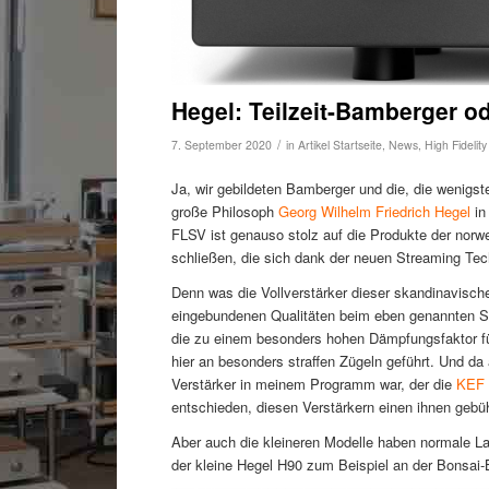
Hegel: Teilzeit-Bamberger 
/
7. September 2020
in
Artikel Startseite
,
News
,
High Fidelit
Ja, wir gebildeten Bamberger und die, die wenigst
große Philosoph
Georg Wilhelm Friedrich Hegel
in
FLSV ist genauso stolz auf die Produkte der nor
schließen, die sich dank der neuen Streaming Tec
Denn was die Vollverstärker dieser skandinavisch
eingebundenen Qualitäten beim eben genannten St
die zu einem besonders hohen Dämpfungsfaktor fü
hier an besonders straffen Zügeln geführt. Und da
Verstärker in meinem Programm war, der die
KEF 
entschieden, diesen Verstärkern einen ihnen geb
Aber auch die kleineren Modelle haben normale La
der kleine Hegel H90 zum Beispiel an der Bonsai