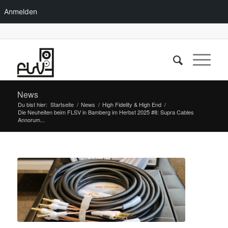
Anmelden
News
Du bist hier:
Startseite
/
News
/
High Fidelity & High End
/
Die Neuheiten beim FLSV in Bamberg im Herbst 2025 #8: Supra Cables
Annorum...