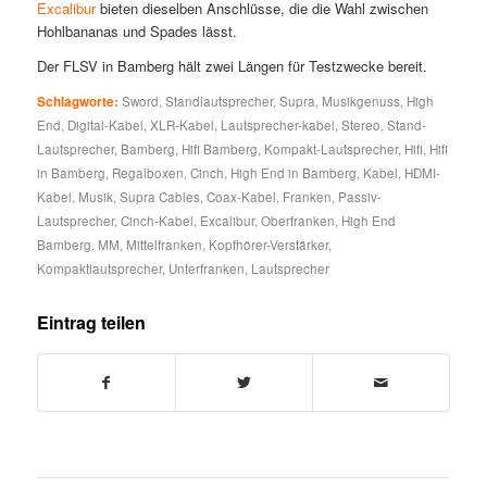
Excalibur
bieten dieselben Anschlüsse, die die Wahl zwischen
Hohlbananas und Spades lässt.
Der FLSV in Bamberg hält zwei Längen für Testzwecke bereit.
Schlagworte:
Sword
,
Standlautsprecher
,
Supra
,
Musikgenuss
,
High
End
,
Digital-Kabel
,
XLR-Kabel
,
Lautsprecher-kabel
,
Stereo
,
Stand-
Lautsprecher
,
Bamberg
,
Hifi Bamberg
,
Kompakt-Lautsprecher
,
Hifi
,
Hifi
in Bamberg
,
Regalboxen
,
Cinch
,
High End in Bamberg
,
Kabel
,
HDMI-
Kabel
,
Musik
,
Supra Cables
,
Coax-Kabel
,
Franken
,
Passiv-
Lautsprecher
,
Cinch-Kabel
,
Excalibur
,
Oberfranken
,
High End
Bamberg
,
MM
,
Mittelfranken
,
Kopfhörer-Verstärker
,
Kompaktlautsprecher
,
Unterfranken
,
Lautsprecher
Eintrag teilen