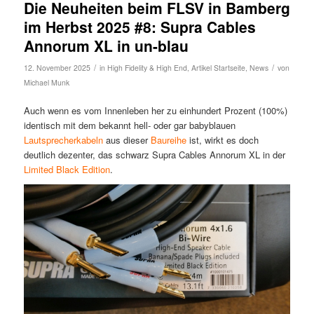
Die Neuheiten beim FLSV in Bamberg
im Herbst 2025 #8: Supra Cables
Annorum XL in un-blau
/
/
12. November 2025
in
High Fidelity & High End
,
Artikel Startseite
,
News
von
Michael Munk
Auch wenn es vom Innenleben her zu einhundert Prozent (100%)
identisch mit dem bekannt hell- oder gar babyblauen
Lautsprecherkabeln
aus dieser
Baureihe
ist, wirkt es doch
deutlich dezenter, das schwarz Supra Cables Annorum XL in der
Limited Black Edition
.