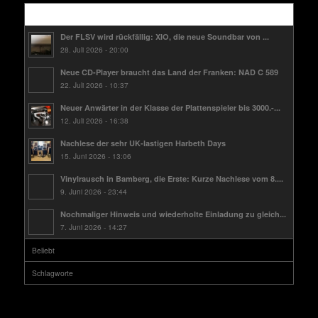
Kürzlich
Der FLSV wird rückfällig: XIO, die neue Soundbar von ...
28. Juli 2026 - 20:00
Neue CD-Player braucht das Land der Franken: NAD C 589
22. Juli 2026 - 10:37
Neuer Anwärter in der Klasse der Plattenspieler bis 3000.-...
12. Juli 2026 - 16:38
Nachlese der sehr UK-lastigen Harbeth Days
15. Juni 2026 - 13:06
Vinylrausch in Bamberg, die Erste: Kurze Nachlese vom 8....
9. Juni 2026 - 23:44
Nochmaliger Hinweis und wiederholte Einladung zu gleich...
7. Juni 2026 - 14:27
Beliebt
Schlagworte