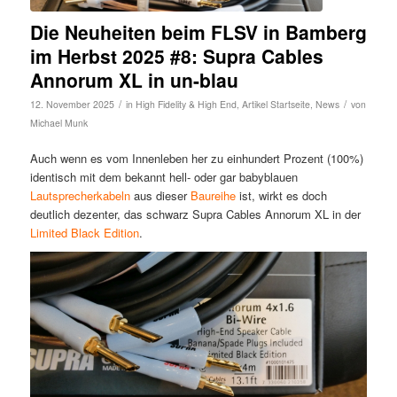
Die Neuheiten beim FLSV in Bamberg
im Herbst 2025 #8: Supra Cables
Annorum XL in un-blau
/
/
12. November 2025
in
High Fidelity & High End
,
Artikel Startseite
,
News
von
Michael Munk
Auch wenn es vom Innenleben her zu einhundert Prozent (100%)
identisch mit dem bekannt hell- oder gar babyblauen
Lautsprecherkabeln
aus dieser
Baureihe
ist, wirkt es doch
deutlich dezenter, das schwarz Supra Cables Annorum XL in der
Limited Black Edition
.