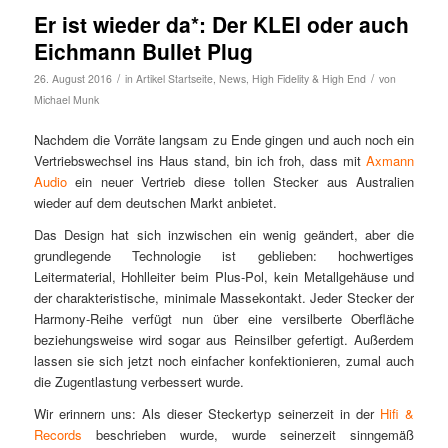
Er ist wieder da*: Der KLEI oder auch
Eichmann Bullet Plug
/
/
26. August 2016
in
Artikel Startseite
,
News
,
High Fidelity & High End
von
Michael Munk
Nachdem die Vorräte langsam zu Ende gingen und auch noch ein
Vertriebswechsel ins Haus stand, bin ich froh, dass mit
Axmann
Audio
ein neuer Vertrieb diese tollen Stecker aus Australien
wieder auf dem deutschen Markt anbietet.
Das Design hat sich inzwischen ein wenig geändert, aber die
grundlegende Technologie ist geblieben: hochwertiges
Leitermaterial, Hohlleiter beim Plus-Pol, kein Metallgehäuse und
der charakteristische, minimale Massekontakt. Jeder Stecker der
Harmony-Reihe verfügt nun über eine versilberte Oberfläche
beziehungsweise wird sogar aus Reinsilber gefertigt. Außerdem
lassen sie sich jetzt noch einfacher konfektionieren, zumal auch
die Zugentlastung verbessert wurde.
Wir erinnern uns: Als dieser Steckertyp seinerzeit in der
Hifi &
Records
beschrieben wurde, wurde seinerzeit sinngemäß