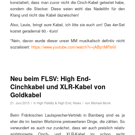
konstatiert, dass man zuvor nicht die Cinch-Kabel getestet habe,
sondern die Stecker. Diese seien wohl das Nadelöhr für den
Klang und nicht das Kabel dazwischen!
Also, Leute, bringt eure Kabel, ich löte sie euch um! Das 4er-Set
kostet gerademal 60.- €uro!
*Nein, davon wurde dieser unser MM musikalisch defintiv nicht
sozialisiert:
https://www.youtube.com/watch?v=jABp1MFbiI0
Neu beim FLSV: High End-
Cinchkabel und XLR-Kabel von
Goldkabel
/
/
21. Juni 2015
in
High Fidelity & High End
,
News
von
Michael Munk
Beim Fränkischen Lautsprecher-Vertrieb in Bamberg sind es ja
eher die im besten Wortsinne preiswerteren Dinge, die zählen. So
verwundert es auch nur zunächst, dass wir auch preislich relativ
ambitionierte Cinch- und XLR-Kabel im schon recht