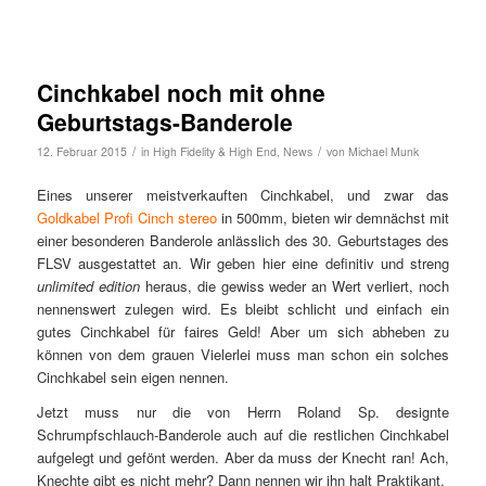
Cinchkabel noch mit ohne
Geburtstags-Banderole
/
/
12. Februar 2015
in
High Fidelity & High End
,
News
von
Michael Munk
Eines unserer meistverkauften Cinchkabel, und zwar das
Goldkabel Profi Cinch stereo
in 500mm, bieten wir demnächst mit
einer besonderen Banderole anlässlich des 30. Geburtstages des
FLSV ausgestattet an. Wir geben hier eine definitiv und streng
unlimited edition
heraus, die gewiss weder an Wert verliert, noch
nennenswert zulegen wird. Es bleibt schlicht und einfach ein
gutes Cinchkabel für faires Geld! Aber um sich abheben zu
können von dem grauen Vielerlei muss man schon ein solches
Cinchkabel sein eigen nennen.
Jetzt muss nur die von Herrn Roland Sp. designte
Schrumpfschlauch-Banderole auch auf die restlichen Cinchkabel
aufgelegt und gefönt werden. Aber da muss der Knecht ran! Ach,
Knechte gibt es nicht mehr? Dann nennen wir ihn halt Praktikant.