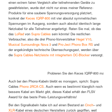
einen extrem fairen Vergleich aller teilnehmenden Geräte zu
gewährleisten, wurde dort nicht nur eines meiner Referenz-
Produkte für eine saubere Spannungsversorgung platziert,
konkret der
Keces IQRP-800
mit vier absolut symmetrischen
Spannungen im Ausgang, sondern auch absolut identisch lange
Netzkabel für alle Teilnehmer angefertigt. Raten Sie mal, ob das
das
LoRad
von
Supra Cables
sein könnte! Die restlichen
Verbraucher, also die drei Phono-Vorverstärker
Hegel V10
,
Musical Surroundings Nova 3
und
Pro-Ject Phono Box RS
und
der angekündigte technische Überraschungsgast, werden über
die
Supra Cables-Netzleiste mit integriertem DC-Blocker
versorgt.
Probieren Sie den Keces IQRP-800 mal zu Ha
Auch bei den Phono-Kabeln bleibt es monogam, sprich: Supra
Cables
Phono 2RCA-CS
. Auch wenn es bestimmt klanglich noch
bessere Kabel am Markt gibt, dieses Kabel erhält den FLSV
Award für das beste Preis-/Leistungsverhältnis!
Bei den Signalkabeln habe ich auf einen Bestand an
Cinch
– und
XLR
-Kabel eines deutschen Herstellers zurück gegriffen, weil