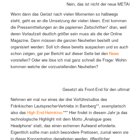
Nein, das ist nicht der neue METALLICA 
Wenn dann das Gerüst nach vielen Momenten so halbwegs
steht, geht es an die Umsetzung der vielen Ideen. Erst kommen
die Pressemitteilungen an die papiernen Zeitschriften* dran, weil
deren Vorlaufzeit deutlich größer sein muss als die der Online
Magazine. Dann müssen die ganzen Neuheiten bestellt und
organisiert werden: Soll ich diese bereits auspacken und so auch
schon zeigen, gar per Bericht auf dieser Seite bei den
News
vorstellen? Oder wie löse ich mal ganz schnell die Frage: Wohin
kommen welche der vorzustellenden Neuheiten?
Gesetzt als Front-End für den ultimativen
Nehmen wir mal nur eines der drei Vorführstudios des
Fränkischen Lautsprecher-Vertriebs in Bamberg**, exemplarisch
also das
High End-Heimkino
.*** Hier findet in diesem Jahr ja das
technologische Highlight mit dem Motto „Analogue goes
Headphone“ statt, das einen extremen Aufwand erforderte.
Eigentlich sollte man solch besondere Pretiosen, zumal wenn sie
in dieser Konzentration dargeboten werden, öffentlicher