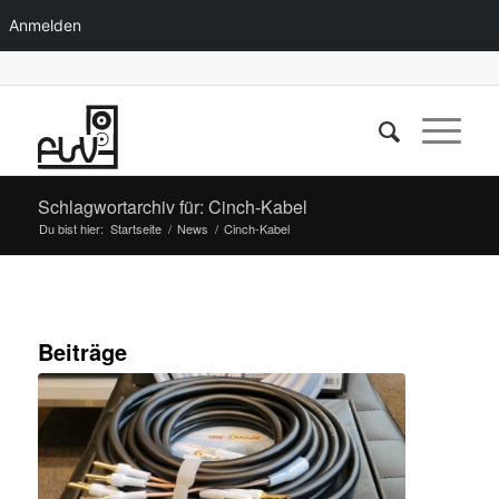
Anmelden
Schlagwortarchiv für: Cinch-Kabel
Du bist hier:
Startseite
/
News
/
Cinch-Kabel
Beiträge