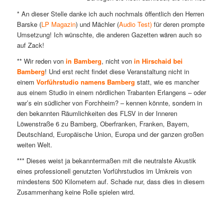
* An dieser Stelle danke ich auch nochmals öffentlich den Herren
Barske (
LP Magazin
) und Mächler (
Audio Test)
für deren prompte
Umsetzung! Ich wünschte, die anderen Gazetten wären auch so
auf Zack!
** Wir reden von
in Bamberg
, nicht von
in Hirschaid bei
Bamberg
! Und erst recht findet diese Veranstaltung nicht in
einem
Vorführstudio namens Bamberg
statt, wie es mancher
aus einem Studio in einem nördlichen Trabanten Erlangens – oder
war’s ein südlicher von Forchheim? – kennen könnte, sondern in
den bekannten Räumlichkeiten des FLSV in der Inneren
Löwenstraße 6 zu Bamberg, Oberfranken, Franken, Bayern,
Deutschland, Europäische Union, Europa und der ganzen großen
weiten Welt.
*** Dieses weist ja bekanntermaßen mit die neutralste Akustik
eines professionell genutzten Vorführstudios im Umkreis von
mindestens 500 Kilometern auf. Schade nur, dass dies in diesem
Zusammenhang keine Rolle spielen wird.