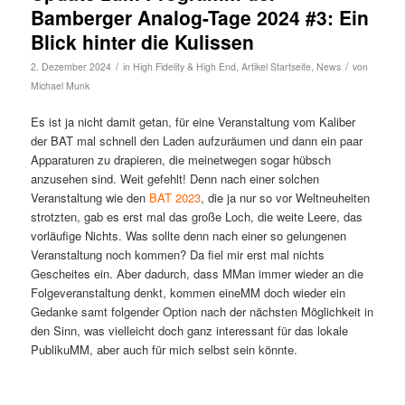
Bamberger Analog-Tage 2024 #3: Ein
Blick hinter die Kulissen
/
/
2. Dezember 2024
in
High Fidelity & High End
,
Artikel Startseite
,
News
von
Michael Munk
Es ist ja nicht damit getan, für eine Veranstaltung vom Kaliber
der BAT mal schnell den Laden aufzuräumen und dann ein paar
Apparaturen zu drapieren, die meinetwegen sogar hübsch
anzusehen sind. Weit gefehlt! Denn nach einer solchen
Veranstaltung wie den
BAT 2023
, die ja nur so vor Weltneuheiten
strotzten, gab es erst mal das große Loch, die weite Leere, das
vorläufige Nichts. Was sollte denn nach einer so gelungenen
Veranstaltung noch kommen? Da fiel mir erst mal nichts
Gescheites ein. Aber dadurch, dass MMan immer wieder an die
Folgeveranstaltung denkt, kommen eineMM doch wieder ein
Gedanke samt folgender Option nach der nächsten Möglichkeit in
den Sinn, was vielleicht doch ganz interessant für das lokale
PublikuMM, aber auch für mich selbst sein könnte.