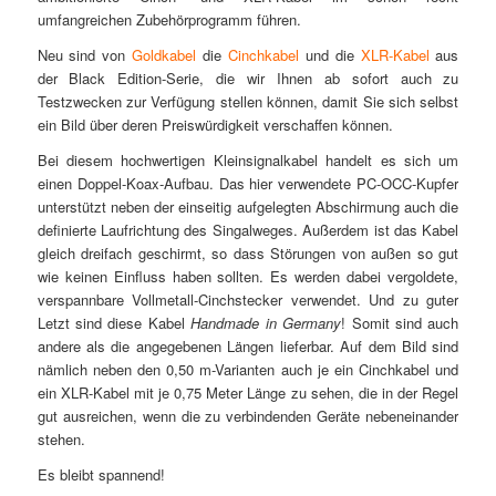
umfangreichen Zubehörprogramm führen.
Neu sind von
Goldkabel
die
Cinchkabel
und die
XLR-Kabel
aus
der Black Edition-Serie, die wir Ihnen ab sofort auch zu
Testzwecken zur Verfügung stellen können, damit Sie sich selbst
ein Bild über deren Preiswürdigkeit verschaffen können.
Bei diesem hochwertigen Kleinsignalkabel handelt es sich um
einen Doppel-Koax-Aufbau. Das hier verwendete PC-OCC-Kupfer
unterstützt neben der einseitig aufgelegten Abschirmung auch die
definierte Laufrichtung des Singalweges. Außerdem ist das Kabel
gleich dreifach geschirmt, so dass Störungen von außen so gut
wie keinen Einfluss haben sollten. Es werden dabei vergoldete,
verspannbare Vollmetall-Cinchstecker verwendet. Und zu guter
Letzt sind diese Kabel
Handmade in Germany
! Somit sind auch
andere als die angegebenen Längen lieferbar. Auf dem Bild sind
nämlich neben den 0,50 m-Varianten auch je ein Cinchkabel und
ein XLR-Kabel mit je 0,75 Meter Länge zu sehen, die in der Regel
gut ausreichen, wenn die zu verbindenden Geräte nebeneinander
stehen.
Es bleibt spannend!