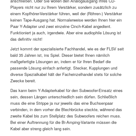
anschließen. Oder Sie wollen den Analogausgang Ihres CD-
Players nicht nur zu Ihrem Verstärker, sondern zusätzlich zu
einem Kopfhörer-Verstärker führen, weil der (Röhren-) Verstärker
keinen Tape-Ausgang hat. Normalerweise werden Ihnen hier ein
Paar Y-Adapter und zwei einzelne Cinch-Kabel angedient.
Funktioniert ja auch, irgendwie. Aber eine audiophile Lösung ist
das definitiv nicht!
Jetzt kommt der spezialisierte Fachhandel, wie es der FLSV seit
bald 35 Jahren ist, ins Spiel. Dieser bietet Ihnen nämlich
maßgefertigte Lösungen an, indem er für Ihren Bedarf die
passende Lösung einfach anfertigt. Stecker, Kupplungen und
diverse Spezialkabel hält der Facheinzelhandel stets für solche
Zwecke bereit.
Das kann beim Y-Adapterkabel für den Subwoofer-Einsatz eines
sein, dessen Längen unterschiedlich sein dürfen. Schließlich
muss die eine Strippe ja nur jeweils das eine Buchsenpaar
verbinden, in dem vorher die Blechbrücke steckte, während das
zweite Kabel bis zum Stellplatz des Subwoofers reichen muss.
Bei einer Auftrennung für die Bi-Amping-Variante müssen die
Kabel aber streng gleich lang sein.