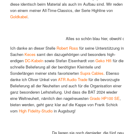
diese identisch beim Material als auch im Aufbau sind. Wir reden
von einem meiner All-Time-Classics, der Serie Highline von
Goldkabel
.
Alles so schön blau hier, obwohl die 
Ich danke an dieser Stelle
Robert Ross
für seine Unterstützung in
Sachen
Keces
samt den dazugehörigen und besonders high-
endigen
DC-Kabeln
sowie Stefan Eisenhardt von
Geko Hifi
für die
schnelle Belieferung all der benötigten Kleinteile und
Sonderlängen meiner stets favorisierten
Supra Cables
. Ebenso
danke ich Oliver Unkel von
ATR Audio Trade
für die bevorzugte
Belieferung all der Neuheiten und auch für die Organisation einer
ganz besonderen Leihstellung. Und dass die BAT 2024 wieder
eine Weltneuheit, nämlich den nagelneuesten
Grado HP100 SE
,
bieten werden, geht ganz klar auf die Kappe von Frank Schick
vom
High Fidelity-Studio
in Augsburg!
Da liegen sie noch darnieder, die fünf neuen