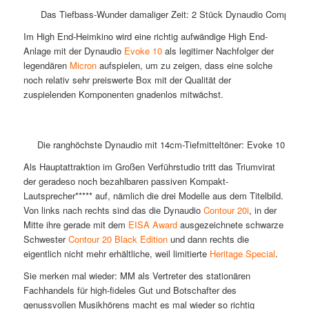
Das Tiefbass-Wunder damaliger Zeit: 2 Stück Dynaudio Compound 
Im High End-Heimkino wird eine richtig aufwändige High End-
Anlage mit der Dynaudio
Evoke 10
als legitimer Nachfolger der
legendären
Micron
aufspielen, um zu zeigen, dass eine solche
noch relativ sehr preiswerte Box mit der Qualität der
zuspielenden Komponenten gnadenlos mitwächst.
Die ranghöchste Dynaudio mit 14cm-Tiefmitteltöner: Evoke 10
Als Hauptattraktion im Großen Verführstudio tritt das Triumvirat
der geradeso noch bezahlbaren passiven Kompakt-
Lautsprecher***** auf, nämlich die drei Modelle aus dem Titelbild.
Von links nach rechts sind das die Dynaudio
Contour 20i
, in der
Mitte ihre gerade mit dem
EISA Award
ausgezeichnete schwarze
Schwester
Contour 20 Black Edition
und dann rechts die
eigentlich nicht mehr erhältliche, weil limitierte
Heritage Special
.
Sie merken mal wieder: MM als Vertreter des stationären
Fachhandels für high-fideles Gut und Botschafter des
genussvollen Musikhörens macht es mal wieder so richtig