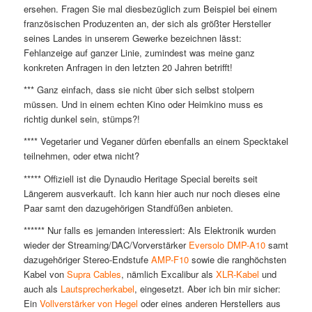
ersehen. Fragen Sie mal diesbezüglich zum Beispiel bei einem
französischen Produzenten an, der sich als größter Hersteller
seines Landes in unserem Gewerke bezeichnen lässt:
Fehlanzeige auf ganzer Linie, zumindest was meine ganz
konkreten Anfragen in den letzten 20 Jahren betrifft!
*** Ganz einfach, dass sie nicht über sich selbst stolpern
müssen. Und in einem echten Kino oder Heimkino muss es
richtig dunkel sein, stümps?!
**** Vegetarier und Veganer dürfen ebenfalls an einem Specktakel
teilnehmen, oder etwa nicht?
***** Offiziell ist die Dynaudio Heritage Special bereits seit
Längerem ausverkauft. Ich kann hier auch nur noch dieses eine
Paar samt den dazugehörigen Standfüßen anbieten.
****** Nur falls es jemanden interessiert: Als Elektronik wurden
wieder der Streaming/DAC/Vorverstärker
Eversolo DMP-A10
samt
dazugehöriger Stereo-Endstufe
AMP-F10
sowie die ranghöchsten
Kabel von
Supra Cables
, nämlich Excalibur als
XLR-Kabel
und
auch als
Lautsprecherkabel
, eingesetzt. Aber ich bin mir sicher:
Ein
Vollverstärker von Hegel
oder eines anderen Herstellers aus