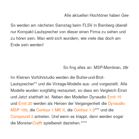
Alle aktuellen Hochtöner haben Gewebeka
So werden am nächsten Samstag beim FLSV in Bamberg überall
nur Kompakt-Lautsprecher von dieser einen Firma zu sehen und
zu hören sein. Man wird sich wundern, wie viele das doch am
Ende sein werden!
So fing alles an: MSP-Membran, 28mm-Ge
Im Kleinen Vorführstudio werden die Butter-und-Brot-
Lautsprecher** und die Vintage-Modelle aus- und vorgestellt. Alle
Modelle wurden sorgfältig restauriert, so dass ein Vergleich Einst
und Jetzt statthaft ist. Neben den Modellen Dynaudio
Emit 10
und
Emit 20
werden als Heroen der Vergangenheit die
Dynaudio
MSP 100
, die
Contour 1 MK II
, die
Contour 1.3
*** und die
Compound 3
antreten. Und wenn es klappt, dann werden sogar
die Monster-
Crafft
spielbereit dastehen.****