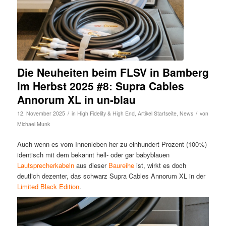
Die Neuheiten beim FLSV in Bamberg
im Herbst 2025 #8: Supra Cables
Annorum XL in un-blau
/
/
12. November 2025
in
High Fidelity & High End
,
Artikel Startseite
,
News
von
Michael Munk
Auch wenn es vom Innenleben her zu einhundert Prozent (100%)
identisch mit dem bekannt hell- oder gar babyblauen
Lautsprecherkabeln
aus dieser
Baureihe
ist, wirkt es doch
deutlich dezenter, das schwarz Supra Cables Annorum XL in der
Limited Black Edition
.