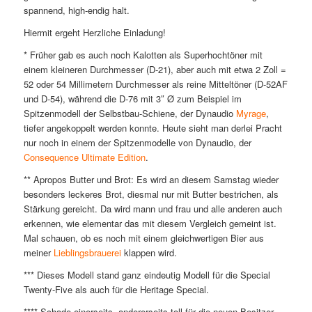
spannend, high-endig halt.
Hiermit ergeht Herzliche Einladung!
* Früher gab es auch noch Kalotten als Superhochtöner mit
einem kleineren Durchmesser (D-21), aber auch mit etwa 2 Zoll =
52 oder 54 Millimetern Durchmesser als reine Mitteltöner (D-52AF
und D-54), während die D-76 mit 3″ Ø zum Beispiel im
Spitzenmodell der Selbstbau-Schiene, der Dynaudio
Myrage
,
tiefer angekoppelt werden konnte. Heute sieht man derlei Pracht
nur noch in einem der Spitzenmodelle von Dynaudio, der
Consequence Ultimate Edition
.
** Apropos Butter und Brot: Es wird an diesem Samstag wieder
besonders leckeres Brot, diesmal nur mit Butter bestrichen, als
Stärkung gereicht. Da wird mann und frau und alle anderen auch
erkennen, wie elementar das mit diesem Vergleich gemeint ist.
Mal schauen, ob es noch mit einem gleichwertigen Bier aus
meiner
Lieblingsbrauerei
klappen wird.
*** Dieses Modell stand ganz eindeutig Modell für die Special
Twenty-Five als auch für die Heritage Special.
**** Schade einerseits, andererseits toll für die neuen Besitzer