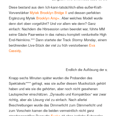
Diese bestand aus dem Ich-kann-tatsächlich-alles-außer-Kraft-
Vorverstärker
Mytek
Brooklyn Bridge II
und dessen perfekten
Ergänzung Mytek
Brooklyn Amp+
. Aber welches Modell wurde
denn dort oben vorgeführt? Und vor allem wie denn? Ganz
einfach: Nachdem die Hörsession unten beendet war, führte MM
seine Gäste Paar-weise in das nahezu komplett verdunkelte High
End-Heimkino.*** Dann startete der Track
Stormy Monday
, einem
berührenden Live-Stück der viel zu früh verstorbenen
Eva
Cassidy
.
Endlich die Auflösung der spanne
Knapp sechs Minuten später wurden die Probanden des
Spektakels**** gefragt, was sie außer diesem Musikstück gehört
haben und wie sie die gehörten, aber noch nicht gesehenen
Lautsprecher einschätzen. „Dynaudio und Kompaktbox“ war zwar
richtig, aber als Lösung viel zu einfach. Nach allerlei
Beschreibungen wurde das Dimmerlicht zum Dämmerlicht und
zum Vorschein kamen die beiden vermeintlich nicht ganz
standesgemäßen Dynaudio
Evoke
10 ohne jegliche Subwoofer-