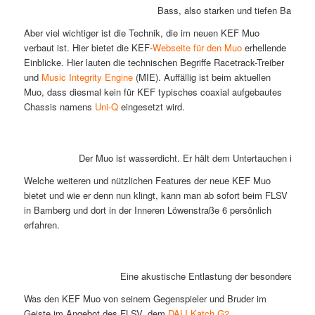
Bass, also starken und tiefen Bass b
Aber viel wichtiger ist die Technik, die im neuen KEF Muo
verbaut ist. Hier bietet die KEF-
Webseite für den Muo
erhellende
Einblicke. Hier lauten die technischen Begriffe Racetrack-Treiber
und
Music Integrity Engine
(MIE). Auffällig ist beim aktuellen
Muo, dass diesmal kein für KEF typisches coaxial aufgebautes
Chassis namens
Uni-Q
eingesetzt wird.
Der Muo ist wasserdicht. Er hält dem Untertauchen in Was
Welche weiteren und nützlichen Features der neue KEF Muo
bietet und wie er denn nun klingt, kann man ab sofort beim FLSV
in Bamberg und dort in der Inneren Löwenstraße 6 persönlich
erfahren.
Eine akustische Entlastung der besonderen Art 
Was den KEF Muo von seinem Gegenspieler und Bruder im
Geiste im Angebot des FLSV, dem
DALI Katch G2
,