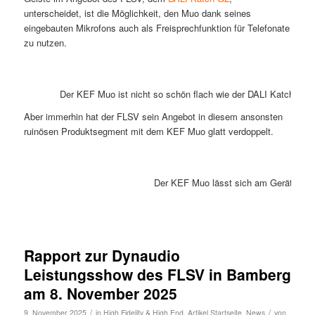
unterscheidet, ist die Möglichkeit, den Muo dank seines
eingebauten Mikrofons auch als Freisprechfunktion für Telefonate
zu nutzen.
Der KEF Muo ist nicht so schön flach wie der DALI Katch G2,
Aber immerhin hat der FLSV sein Angebot in diesem ansonsten
ruinösen Produktsegment mit dem KEF Muo glatt verdoppelt.
Der KEF Muo lässt sich am Gerät wie 
Rapport zur Dynaudio
Leistungsshow des FLSV in Bamberg
am 8. November 2025
/
/
9. November 2025
in
High Fidelity & High End
,
Artikel Startseite
,
News
von