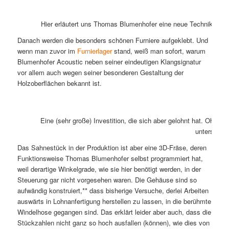
Hier erläutert uns Thomas Blumenhofer eine neue Technik bei d
Danach werden die besonders schönen Furniere aufgeklebt. Und
wenn man zuvor im
Furnierlager
stand, weiß man sofort, warum
Blumenhofer Acoustic neben seiner eindeutigen Klangsignatur
vor allem auch wegen seiner besonderen Gestaltung der
Holzoberflächen bekannt ist.
Eine (sehr große) Investition, die sich aber gelohnt hat. Ohne 
unterschied
Das Sahnestück in der Produktion ist aber eine 3D-Fräse, deren
Funktionsweise Thomas Blumenhofer selbst programmiert hat,
weil derartige Winkelgrade, wie sie hier benötigt werden, in der
Steuerung gar nicht vorgesehen waren. Die Gehäuse sind so
aufwändig konstruiert,** dass bisherige Versuche, derlei Arbeiten
auswärts in Lohnanfertigung herstellen zu lassen, in die berühmte
Windelhose gegangen sind. Das erklärt leider aber auch, dass die
Stückzahlen nicht ganz so hoch ausfallen (können), wie dies von