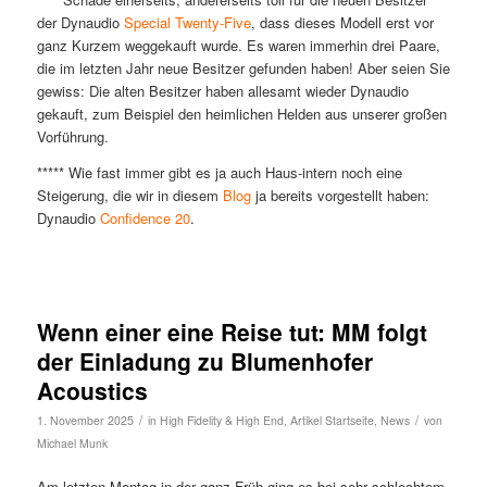
der Dynaudio
Special Twenty-Five
, dass dieses Modell erst vor
ganz Kurzem weggekauft wurde. Es waren immerhin drei Paare,
die im letzten Jahr neue Besitzer gefunden haben! Aber seien Sie
gewiss: Die alten Besitzer haben allesamt wieder Dynaudio
gekauft, zum Beispiel den heimlichen Helden aus unserer großen
Vorführung.
***** Wie fast immer gibt es ja auch Haus-intern noch eine
Steigerung, die wir in diesem
Blog
ja bereits vorgestellt haben:
Dynaudio
Confidence 20
.
Wenn einer eine Reise tut: MM folgt
der Einladung zu Blumenhofer
Acoustics
/
/
1. November 2025
in
High Fidelity & High End
,
Artikel Startseite
,
News
von
Michael Munk
Am letzten Montag in der ganz Früh ging es bei sehr schlechtem