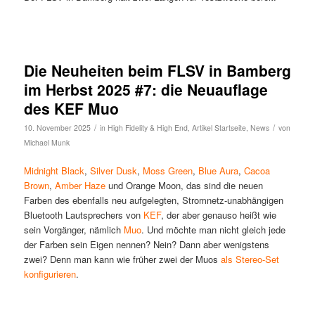
Die Neuheiten beim FLSV in Bamberg
im Herbst 2025 #7: die Neuauflage
des KEF Muo
/
/
10. November 2025
in
High Fidelity & High End
,
Artikel Startseite
,
News
von
Michael Munk
Midnight Black
,
Silver Dusk
,
Moss Green
,
Blue Aura
,
Cacoa
Brown
,
Amber Haze
und Orange Moon, das sind die neuen
Farben des ebenfalls neu aufgelegten, Stromnetz-unabhängigen
Bluetooth Lautsprechers von
KEF
, der aber genauso heißt wie
sein Vorgänger, nämlich
Muo
. Und möchte man nicht gleich jede
der Farben sein Eigen nennen? Nein? Dann aber wenigstens
zwei? Denn man kann wie früher zwei der Muos
als Stereo-Set
konfigurieren
.