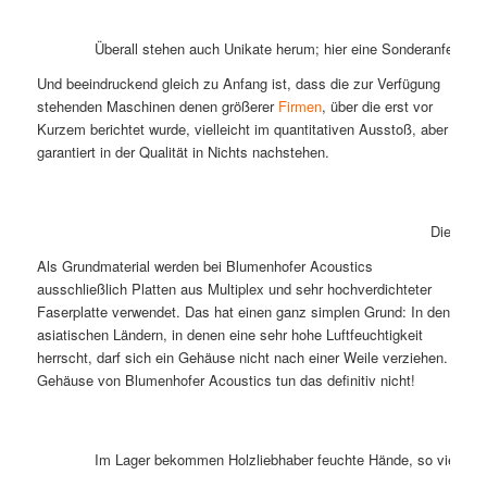
Überall stehen auch Unikate herum; hier eine Sonderanfertigu
Und beeindruckend gleich zu Anfang ist, dass die zur Verfügung
stehenden Maschinen denen größerer
Firmen
, über die erst vor
Kurzem berichtet wurde, vielleicht im quantitativen Ausstoß, aber
garantiert in der Qualität in Nichts nachstehen.
Dieser Te
Als Grundmaterial werden bei Blumenhofer Acoustics
ausschließlich Platten aus Multiplex und sehr hochverdichteter
Faserplatte verwendet. Das hat einen ganz simplen Grund: In den
asiatischen Ländern, in denen eine sehr hohe Luftfeuchtigkeit
herrscht, darf sich ein Gehäuse nicht nach einer Weile verziehen.
Gehäuse von Blumenhofer Acoustics tun das definitiv nicht!
Im Lager bekommen Holzliebhaber feuchte Hände, so viele vers