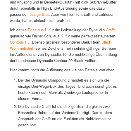
und knusprig und in Demeter-Qualität) mit dick Süßrahm-Butter
drauf, ebenfalls in High End-Ausführung sowie das dazu
passende
flüssige Brot
. Aber wer hier nicht satt und zufrieden
wurde, hat es einfach nicht proBiert.
Ich danke
Rosa aus L
. für die Leihstellung der Dynaudio
Crafft
genauso wie Rainer Sch. aus K. für seine perfekt restaurierten
Contour 1.3
. Ebenso gilt mein besonderer Dank Herrn
Ulrich
Wommelsdorf
, seines Zeichens mein sehrlangjähriger Betreuer
im Außendienst von Dynaudio, für die rechtzeitige Übermittlung
der brandneuen Dynaudio Contour 20 Black Edition.
Hier kommt noch die Auflösung des kleinen Rätsels von oben:
Bei der Dynaudio Compound 3 handelt es sich um die
einzige Drei-Wege-Box des Tages. Und auch sonst gibt es
heute kaum noch Mehr-als-Zweiwege-Lautsprecher in
diesem Format.
Die Dynaudio Crafft ist die einzige Box, die gleich zwei
Bassreflex-Rohre auf der Vorderseite trägt. Das ist dem
Anspruch der Crafft an die Funktion als Nahfeldmonitor
geschuldet.