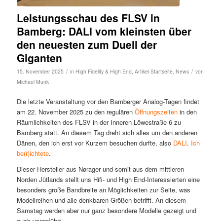
Leistungsschau des FLSV in
Bamberg: DALI vom kleinsten über
den neuesten zum Duell der
Giganten
/
/
15. November 2025
in
High Fidelity & High End
,
Artikel Startseite
,
News
von
Michael Munk
Die letzte Veranstaltung vor den Bamberger Analog-Tagen findet
am 22. November 2025 zu den regulären
Öffnungszeiten
in den
Räumlichkeiten des FLSV in der Inneren Löwestraße 6 zu
Bamberg statt. An diesem Tag dreht sich alles um den anderen
Dänen, den ich erst vor Kurzem besuchen durfte, also
DALI
.
Ich
be(r)ichtete
.
Dieser Hersteller aus Nørager und somit aus dem mittleren
Norden Jütlands stellt uns Hifi- und High End-Interessierten eine
besonders große Bandbreite an Möglichkeiten zur Seite, was
Modellreihen und alle denkbaren Größen betrifft. An diesem
Samstag werden aber nur ganz besondere Modelle gezeigt und
auch vorgeführt.