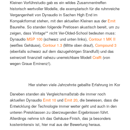
Kleinen Vorführstudio gab es ein wildes Zusammentreffen
historisch wertvoller Modelle, die exemplarisch für die ruhmreiche
Vergangenheit von Dynaudio in Sachen High End im
Kompaktformat stehen, mit den aktuellen Kleinen aus der
Emit
Baureihe. So standen folgende Pretiosen akustisch bereit, um zu
zeigen, dass Vintage** nicht Ver-Olded-School bedeuten muss:
Dynaudio
MSP 100
(schwarz und unten links),
Contour 1 MK II
(weißes Gehäuse),
Contour 1.3
(Mitte oben drauf),
Compound 3
(ebenfalls schwarz auf dem dazugehörigen Standfuß) und das
seinerzeit finanziell nahezu unerreichbare Modell
Crafft
(von
wegen Graue Eminenz!).
Hier stehen viele Jahrzehnte geballte Erfahrung im Kompakt
Daneben standen als Vergleichsmaßstab die immer noch
aktuellen Dynaudio
Emit 10
und
Emit 20
, die bewiesen, dass die
Entwicklung der Technologie immer weiter geht und auch in den
unteren Preisklassen zu überzeugenden Ergebnissen führt.
Allerdings nehme ich das Gehäuse-Finish, das ja besonders
kostenintensiv ist, hier mal aus der Bewertung heraus.