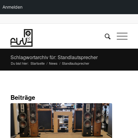
Anmelden
Schlagwortarchiv für: Standlautsprecher
Du bist hier:
Startseite
/
News
/
Standlautsprecher
Beiträge