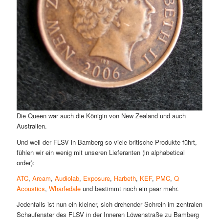
Die Queen war auch die Königin von New Zealand und auch
Australien.
Und weil der FLSV in Bamberg so viele britische Produkte führt,
fühlen wir ein wenig mit unseren Lieferanten (in alphabetical
order):
ATC
,
Arcam
,
Audiolab
,
Exposure
,
Harbeth
,
KEF
,
PMC
,
Q
Acoustics
,
Wharfedale
und bestimmt noch ein paar mehr.
Jedenfalls ist nun ein kleiner, sich drehender Schrein im zentralen
Schaufenster des FLSV in der Inneren Löwenstraße zu Bamberg