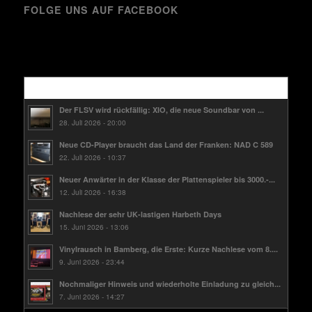
FOLGE UNS AUF FACEBOOK
Kürzlich
Der FLSV wird rückfällig: XIO, die neue Soundbar von ...
28. Juli 2026 - 20:00
Neue CD-Player braucht das Land der Franken: NAD C 589
22. Juli 2026 - 10:37
Neuer Anwärter in der Klasse der Plattenspieler bis 3000.-...
12. Juli 2026 - 16:38
Nachlese der sehr UK-lastigen Harbeth Days
15. Juni 2026 - 13:06
Vinylrausch in Bamberg, die Erste: Kurze Nachlese vom 8....
9. Juni 2026 - 23:44
Nochmaliger Hinweis und wiederholte Einladung zu gleich...
7. Juni 2026 - 14:27