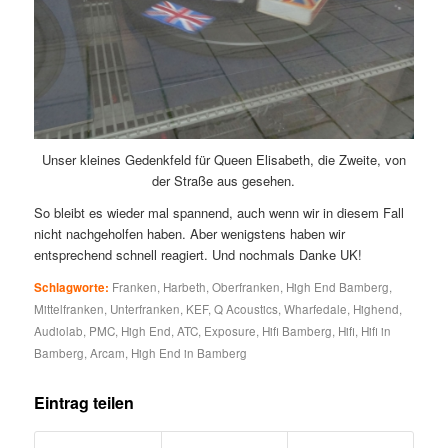
Unser kleines Gedenkfeld für Queen Elisabeth, die Zweite, von
der Straße aus gesehen.
So bleibt es wieder mal spannend, auch wenn wir in diesem Fall
nicht nachgeholfen haben. Aber wenigstens haben wir
entsprechend schnell reagiert. Und nochmals Danke UK!
Schlagworte:
Franken
,
Harbeth
,
Oberfranken
,
High End Bamberg
,
Mittelfranken
,
Unterfranken
,
KEF
,
Q Acoustics
,
Wharfedale
,
Highend
,
Audiolab
,
PMC
,
High End
,
ATC
,
Exposure
,
Hifi Bamberg
,
Hifi
,
Hifi in
Bamberg
,
Arcam
,
High End in Bamberg
Eintrag teilen