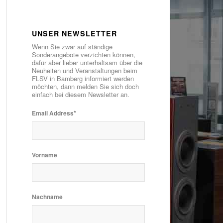
UNSER NEWSLETTER
Wenn Sie zwar auf ständige
Sonderangebote verzichten können,
dafür aber lieber unterhaltsam über die
Neuheiten und Veranstaltungen beim
FLSV in Bamberg informiert werden
möchten, dann melden Sie sich doch
einfach bei diesem Newsletter an.
*
Email Address
Vorname
Nachname