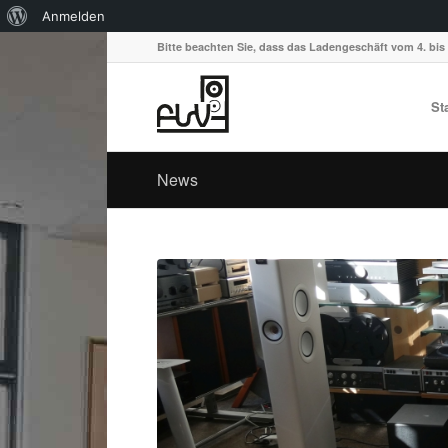
Über
Anmelden
WordPress
Bitte beachten Sie, dass das Ladengeschäft vom 4. bis 
St
News