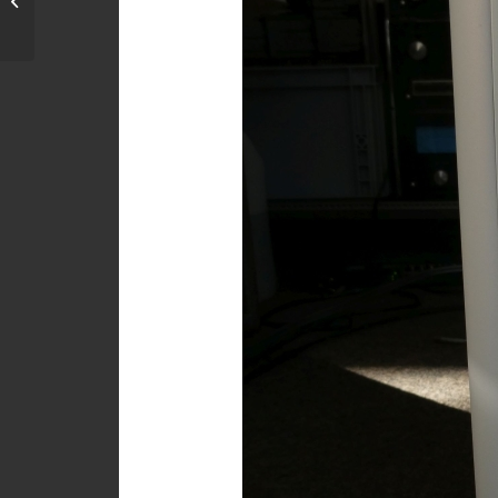
unser Hit #2: KEF LSX
II