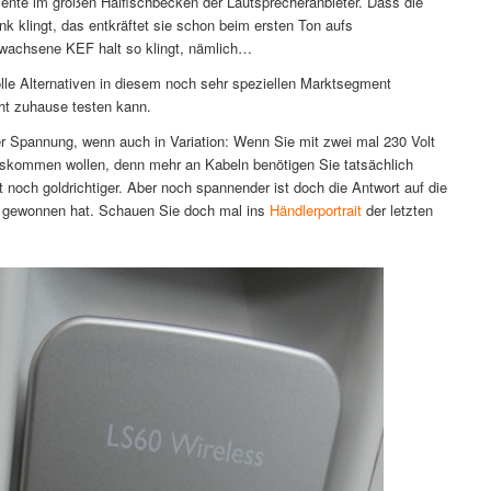
zente im großen Haifischbecken der Lautsprecheranbieter. Dass die
 klingt, das entkräftet sie schon beim ersten Ton aufs
rwachsene KEF halt so klingt, nämlich…
lle Alternativen in diesem noch sehr speziellen Marktsegment
cht zuhause testen kann.
r Spannung, wenn auch in Variation: Wenn Sie mit zwei mal 230 Volt
auskommen wollen, denn mehr an Kabeln benötigen Sie tatsächlich
t noch goldrichtiger. Aber noch spannender ist doch die Antwort auf die
e gewonnen hat. Schauen Sie doch mal ins
Händlerportrait
der letzten