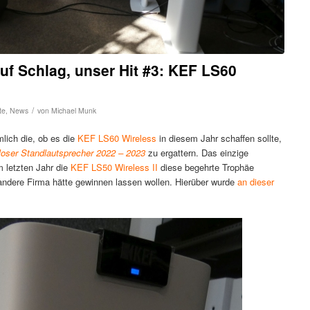
auf Schlag, unser Hit #3: KEF LS60
/
te
,
News
von
Michael Munk
lich die, ob es die
KEF LS60 Wireless
in diesem Jahr schaffen sollte,
loser Standlautsprecher 2022 – 2023
zu ergattern. Das einzige
 letzten Jahr die
KEF LS50 Wireless II
diese begehrte Trophäe
andere Firma hätte gewinnen lassen wollen. Hierüber wurde
an dieser