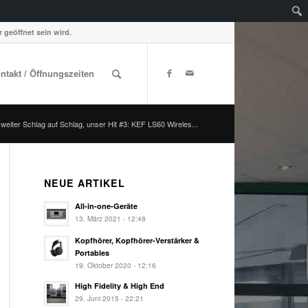
 geöffnet sein wird.
ontakt / Öffnungszeiten
 weiter Schlag auf Schlag, unser Hit #3: KEF LS60 Wireles...
NEUE ARTIKEL
All-in-one-Geräte
13. März 2021 - 12:48
Kopfhörer, Kopfhörer-Verstärker &
Portables
19. Oktober 2020 - 12:16
High Fidelity & High End
29. Juni 2015 - 22:21