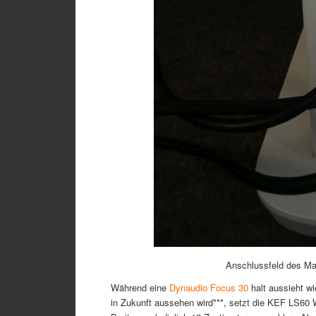
Anschlussfeld des Mas
Während eine
Dynaudio Focus 30
halt aussieht w
in Zukunft aussehen wird***, setzt die KEF LS60 W