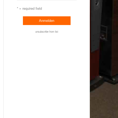
* = required field
unsubscribe from list