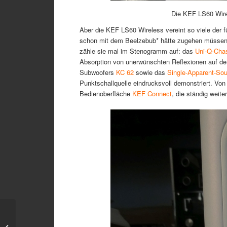
Die KEF LS60 Wirel
Aber die KEF LS60 Wireless vereint so viele der 
schon mit dem Beelzebub* hätte zugehen müssen, we
zähle sie mal im Stenogramm auf: das
Uni-Q-Cha
Absorption von unerwünschten Reflexionen auf d
Subwoofers
KC 62
sowie das
Single-Apparent-So
Punktschallquelle eindrucksvoll demonstriert. V
Bedienoberfläche
KEF Connect
, die ständig weite
Jetzt geht es weiter
Schlag auf Schlag,