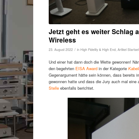
Jetzt geht es weiter Schlag 
Wireless
/
23. August 2022
in
High Fidelity & High End
,
Artikel Startsei
Und einer hat dann doch die Wette gewonnen! Näm
den begehrten
EISA Award
in der Kategorie
Kabel
Gegenargument hätte sein können, dass bereits im
gewonnen hatte und dass die Jury auch mal eine 
Stelle
ebenfalls berichtet.