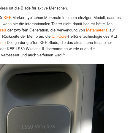
ess ist die Blade für aktive Menschen.
für
KEF
Marken-typischen Merkmale in einem einzigen Modell, dass es
nn sie die internationalen Tester nicht damit becirct hätte. Ich
ssis
der zwölften Generation, die Verwendung von
Metamaterial
zur
er Rückseite der Membran, die
Uni-Core
-Tieftönertechnologie des KEF
urce
-Design der großen KEF Blade, die das akustische Ideal einer
on der KEF LS50 Wireless II übernommen wurde auch die
r verbessert und auch verfeinert wird.**