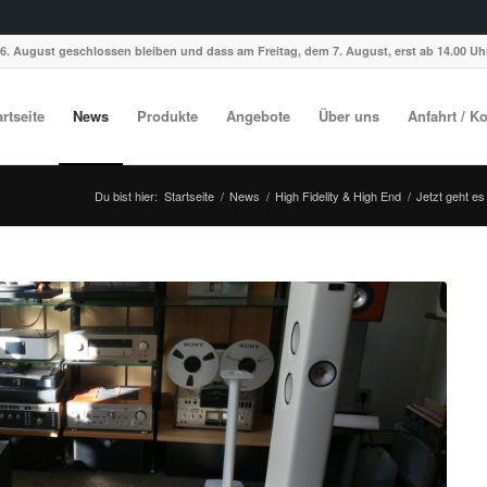
6. August geschlossen bleiben und dass am Freitag, dem 7. August, erst ab 14.00 Uhr
artseite
News
Produkte
Angebote
Über uns
Anfahrt / K
Du bist hier:
Startseite
/
News
/
High Fidelity & High End
/
Jetzt geht es