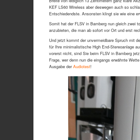
Breite von lediglich 13 Zentimetern ganz klare Ak
KEF LS60 Wireless aber deswegen auch so schlank
Entschiedendste. Ansonsten klingt sie wie eine e
Somit hat der FLSV in Bamberg nun gleich zwei to
anzubieten, die man ab sofort vor Ort und erst re
Und jetzt kommt der unvermeidbare Spruch mit de
für Ihre minimalistische High End-Stereoanlage 
vorerst nicht, sind Sie beim FLSV in Bamberg jetz
Frage, wer denn nun die eingangs erwähnte Wett
Ausgabe der
Audiotest
!