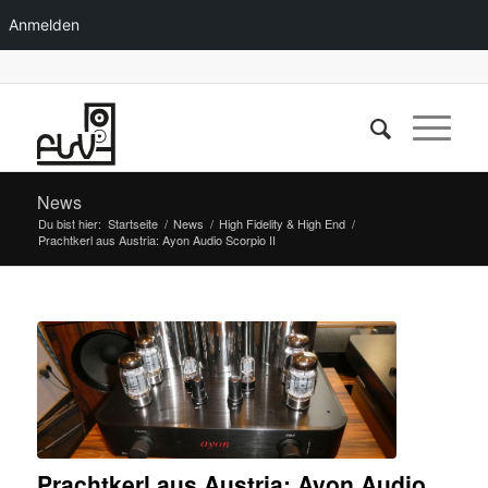
Anmelden
News
Du bist hier:
Startseite
/
News
/
High Fidelity & High End
/
Prachtkerl aus Austria: Ayon Audio Scorpio II
Prachtkerl aus Austria: Ayon Audio