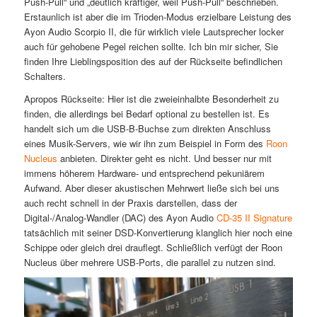
Push-Pull“ und „deutlich kräftiger, weil Push-Pull“ beschrieben.
Erstaunlich ist aber die im Trioden-Modus erzielbare Leistung des
Ayon Audio Scorpio II, die für wirklich viele Lautsprecher locker
auch für gehobene Pegel reichen sollte. Ich bin mir sicher, Sie
finden Ihre Lieblingsposition des auf der Rückseite befindlichen
Schalters.
Apropos Rückseite: Hier ist die zweieinhalbte Besonderheit zu
finden, die allerdings bei Bedarf optional zu bestellen ist. Es
handelt sich um die USB-B-Buchse zum direkten Anschluss
eines Musik-Servers, wie wir ihn zum Beispiel in Form des
Roon
Nucleus
anbieten. Direkter geht es nicht. Und besser nur mit
immens höherem Hardware- und entsprechend pekuniärem
Aufwand. Aber dieser akustischen Mehrwert ließe sich bei uns
auch recht schnell in der Praxis darstellen, dass der
Digital-/Analog-Wandler (DAC) des Ayon Audio
CD-35 II Signature
tatsächlich mit seiner DSD-Konvertierung klanglich hier noch eine
Schippe oder gleich drei drauflegt. Schließlich verfügt der Roon
Nucleus über mehrere USB-Ports, die parallel zu nutzen sind.