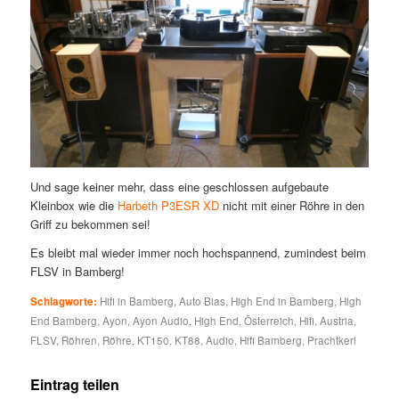
Und sage keiner mehr, dass eine geschlossen aufgebaute
Kleinbox wie die
Harbeth P3ESR XD
nicht mit einer Röhre in den
Griff zu bekommen sei!
Es bleibt mal wieder immer noch hochspannend, zumindest beim
FLSV in Bamberg!
Schlagworte:
Hifi in Bamberg
,
Auto Bias
,
High End in Bamberg
,
High
End Bamberg
,
Ayon
,
Ayon Audio
,
High End
,
Österreich
,
Hifi
,
Austria
,
FLSV
,
Röhren
,
Röhre
,
KT150
,
KT88
,
Audio
,
Hifi Bamberg
,
Prachtkerl
Eintrag teilen