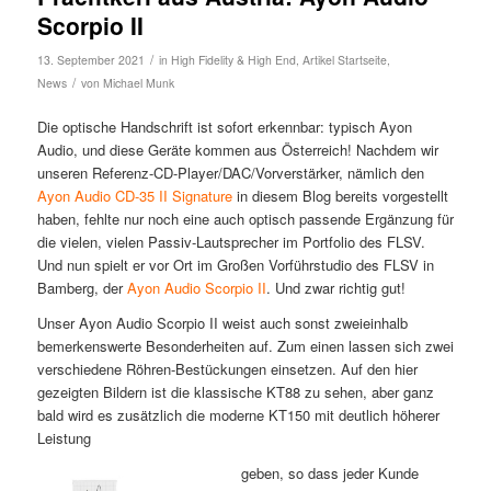
Scorpio II
/
13. September 2021
in
High Fidelity & High End
,
Artikel Startseite
,
/
News
von
Michael Munk
Die optische Handschrift ist sofort erkennbar: typisch Ayon
Audio, und diese Geräte kommen aus Österreich! Nachdem wir
unseren Referenz-CD-Player/DAC/Vorverstärker, nämlich den
Ayon Audio CD-35 II Signature
in diesem Blog bereits vorgestellt
haben, fehlte nur noch eine auch optisch passende Ergänzung für
die vielen, vielen Passiv-Lautsprecher im Portfolio des FLSV.
Und nun spielt er vor Ort im Großen Vorführstudio des FLSV in
Bamberg, der
Ayon Audio Scorpio II
. Und zwar richtig gut!
Unser Ayon Audio Scorpio II weist auch sonst zweieinhalb
bemerkenswerte Besonderheiten auf. Zum einen lassen sich zwei
verschiedene Röhren-Bestückungen einsetzen. Auf den hier
gezeigten Bildern ist die klassische KT88 zu sehen, aber ganz
bald wird es zusätzlich die moderne KT150 mit deutlich höherer
Leistung
geben, so dass jeder Kunde