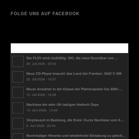
FOLGE UNS AUF FACEBOOK
Kürzlich
Der FLSV wird rückfällig: XIO, die neue Soundbar von ...
28. Juli 2026 - 20:00
Neue CD-Player braucht das Land der Franken: NAD C 589
22. Juli 2026 - 10:37
Neuer Anwärter in der Klasse der Plattenspieler bis 3000.-...
12. Juli 2026 - 16:38
Nachlese der sehr UK-lastigen Harbeth Days
15. Juni 2026 - 13:06
Vinylrausch in Bamberg, die Erste: Kurze Nachlese vom 8....
9. Juni 2026 - 23:44
Nochmaliger Hinweis und wiederholte Einladung zu gleich...