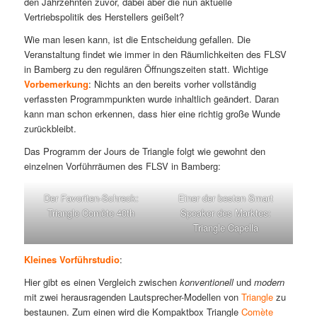
den Jahrzehnten zuvor, dabei aber die nun aktuelle
Vertriebspolitik des Herstellers geißelt?
Wie man lesen kann, ist die Entscheidung gefallen. Die
Veranstaltung findet wie immer in den Räumlichkeiten des FLSV
in Bamberg zu den regulären Öffnungszeiten statt. Wichtige
Vorbemerkung
: Nichts an den bereits vorher vollständig
verfassten Programmpunkten wurde inhaltlich geändert. Daran
kann man schon erkennen, dass hier eine richtig große Wunde
zurückbleibt.
Das Programm der Jours de Triangle folgt wie gewohnt den
einzelnen Vorführräumen des FLSV in Bamberg:
Der Favoriten-Schreck:
Einer der besten Smart
Triangle Comète 40th
Speaker des Marktes:
Triangle Capella
Kleines Vorführstudio
:
Hier gibt es einen Vergleich zwischen
konventionell
und
modern
mit zwei herausragenden Lautsprecher-Modellen von
Triangle
zu
bestaunen. Zum einen wird die Kompaktbox Triangle
Comète