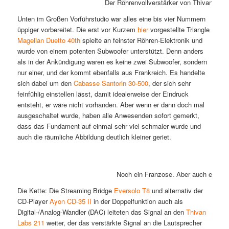
Der Röhrenvollverstärker von Thivan und
Unten im Großen Vorführstudio war alles eine bis vier Nummern
üppiger vorbereitet. Die erst vor Kurzem
hier
vorgestellte Triangle
Magellan Duetto 40th
spielte an feinster Röhren-Elektronik und
wurde von einem potenten Subwoofer unterstützt. Denn anders
als in der Ankündigung waren es keine zwei Subwoofer, sondern
nur einer, und der kommt ebenfalls aus Frankreich. Es handelte
sich dabei um den
Cabasse Santorin 30-500
, der sich sehr
feinfühlig einstellen lässt, damit idealerweise der Eindruck
entsteht, er wäre nicht vorhanden. Aber wenn er dann doch mal
ausgeschaltet wurde, haben alle Anwesenden sofort gemerkt,
dass das Fundament auf einmal sehr viel schmaler wurde und
auch die räumliche Abbildung deutlich kleiner geriet.
Noch ein Franzose. Aber auch ein Öst
Die Kette: Die Streaming Bridge
Eversolo T8
und alternativ der
CD-Player
Ayon CD-35 II
in der Doppelfunktion auch als
Digital-/Analog-Wandler (DAC) leiteten das Signal an den
Thivan
Labs 211
weiter, der das verstärkte Signal an die Lautsprecher