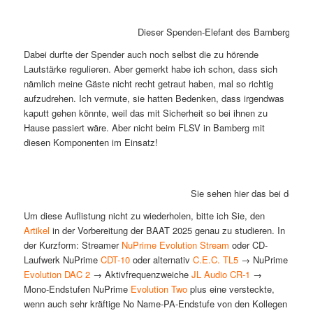
Dieser Spenden-Elefant des Bamberger Ki
Dabei durfte der Spender auch noch selbst die zu hörende
Lautstärke regulieren. Aber gemerkt habe ich schon, dass sich
nämlich meine Gäste nicht recht getraut haben, mal so richtig
aufzudrehen. Ich vermute, sie hatten Bedenken, dass irgendwas
kaputt gehen könnte, weil das mit Sicherheit so bei ihnen zu
Hause passiert wäre. Aber nicht beim FLSV in Bamberg mit
diesen Komponenten im Einsatz!
Sie sehen hier das bei den B
Um diese Auflistung nicht zu wiederholen, bitte ich Sie, den
Artikel
in der Vorbereitung der BAAT 2025 genau zu studieren. In
der Kurzform: Streamer
NuPrime Evolution Stream
oder CD-
Laufwerk NuPrime
CDT-10
oder alternativ
C.E.C. TL5
→ NuPrime
Evolution DAC 2
→ Aktivfrequenzweiche
JL Audio CR-1
→
Mono-Endstufen NuPrime
Evolution Two
plus eine versteckte,
wenn auch sehr kräftige No Name-PA-Endstufe von den Kollegen