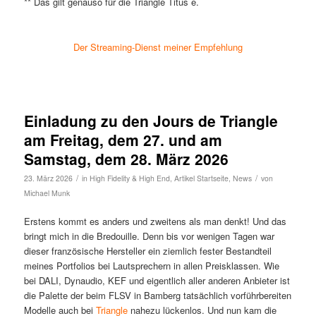
** Das gilt genauso für die Triangle Titus e.
Der Streaming-Dienst meiner Empfehlung
Einladung zu den Jours de Triangle
am Freitag, dem 27. und am
Samstag, dem 28. März 2026
/
/
23. März 2026
in
High Fidelity & High End
,
Artikel Startseite
,
News
von
Michael Munk
Erstens kommt es anders und zweitens als man denkt! Und das
bringt mich in die Bredouille. Denn bis vor wenigen Tagen war
dieser französische Hersteller ein ziemlich fester Bestandteil
meines Portfolios bei Lautsprechern in allen Preisklassen. Wie
bei DALI, Dynaudio, KEF und eigentlich aller anderen Anbieter ist
die Palette der beim FLSV in Bamberg tatsächlich vorführbereiten
Modelle auch bei
Triangle
nahezu lückenlos. Und nun kam die