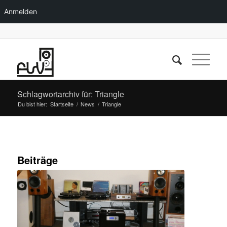
Anmelden
Schlagwortarchiv für: Triangle
Du bist hier:
Startseite
/
News
/
Triangle
Beiträge