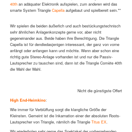
40th
an adäquater Elektronik aufspielen, zum anderen wird das
smarte System Triangle
Capella
aufgebaut und spielbereit sein.**
Wir spielen die beiden äußerlich und auch bestückungstechnisch
sehr ähnlichen Anlagenkonzepte gerne vor, aber nicht
gegeneinander aus. Beide haben ihre Berechtigung. Die Triangle
Capella ist für dendiedasjenigen interessant, der ganz von vorne
anfängt oder anfangen kann und möchte. Wenn aber schon eine
richtig gute Stereo-Anlage vorhanden ist und nur die Passiv-
Lautsprecher zu tauschen sind, dann ist die Triangle Comète 40th
die Wahl der Wahl.
Nicht die günstigste Offerte von
High End-Heimkino
:
Wie immer für Verblüffung sorgt die klangliche Größe der
Kleinsten. Gemeint ist die Inkarnation einer der absoluten Roots-
Lautsprecher von Triangle, nämlich die Triangle
Titus EX
.
Wir wiederholen sehr gerne das Spektakel der vorhergehenden