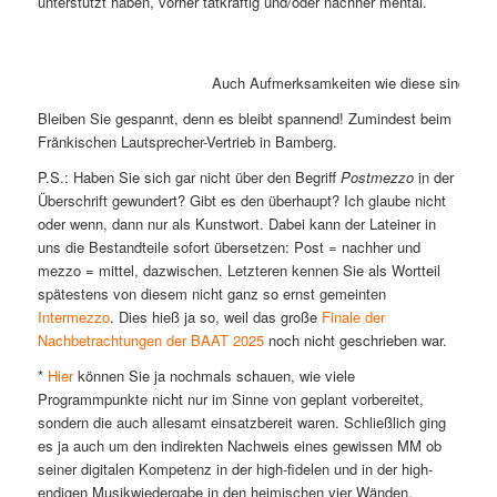
unterstützt haben, vorher tatkräftig und/oder nachher mental.
Auch Aufmerksamkeiten wie diese sind immer
Bleiben Sie gespannt, denn es bleibt spannend! Zumindest beim
Fränkischen Lautsprecher-Vertrieb in Bamberg.
P.S.: Haben Sie sich gar nicht über den Begriff
Postmezzo
in der
Überschrift gewundert? Gibt es den überhaupt? Ich glaube nicht
oder wenn, dann nur als Kunstwort. Dabei kann der Lateiner in
uns die Bestandteile sofort übersetzen: Post = nachher und
mezzo = mittel, dazwischen. Letzteren kennen Sie als Wortteil
spätestens von diesem nicht ganz so ernst gemeinten
Intermezzo
. Dies hieß ja so, weil das große
Finale der
Nachbetrachtungen der BAAT 2025
noch nicht geschrieben war.
*
Hier
können Sie ja nochmals schauen, wie viele
Programmpunkte nicht nur im Sinne von geplant vorbereitet,
sondern die auch allesamt einsatzbereit waren. Schließlich ging
es ja auch um den indirekten Nachweis eines gewissen MM ob
seiner digitalen Kompetenz in der high-fidelen und in der high-
endigen Musikwiedergabe in den heimischen vier Wänden.