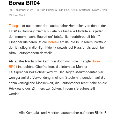
Borea BR04
/
/
29. Dezember 2025
in
High Fidelity & High End
,
Artikel Startseite
,
News
von
Michael Munk
Triangle
ist auch einer der Lautsprecher-Hersteller, von denen der
FLSV in Bamberg ziemlich viele bis fast alle Modelle aus jeder
der immerhin acht Baureihen* tatsächlich vorführbereit hält.**
Einer der kleineren ist die
Borea
-Familie, die in unserem Portfolio
den Einstieg in die High Fidelity sowohl bei Passiv- als auch bei
Aktiv-Lautsprechern darstellt.
Als später Nachzügler kam nun doch noch die Triangle
Borea
BR04
ins schöne Oberfranken, die intern als Monitor-
Lautsprecher bezeichnet wird.*** Der Begriff
Monitor
deutet hier
weniger auf die Verwendung in einem Studio hin, sondern auf die
sozialverträgliche Möglichkeit, die Lautsprecher recht nahe an die
Rückwand des Zimmers zu rücken, in dem sie aufgestellt
werden.
Alle Kompakt- und Monitor-Lautsprecher auf einen Blick: Bore