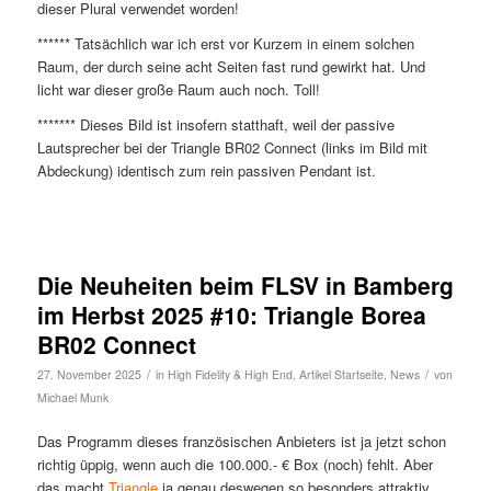
dieser Plural verwendet worden!
****** Tatsächlich war ich erst vor Kurzem in einem solchen
Raum, der durch seine acht Seiten fast rund gewirkt hat. Und
licht war dieser große Raum auch noch. Toll!
******* Dieses Bild ist insofern statthaft, weil der passive
Lautsprecher bei der Triangle BR02 Connect (links im Bild mit
Abdeckung) identisch zum rein passiven Pendant ist.
Die Neuheiten beim FLSV in Bamberg
im Herbst 2025 #10: Triangle Borea
BR02 Connect
/
/
27. November 2025
in
High Fidelity & High End
,
Artikel Startseite
,
News
von
Michael Munk
Das Programm dieses französischen Anbieters ist ja jetzt schon
richtig üppig, wenn auch die 100.000.- € Box (noch) fehlt. Aber
das macht
Triangle
ja genau deswegen so besonders attraktiv,