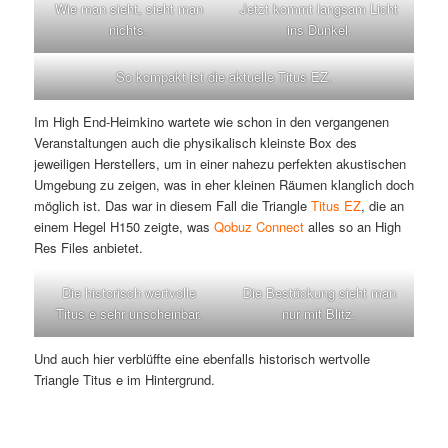
Wie man sieht, sieht man
Jetzt kommt langsam Licht
nichts.
ins Dunkel.
So kompakt ist die aktuelle Titus EZ.
Im High End-Heimkino wartete wie schon in den vergangenen
Veranstaltungen auch die physikalisch kleinste Box des
jeweiligen Herstellers, um in einer nahezu perfekten akustischen
Umgebung zu zeigen, was in eher kleinen Räumen klanglich doch
möglich ist. Das war in diesem Fall die Triangle
Titus EZ
, die an
einem Hegel H150 zeigte, was
Qobuz Connect
alles so an High
Res Files anbietet.
Die historisch wertvolle
Die Bestückung sieht man
Titus e sehr unscheinbar.
nur mit Blitz.
Und auch hier verblüffte eine ebenfalls historisch wertvolle
Triangle Titus e im Hintergrund.