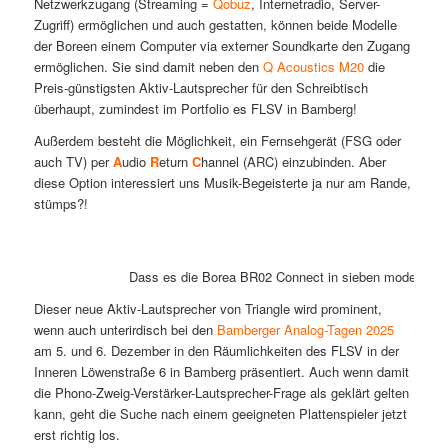
Netzwerkzugang (Streaming =
Qobuz
, Internetradio, Server-
Zugriff) ermöglichen und auch gestatten, können beide Modelle
der Boreen einem Computer via externer Soundkarte den Zugang
ermöglichen. Sie sind damit neben den
Q Acoustics M20
die
Preis-günstigsten Aktiv-Lautsprecher für den Schreibtisch
überhaupt, zumindest im Portfolio es FLSV in Bamberg!
Außerdem besteht die Möglichkeit, ein Fernsehgerät (FSG oder
auch TV) per
A
udio
R
eturn
C
hannel (ARC) einzubinden. Aber
diese Option interessiert uns Musik-Begeisterte ja nur am Rande,
stümps?!
Dass es die Borea BR02 Connect in sieben modernen A
Dieser neue Aktiv-Lautsprecher von Triangle wird prominent,
wenn auch unterirdisch bei den
Bamberger Analog-Tagen 2025
am 5. und 6. Dezember in den Räumlichkeiten des FLSV in der
Inneren Löwenstraße 6 in Bamberg präsentiert. Auch wenn damit
die Phono-Zweig-Verstärker-Lautsprecher-Frage als geklärt gelten
kann, geht die Suche nach einem geeigneten Plattenspieler jetzt
erst richtig los.