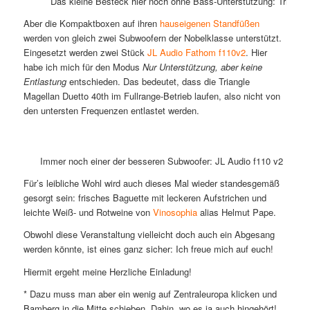
Das kleine Besteck hier noch ohne Bass-Unterstützung: Triangle
Aber die Kompaktboxen auf ihren
hauseigenen Standfüßen
werden von gleich zwei Subwoofern der Nobelklasse unterstützt.
Eingesetzt werden zwei Stück
JL Audio Fathom f110v2
. Hier
habe ich mich für den Modus
Nur Unterstützung, aber keine
Entlastung
entschieden. Das bedeutet, dass die Triangle
Magellan Duetto 40th im Fullrange-Betrieb laufen, also nicht von
den untersten Frequenzen entlastet werden.
Immer noch einer der besseren Subwoofer: JL Audio f110 v2
Für’s leibliche Wohl wird auch dieses Mal wieder standesgemäß
gesorgt sein: frisches Baguette mit leckeren Aufstrichen und
leichte Weiß- und Rotweine von
Vinosophia
alias Helmut Pape.
Obwohl diese Veranstaltung vielleicht doch auch ein Abgesang
werden könnte, ist eines ganz sicher: Ich freue mich auf euch!
Hiermit ergeht meine Herzliche Einladung!
* Dazu muss man aber ein wenig auf Zentraleuropa klicken und
Bamberg in die Mitte schieben. Dahin, wo es ja auch hingehört!