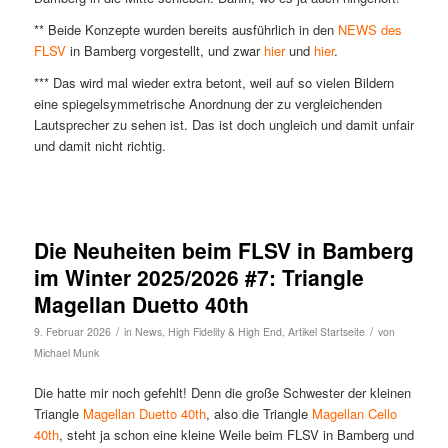
** Beide Konzepte wurden bereits ausführlich in den
NEWS des
FLSV
in Bamberg vorgestellt, und zwar
hier
und
hier
.
*** Das wird mal wieder extra betont, weil auf so vielen Bildern
eine spiegelsymmetrische Anordnung der zu vergleichenden
Lautsprecher zu sehen ist. Das ist doch ungleich und damit unfair
und damit nicht richtig.
Die Neuheiten beim FLSV in Bamberg
im Winter 2025/2026 #7: Triangle
Magellan Duetto 40th
/
/
9. Februar 2026
in
News
,
High Fidelity & High End
,
Artikel Startseite
von
Michael Munk
Die hatte mir noch gefehlt! Denn die große Schwester der kleinen
Triangle
Magellan Duetto 40th
, also die Triangle
Magellan Cello
40th
, steht ja schon eine kleine Weile beim FLSV in Bamberg und