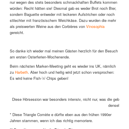
nur wegen des stets besonders schmackhaften Buffets kommen
würden: Recht hätten sie! Diesmal gab es weder Brot noch Bier,
sondern Baguette entweder mit leckeren Aufstrichen oder noch
stilechter mit französischem Weichkäse. Dazu wurden die mehr
als preiswerten Weine aus den Corbières von
Vinosophia
gereicht.
So danke ich wieder mal meinen Gästen herzlich für den Besuch
am ersten Osterferien-Wochenende.
Beim nächsten Marken-Meeting geht es wieder ins UK, nämlich
zu
Harbeth
. Aber hoch und heilig wird jetzt schon versprochen:
Es wird keine Fish-’n’-Chips geben!
Diese Hörsession war besonders intensiv, nicht nur, was die gebotene
denselben M
* Diese Triangle Comète e dürfte eben aus den frühen 1990er
Jahren stammen, wenn ich das richtig memoriere.