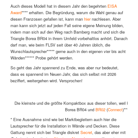
Auch dieses Modell hat in diesem Jahr den begehrten
EISA
Award
**** erhalten. Die Begründung, warum die Wahl genau auf
diesen Franzosen gefallen ist, kann man
hier
nachlesen. Aber
man kann sich jetzt auf jeden Fall seine eigene Meinung bilden,
indem man sich auf den Weg nach Bamberg macht und sich die
Triangle Borea BR04 in ihrem Umfeld vorbehaltlos anhört. Danach
darf man, wie beim FLSV seit über 40 Jahren üblich, die
Wunschlautsprecher***** gerne auch in den eigenen vier bis acht
Wänden****** Probe gehört werden.
So geht das Jahr spannend zu Ende, was aber nur bedeutet,
dass es spannend im Neuen Jahr, das sich selbst mit 2026
beziffert, weitergehen wird. Versprochen!
Die kleinste und die größte Kompaktbox aus dieser tollen, weil beson
Borea BR04 und
BR02
(
Connect
)*******
* Eine Ausnahme sind wie bei Marktbegleitern auch hier die
Lautsprecher für die Installation in Wände und Decken. Diese
Gattung nennt sich bei Triangle diskret
Secret
, das aber eher mit