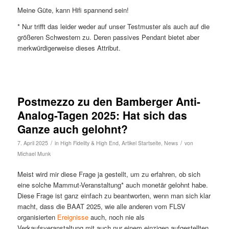
Meine Güte, kann Hifi spannend sein!
* Nur trifft das leider weder auf unser Testmuster als auch auf die
größeren Schwestern zu. Deren passives Pendant bietet aber
merkwürdigerweise dieses Attribut.
Postmezzo zu den Bamberger Anti-
Analog-Tagen 2025: Hat sich das
Ganze auch gelohnt?
/
/
7. April 2025
in
High Fidelity & High End
,
Artikel Startseite
,
News
von
Michael Munk
Meist wird mir diese Frage ja gestellt, um zu erfahren, ob sich
eine solche Mammut-Veranstaltung* auch monetär gelohnt habe.
Diese Frage ist ganz einfach zu beantworten, wenn man sich klar
macht, dass die BAAT 2025, wie alle anderen vom FLSV
organisierten
Ereignisse
auch, noch nie als
Verkaufsveranstaltung mit auch nur einem einzigen aufgestellten