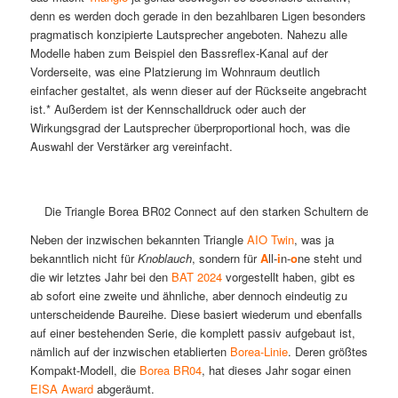
denn es werden doch gerade in den bezahlbaren Ligen besonders
pragmatisch konzipierte Lautsprecher angeboten. Nahezu alle
Modelle haben zum Beispiel den Bassreflex-Kanal auf der
Vorderseite, was eine Platzierung im Wohnraum deutlich
einfacher gestaltet, als wenn dieser auf der Rückseite angebracht
ist.* Außerdem ist der Kennschalldruck oder auch der
Wirkungsgrad der Lautsprecher überproportional hoch, was die
Auswahl der Verstärker arg vereinfacht.
Die Triangle Borea BR02 Connect auf den starken Schultern der gr
Neben der inzwischen bekannten Triangle
AIO Twin
, was ja
bekanntlich nicht für
Knoblauch
, sondern für
A
ll-
i
n-
o
ne steht und
die wir letztes Jahr bei den
BAT 2024
vorgestellt haben, gibt es
ab sofort eine zweite und ähnliche, aber dennoch eindeutig zu
unterscheidende Baureihe. Diese basiert wiederum und ebenfalls
auf einer bestehenden Serie, die komplett passiv aufgebaut ist,
nämlich auf der inzwischen etablierten
Borea-Linie
. Deren größtes
Kompakt-Modell, die
Borea BR04
, hat dieses Jahr sogar einen
EISA Award
abgeräumt.