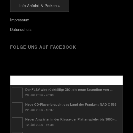
Info Anfahrt & Parken »
Impressum
Datenschutz
FOLGE UNS AUF FACEBOOK
Kürzlich
Der FLSV wird rückfällig: XIO, die neue Soundbar von ...
28. Juli 2026 - 20:00
Neue CD-Player braucht das Land der Franken: NAD C 589
22. Juli 2026 - 10:37
Neuer Anwärter in der Klasse der Plattenspieler bis 3000.-...
12. Juli 2026 - 16:38