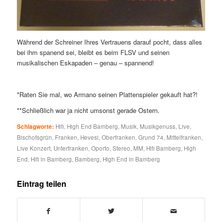
Während der Schreiner Ihres Vertrauens darauf pocht, dass alles
bei ihm spanend sei, bleibt es beim FLSV und seinen
musikalischen Eskapaden – genau – spannend!
*Raten Sie mal, wo Armano seinen Plattenspieler gekauft hat?!
**Schließlich war ja nicht umsonst gerade Ostern.
Schlagworte:
Hifi
,
High End Bamberg
,
Musik
,
Musikgenuss
,
Live
,
Bischofsgrün
,
Franken
,
Hevesi
,
Oberfranken
,
Grund 74
,
Mittelfranken
,
Live Konzert
,
Unterfranken
,
Oporto
,
Stereo
,
MM
,
Hifi Bamberg
,
High
End
,
Hifi in Bamberg
,
Bamberg
,
High End in Bamberg
Eintrag teilen