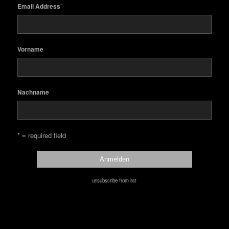
*
Email Address
Vorname
Nachname
* = required field
unsubscribe from list