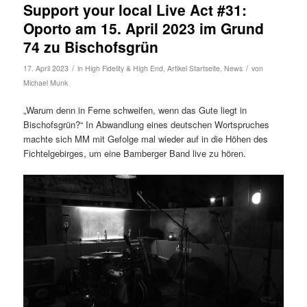
Support your local Live Act #31:
Oporto am 15. April 2023 im Grund
74 zu Bischofsgrün
/
/
17. April 2023
in
High Fidelity & High End
,
Artikel Startseite
,
News
von
Michael Munk
„Warum denn in Ferne schweifen, wenn das Gute liegt in
Bischofsgrün?“ In Abwandlung eines deutschen Wortspruches
machte sich MM mit Gefolge mal wieder auf in die Höhen des
Fichtelgebirges, um eine Bamberger Band live zu hören.