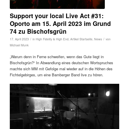
Support your local Live Act #31:
Oporto am 15. April 2023 im Grund
74 zu Bischofsgrün
/
/
17. April 2023
in
High Fidelity & High End
,
Artikel Startseite
,
News
von
Michael Munk
„Warum denn in Ferne schweifen, wenn das Gute liegt in
Bischofsgrün?“ In Abwandlung eines deutschen Wortspruches
machte sich MM mit Gefolge mal wieder auf in die Höhen des
Fichtelgebirges, um eine Bamberger Band live zu hören.