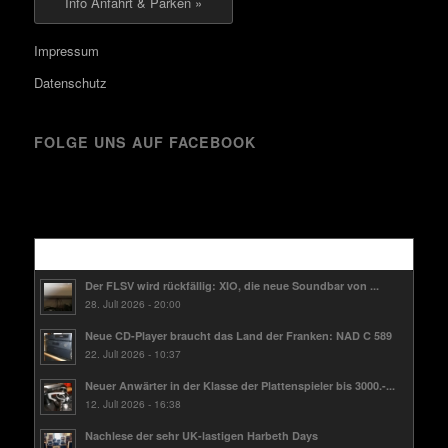
Info Anfahrt & Parken »
Impressum
Datenschutz
FOLGE UNS AUF FACEBOOK
Kürzlich
Der FLSV wird rückfällig: XIO, die neue Soundbar von ...
28. Juli 2026 - 20:00
Neue CD-Player braucht das Land der Franken: NAD C 589
22. Juli 2026 - 10:37
Neuer Anwärter in der Klasse der Plattenspieler bis 3000.-...
12. Juli 2026 - 16:38
Nachlese der sehr UK-lastigen Harbeth Days