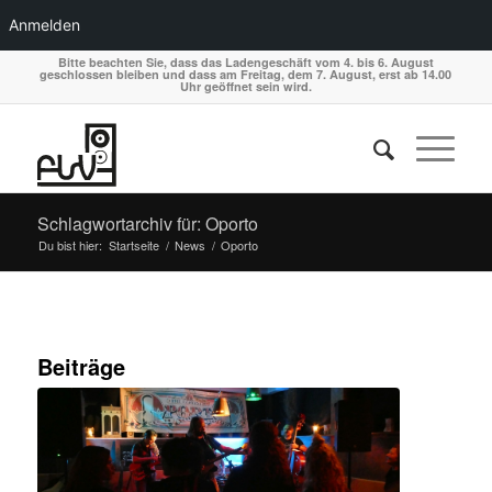
Anmelden
Bitte beachten Sie, dass das Ladengeschäft vom 4. bis 6. August
geschlossen bleiben und dass am Freitag, dem 7. August, erst ab 14.00
Uhr geöffnet sein wird.
Schlagwortarchiv für: Oporto
Du bist hier:
Startseite
/
News
/
Oporto
Beiträge