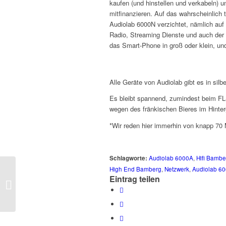
kaufen (und hinstellen und verkabeln) u
mitfinanzieren. Auf das wahrscheinlich t
Audiolab 6000N verzichtet, nämlich auf 
Radio, Streaming Dienste und auch der 
das Smart-Phone in groß oder klein, und
Alle Geräte von Audiolab gibt es in silb
Es bleibt spannend, zumindest beim FLS
wegen des fränkischen Bieres im Hinter
*Wir reden hier immerhin von knapp 70 M
Schlagworte:
Audiolab 6000A
,
Hifi Bambe
High End Bamberg
,
Netzwerk
,
Audiolab 60
Neue Boxen braucht
Eintrag teilen
das Land: Dynaudio
EMIT