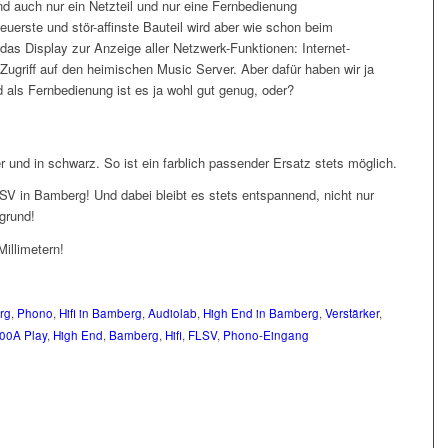
nd auch nur ein Netzteil und nur eine Fernbedienung
euerste und stör-affinste Bauteil wird aber wie schon beim
das Display zur Anzeige aller Netzwerk-Funktionen: Internet-
Zugriff auf den heimischen Music Server. Aber dafür haben wir ja
 als Fernbedienung ist es ja wohl gut genug, oder?
er und in schwarz. So ist ein farblich passender Ersatz stets möglich.
V in Bamberg! Und dabei bleibt es stets entspannend, nicht nur
grund!
illimetern!
rg
,
Phono
,
Hifi in Bamberg
,
Audiolab
,
High End in Bamberg
,
Verstärker
,
00A Play
,
High End
,
Bamberg
,
Hifi
,
FLSV
,
Phono-Eingang