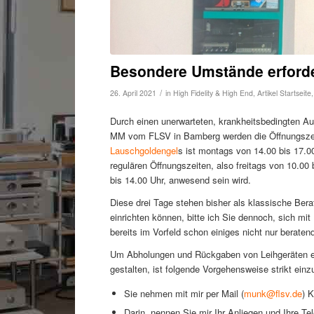
Besondere Umstände erfor
/
26. April 2021
in
High Fidelity & High End
,
Artikel Startseite
Durch einen unerwarteten, krankheitsbedingten Au
MM vom FLSV in Bamberg werden die Öffnungszeit
Lauschgoldengel
s ist montags von 14.00 bis 17.0
regulären Öffnungszeiten, also freitags von 10.0
bis 14.00 Uhr, anwesend sein wird.
Diese drei Tage stehen bisher als klassische Ber
einrichten können, bitte ich Sie dennoch, sich mit
bereits im Vorfeld schon einiges nicht nur beratend
Um Abholungen und Rückgaben von Leihgeräten et 
gestalten, ist folgende Vorgehensweise strikt einz
Sie nehmen mit mir per Mail (
munk@flsv.de
) K
Darin nennen Sie mir Ihr Anliegen und Ihre T