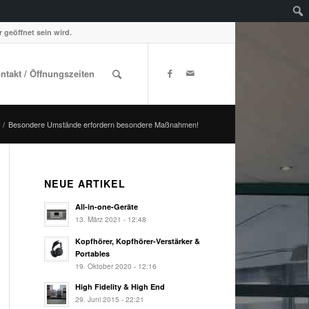
 geöffnet sein wird.
ontakt / Öffnungszeiten
/
Besondere Umstände erfordern besondere Maßnahmen!
NEUE ARTIKEL
All-in-one-Geräte
13. März 2021 - 12:48
Kopfhörer, Kopfhörer-Verstärker &
Portables
19. Oktober 2020 - 12:16
High Fidelity & High End
29. Juni 2015 - 22:21