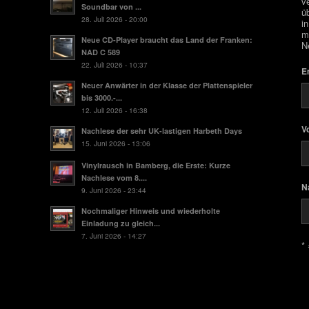
v
Soundbar von ...
ü
28. Juli 2026 - 20:00
i
m
Neue CD-Player braucht das Land der Franken:
N
NAD C 589
22. Juli 2026 - 10:37
E
Neuer Anwärter in der Klasse der Plattenspieler
bis 3000.-...
12. Juli 2026 - 16:38
V
Nachlese der sehr UK-lastigen Harbeth Days
15. Juni 2026 - 13:06
Vinylrausch in Bamberg, die Erste: Kurze
Nachlese vom 8....
N
9. Juni 2026 - 23:44
Nochmaliger Hinweis und wiederholte
Einladung zu gleich...
7. Juni 2026 - 14:27
* 