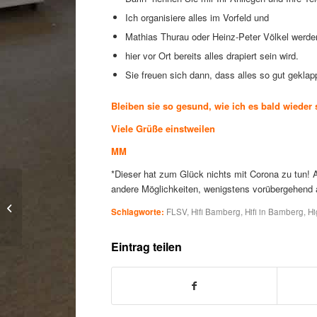
Ich organisiere alles im Vorfeld und
Mathias Thurau oder Heinz-Peter Völkel werden
hier vor Ort bereits alles drapiert sein wird.
Sie freuen sich dann, dass alles so gut geklapp
Bleiben sie so gesund, wie ich es bald wieder 
Viele Grüße einstweilen
MM
*Dieser hat zum Glück nichts mit Corona zu tun! 
andere Möglichkeiten, wenigstens vorübergehend
Alle neu macht das
Ende des März: Der
Schlagworte:
FLSV
,
Hifi Bamberg
,
Hifi in Bamberg
,
Hi
Stuhl vor der Tür
Eintrag teilen