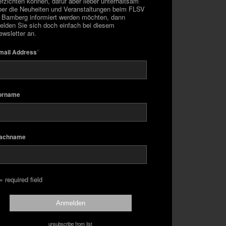
erzichten können, dafür aber lieber unterhaltsam
ber die Neuheiten und Veranstaltungen beim FLSV
n Bamberg informiert werden möchten, dann
elden Sie sich doch einfach bei diesem
ewsletter an.
*
mail Address
orname
achname
= required field
unsubscribe from list