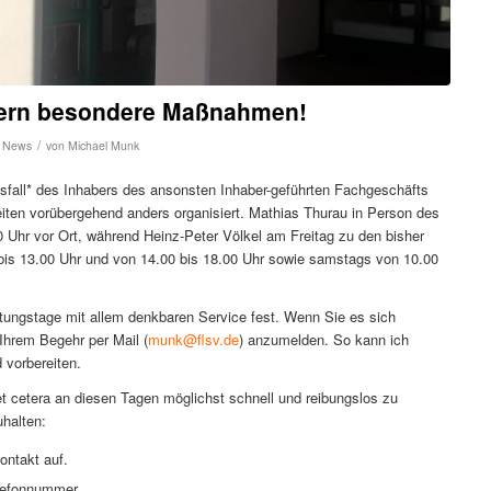
dern besondere Maßnahmen!
/
,
News
von
Michael Munk
sfall* des Inhabers des ansonsten Inhaber-geführten Fachgeschäfts
en vorübergehend anders organisiert. Mathias Thurau in Person des
0 Uhr vor Ort, während Heinz-Peter Völkel am Freitag zu den bisher
0 bis 13.00 Uhr und von 14.00 bis 18.00 Uhr sowie samstags von 10.00
atungstage mit allem denkbaren Service fest. Wenn Sie es sich
 Ihrem Begehr per Mail (
munk@flsv.de
) anzumelden. So kann ich
 vorbereiten.
cetera an diesen Tagen möglichst schnell und reibungslos zu
uhalten:
ontakt auf.
elefonnummer.