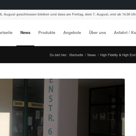
6. August geschlossen bleiben und dass am Freitag, dem 7. August, erst ab 14.00 Uhr
artseite
News
Produkte
Angebote
Über uns
Anfahrt / K
Du bist hier:
Startseite
/
News
/
High Fidelity & High End