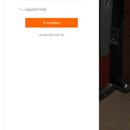
* = required field
unsubscribe from list