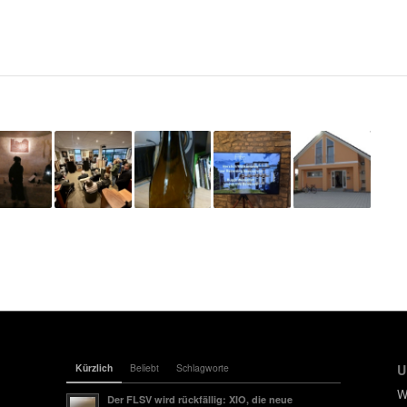
Kürzlich
Beliebt
Schlagworte
U
W
Der FLSV wird rückfällig: XIO, die neue