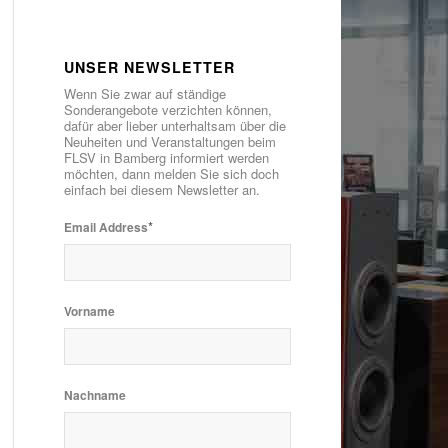
UNSER NEWSLETTER
Wenn Sie zwar auf ständige
Sonderangebote verzichten können,
dafür aber lieber unterhaltsam über die
Neuheiten und Veranstaltungen beim
FLSV in Bamberg informiert werden
möchten, dann melden Sie sich doch
einfach bei diesem Newsletter an.
*
Email Address
Vorname
Nachname