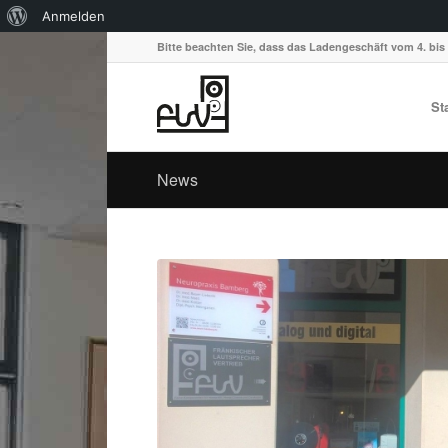
Über
Anmelden
WordPress
Bitte beachten Sie, dass das Ladengeschäft vom 4. bis 
St
News