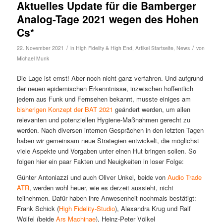
Aktuelles Update für die Bamberger
Analog-Tage 2021 wegen des Hohen
Cs*
/
/
22. November 2021
in
High Fidelity & High End
,
Artikel Startseite
,
News
von
Michael Munk
Die Lage ist ernst! Aber noch nicht ganz verfahren. Und aufgrund
der neuen epidemischen Erkenntnisse, inzwischen hoffentlich
jedem aus Funk und Fernsehen bekannt, musste einiges am
bisherigen Konzept der BAT 2021
geändert werden, um allen
relevanten und potenziellen Hygiene-Maßnahmen gerecht zu
werden. Nach diversen internen Gesprächen in den letzten Tagen
haben wir gemeinsam neue Strategien entwickelt, die möglichst
viele Aspekte und Vorgaben unter einen Hut bringen sollen. So
folgen hier ein paar Fakten und Neuigkeiten in loser Folge:
Günter Antoniazzi und auch Oliver Unkel, beide von
Audio Trade
ATR
, werden wohl heuer, wie es derzeit aussieht, nicht
teilnehmen. Dafür haben ihre Anwesenheit nochmals bestätigt:
Frank Schick (
High Fidelity-Studio
), Alexandra Krug und Ralf
Wölfel (beide
Ars Machinae
), Heinz-Peter Völkel