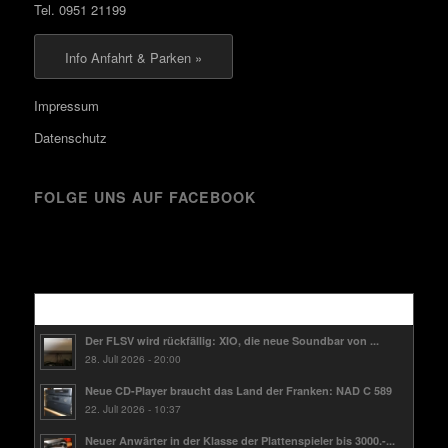
Tel. 0951 21199
Info Anfahrt & Parken »
Impressum
Datenschutz
FOLGE UNS AUF FACEBOOK
Kürzlich
Der FLSV wird rückfällig: XIO, die neue Soundbar von ...
28. Juli 2026 - 20:00
Neue CD-Player braucht das Land der Franken: NAD C 589
22. Juli 2026 - 10:37
Neuer Anwärter in der Klasse der Plattenspieler bis 3000.-...