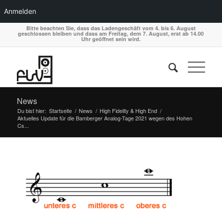
Anmelden
Bitte beachten Sie, dass das Ladengeschäft vom 4. bis 6. August
geschlossen bleiben und dass am Freitag, dem 7. August, erst ab 14.00
Uhr geöffnet sein wird.
News
Du bist hier:
Startseite
/
News
/
High Fidelity & High End
/
Aktuelles Update für die Bamberger Analog-Tage 2021 wegen des Hohen
Cs...