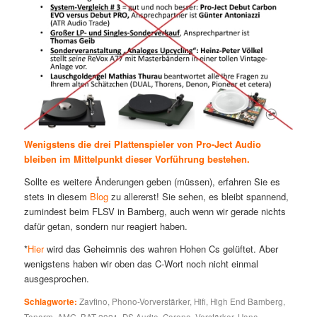
Wenigstens die drei Plattenspieler von Pro-Ject Audio
bleiben im Mittelpunkt dieser Vorführung bestehen.
Sollte es weitere Änderungen geben (müssen), erfahren Sie es
stets in diesem
Blog
zu allererst! Sie sehen, es bleibt spannend,
zumindest beim FLSV in Bamberg, auch wenn wir gerade nichts
dafür getan, sondern nur reagiert haben.
*
Hier
wird das Geheimnis des wahren Hohen Cs gelüftet. Aber
wenigstens haben wir oben das C-Wort noch nicht einmal
ausgesprochen.
Schlagworte:
Zavfino
,
Phono-Vorverstärker
,
Hifi
,
High End Bamberg
,
Tonarm
,
AMG
,
BAT 2021
,
DS Audio
,
Corona
,
Verstärker
,
Hana
,