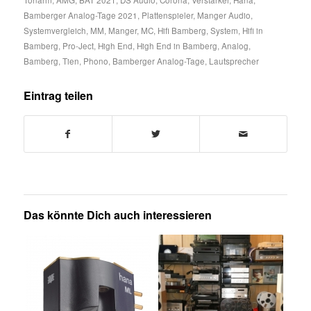
Bamberger Analog-Tage 2021
,
Plattenspieler
,
Manger Audio
,
Systemvergleich
,
MM
,
Manger
,
MC
,
Hifi Bamberg
,
System
,
Hifi in
Bamberg
,
Pro-Ject
,
High End
,
High End in Bamberg
,
Analog
,
Bamberg
,
Tien
,
Phono
,
Bamberger Analog-Tage
,
Lautsprecher
Eintrag teilen
Das könnte Dich auch interessieren