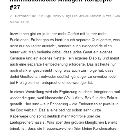
#27
/
/
29. Dezember 2020
in
High Fidelity & High End
,
Artikel Startseite
,
News
von
Michael Munk
Inzwischen gibt es ja immer mehr Geräte mit immer mehr
Funktionen. Früher gab es hierfür auch separate Quellgeräte, was
nicht nur opulenter aussah*, sondern auch zwingend deutlich
teurer war. Man bedenke dabei, dass jedes Gerät ein eigenes
Gehäuse und ein eigenes Netzteil, ein eigenes Display und meist
auch eine separate Fernbedienung erforderte. Das ist heute nur
noch stark eingeschränkt nötig, was auch zur Folge hat, dass
derlei Gerätschaft entweder deutlich günstiger zu erwerben oder
bei Preisgleichheit entsprechend hochwertiger ist.
In dieser Vorstellung wird als Ergänzung zu derlei Integrierten mal
wieder die gute, weil klassische (Voll-) Aktiv-Box** in den Fokus
gestellt. Hier sind – zur Erinnerung – die Endverstärker jeweils in
der Box verbaut. Das alleine bedingt schon sehr kurze
Kabelwege und somit deutlich mehr Kontrolle über die
Lautsprecherchassis. Was aber den größten klanglichen Benefit
bringt, ist, dass die Frequenzweichen (hier kleine Kondensatoren