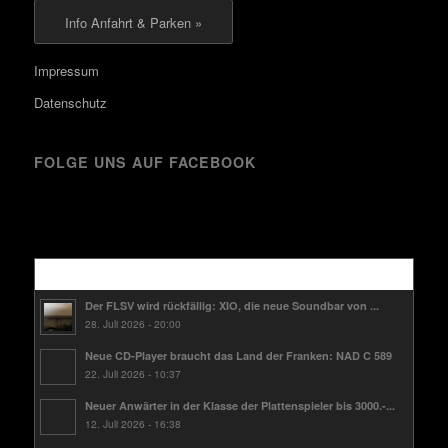
Info Anfahrt & Parken »
Impressum
Datenschutz
FOLGE UNS AUF FACEBOOK
Kürzlich
Der FLSV wird rückfällig: XIO, die neue Soundbar von ...
28. Juli 2026 - 20:00
Neue CD-Player braucht das Land der Franken: NAD C 589
22. Juli 2026 - 10:37
Neuer Anwärter in der Klasse der Plattenspieler bis 3000.-...
12. Juli 2026 - 16:38