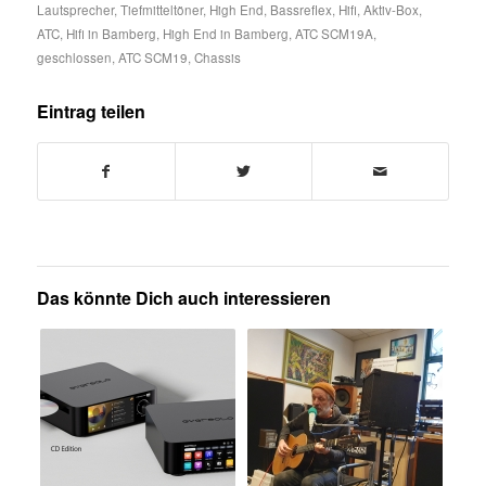
Lautsprecher
,
Tiefmitteltöner
,
High End
,
Bassreflex
,
Hifi
,
Aktiv-Box
,
ATC
,
Hifi in Bamberg
,
High End in Bamberg
,
ATC SCM19A
,
geschlossen
,
ATC SCM19
,
Chassis
Eintrag teilen
Das könnte Dich auch interessieren