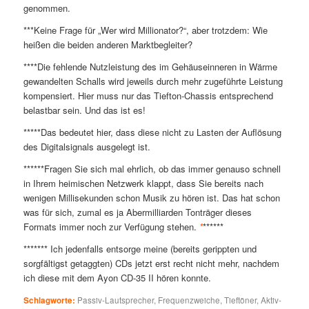
genommen.
***Keine Frage für „Wer wird Millionator?“, aber trotzdem: Wie
heißen die beiden anderen Marktbegleiter?
****Die fehlende Nutzleistung des im Gehäuseinneren in Wärme
gewandelten Schalls wird jeweils durch mehr zugeführte Leistung
kompensiert. Hier muss nur das Tiefton-Chassis entsprechend
belastbar sein. Und das ist es!
*****Das bedeutet hier, dass diese nicht zu Lasten der Auflösung
des Digitalsignals ausgelegt ist.
******Fragen Sie sich mal ehrlich, ob das immer genauso schnell
in Ihrem heimischen Netzwerk klappt, dass Sie bereits nach
wenigen Millisekunden schon Musik zu hören ist. Das hat schon
was für sich, zumal es ja Abermilliarden Tonträger dieses
Formats immer noch zur Verfügung stehen.
*
******
******* Ich jedenfalls entsorge meine (bereits gerippten und
sorgfältigst getaggten) CDs jetzt erst recht nicht mehr, nachdem
ich diese mit dem Ayon CD-35 II hören konnte.
Schlagworte:
Passiv-Lautsprecher
,
Frequenzweiche
,
Tieftöner
,
Aktiv-