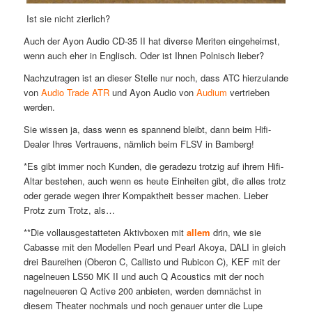
Ist sie nicht zierlich?
Auch der Ayon Audio CD-35 II hat diverse Meriten eingeheimst,
wenn auch eher in Englisch. Oder ist Ihnen Polnisch lieber?
Nachzutragen ist an dieser Stelle nur noch, dass ATC hierzulande
von
Audio Trade ATR
und Ayon Audio von
Audium
vertrieben
werden.
Sie wissen ja, dass wenn es spannend bleibt, dann beim Hifi-
Dealer Ihres Vertrauens, nämlich beim FLSV in Bamberg!
*Es gibt immer noch Kunden, die geradezu trotzig auf ihrem Hifi-
Altar bestehen, auch wenn es heute Einheiten gibt, die alles trotz
oder gerade wegen ihrer Kompaktheit besser machen. Lieber
Protz zum Trotz, als…
**Die vollausgestatteten Aktivboxen mit
allem
drin, wie sie
Cabasse mit den Modellen Pearl und Pearl Akoya, DALI in gleich
drei Baureihen (Oberon C, Callisto und Rubicon C), KEF mit der
nagelneuen LS50 MK II und auch Q Acoustics mit der noch
nagelneueren Q Active 200 anbieten, werden demnächst in
diesem Theater nochmals und noch genauer unter die Lupe