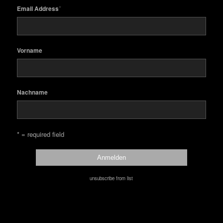
*
Email Address
Vorname
Nachname
* = required field
unsubscribe from list