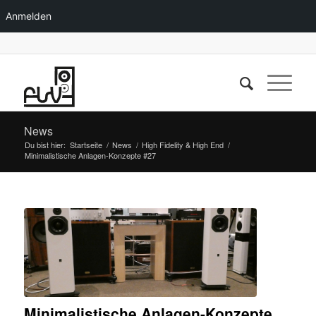
Anmelden
News
Du bist hier:
Startseite
/
News
/
High Fidelity & High End
/
Minimalistische Anlagen-Konzepte #27
Minimalistische Anlagen-Konzepte