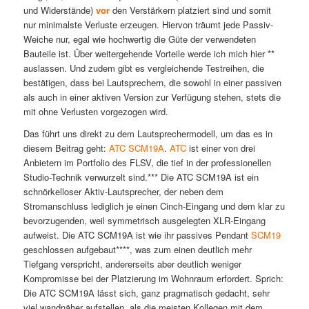
und Widerstände)
vor
den Verstärkern platziert sind und somit
nur minimalste Verluste erzeugen. Hiervon träumt jede Passiv-
Weiche nur, egal wie hochwertig die Güte der verwendeten
Bauteile ist. Über weitergehende Vorteile werde ich mich hier **
auslassen. Und zudem gibt es vergleichende Testreihen, die
bestätigen, dass bei Lautsprechern, die sowohl in einer passiven
als auch in einer aktiven Version zur Verfügung stehen, stets die
mit ohne Verlusten vorgezogen wird.
Das führt uns direkt zu dem Lautsprechermodell, um das es in
diesem Beitrag geht:
ATC SCM19A
.
ATC
ist einer von drei
Anbietern im Portfolio des FLSV, die tief in der professionellen
Studio-Technik verwurzelt sind.*** Die ATC SCM19A ist ein
schnörkelloser Aktiv-Lautsprecher, der neben dem
Stromanschluss lediglich je einen Cinch-Eingang und dem klar zu
bevorzugenden, weil symmetrisch ausgelegten XLR-Eingang
aufweist. Die ATC SCM19A ist wie ihr passives Pendant
SCM19
geschlossen aufgebaut****, was zum einen deutlich mehr
Tiefgang verspricht, andererseits aber deutlich weniger
Kompromisse bei der Platzierung im Wohnraum erfordert. Sprich:
Die ATC SCM19A lässt sich, ganz pragmatisch gedacht, sehr
viel wandnäher aufstellen, als die meisten Kollegen mit dem