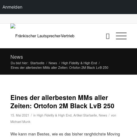
Anmelden
News
Du bist hier:
Startseite
/
News
/
High Fidelity & High End
/
Eines der allerbesten MMs aller Zeiten: Ortofon 2M Black LvB 250
Eines der allerbesten MMs aller
Zeiten: Ortofon 2M Black LvB 250
/
/
15. Mai 2021
in
High Fidelity & High End
,
Artikel Startseite
,
News
von
Michael Munk
Wie kann man Bestes, wie es das bisher ranghöchste Moving