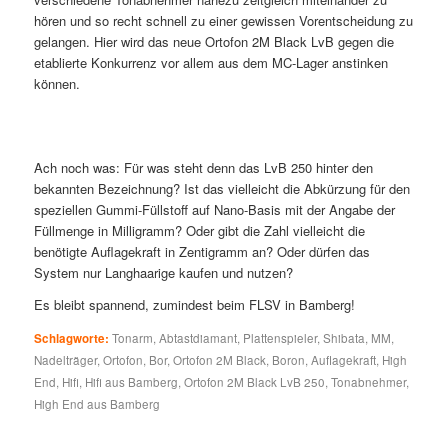
hören und so recht schnell zu einer gewissen Vorentscheidung zu
gelangen. Hier wird das neue Ortofon 2M Black LvB gegen die
etablierte Konkurrenz vor allem aus dem MC-Lager anstinken
können.
Ach noch was: Für was steht denn das LvB 250 hinter den
bekannten Bezeichnung? Ist das vielleicht die Abkürzung für den
speziellen Gummi-Füllstoff auf Nano-Basis mit der Angabe der
Füllmenge in Milligramm? Oder gibt die Zahl vielleicht die
benötigte Auflagekraft in Zentigramm an? Oder dürfen das
System nur Langhaarige kaufen und nutzen?
Es bleibt spannend, zumindest beim FLSV in Bamberg!
Schlagworte:
Tonarm
,
Abtastdiamant
,
Plattenspieler
,
Shibata
,
MM
,
Nadelträger
,
Ortofon
,
Bor
,
Ortofon 2M Black
,
Boron
,
Auflagekraft
,
High
End
,
Hifi
,
Hifi aus Bamberg
,
Ortofon 2M Black LvB 250
,
Tonabnehmer
,
High End aus Bamberg