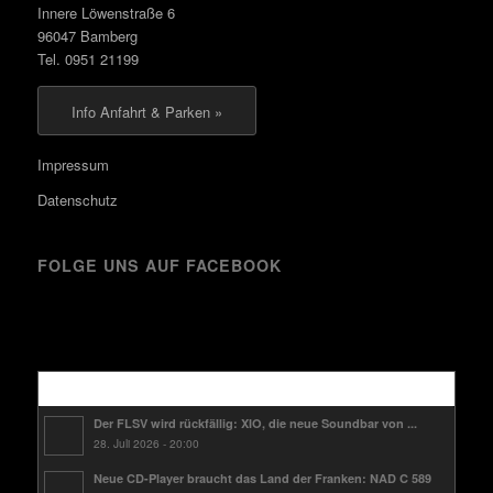
Innere Löwenstraße 6
96047 Bamberg
Tel. 0951 21199
Info Anfahrt & Parken »
Impressum
Datenschutz
FOLGE UNS AUF FACEBOOK
Kürzlich
Der FLSV wird rückfällig: XIO, die neue Soundbar von ...
28. Juli 2026 - 20:00
Neue CD-Player braucht das Land der Franken: NAD C 589