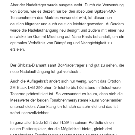
Aber der Nadelträger wurde ausgetauscht. Durch die Verwendung
von Boron, wie es derzeit nur bei den absoluten Spitzen-MC-
Tonabnehmern des Marktes verwendet wird, ist dieser nun
deutlich filigraner und auch deutlich leichter geworden. Außerdem
wurde die Nadelaufhängung neu designt und zudem mit einer neu
entwickelten Gummi-Mischung auf Nano-Basis behandelt, um ein
optimales Verhältnis von Dämpfung und Nachgiebigkeit zu
erzielen.
Der Shibata-Diamant samt Bor-Nadelträger sind gut zu sehen, die
neue Nadelaufhängung ist gut versteckt.
Auch die Auflagekraft ändert sich nur wenig, womit das Ortofon
2M Black LvB 250 eher für leichte bis höchstens mittelschwere
Tonarme prädestiniert ist. So verwundert es kaum, dass sich die
Messwerte der beiden Tonabnehmersysteme kaum voneinander
unterscheiden. Aber klanglich tut sich da sehr viel und das ist
sofort nachvollziehbar.
In ganz aller Bälde führt der FLSV in seinem Portfolio einen
neuen Plattenspieler, der die Möglichkeit bietet, gleich drei
verschiedene Tonabnehmer nahezu zeitgleich miteinander zu