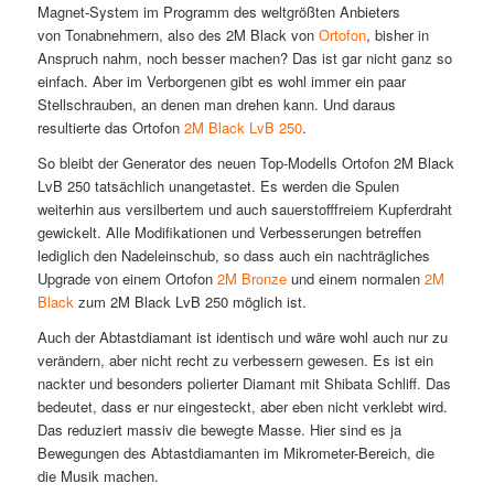
Magnet-System im Programm des weltgrößten Anbieters
von Tonabnehmern, also des 2M Black von
Ortofon
, bisher in
Anspruch nahm, noch besser machen? Das ist gar nicht ganz so
einfach. Aber im Verborgenen gibt es wohl immer ein paar
Stellschrauben, an denen man drehen kann. Und daraus
resultierte das Ortofon
2M Black LvB 250
.
So bleibt der Generator des neuen Top-Modells Ortofon 2M Black
LvB 250 tatsächlich unangetastet. Es werden die Spulen
weiterhin aus versilbertem und auch sauerstofffreiem Kupferdraht
gewickelt. Alle Modifikationen und Verbesserungen betreffen
lediglich den Nadeleinschub, so dass auch ein nachträgliches
Upgrade von einem Ortofon
2M Bronze
und einem normalen
2M
Black
zum 2M Black LvB 250 möglich ist.
Auch der Abtastdiamant ist identisch und wäre wohl auch nur zu
verändern, aber nicht recht zu verbessern gewesen. Es ist ein
nackter und besonders polierter Diamant mit Shibata Schliff. Das
bedeutet, dass er nur eingesteckt, aber eben nicht verklebt wird.
Das reduziert massiv die bewegte Masse. Hier sind es ja
Bewegungen des Abtastdiamanten im Mikrometer-Bereich, die
die Musik machen.