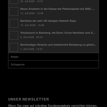
22. Juli 2026 - 10:37
Neuer Anwärter in der Klasse der Plattenspieler bis 3000.-...
12. Juli 2026 - 16:38
Nachlese der sehr UK-lastigen Harbeth Days
15. Juni 2026 - 13:06
Vinylrausch in Bamberg, die Erste: Kurze Nachlese vom 8....
9. Juni 2026 - 23:44
Nochmaliger Hinweis und wiederholte Einladung zu gleich...
7. Juni 2026 - 14:27
Beliebt
Schlagworte
UNSER NEWSLETTER
Wenn Sie zwar auf ständige Sonderangebote verzichten können,