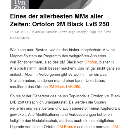
Eines der allerbesten MMs aller
Zeiten: Ortofon 2M Black LvB 250
/
/
15. Mai 2021
in
Artikel Startseite
,
News
,
High Fidelity & High End
von
Michael Munk
Wie kann man Bestes, wie es das bisher ranghöchste Moving
Magnet-System im Programm des weltgrößten Anbieters
von Tonabnehmern, also des 2M Black von
Ortofon
, bisher in
Anspruch nahm, noch besser machen? Das ist gar nicht ganz so
einfach. Aber im Verborgenen gibt es wohl immer ein paar
Stellschrauben, an denen man drehen kann. Und daraus
resultierte das Ortofon
2M Black LvB 250
.
So bleibt der Generator des neuen Top-Modells Ortofon 2M Black
LvB 250 tatsächlich unangetastet. Es werden die Spulen
weiterhin aus versilbertem und auch sauerstofffreiem Kupferdraht
gewickelt. Alle Modifikationen und Verbesserungen betreffen
lediglich den Nadeleinschub, so dass auch ein nachträgliches
Upgrade von einem Ortofon
2M Bronze
und einem normalen
2M