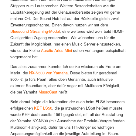
Strippen zum Lautsprecher. Weitere Besonderheiten wie die
Lautstärkeregelung auf der Gehäuseoberseite zeigen wir gerne
mal vor Ort. Der Sound Hub hat auf der Rückseite gleich zwei
Erweiterungsschächte. Einen davon nutzen wir mit dem
Bluesound Streaming-Modul
, eine weiteres wird wohl bald HDMI-
Quellgeräten Zugang verschaffen. Wir wünschen uns für die
Zukunft die Möglichkeit, hier einen Music Server einzustecken,
wie es der kleine
Auralic Aries Mini
schon vor langem beispielhaft
vorgemacht hat.
Das alles zusammen konnte, ich denke wiederum als Erste am
Markt, die
NX-N500 von Yamaha
. Diese bieten für gerademal
800.- €, ja fürs Paar!, alles oben Genannte, auch inklusive
externer Soundkarte, aber dafür sogar mit Multiroom-Fähigkeit,
die bei Yamaha
MusicCast
heißt.
Bald darauf folgte die Inkarnation der auch beim FLSV besonders
erfolgreichen
KEF LS50
, die ja inzwischen LS58 heißen müsste,
wurde KEF doch bereits 1961 gegründet, mit all der Ausstattung
der Yamaha NX-N500 (mit Ausnahme der Produkt-übergreifenden
Multiroom-Fähigkeit), dafür für uns Hifi-Jünger so wichtigen
Anpassungsmöglichkeit an die jeweilige Aufstellung im Raum.