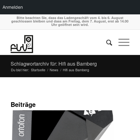
Anmelden
Bitte beachten Sie, dass das Ladengeschäft vom 4. bis 6. August
geschlossen bleiben und dass am Freitag, dem 7. August, erst ab 14.00
Uhr geöffnet sein wird.
Schlagwortarchiv für: Hifi aus Bamberg
Du bist hier:
Startseite
/
News
/
Hifi aus Bamberg
Beiträge