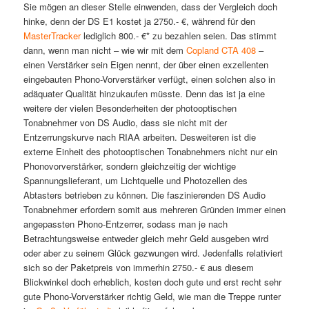
Sie mögen an dieser Stelle einwenden, dass der Vergleich doch
hinke, denn der DS E1 kostet ja 2750.- €, während für den
MasterTracker
lediglich 800.- €* zu bezahlen seien. Das stimmt
dann, wenn man nicht – wie wir mit dem
Copland CTA 408
–
einen Verstärker sein Eigen nennt, der über einen exzellenten
eingebauten Phono-Vorverstärker verfügt, einen solchen also in
adäquater Qualität hinzukaufen müsste. Denn das ist ja eine
weitere der vielen Besonderheiten der photooptischen
Tonabnehmer von DS Audio, dass sie nicht mit der
Entzerrungskurve nach RIAA arbeiten. Desweiteren ist die
externe Einheit des photooptischen Tonabnehmers nicht nur ein
Phonovorverstärker, sondern gleichzeitig der wichtige
Spannungslieferant, um Lichtquelle und Photozellen des
Abtasters betrieben zu können. Die faszinierenden DS Audio
Tonabnehmer erfordern somit aus mehreren Gründen immer einen
angepassten Phono-Entzerrer, sodass man je nach
Betrachtungsweise entweder gleich mehr Geld ausgeben wird
oder aber zu seinem Glück gezwungen wird. Jedenfalls relativiert
sich so der Paketpreis von immerhin 2750.- € aus diesem
Blickwinkel doch erheblich, kosten doch gute und erst recht sehr
gute Phono-Vorverstärker richtig Geld, wie man die Treppe runter