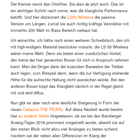
Der Kenner nennt das Ortsfilter, Sie also ab jetzt auch. Das ist
ein wichtiger Schritt nach vorne, was die klangliche Performance
betrifft. Und hier distanziert die
LS50 Wireless
die passive
Version um Längen, zumal sie auch richtig kräftige Verstärker mit
immerhin 200 Watt im Bass-Bereich verbaut hat.
Ich wünschte, ich hätte noch einen weiteren Schreibtisch, den ich
mit high-endigem Material bestücken müsste, die LS 50 Wireless
wären meine Wahl. Denn sie bietet einen zusätzlichen Vorteil,
den keine der hier genannten Boxen für sich in Anspruch nehmen
kann: Man die Dinger dank der koaxialen Bauweise der Treiber
auch legen, zum Beispiel dann, wenn die zur Verfügung stehende
Höhe für die aufrechte Haltung nicht ausreichen würde. Bei den
anderen Boxen kippt das Klangbild nämlich in der Regel gleich
mit und wird diffus.
Nun gibt es aber noch eine deutliche Steigerung in Form der
neuen
Cabasse THE PEARL
. Auf diese Neuheit wurde bereits
hier
an anderer Stelle
hingewiesen, da sie bei den Bamberger
Analog-Tagen 2018 prominent vorgestellt wurde, obwohl sie auf
den ersten Blick nicht allzu viel Analoges zu bieten scheint.
Insofern sei der neben allen Differenzen im Klang der