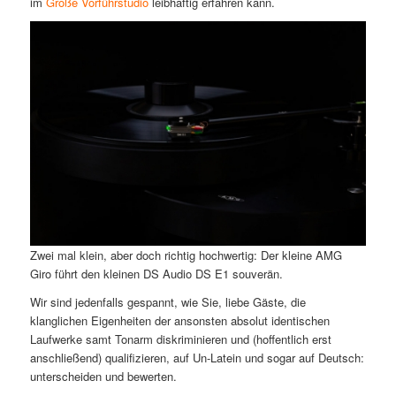
im
Große Vorführstudio
leibhaftig erfahren kann.
Zwei mal klein, aber doch richtig hochwertig: Der kleine AMG
Giro führt den kleinen DS Audio DS E1 souverän.
Wir sind jedenfalls gespannt, wie Sie, liebe Gäste, die
klanglichen Eigenheiten der ansonsten absolut identischen
Laufwerke samt Tonarm diskriminieren und (hoffentlich erst
anschließend) qualifizieren, auf Un-Latein und sogar auf Deutsch:
unterscheiden und bewerten.