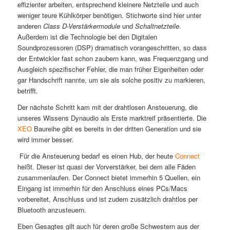
effizienter arbeiten, entsprechend kleinere Netzteile und auch
weniger teure Kühlkörper benötigen. Stichworte sind hier unter
anderen
Class D-Verstärkermodule
und
Schaltnetzteile
.
Außerdem ist die Technologie bei den Digitalen
Soundprozessoren (DSP) dramatisch vorangeschritten, so dass
der Entwickler fast schon zaubern kann, was Frequenzgang und
Ausgleich spezifischer Fehler, die man früher Eigenheiten oder
gar Handschrift nannte, um sie als solche positiv zu markieren,
betrifft.
Der nächste Schritt kam mit der drahtlosen Ansteuerung, die
unseres Wissens Dynaudio als Erste marktreif präsentierte. Die
XEO
Baureihe gibt es bereits in der dritten Generation und sie
wird immer besser.
Für die Ansteuerung bedarf es einen Hub, der heute
Connect
heißt. Dieser ist quasi der Vorverstärker, bei dem alle Fäden
zusammenlaufen. Der Connect bietet immerhin 5 Quellen, ein
Eingang ist immerhin für den Anschluss eines PCs/Macs
vorbereitet, Anschluss und ist zudem zusätzlich drahtlos per
Bluetooth anzusteuern.
Eben Gesagtes gilt auch für deren große Schwestern aus der