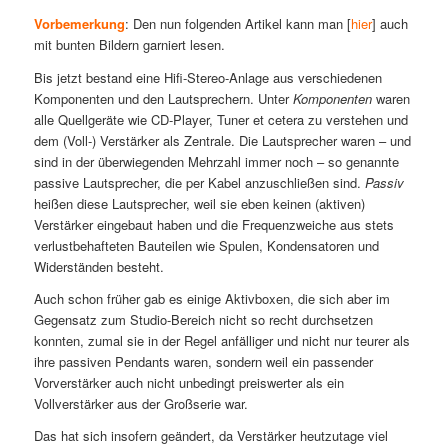
Vorbemerkung
: Den nun folgenden Artikel kann man [
hier
] auch
mit bunten Bildern garniert lesen.
Bis jetzt bestand eine Hifi-Stereo-Anlage aus verschiedenen
Komponenten und den Lautsprechern. Unter
Komponenten
waren
alle Quellgeräte wie CD-Player, Tuner et cetera zu verstehen und
dem (Voll-) Verstärker als Zentrale. Die Lautsprecher waren – und
sind in der überwiegenden Mehrzahl immer noch – so genannte
passive Lautsprecher, die per Kabel anzuschließen sind.
Passiv
heißen diese Lautsprecher, weil sie eben keinen (aktiven)
Verstärker eingebaut haben und die Frequenzweiche aus stets
verlustbehafteten Bauteilen wie Spulen, Kondensatoren und
Widerständen besteht.
Auch schon früher gab es einige Aktivboxen, die sich aber im
Gegensatz zum Studio-Bereich nicht so recht durchsetzen
konnten, zumal sie in der Regel anfälliger und nicht nur teurer als
ihre passiven Pendants waren, sondern weil ein passender
Vorverstärker auch nicht unbedingt preiswerter als ein
Vollverstärker aus der Großserie war.
Das hat sich insofern geändert, da Verstärker heutzutage viel