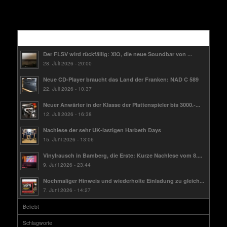
Kürzlich
Der FLSV wird rückfällig: XIO, die neue Soundbar von ...
28. Juli 2026 - 20:00
Neue CD-Player braucht das Land der Franken: NAD C 589
22. Juli 2026 - 10:37
Neuer Anwärter in der Klasse der Plattenspieler bis 3000.-...
12. Juli 2026 - 16:38
Nachlese der sehr UK-lastigen Harbeth Days
15. Juni 2026 - 13:06
Vinylrausch in Bamberg, die Erste: Kurze Nachlese vom 8....
9. Juni 2026 - 23:44
Nochmaliger Hinweis und wiederholte Einladung zu gleich...
7. Juni 2026 - 14:27
Beliebt
Schlagworte