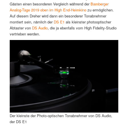
Gästen einen besonderen Vergleich während der
Bamberger
Analog-Tage 2019 oben im High End-Heimkino
zu ermöglichen.
Auf diesem Dreher wird dann ein besonderer Tonabnehmer
montiert sein, nämlich der
DS E1
als kleinster photooptischer
Abtaster von
DS Audio
, die ja ebenfalls vom High Fidelity-Studio
vertrieben werden.
Der kleinste der Photo-optischen Tonabnehmer von DS Audio,
der DS E1