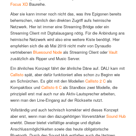
Focus XD
Baureihe.
Aber sie kann immer noch nicht das, was ihre Epigonen bereits
beherrschen, nämlich den direkten Zugriff aufs heimische
Netzwerk. Hier ist immer eine Streaming Bridge oder ein
Streaming Client mit Digitalausgang nötig. Für die Anbindung ans
heimische Netzwerk wird also eine weitere Kiste benötigt. Hier
empfehlen sich die ab Mai 2019 nicht mehr von Dynaudio
vertriebenen
Bluesound Node
als Streaming Client oder
Vault
zusätzlich als Ripper und Music Server.
Ein ähnliches Konzept fährt der ähnliche Däne auf. DALI kam mit
Callisto
spät, aber dafür funktioniert alles schon zu Beginn wie
am Schnürchen. Es gibt mit den Modellen
Callisto 2 C
als
Kompaktbox und
Callisto 6 C
als Standbox zwei Modelle, die
prinzipiell erst mal auch nur als Aktiv-Lautsprecher arbeiten,
wenn man den Line-Eingang auf der Rückseite nutzt.
Vollständig und auch technisch korrekter wird dieses Konzept
aber erst, wenn man den dazugehörigen Vorverstärker
Sound Hub
erwirbt. Dieser bietet vielfältige analoge und digitale
Anschlussmöglichkeiten sowie das heute obligatorische
Bluetooth. Durch den Sound Hub entfallen auch die lästigen