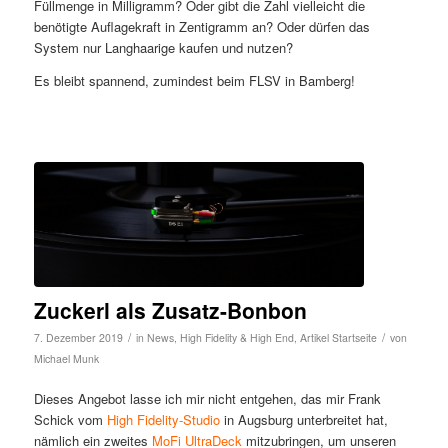
Füllmenge in Milligramm? Oder gibt die Zahl vielleicht die
benötigte Auflagekraft in Zentigramm an? Oder dürfen das
System nur Langhaarige kaufen und nutzen?
Es bleibt spannend, zumindest beim FLSV in Bamberg!
Zuckerl als Zusatz-Bonbon
/
/
7. Dezember 2019
in
News
,
High Fidelity & High End
,
Artikel Startseite
von
Michael Munk
Dieses Angebot lasse ich mir nicht entgehen, das mir Frank
Schick vom
High Fidelity-Studio
in Augsburg unterbreitet hat,
nämlich ein zweites
MoFi UltraDeck
mitzubringen, um unseren