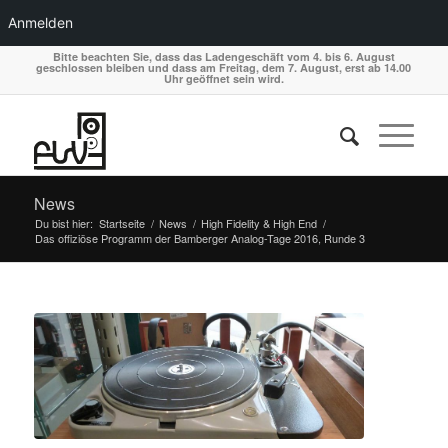
Anmelden
Bitte beachten Sie, dass das Ladengeschäft vom 4. bis 6. August
geschlossen bleiben und dass am Freitag, dem 7. August, erst ab 14.00
Uhr geöffnet sein wird.
News
Du bist hier:
Startseite
/
News
/
High Fidelity & High End
/
Das offiziöse Programm der Bamberger Analog-Tage 2016, Runde 3