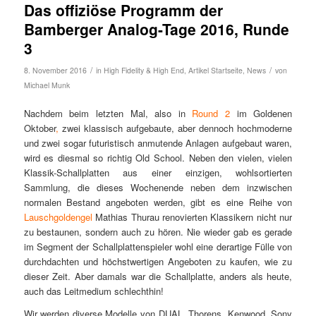
Das offiziöse Programm der
Bamberger Analog-Tage 2016, Runde
3
/
/
8. November 2016
in
High Fidelity & High End
,
Artikel Startseite
,
News
von
Michael Munk
Nachdem beim letzten Mal, also in
Round 2
im Goldenen
Oktober
,
zwei klassisch aufgebaute, aber dennoch hochmoderne
und zwei sogar futuristisch anmutende Anlagen aufgebaut waren,
wird es diesmal so richtig Old School. Neben den vielen, vielen
Klassik-Schallplatten aus einer einzigen, wohlsortierten
Sammlung, die dieses Wochenende neben dem inzwischen
normalen Bestand angeboten werden, gibt es eine Reihe von
Lauschgoldengel
Mathias Thurau renovierten Klassikern nicht nur
zu bestaunen, sondern auch zu hören. Nie wieder gab es gerade
im Segment der Schallplattenspieler wohl eine derartige Fülle von
durchdachten und höchstwertigen Angeboten zu kaufen, wie zu
dieser Zeit. Aber damals war die Schallplatte, anders als heute,
auch das Leitmedium schlechthin!
Wir werden diverse Modelle von DUAL, Thorens, Kenwood, Sony