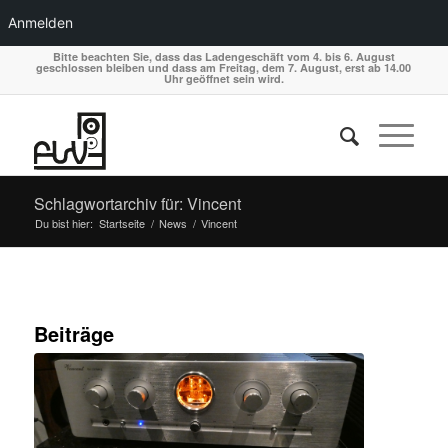
Anmelden
Bitte beachten Sie, dass das Ladengeschäft vom 4. bis 6. August
geschlossen bleiben und dass am Freitag, dem 7. August, erst ab 14.00
Uhr geöffnet sein wird.
Schlagwortarchiv für: Vincent
Du bist hier:
Startseite
/
News
/
Vincent
Beiträge