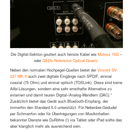
Die Digital-Sektion goutiert auch feinste Kabel wie
Mutecs 75Ω
–
oder
QEDs Reference Optical Quartz
.
Neben den normalen Hochpegel-Quellen bietet der
Vincent SV-
237 MK II
auch zwei digitale Eingänge nach SPDIF, einmal
coaxial (75 Ohm) und einmal optisch (TOSLink). Diese sind keine
Alibi-Lösungen, sondern eine sehr ernsthafte Alternative zu
externen und damit teuren Digital-/Analog-Wandlern (DAC).*
Zusätzlich bietet das Gerät auch Bluetooth-Empfang, der
immerhin den Standard 5.0 unterstützt. Für Nebenbei-Gedudel
per Schmarrfon oder für Übertragungen von Musikinhalten
bekannter Dienste wie DuRöhre (!) via Tablet oder iPad sollte das
aber klanglich mehr als ausreichend sein.