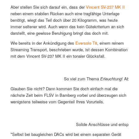
Aber stellen Sie sich darauf ein, dass der
Vincent SV-237 MK II
neben einem stabilen Rücken auch eine tragfähige Unterlage
benötigt, wiegt das Teil doch über 20 Kilogramm, was heute
immer seltener wird. Auch wenn das kein Gütekriterium an sich
darstellt, eine gewisse Beruhigung bringt das doch mit.
Wie bereits in der Ankündigung des
Eversolo T8
, einem reinem
Streaming Transport, beschrieben wurde, ist dessen Kombination
mit dem Vincent SV-237 MK II ein tonaler Glücksfall.
So viel zum Thema
Erleuchtung
! Aber di
Glauben Sie nicht? Dann kommen Sie doch einfach mal die
nächste Zeit beim FLSV in Bamberg vorbei und überzeugen sich
wenigstens teilweise vom Gegenteil Ihres Vorurteils.
Solide Anschlüsse und entspreche
*Selbst bei baugleichen DACs wird bei einem separaten Gerät