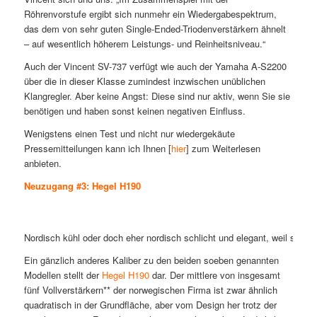
Röhrenvorstufe ergibt sich nunmehr ein Wiedergabespektrum,
das dem von sehr guten Single-Ended-Triodenverstärkern ähnelt
– auf wesentlich höherem Leistungs- und Reinheitsniveau.“
Auch der Vincent SV-737 verfügt wie auch der Yamaha A-S2200
über die in dieser Klasse zumindest inzwischen unüblichen
Klangregler. Aber keine Angst: Diese sind nur aktiv, wenn Sie sie
benötigen und haben sonst keinen negativen Einfluss.
Wenigstens einen Test und nicht nur wiedergekäute
Pressemitteilungen kann ich Ihnen [
hier
] zum Weiterlesen
anbieten.
Neuzugang #3: Hegel H190
Nordisch kühl oder doch eher nordisch schlicht und elegant, weil so au
Ein gänzlich anderes Kaliber zu den beiden soeben genannten
Modellen stellt der
Hegel H190
dar. Der mittlere von insgesamt
fünf Vollverstärkern** der norwegischen Firma ist zwar ähnlich
quadratisch in der Grundfläche, aber vom Design her trotz der