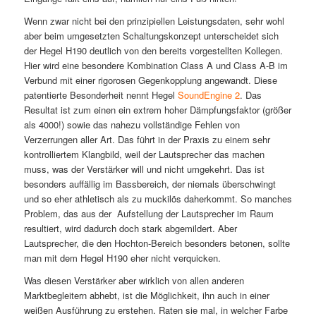
Wenn zwar nicht bei den prinzipiellen Leistungsdaten, sehr wohl
aber beim umgesetzten Schaltungskonzept unterscheidet sich
der Hegel H190 deutlich von den bereits vorgestellten Kollegen.
Hier wird eine besondere Kombination Class A und Class A-B im
Verbund mit einer rigorosen Gegenkopplung angewandt. Diese
patentierte Besonderheit nennt Hegel
SoundEngine 2
. Das
Resultat ist zum einen ein extrem hoher Dämpfungsfaktor (größer
als 4000!) sowie das nahezu vollständige Fehlen von
Verzerrungen aller Art. Das führt in der Praxis zu einem sehr
kontrolliertem Klangbild, weil der Lautsprecher das machen
muss, was der Verstärker will und nicht umgekehrt. Das ist
besonders auffällig im Bassbereich, der niemals überschwingt
und so eher athletisch als zu muckilös daherkommt. So manches
Problem, das aus der Aufstellung der Lautsprecher im Raum
resultiert, wird dadurch doch stark abgemildert. Aber
Lautsprecher, die den Hochton-Bereich besonders betonen, sollte
man mit dem Hegel H190 eher nicht verquicken.
Was diesen Verstärker aber wirklich von allen anderen
Marktbegleitern abhebt, ist die Möglichkeit, ihn auch in einer
weißen Ausführung zu erstehen. Raten sie mal, in welcher Farbe