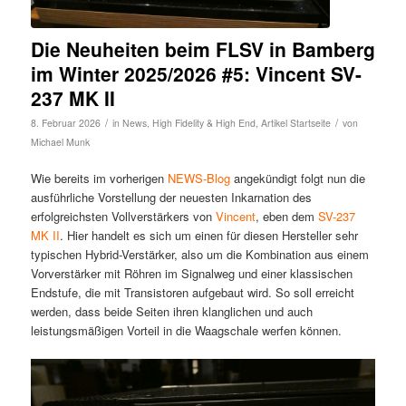
Die Neuheiten beim FLSV in Bamberg
im Winter 2025/2026 #5: Vincent SV-
237 MK II
/
/
8. Februar 2026
in
News
,
High Fidelity & High End
,
Artikel Startseite
von
Michael Munk
Wie bereits im vorherigen
NEWS-Blog
angekündigt folgt nun die
ausführliche Vorstellung der neuesten Inkarnation des
erfolgreichsten Vollverstärkers von
Vincent
, eben dem
SV-237
MK II
. Hier handelt es sich um einen für diesen Hersteller sehr
typischen Hybrid-Verstärker, also um die Kombination aus einem
Vorverstärker mit Röhren im Signalweg und einer klassischen
Endstufe, die mit Transistoren aufgebaut wird. So soll erreicht
werden, dass beide Seiten ihren klanglichen und auch
leistungsmäßigen Vorteil in die Waagschale werfen können.