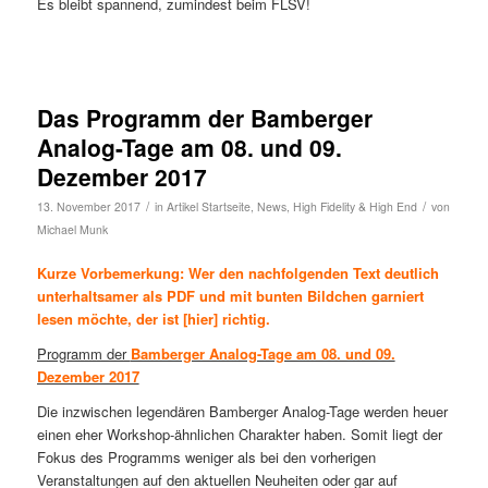
Es bleibt spannend, zumindest beim FLSV!
Das Programm der Bamberger
Analog-Tage am 08. und 09.
Dezember 2017
/
/
13. November 2017
in
Artikel Startseite
,
News
,
High Fidelity & High End
von
Michael Munk
Kurze Vorbemerkung: Wer den nachfolgenden Text deutlich
unterhaltsamer als PDF und mit bunten Bildchen garniert
lesen möchte, der ist [
hier
] richtig.
Programm der
Bamberger Analog-Tage am 08. und 09.
Dezember 2017
Die inzwischen legendären Bamberger Analog-Tage werden heuer
einen eher Workshop-ähnlichen Charakter haben. Somit liegt der
Fokus des Programms weniger als bei den vorherigen
Veranstaltungen auf den aktuellen Neuheiten oder gar auf