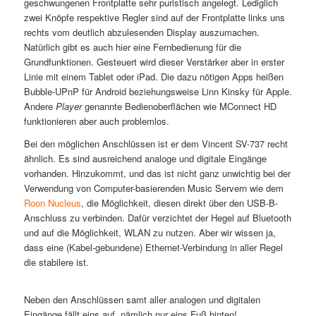
geschwungenen Frontplatte sehr puristisch angelegt. Lediglich
zwei Knöpfe respektive Regler sind auf der Frontplatte links uns
rechts vom deutlich abzulesenden Display auszumachen.
Natürlich gibt es auch hier eine Fernbedienung für die
Grundfunktionen. Gesteuert wird dieser Verstärker aber in erster
Linie mit einem Tablet oder iPad. Die dazu nötigen Apps heißen
Bubble-UPnP für Android beziehungsweise Linn Kinsky für Apple.
Andere
Player
genannte Bedienoberflächen wie MConnect HD
funktionieren aber auch problemlos.
Bei den möglichen Anschlüssen ist er dem Vincent SV-737 recht
ähnlich. Es sind ausreichend analoge und digitale Eingänge
vorhanden. Hinzukommt, und das ist nicht ganz unwichtig bei der
Verwendung von Computer-basierenden Music Servern wie dem
Roon Nucleus
, die Möglichkeit, diesen direkt über den USB-B-
Anschluss zu verbinden. Dafür verzichtet der Hegel auf Bluetooth
und auf die Möglichkeit, WLAN zu nutzen. Aber wir wissen ja,
dass eine (Kabel-gebundene) Ethernet-Verbindung in aller Regel
die stabilere ist.
Neben den Anschlüssen samt aller analogen und digitalen
Eingänge fällt eins auf, nämlich nur eins Fuß hinten!