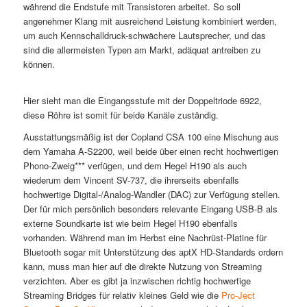
während die Endstufe mit Transistoren arbeitet. So soll
angenehmer Klang mit ausreichend Leistung kombiniert werden,
um auch Kennschalldruck-schwächere Lautsprecher, und das
sind die allermeisten Typen am Markt, adäquat antreiben zu
können.
Hier sieht man die Eingangsstufe mit der Doppeltriode 6922,
diese Röhre ist somit für beide Kanäle zuständig.
Ausstattungsmäßig ist der Copland CSA 100 eine Mischung aus
dem Yamaha A-S2200, weil beide über einen recht hochwertigen
Phono-Zweig*** verfügen, und dem Hegel H190 als auch
wiederum dem Vincent SV-737, die ihrerseits ebenfalls
hochwertige Digital-/Analog-Wandler (DAC) zur Verfügung stellen.
Der für mich persönlich besonders relevante Eingang USB-B als
externe Soundkarte ist wie beim Hegel H190 ebenfalls
vorhanden. Während man im Herbst eine Nachrüst-Platine für
Bluetooth sogar mit Unterstützung des aptX HD-Standards ordern
kann, muss man hier auf die direkte Nutzung von Streaming
verzichten. Aber es gibt ja inzwischen richtig hochwertige
Streaming Bridges für relativ kleines Geld wie die
Pro-Ject