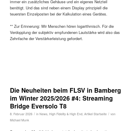
immer ein zusätzliches Gehäuse und ein eigenes Netzteil
benötigt. Und das sind neben einem Display prinzipiell die
teuersten Einzelposten bei der Kalkulation eines Gerätes.
** Zur Erinnerung: Wir Menschen hören logarithmisch. Für die
Verdopplung der subjektiv empfundenen Lautstärke wird also das
Zehnfache der Verstärkerleistung gefordert.
Der
Die Neuheiten beim FLSV in Bamberg
im Winter 2025/2026 #4: Streaming
Bridge Eversolo T8
/
/
8. Februar 2026
in
News
,
High Fidelity & High End
,
Artikel Startseite
von
Michael Munk