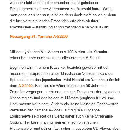
wenn er nicht auch in diesem schon recht gehobenen
Preissegment mehrere Alternativen zur Auswahl hätte. Wenn
man genauer hinschaut, sind es dann doch nicht so viele, denn
die hier vorzustellenden Probanden erfordern ob ihrer
spezifischen Ausstattung schon zwingend eine Vorauswahl.
Neuzugang #1: Yamaha A-S2200
Mit den typischen VU-Metern aus 100 Metern als Yamaha
erkennbar; aber auch sonst ist alles dran am A-S2200
Beginnen wir mit einem Klassiker beziehungsweise mit der
modernen Interpretation eines klassischen Vollverstärkers der
Spitzenklasse des japanischen Edel-Herstellers Yamaha, nämlich
dem
A-S2200
. Fast so, als wären die letzten 35 Jahre im
Zeitraffer vergangen, steht er in seinem Design mit den typischen
Knebelreglern und den beiden VU-Metern (englisch für Volume
Unit) massiv vor einem. Anders als seine kleineren Geschwister
verzichtet der Yamaha A-S2200 auf digitale Eingänge.
Logischerweise bietet das Gerät daher auch keine Streaming-
Option. Hier kann man nur seinen anachronistischen
Plattenspieler und seinen fast schon mausetoten CD-Player, aber