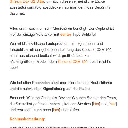
Stream Box S2 Ultra
, um auch diese vermeintliche Lücke
ausstattungsmäßig abzudecken, so man denn das Bedürfnis
dazu hat.
Alles dran, was man zum Musikhören benötigt. Der Copland ist
hier der einzige Verstärker mit
echter
Tape-Schleife!
Wer wirklich kritische Lautsprecher sein eigen nennt und
tatsächlich mit der gebotenen Leistung des Copland CSA 100
nicht ausreichend bedient wird, greift einfach zum
nächstgrößeren Modell, dem
Copland CSA 150
. Jetzt reicht’s
aber!
Wie bei allen Probanden sieht man hier die hohe Bauteildichte
und die aufwändige Signalführung auf der Platine.
Frei nach Winston Churchills Devise: Glauben Sie nur den Tests,
die Sie selbst gefälscht haben.“, können Sie dies [
hier
] und [
hier
]
und erst recht auch noch [
hier
] überprüfen.
Schlussbemerkung:
Was alle vier Verstärker neben der klassischen und somit