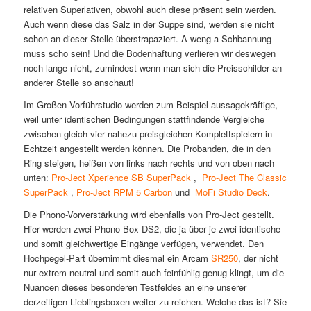
relativen Superlativen, obwohl auch diese präsent sein werden.
Auch wenn diese das Salz in der Suppe sind, werden sie nicht
schon an dieser Stelle überstrapaziert. A weng a Schbannung
muss scho sein! Und die Bodenhaftung verlieren wir deswegen
noch lange nicht, zumindest wenn man sich die Preisschilder an
anderer Stelle so anschaut!
Im Großen Vorführstudio werden zum Beispiel aussagekräftige,
weil unter identischen Bedingungen stattfindende Vergleiche
zwischen gleich vier nahezu preisgleichen Komplettspielern in
Echtzeit angestellt werden können. Die Probanden, die in den
Ring steigen, heißen von links nach rechts und von oben nach
unten:
Pro-Ject Xperience SB SuperPack
,
Pro-Ject The Classic
SuperPack
,
Pro-Ject RPM 5 Carbon
und
MoFi Studio Deck
.
Die Phono-Vorverstärkung wird ebenfalls von Pro-Ject gestellt.
Hier werden zwei Phono Box DS2, die ja über je zwei identische
und somit gleichwertige Eingänge verfügen, verwendet. Den
Hochpegel-Part übernimmt diesmal ein Arcam
SR250
, der nicht
nur extrem neutral und somit auch feinfühlig genug klingt, um die
Nuancen dieses besonderen Testfeldes an eine unserer
derzeitigen Lieblingsboxen weiter zu reichen. Welche das ist? Sie