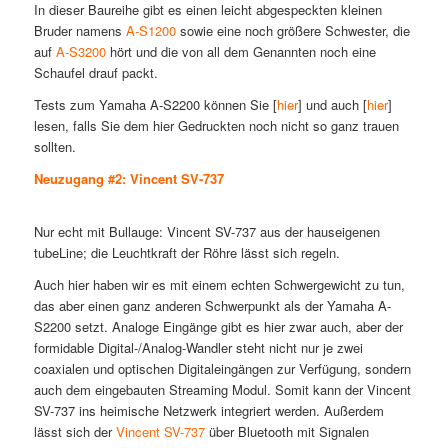
In dieser Baureihe gibt es einen leicht abgespeckten kleinen
Bruder namens
A-S1200
sowie eine noch größere Schwester, die
auf
A-S3200
hört und die von all dem Genannten noch eine
Schaufel drauf packt.
Tests zum Yamaha A-S2200 können Sie [
hier
] und auch [
hier
]
lesen, falls Sie dem hier Gedruckten noch nicht so ganz trauen
sollten.
Neuzugang #2: Vincent SV-737
Nur echt mit Bullauge: Vincent SV-737 aus der hauseigenen
tubeLine; die Leuchtkraft der Röhre lässt sich regeln.
Auch hier haben wir es mit einem echten Schwergewicht zu tun,
das aber einen ganz anderen Schwerpunkt als der Yamaha A-
S2200 setzt. Analoge Eingänge gibt es hier zwar auch, aber der
formidable Digital-/Analog-Wandler steht nicht nur je zwei
coaxialen und optischen Digitaleingängen zur Verfügung, sondern
auch dem eingebauten Streaming Modul. Somit kann der Vincent
SV-737 ins heimische Netzwerk integriert werden. Außerdem
lässt sich der
Vincent SV-737
über Bluetooth mit Signalen