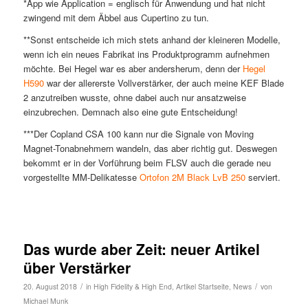
*App wie Application = englisch für Anwendung und hat nicht
zwingend mit dem Äbbel aus Cupertino zu tun.
**Sonst entscheide ich mich stets anhand der kleineren Modelle,
wenn ich ein neues Fabrikat ins Produktprogramm aufnehmen
möchte. Bei Hegel war es aber andersherum, denn der
Hegel
H590
war der allererste Vollverstärker, der auch meine KEF Blade
2 anzutreiben wusste, ohne dabei auch nur ansatzweise
einzubrechen. Demnach also eine gute Entscheidung!
***Der Copland CSA 100 kann nur die Signale von Moving
Magnet-Tonabnehmern wandeln, das aber richtig gut. Deswegen
bekommt er in der Vorführung beim FLSV auch die gerade neu
vorgestellte MM-Delikatesse
Ortofon 2M Black LvB 250
serviert.
Das wurde aber Zeit: neuer Artikel
über Verstärker
/
/
20. August 2018
in
High Fidelity & High End
,
Artikel Startseite
,
News
von
Michael Munk