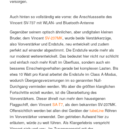
versorgen.
Auch hinten so vollständig wie vorne: die Anschlussseite des
Vincent SV-737 mit WLAN- und Bluetooth-Antenne
Gegenüber seinem optisch ähnlichen, aber undigitalen kleinen
Bruder, dem Vincent
SV-237MK
, wurde beide Verstärkerzüge,
also Vorverstärker und Endstufe, neu entwickelt und zudem
perfekt auf einander abgestimmt. Die Endstufe wurde mehr als
nur moderat weiterentwickelt. Das bedeutet hier nicht nur schlicht
und einfach noch mehr Kraft im Überfluss, sondern auch ein
besseres Einschwingverhalten gerade bei komplexen Lasten. Bis
etwa 10 Watt pro Kanal arbeitet die Endstufe im Class A-Modus,
wodurch Übergangsverzerrungen im so genannten Null-
Durchgang vermieden werden. Wo aber die größten klanglichen
Fortschritte erzielt wurden, ist die Überarbeitung des
Vorverstärkers. Dieser ähnelt nun mehr dem hauseigenen
Flaggschiff, dem Vincent
SA-T7
, als dem bekannten SV-237MK.
Offensichtlich werden bei allen drei Geräten der
tubeLine
Röhren
im Vorverstärker verwendet. Den getrieben Aufwand hier zu
erläutern, würde zu weit führen. Als Klangerlebnis verspricht
Vincent sich und uns: „Im Zusammenspiel mit der