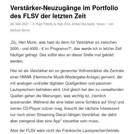
Verstärker-Neuzugänge im Portfolio
des FLSV der letzten Zeit
/
/
26. Mai 2021
in
High Fidelity & High End
,
Artikel Startseite
,
News
von
Michael Munk
„Du, Herr Munk, was hast du denn für Verstärker so zwischen
3000.- und 4000.- € im Programm?“, das werde ich in letzter Zeit
häufiger gefragt. Das sollte also an dieser Stelle mal geklärt
werden.
Hier ist als
Verstärker
ein so genannter Vollverstärker die Zentrale
einer HMWA (Heimische Musik-Wiedergabe-Anlage) gemeint, der
mit analogen und/oder digitalen Quellgeräten und passiven
Lautsprechern betrieben wird. Und gleich bei den zu verwaltenden
Quellen gehen die Meinungen, was wichtig ist, ziemlich
auseinander. Während der eine lieber seine Schätze auf Vinyl und
seinen CD-Player nutzen mag, braucht der nächste Interessent
nur noch einen Streaming Dienst-fähigen Verstärker, der dafür
aber zwingend über eine App* steuerbar sein muss.
Aber der FLSV wäre nicht der Fränkische Lautsprecher-Vertrieb,