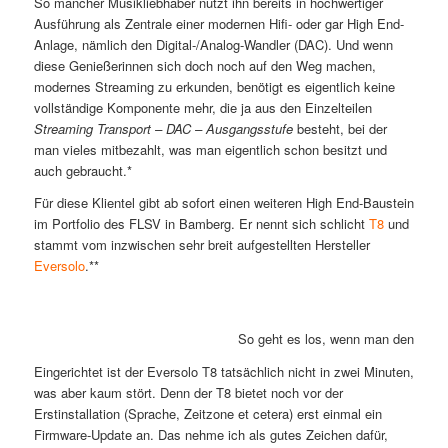
So mancher Musikliebhaber nutzt ihn bereits in hochwertiger
Ausführung als Zentrale einer modernen Hifi- oder gar High End-
Anlage, nämlich den Digital-/Analog-Wandler (DAC). Und wenn
diese Genießerinnen sich doch noch auf den Weg machen,
modernes Streaming zu erkunden, benötigt es eigentlich keine
vollständige Komponente mehr, die ja aus den Einzelteilen
Streaming Transport – DAC – Ausgangsstufe
besteht, bei der
man vieles mitbezahlt, was man eigentlich schon besitzt und
auch gebraucht.*
Für diese Klientel gibt ab sofort einen weiteren High End-Baustein
im Portfolio des FLSV in Bamberg. Er nennt sich schlicht
T8
und
stammt vom inzwischen sehr breit aufgestellten Hersteller
Eversolo
.**
So geht es los, wenn man den Everso
Eingerichtet ist der Eversolo T8 tatsächlich nicht in zwei Minuten,
was aber kaum stört. Denn der T8 bietet noch vor der
Erstinstallation (Sprache, Zeitzone et cetera) erst einmal ein
Firmware-Update an. Das nehme ich als gutes Zeichen dafür,