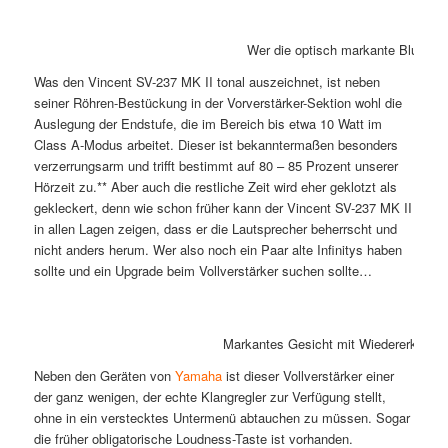
Wer die optisch markante Bluetoot
Was den Vincent SV-237 MK II tonal auszeichnet, ist neben
seiner Röhren-Bestückung in der Vorverstärker-Sektion wohl die
Auslegung der Endstufe, die im Bereich bis etwa 10 Watt im
Class A-Modus arbeitet. Dieser ist bekanntermaßen besonders
verzerrungsarm und trifft bestimmt auf 80 – 85 Prozent unserer
Hörzeit zu.** Aber auch die restliche Zeit wird eher geklotzt als
gekleckert, denn wie schon früher kann der Vincent SV-237 MK II
in allen Lagen zeigen, dass er die Lautsprecher beherrscht und
nicht anders herum. Wer also noch ein Paar alte Infinitys haben
sollte und ein Upgrade beim Vollverstärker suchen sollte…
Markantes Gesicht mit Wiedererkennun
Neben den Geräten von
Yamaha
ist dieser Vollverstärker einer
der ganz wenigen, der echte Klangregler zur Verfügung stellt,
ohne in ein verstecktes Untermenü abtauchen zu müssen. Sogar
die früher obligatorische Loudness-Taste ist vorhanden.