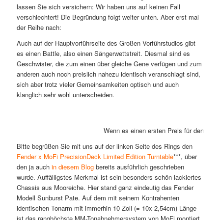
lassen Sie sich versichern: Wir haben uns auf keinen Fall
verschlechtert! Die Begründung folgt weiter unten. Aber erst mal
der Reihe nach:
Auch auf der Hauptvorführseite des Großen Vorführstudios gibt
es einen Battle, also einen Sängerwettstreit. Diesmal sind es
Geschwister, die zum einen über gleiche Gene verfügen und zum
anderen auch noch preislich nahezu identisch veranschlagt sind,
sich aber trotz vieler Gemeinsamkeiten optisch und auch
klanglich sehr wohl unterscheiden.
Wenn es einen ersten Preis für den bunte
Bitte begrüßen Sie mit uns auf der linken Seite des Rings den
Fender x MoFi PrecisionDeck Limited Edition Turntable
***, über
den ja auch
in diesem Blog
bereits ausführlich geschrieben
wurde. Auffälligstes Merkmal ist sein besonders schön lackiertes
Chassis aus Mooreiche. Hier stand ganz eindeutig das Fender
Modell Sunburst Pate. Auf dem mit seinem Kontrahenten
identischen Tonarm mit immerhin 10 Zoll (= 10x 2,54cm) Länge
ist das ranghöchste MM-Tonabnehmersystem von MoFi montiert,