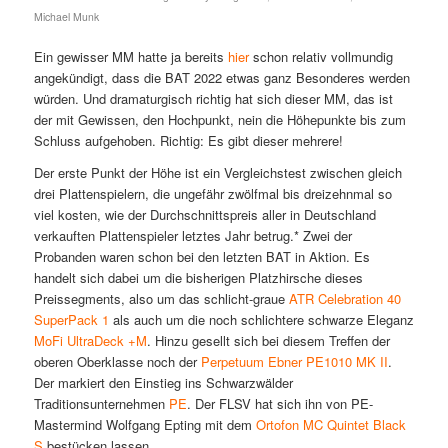
Michael Munk
Ein gewisser MM hatte ja bereits
hier
schon relativ vollmundig
angekündigt, dass die BAT 2022 etwas ganz Besonderes werden
würden. Und dramaturgisch richtig hat sich dieser MM, das ist
der mit Gewissen, den Hochpunkt, nein die Höhepunkte bis zum
Schluss aufgehoben. Richtig: Es gibt dieser mehrere!
Der erste Punkt der Höhe ist ein Vergleichstest zwischen gleich
drei Plattenspielern, die ungefähr zwölfmal bis dreizehnmal so
viel kosten, wie der Durchschnittspreis aller in Deutschland
verkauften Plattenspieler letztes Jahr betrug.* Zwei der
Probanden waren schon bei den letzten BAT in Aktion. Es
handelt sich dabei um die bisherigen Platzhirsche dieses
Preissegments, also um das schlicht-graue
ATR Celebration 40
SuperPack 1
als auch um die noch schlichtere schwarze Eleganz
MoFi UltraDeck +M
. Hinzu gesellt sich bei diesem Treffen der
oberen Oberklasse noch der
Perpetuum Ebner PE1010 MK II
.
Der markiert den Einstieg ins Schwarzwälder
Traditionsunternehmen
PE
. Der FLSV hat sich ihn von PE-
Mastermind Wolfgang Epting mit dem
Ortofon MC Quintet Black
S
bestücken lassen.