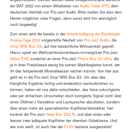
der BAT 2022 von einem Mitarbeiter von
Audio Trade ATR
, dem
deutschen Vertrieb von Pro-Ject Audio. Bitte stellen Sie also dem
Herren möglichst viele Fragen, denn sonst wird ihm womöglich
noch langweilig!
Zum einen wird die bereits in der
Vorankündigung der Bamberger
Analog-Tage 2022
vorgestellte Neuheit von
Pro-Ject Audio
, die
Vinyl NRS Box S3
, auf ihre tatsächliche Wirksamkeit geprüft.
Hierzu spielt ein Weihnachtstannenbaum-immergrüner Pro-Ject
Debut EVO
zunächst an einer Pro-Ject
Phono Box S2 Ultra
, die
ja in ihrer Preisklasse wenig bis keinen Marktbegleiter kennt, der
ihr das feinperlende Mineralwasser reichen könnte. Von hier aus
geht es in die Pro-Ject Vinyl NRS Box S3. Um aber das
klangliche Ergebnis richtig und eindeutlich nachvollziehen zu
können, haben wir uns dafür entschieden, das feine unkorrigierte
oder per einfachem Umschalten doch korrigierte Signal nicht über
einen (Röhren-) Verstärker und Lautsprecher abzuhören, sondern
über einen mehr als spezialisierten Kopfhörer-Verstärker, hier
konkret die Pro-Ject
Head Box DS2 B
, und über einen oder
besser zwei adäquate Kopfhörer der obersten Güteklasse. Und
wie man weiß, ist auch hier der
FLSV
bestens ausgestattet!