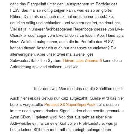
dann das Flaggschiff unter den Lautsprechern im Portfolio des
FLSV, das mal so richtig zeigen kann, was es so an großer
Bühne, Dynamik und auch maximal erreichbarer Lautstärke,
natürlich völlig und schlacken- und verzerrungsfrei, so drauf hat.
Viel ist ja in unserer fachbezogenen Regenbogenpresse von Live-
Charakter oder sogar vom Live-Erlebnis zu lesen. Aber Hand aufs
Herz: Welche Lautsprecher, auch die im Portfolio des FLSV,
können diesen Anspruch auch nur ansatzweise einlösen? Die
allerwenigsten. Aber unser zwei mal zweiteiliges
Subwoofer-/Satelliten-System
Thivan Labs Anteros 9
kann diese
Anforderung spielend einlösen. Und wie!
Trotz der zwei 38er sind das nur die Satelliten der Thivan
Auch hier sei das Set-up nur kurz aufgezählt: Quelle wird das hier
bereits vorgestellte
Pro-Ject X8 SuperSuperPack
sein, dessen
immer noch symmetrisches Signal in den oben bereits genannten
Ayon CD-35 II geleitet wird. Von dort aus geht es über eine
Aktivweiche einmal zu einer kraftvollen Profi-Endstufe, was ja
heute keinen Stilbruch mehr mit sich bringt, solange deren