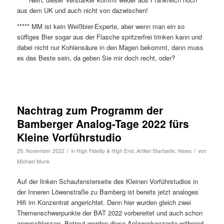
aus dem UK und auch nicht von dazwischen!
***** MM ist kein Weißbier-Experte, aber wenn man ein so
süffiges Bier sogar aus der Flasche spritzerfrei trinken kann und
dabei nicht nur Kohlensäure in den Magen bekommt, dann muss
es das Beste sein, da geben Sie mir doch recht, oder?
Nachtrag zum Programm der
Bamberger Analog-Tage 2022 fürs
Kleine Vorführstudio
/
/
29. November 2022
in
High Fidelity & High End
,
Artikel Startseite
,
News
von
Michael Munk
Auf der linken Schaufensterseite des Kleinen Vorführstudios in
der Inneren Löwenstraße zu Bamberg ist bereits jetzt analoges
Hifi im Konzentrat angerichtet. Denn hier wurden gleich zwei
Themenschwerpunkte der BAT 2022 vorbereitet und auch schon
angeschlossen. Betreut werden diese Anlagenkonzepte während