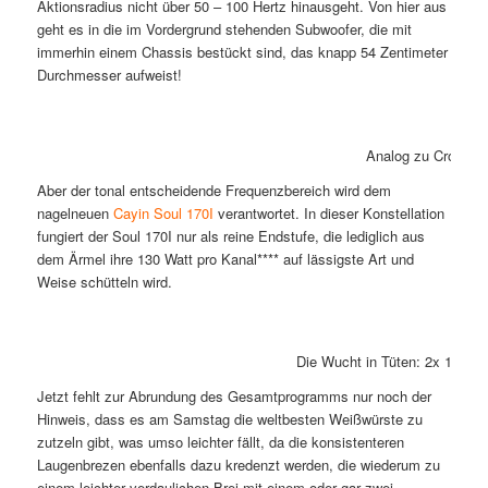
Aktionsradius nicht über 50 – 100 Hertz hinausgeht. Von hier aus
geht es in die im Vordergrund stehenden Subwoofer, die mit
immerhin einem Chassis bestückt sind, das knapp 54 Zentimeter
Durchmesser aufweist!
Analog zu Crocodi
Aber der tonal entscheidende Frequenzbereich wird dem
nagelneuen
Cayin Soul 170I
verantwortet. In dieser Konstellation
fungiert der Soul 170I nur als reine Endstufe, die lediglich aus
dem Ärmel ihre 130 Watt pro Kanal**** auf lässigste Art und
Weise schütteln wird.
Die Wucht in Tüten: 2x 130 Wa
Jetzt fehlt zur Abrundung des Gesamtprogramms nur noch der
Hinweis, dass es am Samstag die weltbesten Weißwürste zu
zutzeln gibt, was umso leichter fällt, da die konsistenteren
Laugenbrezen ebenfalls dazu kredenzt werden, die wiederum zu
einem leichter verdaulichen Brei mit einem oder gar zwei