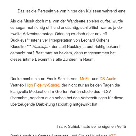
Das ist die Perspektive von hinter den Kulissen während eines LP
Als die Musik doch mal von der Wandseite spielen durfte, wurde
es sogar mal richtig still und andächtig, schließlich war es ja der
zweite Adventssamstag. Oder lag es doch eher an Jeff
Buckleys** intensiver Interpretation von Leonard Cohens
Klassiker***
Hallelujah
, den Jeff Buckley ja erst richtig bekannt
gemacht hat? Bestimmt an beidem, denn mitgenommen hat
dieses intime Bekenntnis alle Zuhörer im Raum.
Danke nochmals an Frank Schick vom
MoFi
– und
DS-Audio
-
Vertrieb
High Fidelity-Studio
, der nicht nur an beiden Tagen die
klangvolle Moderation im Großen Vorführstudio des FLSV
übernahm, sondern auch schon bei den Vorbereitungen für diese
überzeugende Darbietung tatkräftig mitgewirkt hat.
Frank Schick hatte seine eigenen Verführ-Sch
Danke auch an Günter Antoniazzi und Oliver Unkel von
ATR