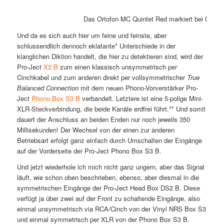
Das Ortofon MC Quintet Red markiert bei Ortofo
Und da es sich auch hier um feine und feinste, aber
schlussendlich dennoch eklatante* Unterschiede in der
klanglichen Diktion handelt, die hier zu detektieren sind, wird der
Pro-Ject
X2 B
zum einen klassisch unsymmetrisch per
Cinchkabel und zum anderen direkt per vollsymmetrischer
True
Balanced Connection
mit dem neuen Phono-Vorverstärker Pro-
Ject
Phono Box S3 B
verbandelt. Letztere ist eine 5-polige Mini-
XLR-Steckverbindung, die beide Kanäle erdfrei führt.** Und somit
dauert der Anschluss an beiden Enden nur noch jeweils 350
Millisekunden! Der Wechsel von der einen zur anderen
Betriebsart erfolgt ganz einfach durch Umschalten der Eingänge
auf der Vorderseite der Pro-Ject Phono Box S3 B.
Und jetzt wiederhole ich mich nicht ganz ungern, aber das Signal
läuft, wie schon oben beschrieben, ebenso, aber diesmal in die
symmetrischen Eingänge der Pro-Ject Head Box DS2 B. Diese
verfügt ja über zwei auf der Front zu schaltende Eingänge, also
einmal unsymmetrisch via RCA/Cinch von der Vinyl NRS Box S3
und einmal symmetrisch per XLR von der Phono Box S3 B.