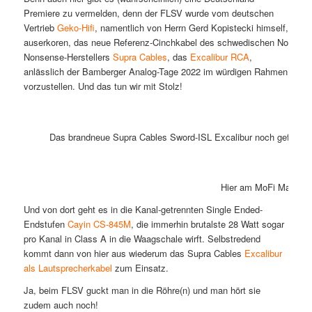
Premiere zu vermelden, denn der FLSV wurde vom deutschen
Vertrieb
Geko-Hifi
, namentlich von Herrn Gerd Kopistecki himself,
auserkoren, das neue Referenz-Cinchkabel des schwedischen No
Nonsense-Herstellers
Supra Cables
, das
Excalibur RCA
,
anlässlich der Bamberger Analog-Tage 2022 im würdigen Rahmen
vorzustellen. Und das tun wir mit Stolz!
Das brandneue Supra Cables Sword-ISL Excalibur noch gefangen 
Hier am MoFi MasterPh
Und von dort geht es in die Kanal-getrennten Single Ended-
Endstufen
Cayin CS-845M
, die immerhin brutalste 28 Watt sogar
pro Kanal in Class A in die Waagschale wirft. Selbstredend
kommt dann von hier aus wiederum das Supra Cables
Excalibur
als Lautsprecherkabel
zum Einsatz.
Ja, beim FLSV guckt man in die Röhre(n) und man hört sie
zudem auch noch!