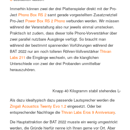
Immerhin können zwei der drei Plattenspieler direkt mit der Pro-
Ject
Phono Box RS 2
samt gerade vorgestelltem Zusatznetzteil
Pro-Ject
Power Box RS 2 Phono
verbunden werden. Wir müssen
während der Veranstaltung also nur jeweils einmal umstecken.
Praktisch ist zudem, dass dieser tolle Phono-Vorverstärker über
zwei parallel nutzbare Ausgänge verfügt. So braucht man
während der bestimmt spannenden Vorführungen während der
BAT 2022 nur am noch tolleren Röhren-Vollverstärker
Thivan
Labs 211
die Eingänge wechseln, um die klanglichen
Unterschiede von zwei der drei Probanden unmittelbar
herauszuhören.
Knapp 40 Kilogramm stabil stehendes Lebendg
Als dazu idealtypisch dazu passende Lautsprecher werden die
Zingali Acoustics Twenty Evo 1.2
eingesetzt. Oder bei
entsprechender Nachfrage die
Thivan Labs Eros 9 Anniversary
.
Die Hauptattraktion der BAT 2022 musste ein wenig umgestrickt
werden, die Gründe hierfür nenne ich Ihnen gerne vor Ort. Aber