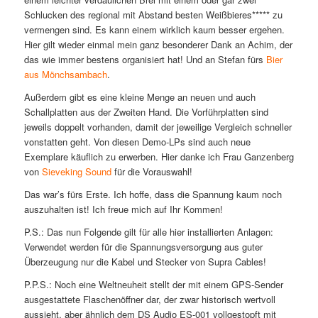
Schlucken des regional mit Abstand besten Weißbieres***** zu
vermengen sind. Es kann einem wirklich kaum besser ergehen.
Hier gilt wieder einmal mein ganz besonderer Dank an Achim, der
das wie immer bestens organisiert hat! Und an Stefan fürs
Bier
aus Mönchsambach
.
Außerdem gibt es eine kleine Menge an neuen und auch
Schallplatten aus der Zweiten Hand. Die Vorführplatten sind
jeweils doppelt vorhanden, damit der jeweilige Vergleich schneller
vonstatten geht. Von diesen Demo-LPs sind auch neue
Exemplare käuflich zu erwerben. Hier danke ich Frau Ganzenberg
von
Sieveking Sound
für die Vorauswahl!
Das war’s fürs Erste. Ich hoffe, dass die Spannung kaum noch
auszuhalten ist! Ich freue mich auf Ihr Kommen!
P.S.: Das nun Folgende gilt für alle hier installierten Anlagen:
Verwendet werden für die Spannungsversorgung aus guter
Überzeugung nur die Kabel und Stecker von Supra Cables!
P.P.S.: Noch eine Weltneuheit stellt der mit einem GPS-Sender
ausgestattete Flaschenöffner dar, der zwar historisch wertvoll
aussieht, aber ähnlich dem DS Audio ES-001 vollgestopft mit