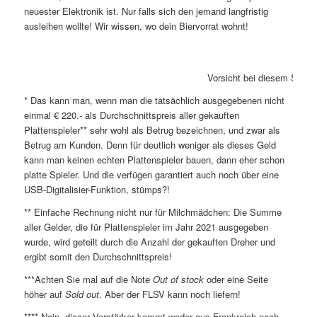
neuester Elektronik ist. Nur falls sich den jemand langfristig
ausleihen wollte! Wir wissen, wo dein Biervorrat wohnt!
Vorsicht bei diesem Steha
* Das kann man, wenn man die tatsächlich ausgegebenen nicht
einmal € 220.- als Durchschnittspreis aller gekauften
Plattenspieler** sehr wohl als Betrug bezeichnen, und zwar als
Betrug am Kunden. Denn für deutlich weniger als dieses Geld
kann man keinen echten Plattenspieler bauen, dann eher schon
platte Spieler. Und die verfügen garantiert auch noch über eine
USB-Digitalisier-Funktion, stümps?!
** Einfache Rechnung nicht nur für Milchmädchen: Die Summe
aller Gelder, die für Plattenspieler im Jahr 2021 ausgegeben
wurde, wird geteilt durch die Anzahl der gekauften Dreher und
ergibt somit den Durchschnittspreis!
***Achten Sie mal auf die Note
Out of stock
oder eine Seite
höher auf
Sold out
. Aber der FLSV kann noch liefern!
**** Nein, dieser Verstärker kommt weder aus Frankreich noch