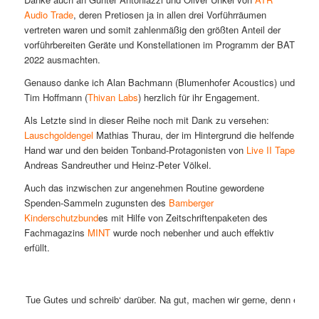
Audio Trade
, deren Pretiosen ja in allen drei Vorführräumen
vertreten waren und somit zahlenmäßig den größten Anteil der
vorführbereiten Geräte und Konstellationen im Programm der BAT
2022 ausmachten.
Genauso danke ich Alan Bachmann (Blumenhofer Acoustics) und
Tim Hoffmann (
Thivan Labs
) herzlich für ihr Engagement.
Als Letzte sind in dieser Reihe noch mit Dank zu versehen:
Lauschgoldengel
Mathias Thurau, der im Hintergrund die helfende
Hand war und den beiden Tonband-Protagonisten von
Live II Tape
Andreas Sandreuther und Heinz-Peter Völkel.
Auch das inzwischen zur angenehmen Routine gewordene
Spenden-Sammeln zugunsten des
Bamberger
Kinderschutzbund
es mit Hilfe von Zeitschriftenpaketen des
Fachmagazins
MINT
wurde noch nebenher und auch effektiv
erfüllt.
Tue Gutes und schreib‘ darüber. Na gut, machen wir gerne, denn es ist