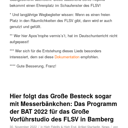
bekommt einen Ehrenplatz im Schaufenster des FLSV!
* Und langjährige Wegbegleiter wissen: Wenn es einen freien
Platz in den Räumlichkeiten des FLSV gibt, dann wird er auch
genutzt und gefüllt.
** Wer hier Apos’trophe vermis’s’t, hat im Deutschunterricht nicht
aufgepasst!
*** Wer sich für die Entstehung dieses Lieds besonders
interessiert, dem sei diese
Dokumentation
empfohlen.
**** Gute Besserung, Franz!
Hier folgt das Große Besteck sogar
mit Messerbänkchen: Das Programm
der BAT 2022 für das Große
Vorführstudio des FLSV in Bamberg
/
/
30. November 2022
in
High Fidelity & High End
,
Artikel Startseite
,
News
von