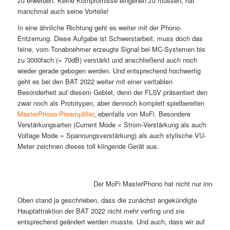
zu erwerben. Keine Kompromisse eingehen zu müssen, hat
manchmal auch seine Vorteile!
In eine ähnliche Richtung geht es weiter mit der Phono-
Entzerrung. Diese Aufgabe ist Schwerstarbeit, muss doch das
feine, vom Tonabnehmer erzeugte Signal bei MC-Systemen bis
zu 3000fach (= 70dB) verstärkt und anschließend auch noch
wieder gerade gebogen werden. Und entsprechend hochwertig
geht es bei den BAT 2022 weiter mit einer veritablen
Besonderheit auf diesem Gebiet, denn der FLSV präsentiert den
zwar noch als Prototypen, aber dennoch komplett spielbereiten
MasterPhono Preamplifier
, ebenfalls von MoFi. Besondere
Verstärkungsarten (Current Mode = Strom-Verstärkung als auch
Voltage Mode = Spannungsverstärkung) als auch stylische VU-
Meter zeichnen dieses toll klingende Gerät aus.
Der MoFi MasterPhono hat nicht nur innere We
Oben stand ja geschrieben, dass die zunächst angekündigte
Hauptattraktion der BAT 2022 nicht mehr verfing und sie
entsprechend geändert werden musste. Und auch, dass wir auf