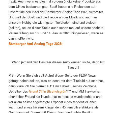
Fazit: Auch wenn es diesmal vordergründig keine Produkte aus
dem UK zu bestaunen gab, Spaß haben alle Probanden auf
unserer kleinen Insel der Bamberger Analog-Tage 2022 verbreitet.
Und weil der Spaß und die Freude an der Musik und auch an
unserem Hobby die wichtigsten Treibfedern sind und bleiben
(sollten), sei an dieser Stelle auch schon mal auf unsere nächste
Veranstaltung am 13. und 14. Januar 2023 hingewiesen, wenn es
dann heißen wird:
Bamberger Anti-Analog-Tage 2023!
Wenn jemand den Besitzer dieses Auto kennen sollte, dann bitten Si
Tausch!
P.S.: Wenn Sie sich seit Aufruf dieser Seite der FLSV-News
gefragt haben sollten, was es denn mit dem Titelbild auf sich hat,
dann kläre ich Sie hiermit auf: Herr Hevesi, seines Zeichens
Betreiber des
Grund 74 in Bischofsgrün
**** und MM inzwischen
eher lieber Freund als Kunde, hat mir dieses wunderschöne und
vor allem selbst angefertigte Exponat eines tendenziell eher
warm und etwas hölzern klingenden Röhrenvollverstärkers als
Gastgeschenk überreicht! Diese täuschend echte Replika