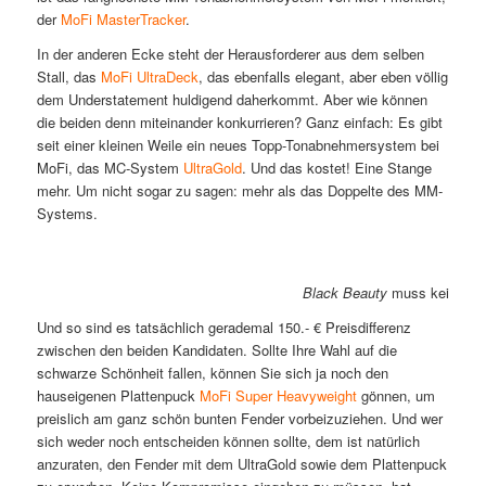
der
MoFi MasterTracker
.
In der anderen Ecke steht der Herausforderer aus dem selben
Stall, das
MoFi UltraDeck
, das ebenfalls elegant, aber eben völlig
dem Understatement huldigend daherkommt. Aber wie können
die beiden denn miteinander konkurrieren? Ganz einfach: Es gibt
seit einer kleinen Weile ein neues Topp-Tonabnehmersystem bei
MoFi, das MC-System
UltraGold
. Und das kostet! Eine Stange
mehr. Um nicht sogar zu sagen: mehr als das Doppelte des MM-
Systems.
Black Beauty
muss kein Pferd
Und so sind es tatsächlich gerademal 150.- € Preisdifferenz
zwischen den beiden Kandidaten. Sollte Ihre Wahl auf die
schwarze Schönheit fallen, können Sie sich ja noch den
hauseigenen Plattenpuck
MoFi Super Heavyweight
gönnen, um
preislich am ganz schön bunten Fender vorbeizuziehen. Und wer
sich weder noch entscheiden können sollte, dem ist natürlich
anzuraten, den Fender mit dem UltraGold sowie dem Plattenpuck