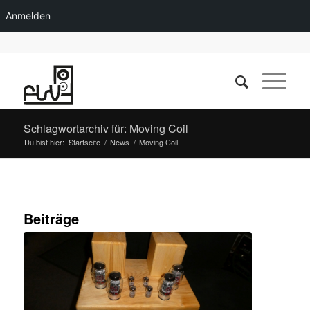
Anmelden
Schlagwortarchiv für: Moving Coil
Du bist hier:
Startseite
/
News
/
Moving Coil
Beiträge