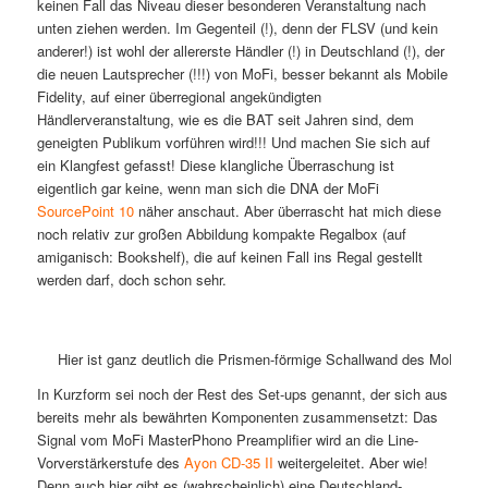
keinen Fall das Niveau dieser besonderen Veranstaltung nach
unten ziehen werden. Im Gegenteil (!), denn der FLSV (und kein
anderer!) ist wohl der allererste Händler (!) in Deutschland (!), der
die neuen Lautsprecher (!!!) von MoFi, besser bekannt als Mobile
Fidelity, auf einer überregional angekündigten
Händlerveranstaltung, wie es die BAT seit Jahren sind, dem
geneigten Publikum vorführen wird!!! Und machen Sie sich auf
ein Klangfest gefasst! Diese klangliche Überraschung ist
eigentlich gar keine, wenn man sich die DNA der MoFi
SourcePoint 10
näher anschaut. Aber überrascht hat mich diese
noch relativ zur großen Abbildung kompakte Regalbox (auf
amiganisch: Bookshelf), die auf keinen Fall ins Regal gestellt
werden darf, doch schon sehr.
Hier ist ganz deutlich die Prismen-förmige Schallwand des MoFi So
In Kurzform sei noch der Rest des Set-ups genannt, der sich aus
bereits mehr als bewährten Komponenten zusammensetzt: Das
Signal vom MoFi MasterPhono Preamplifier wird an die Line-
Vorverstärkerstufe des
Ayon CD-35 II
weitergeleitet. Aber wie!
Denn auch hier gibt es (wahrscheinlich) eine Deutschland-