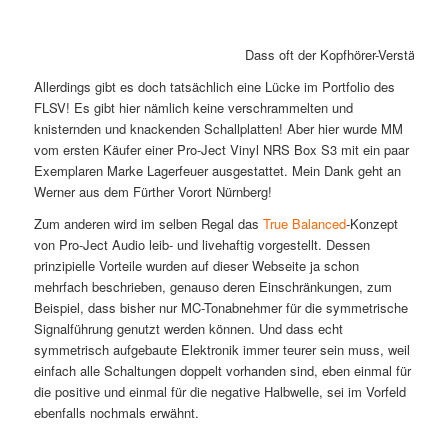
Dass oft der Kopfhörer-Verstärker 
Allerdings gibt es doch tatsächlich eine Lücke im Portfolio des
FLSV! Es gibt hier nämlich keine verschrammelten und
knisternden und knackenden Schallplatten! Aber hier wurde MM
vom ersten Käufer einer Pro-Ject Vinyl NRS Box S3 mit ein paar
Exemplaren Marke Lagerfeuer ausgestattet. Mein Dank geht an
Werner aus dem Fürther Vorort Nürnberg!
Zum anderen wird im selben Regal das
True Balanced
-Konzept
von Pro-Ject Audio leib- und livehaftig vorgestellt. Dessen
prinzipielle Vorteile wurden auf dieser Webseite ja schon
mehrfach beschrieben, genauso deren Einschränkungen, zum
Beispiel, dass bisher nur MC-Tonabnehmer für die symmetrische
Signalführung genutzt werden können. Und dass echt
symmetrisch aufgebaute Elektronik immer teurer sein muss, weil
einfach alle Schaltungen doppelt vorhanden sind, eben einmal für
die positive und einmal für die negative Halbwelle, sei im Vorfeld
ebenfalls nochmals erwähnt.