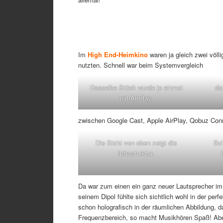
Im
High End-Heimkino
waren ja gleich zwei völli
nutzten. Schnell war beim Systemvergleich
Dasselbe Stück wurde je einmal
da
mit AirPlay,
zwischen Google Cast, Apple AirPlay, Qobuz Conne
Die Sicht von oben zeigt die
Sch
Infrastruktur.
Da war zum einen ein ganz neuer Lautsprecher im
seinem Dipol fühlte sich sichtlich wohl in der per
schon holografisch in der räumlichen Abbildung, d
Frequenzbereich, so macht Musikhören Spaß! Aber 