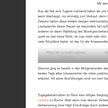
Mit dem
Aus der Not eine Tugend machend haben wir uns f
wenn überhaupt, nur einmalig zum Verkauf, denn r
Zwecke hatten diese beiden riesigen elektrostatis
Lautsprecher dieser Bauart als besonders fein auf
anderen ist deren Abbildung des Musikgeschehens
spielt es fast keine Rolle, ob man steht oder sitzt
viele Sitzplätze bietet, ist das für alle Anwesend
Wenn hier jemand in seinem
da
Element war,
Diesmal ging es bereits in den Morgenstunden des 
beiden Tage allen Interessierten die vielen prakt
erläutert. All seine Ausführungen sind nun kein
Zugegebenermaßen ist Roon kein billiges Vergnüge
Licence
zu Buche. Aber wenn man dessen Vorteile 
Verbesserung einer High End-Anlage durch andere