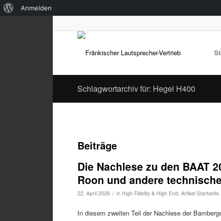
Über
Anmelden
WordPress
St
Schlagwortarchiv für: Hegel H400
Beiträge
Die Nachlese zu den BAAT 2
Roon und andere technisch
/
22. April 2026
in
High Fidelity & High End
,
Artikel Startseite
In diesem zweiten Teil der Nachlese der Bamberg