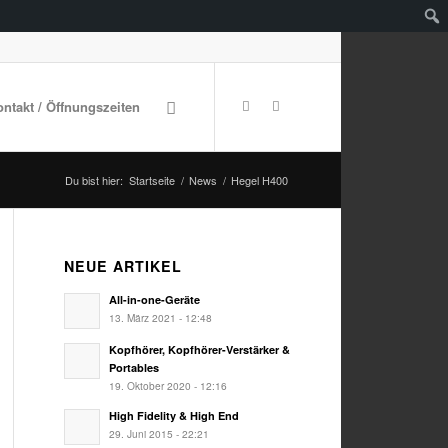
ontakt / Öffnungszeiten
Du bist hier:
Startseite
/
News
/
Hegel H400
NEUE ARTIKEL
All-in-one-Geräte
13. März 2021 - 12:48
Kopfhörer, Kopfhörer-Verstärker &
Portables
19. Oktober 2020 - 12:16
High Fidelity & High End
29. Juni 2015 - 22:21