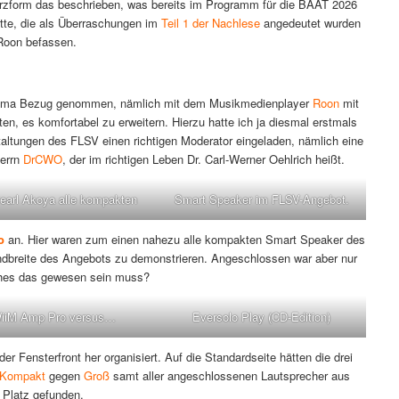
 Kurzform das beschrieben, was bereits im Programm für die BAAT 2026
tte, die als Überraschungen im
Teil 1 der Nachlese
angedeutet wurden
Roon befassen.
tthema Bezug genommen, nämlich mit dem Musikmedienplayer
Roon
mit
en, es komfortabel zu erweitern. Hierzu hatte ich ja diesmal erstmals
taltungen des FLSV einen richtigen Moderator eingeladen, nämlich eine
Herrn
DrCWO
, der im richtigen Leben Dr. Carl-Werner Oehlrich heißt.
earl Akoya alle kompakten
Smart Speaker im FLSV-Angebot.
o
an. Hier waren zum einen nahezu alle kompakten Smart Speaker des
dbreite des Angebots zu demonstrieren. Angeschlossen war aber nur
lches das gewesen sein muss?
iiM Amp Pro versus…
Eversolo Play (CD-Edition)
r Fensterfront her organisiert. Auf die Standardseite hätten die drei
Kompakt
gegen
Groß
samt aller angeschlossenen Lautsprecher aus
 Platz gefunden.