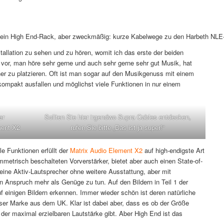
ein High End-Rack, aber zweckmäßig: kurze Kabelwege zu den Harbeth NLE
allation zu sehen und zu hören, womit ich das erste der beiden
 vor, man höre sehr gerne und auch sehr gerne sehr gut Musik, hat
r zu platzieren. Oft ist man sogar auf den Musikgenuss mit einem
ompakt ausfallen und möglichst viele Funktionen in nur einem
er
Sollten Sie hier irgendwo Supra Cables entdecken,
ment X2
rufen Sie bitte „Das ist ja super!“
le Funktionen erfüllt der
Matrix Audio Element X2
auf high-endigste Art
metrisch beschalteten Vorverstärker, bietet aber auch einen State-of-
leine Aktiv-Lautsprecher ohne weitere Ausstattung, aber mit
nspruch mehr als Genüge zu tun. Auf den Bildern in Teil 1 der
 einigen Bildern erkennen. Immer wieder schön ist deren natürliche
ser Marke aus dem UK. Klar ist dabei aber, dass es ob der Größe
der maximal erzielbaren Lautstärke gibt. Aber High End ist das