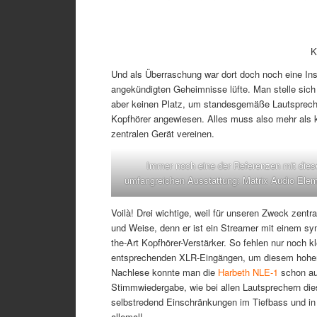
K
Und als Überraschung war dort doch noch eine Inst
angekündigten Geheimnisse lüfte. Man stelle sich
aber keinen Platz, um standesgemäße Lautspreche
Kopfhörer angewiesen. Alles muss also mehr als k
zentralen Gerät vereinen.
Immer noch eine der Referenzen mit dies
umfangreichen Ausstattung: Matrix Audio Ele
Voilà! Drei wichtige, weil für unseren Zweck zentra
und Weise, denn er ist ein Streamer mit einem sym
the-Art Kopfhörer-Verstärker. So fehlen nur noch k
entsprechenden XLR-Eingängen, um diesem hohen A
Nachlese konnte man die
Harbeth NLE-1
schon auf
Stimmwiedergabe, wie bei allen Lautsprechern die
selbstredend Einschränkungen im Tiefbass und in 
allemal!