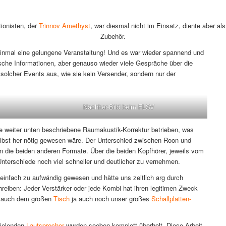
ionisten, der
Trinnov Amethyst
, war diesmal nicht im Einsatz, diente aber 
Zubehör.
einmal eine gelungene Veranstaltung! Und es war wieder spannend und
sche Informationen, aber genauso wieder viele Gespräche über die
olcher Events aus, wie sie kein Versender, sondern nur der
Nachher-Bild beim FLSV
ie weiter unten beschriebene Raumakustik-Korrektur betrieben, was
st her nötig gewesen wäre. Der Unterschied zwischen Roon und
 die beiden anderen Formate. Über die beiden Kopfhörer, jeweils vom
Unterschiede noch viel schneller und deutlicher zu vernehmen.
infach zu aufwändig gewesen und hätte uns zeitlich arg durch
reiben: Jeder Verstärker oder jede Kombi hat ihren legitimen Zweck
a auch dem großen
Tisch
ja auch noch unser großes
Schallplatten-
pielenden
Lautsprecher
wurden soeben komplett überholt. Diese Arbeit