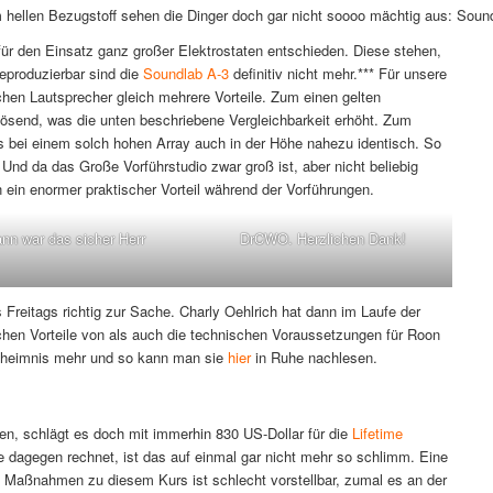
 hellen Bezugstoff sehen die Dinger doch gar nicht soooo mächtig aus: Soun
ür den Einsatz ganz großer Elektrostaten entschieden. Diese stehen,
eproduzierbar sind die
Soundlab A-3
definitiv nicht mehr.*** Für unsere
chen Lautsprecher gleich mehrere Vorteile. Zum einen gelten
lösend, was die unten beschriebene Vergleichbarkeit erhöht. Zum
 bei einem solch hohen Array auch in der Höhe nahezu identisch. So
. Und da das Große Vorführstudio zwar groß ist, aber nicht beliebig
en ein enormer praktischer Vorteil während der Vorführungen.
nn war das sicher Herr
DrCWO. Herzlichen Dank!
Freitags richtig zur Sache. Charly Oehlrich hat dann im Laufe der
ischen Vorteile von als auch die technischen Voraussetzungen für Roon
 Geheimnis mehr und so kann man sie
hier
in Ruhe nachlesen.
n, schlägt es doch mit immerhin 830 US-Dollar für die
Lifetime
dagegen rechnet, ist das auf einmal gar nicht mehr so schlimm. Eine
 Maßnahmen zu diesem Kurs ist schlecht vorstellbar, zumal es an der