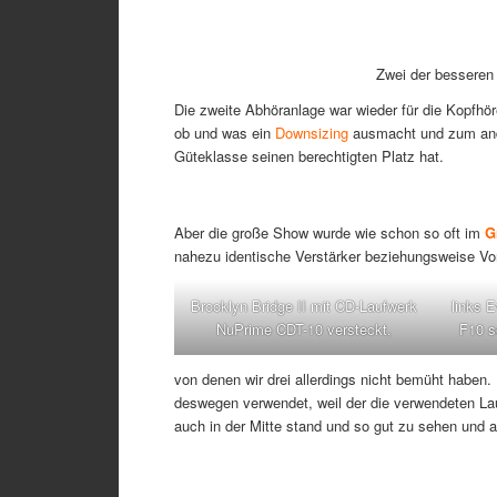
Zwei der besseren
Die zweite Abhöranlage war wieder für die Kopfhö
ob und was ein
Downsizing
ausmacht und zum and
Güteklasse seinen berechtigten Platz hat.
Aber die große Show wurde wie schon so oft im
G
nahezu identische Verstärker beziehungsweise Vo
Brooklyn Bridge II mit CD-Laufwerk
links 
NuPrime CDT-10 versteckt,
F10 s
von denen wir drei allerdings nicht bemüht haben.
deswegen verwendet, weil der die verwendeten Lau
auch in der Mitte stand und so gut zu sehen und a