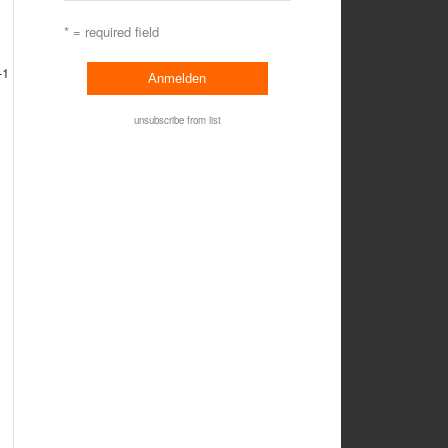
* = required field
-1
unsubscribe from list