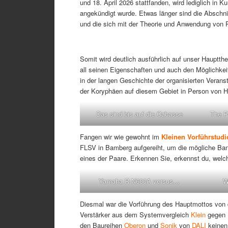
und 18. April 2026 stattfanden, wird lediglich in
angekündigt wurde. Etwas länger sind die Abschni
und die sich mit der Theorie und Anwendung von 
Somit wird deutlich ausführlich auf unser Haup
all seinen Eigenschaften und auch den Möglichkeit
in der langen Geschichte der organisierten Verans
der Koryphäen auf diesem Gebiet in Person von 
Das sind bis auf die Cabasse
The P
Fangen wir wie gewohnt im
Kleinen Vorführstudi
FLSV in Bamberg aufgereiht, um die mögliche Ban
eines der Paare. Erkennen Sie, erkennst du, we
Yamaha R-N600A versus…
W
Diesmal war die Vorführung des Hauptmottos von de
Verstärker aus dem Systemvergleich
Klein
gegen
den Baureihen
Oberon
und
Sonik
von
DALI
keinen