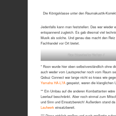
Die Königsklasse unter den Raumakustik-Korrekt
Jedenfalls kann man feststellen: Das war wieder 
entspannend zugleich. Es gab diesmal viel techni
Musik als solche. Und genau das macht den Reiz s
Fachhandel vor Ort bietet.
Das klassische Vorher- /
* Roon wurde hier oben selbstverständlich ohne d
auch weder vom Lautsprecher noch vom Raum selb
Qobuz Connect war lange nicht so krass wie gegen
Yamaha HA-L7A
gespeist, waren die klanglichen 
** Ein Umbau auf die anderen Kombattanten wäre e
Leerlauf beschränkt. Aber noch einmal zum Mitsch
und Sinn und Einsatzbereich! Außerdem stand d
Laufwerk
einsatzbereit.
*** Diese wirklich großen und auch großartig aufs