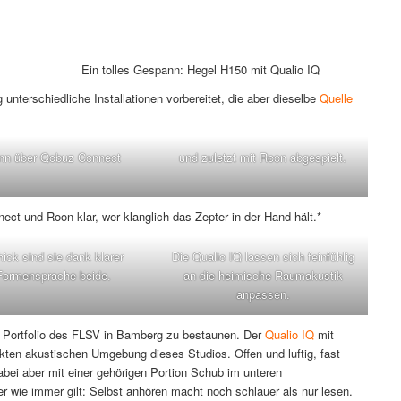
Ein tolles Gespann: Hegel H150 mit Qualio IQ
g unterschiedliche Installationen vorbereitet, die aber dieselbe
Quelle
nn über Qobuz Connect
und zuletzt mit Roon abgespielt.
ct und Roon klar, wer klanglich das Zepter in der Hand hält.*
ick sind sie dank klarer
Die Qualio IQ lassen sich feinfühlig
Formensprache beide.
an die heimische Raumakustik
anpassen.
 Portfolio des FLSV in Bamberg zu bestaunen. Der
Qualio IQ
mit
fekten akustischen Umgebung dieses Studios. Offen und luftig, fast
abei aber mit einer gehörigen Portion Schub im unteren
wie immer gilt: Selbst anhören macht noch schlauer als nur lesen.