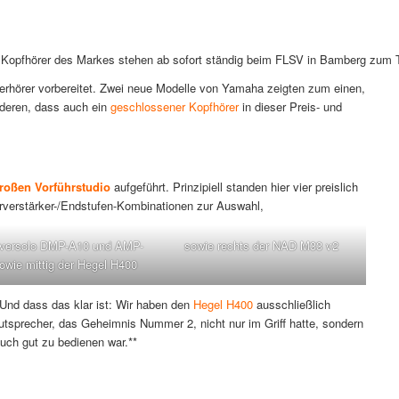
 Kopfhörer des Markes stehen ab sofort ständig beim FLSV in Bamberg zum T
rerhörer vorbereitet. Zwei neue Modelle von Yamaha zeigten zum einen,
eren, dass auch ein
geschlossener Kopfhörer
in dieser Preis- und
roßen Vorführstudio
aufgeführt. Prinzipiell standen hier vier preislich
rverstärker-/Endstufen-Kombinationen zur Auswahl,
Eversolo DMP-A10 und AMP-
sowie rechts der NAD M33 v2
owie mittig der Hegel H400
 Und dass das klar ist: Wir haben den
Hegel H400
ausschließlich
tsprecher, das Geheimnis Nummer 2, nicht nur im Griff hatte, sondern
uch gut zu bedienen war.**