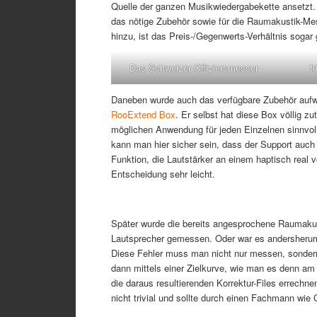
Quelle der ganzen Musikwiedergabekette ansetzt. 
das nötige Zubehör sowie für die Raumakustik-Mes
hinzu, ist das Preis-/Gegenwerts-Verhältnis sogar 
Das Schweizer Offiziersmesser
f
Daneben wurde auch das verfügbare Zubehör aufwänd
RooExtend Box
. Er selbst hat diese Box völlig 
möglichen Anwendung für jeden Einzelnen sinnvoll 
kann man hier sicher sein, dass der Support auch
Funktion, die Lautstärker an einem haptisch real 
Entscheidung sehr leicht.
Später wurde die bereits angesprochene Raumaku
Lautsprecher gemessen. Oder war es andersherum? 
Diese Fehler muss man nicht nur messen, sondern 
dann mittels einer Zielkurve, wie man es denn am
die daraus resultierenden Korrektur-Files errechn
nicht trivial und sollte durch einen Fachmann wie 