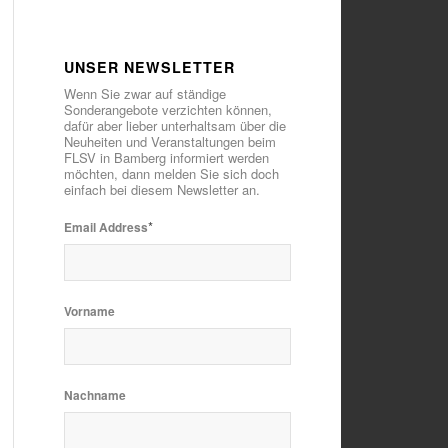
UNSER NEWSLETTER
Wenn Sie zwar auf ständige
Sonderangebote verzichten können,
dafür aber lieber unterhaltsam über die
Neuheiten und Veranstaltungen beim
FLSV in Bamberg informiert werden
möchten, dann melden Sie sich doch
einfach bei diesem Newsletter an.
*
Email Address
Vorname
Nachname