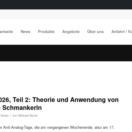
artseite
News
Produkte
Angebote
Über uns
Anfahrt / K
026, Teil 2: Theorie und Anwendung von
e Schmankerln
/
,
News
von
Michael Munk
er Anti-Analog-Tage, die am vergangenen Wochenende, also am 17.