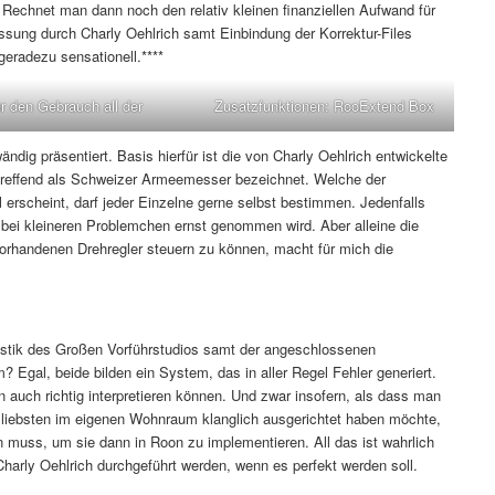
Rechnet man dann noch den relativ kleinen finanziellen Aufwand für
sung durch Charly Oehlrich samt Einbindung der Korrektur-Files
geradezu sensationell.****
ür den Gebrauch all der
Zusatzfunktionen: RooExtend Box
ig präsentiert. Basis hierfür ist die von Charly Oehlrich entwickelte
zutreffend als Schweizer Armeemesser bezeichnet. Welche der
erscheint, darf jeder Einzelne gerne selbst bestimmen. Jedenfalls
 bei kleineren Problemchen ernst genommen wird. Aber alleine die
vorhandenen Drehregler steuern zu können, macht für mich die
stik des Großen Vorführstudios samt der angeschlossenen
Egal, beide bilden ein System, das in aller Regel Fehler generiert.
auch richtig interpretieren können. Und zwar insofern, als dass man
 liebsten im eigenen Wohnraum klanglich ausgerichtet haben möchte,
en muss, um sie dann in Roon zu implementieren. All das ist wahrlich
Charly Oehlrich durchgeführt werden, wenn es perfekt werden soll.