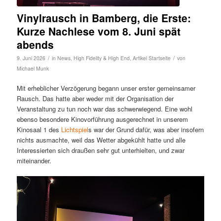
Vinylrausch in Bamberg, die Erste:
Kurze Nachlese vom 8. Juni spät
abends
/
/
9. Juni 2026
in
News
,
High Fidelity & High End
,
Artikel Startseite
von
Michael Munk
Mit erheblicher Verzögerung begann unser erster gemeinsamer
Rausch. Das hatte aber weder mit der Organisation der
Veranstaltung zu tun noch war das schwerwiegend. Eine wohl
ebenso besondere Kinovorführung ausgerechnet in unserem
Kinosaal 1 des
Lichtspiel
s war der Grund dafür, was aber insofern
nichts ausmachte, weil das Wetter abgekühlt hatte und alle
Interessierten sich draußen sehr gut unterhielten, und zwar
miteinander.