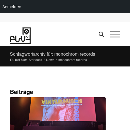
Anmelden
Schlagwortarchiv für: monochrom records
Du bist hier:
Startseite
/
News
/
monochrom records
Beiträge