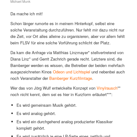
Michael Munk
Da mache ich mit!
Schon länger rumorte es in meinem Hinterkopf, selbst eine
solche Veranstaltung durchzuführen. Nur fehlt mir dazu nicht nur
die Zeit, vor Ort alles alleine zu organisieren, aber vor allem fehlt
beim FLSV für eine solche Vorführung schlicht der Platz.
Da kam die Anfrage via Matthias Linzmayer* stellvertretend von
Diana Linz* und Gerrit Zachrich gerade recht. Letztere sind, die
Bamberger werden es wissen, die Betreiber der beiden mehrfach
ausgezeichneten Kinos
Odeon und Lichtspiel
und nebenbei auch
noch Veranstalter der
Bamberger Kurzfilmtage
.
Wer das von Jörg Wulf entwickelte Konzept von
Vinylrausch
**
noch nicht kennt, dem sei es hier in Kurzform erläutert***:
Es wird gemeinsam Musik gehört.
Es wird analog gehört.
Es wird ein durchgehend analog produzierter Klassiker
komplett gehört.
Es wird zusätzlich je eine LP-Seite eines zeitlich und