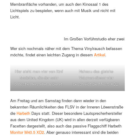
Membranfläche vorhanden, um auch den Kinosaal 1 des
Lichtspiels zu bespielen, wenn auch mit Musik und nicht mit
Licht.
Im Großen Vorführstudio eher zwei Riesen
Wer sich nochmals näher mit dem Thema Vinylrausch befassen
möchte, findet einen leichten Zugang in diesem
Artikel
.
Hier sieht man vier von fünf
Nahezu das gleiche
Modellen, die der sehr
Volumen dieser vier
britische Hersteller anbietet.
beschreibt die M40.5 XD2.
Am Freitag und am Samstag finden dann wieder in den
bekannten Räumlichkeiten des FLSV in der Inneren Löwenstraße
die
Harbeth
Days statt. Dieser besondere Lautsprecherhersteller
aus dem United Kingdom (UK) wird in allen derzeit verfügbaren
Facetten dargestellt, also auch das passive Flaggschiff Harbeth
Monitor M40.5 XD2
. Aber genauso interessant sind die beiden