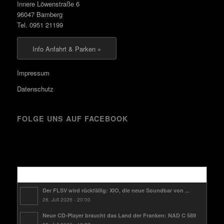
Innere Löwenstraße 6
96047 Bamberg
Tel. 0951 21199
Info Anfahrt & Parken »
Impressum
Datenschutz
FOLGE UNS AUF FACEBOOK
Kürzlich
Der FLSV wird rückfällig: XIO, die neue Soundbar von ...
28. Juli 2026 - 20:00
Neue CD-Player braucht das Land der Franken: NAD C 589