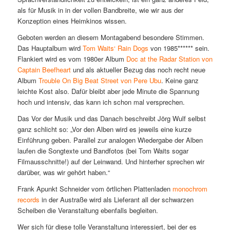
als für Musik in in der vollen Bandbreite, wie wir aus der
Konzeption eines Heimkinos wissen.
Geboten werden an diesem Montagabend besondere Stimmen.
Das Hauptalbum wird
Tom Waits‘ Rain Dogs
von 1985****** sein.
Flankiert wird es vom 1980er Album
Doc at the Radar Station von
Captain Beefheart
und als aktueller Bezug das noch recht neue
Album
Trouble On Big Beat Street von Pere Ubu
. Keine ganz
leichte Kost also. Dafür bleibt aber jede Minute die Spannung
hoch und intensiv, das kann ich schon mal versprechen.
Das Vor der Musik und das Danach beschreibt Jörg Wulf selbst
ganz schlicht so: „Vor den Alben wird es jeweils eine kurze
Einführung geben. Parallel zur analogen Wiedergabe der Alben
laufen die Songtexte und Bandfotos (bei Tom Waits sogar
Filmausschnitte!) auf der Leinwand. Und hinterher sprechen wir
darüber, was wir gehört haben.“
Frank Apunkt Schneider vom örtlichen Plattenladen
monochrom
records
in der Austraße wird als Lieferant all der schwarzen
Scheiben die Veranstaltung ebenfalls begleiten.
Wer sich für diese tolle Veranstaltung interessiert, bei der es