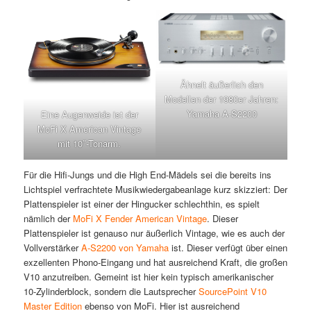
Ähnelt äußerlich den
Modellen der 1980er Jahren:
Yamaha A-S2200
Eine Augenweide ist der
MoFi X American Vintage
mit 10″-Tonarm.
Für die Hifi-Jungs und die High End-Mädels sei die bereits ins
Lichtspiel verfrachtete Musikwiedergabeanlage kurz skizziert: Der
Plattenspieler ist einer der Hingucker schlechthin, es spielt
nämlich der
MoFi X Fender American Vintage
. Dieser
Plattenspieler ist genauso nur äußerlich Vintage, wie es auch der
Vollverstärker
A-S2200 von Yamaha
ist. Dieser verfügt über einen
exzellenten Phono-Eingang und hat ausreichend Kraft, die großen
V10 anzutreiben. Gemeint ist hier kein typisch amerikanischer
10-Zylinderblock, sondern die Lautsprecher
SourcePoint V10
Master Edition
ebenso von MoFi. Hier ist ausreichend