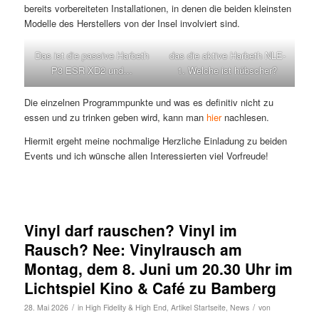
bereits vorbereiteten Installationen, in denen die beiden kleinsten
Modelle des Herstellers von der Insel involviert sind.
Das ist die passive Harbeth
das die aktive Harbeth NLE-
P3 ESR XD2 und…
1. Welche ist hübscher?
Die einzelnen Programmpunkte und was es definitiv nicht zu
essen und zu trinken geben wird, kann man
hier
nachlesen.
Hiermit ergeht meine nochmalige Herzliche Einladung zu beiden
Events und ich wünsche allen Interessierten viel Vorfreude!
Vinyl darf rauschen? Vinyl im
Rausch? Nee: Vinylrausch am
Montag, dem 8. Juni um 20.30 Uhr im
Lichtspiel Kino & Café zu Bamberg
/
/
28. Mai 2026
in
High Fidelity & High End
,
Artikel Startseite
,
News
von