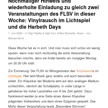
Nochmaliger Hinweis und
wiederholte Einladung zu gleich zwei
Veranstaltungen des FLSV in dieser
Woche: Vinylrausch im Lichtspiel
und die Harbeth Days
/
/
7. Juni 2026
in
High Fidelity & High End
,
Artikel Startseite
,
News
von
Michael Munk
Diese Woche hat es in sich. Und man muss sich schon ein wenig
sputen, wenn man noch rechtzeitig die erste Veranstaltung
besuchen möchte, denn sie findet bereits am morgigen Montag
um 20.30 Uhr statt.
Zur Erinnerung: Der FLSV ist Mitorganisator des
Vinylrausch
s im
Lichtspiel
. Hier wird Musik ganz anders und auch besonders
erlebt. Ein Klassiker der Moderne wird auf dem analogen Medium
schlechthin, nämlich der Schallplatte, in voller Länge in
gehobener bis hoher Lautstärke von A bis Zett gehört. Dazu
flankierend werden je eine Seite eines diesen Klassiker
prägenden Vorbereiters und dann eines Epigonen gespielt. Das
Motto dieser Veranstaltung lautet „Besondere Stimmen“.