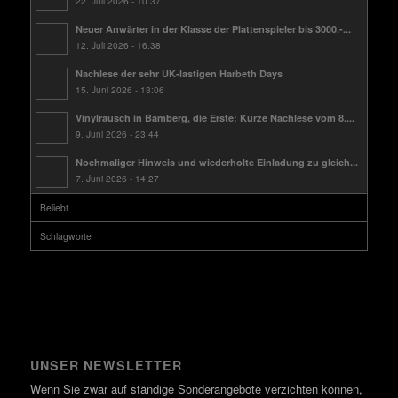
22. Juli 2026 - 10:37
Neuer Anwärter in der Klasse der Plattenspieler bis 3000.-...
12. Juli 2026 - 16:38
Nachlese der sehr UK-lastigen Harbeth Days
15. Juni 2026 - 13:06
Vinylrausch in Bamberg, die Erste: Kurze Nachlese vom 8....
9. Juni 2026 - 23:44
Nochmaliger Hinweis und wiederholte Einladung zu gleich...
7. Juni 2026 - 14:27
Beliebt
Schlagworte
UNSER NEWSLETTER
Wenn Sie zwar auf ständige Sonderangebote verzichten können,