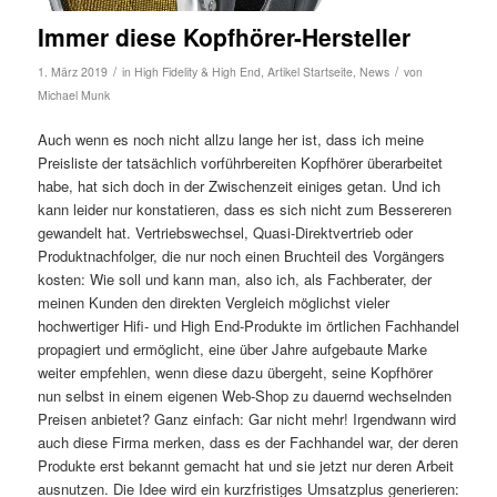
Immer diese Kopfhörer-Hersteller
/
/
1. März 2019
in
High Fidelity & High End
,
Artikel Startseite
,
News
von
Michael Munk
Auch wenn es noch nicht allzu lange her ist, dass ich meine
Preisliste der tatsächlich vorführbereiten Kopfhörer überarbeitet
habe, hat sich doch in der Zwischenzeit einiges getan. Und ich
kann leider nur konstatieren, dass es sich nicht zum Bessereren
gewandelt hat. Vertriebswechsel, Quasi-Direktvertrieb oder
Produktnachfolger, die nur noch einen Bruchteil des Vorgängers
kosten: Wie soll und kann man, also ich, als Fachberater, der
meinen Kunden den direkten Vergleich möglichst vieler
hochwertiger Hifi- und High End-Produkte im örtlichen Fachhandel
propagiert und ermöglicht, eine über Jahre aufgebaute Marke
weiter empfehlen, wenn diese dazu übergeht, seine Kopfhörer
nun selbst in einem eigenen Web-Shop zu dauernd wechselnden
Preisen anbietet? Ganz einfach: Gar nicht mehr! Irgendwann wird
auch diese Firma merken, dass es der Fachhandel war, der deren
Produkte erst bekannt gemacht hat und sie jetzt nur deren Arbeit
ausnutzen. Die Idee wird ein kurzfristiges Umsatzplus generieren: