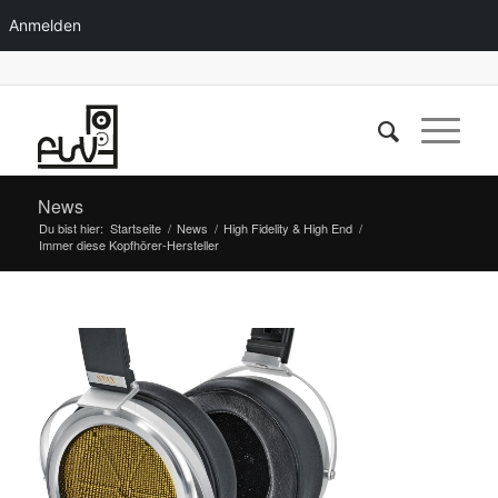
Anmelden
News
Du bist hier:
Startseite
/
News
/
High Fidelity & High End
/
Immer diese Kopfhörer-Hersteller