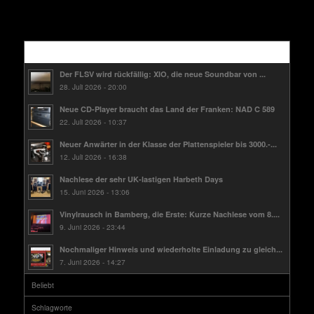
Kürzlich
Der FLSV wird rückfällig: XIO, die neue Soundbar von ...
28. Juli 2026 - 20:00
Neue CD-Player braucht das Land der Franken: NAD C 589
22. Juli 2026 - 10:37
Neuer Anwärter in der Klasse der Plattenspieler bis 3000.-...
12. Juli 2026 - 16:38
Nachlese der sehr UK-lastigen Harbeth Days
15. Juni 2026 - 13:06
Vinylrausch in Bamberg, die Erste: Kurze Nachlese vom 8....
9. Juni 2026 - 23:44
Nochmaliger Hinweis und wiederholte Einladung zu gleich...
7. Juni 2026 - 14:27
Beliebt
Schlagworte