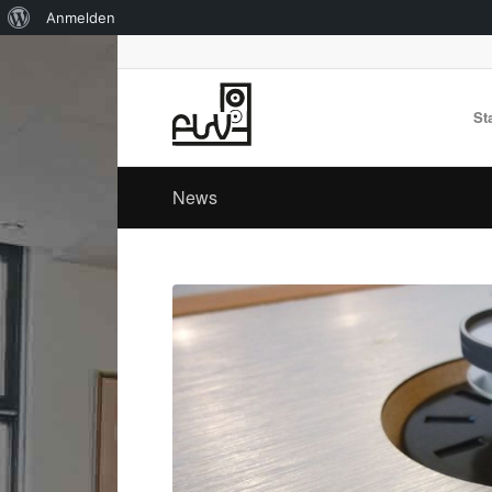
Über
Anmelden
WordPress
St
News