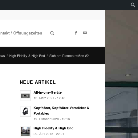
ontakt / Öffnungszeiten
ews
/
High Fidelity & High End
/
Sich am Riemen reißen #2
NEUE ARTIKEL
All-in-one-Geräte
13. März 2021 - 12:48
Kopfhörer, Kopfhörer-Verstärker &
Portables
19. Oktober 2020 - 12:16
High Fidelity & High End
29. Juni 2015 - 22:21