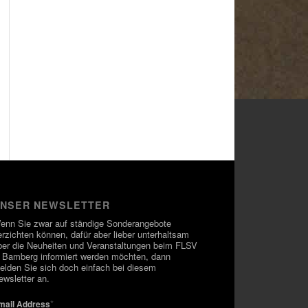
NSER NEWSLETTER
enn Sie zwar auf ständige Sonderangebote
erzichten können, dafür aber lieber unterhaltsam
ber die Neuheiten und Veranstaltungen beim FLSV
n Bamberg informiert werden möchten, dann
elden Sie sich doch einfach bei diesem
ewsletter an.
*
mail Address