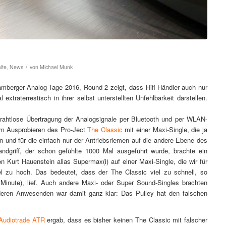
/
eite
,
News
von
Michael Munk
amberger Analog-Tage 2016, Round 2 zeigt, dass Hifi-Händler auch nur
traterrestisch in ihrer selbst unterstellten Unfehlbarkeit darstellen.
drahtlose Übertragung der Analogsignale per Bluetooth und per WLAN-
im Ausprobieren des Pro-Ject
The Classic
mit einer Maxi-Single, die ja
 und für die einfach nur der Antriebsriemen auf die andere Ebene des
dgriff, der schon gefühlte 1000 Mal ausgeführt wurde, brachte ein
Kurt Hauenstein alias Supermax(i) auf einer Maxi-Single, die wir für
el zu hoch. Das bedeutet, dass der The Classic viel zu schnell, so
inute), lief. Auch andere Maxi- oder Super Sound-Singles brachten
deren Anwesenden war damit ganz klar: Das Pulley hat den falschen
Audiotrade ATR
ergab, dass es bisher keinen The Classic mit falscher