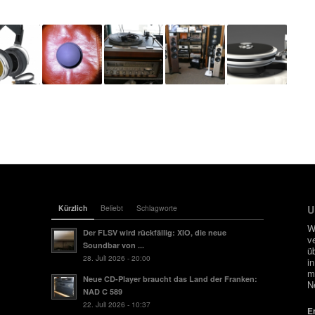
Kürzlich
Beliebt
Schlagworte
U
W
Der FLSV wird rückfällig: XIO, die neue
v
Soundbar von ...
ü
28. Juli 2026 - 20:00
i
m
Neue CD-Player braucht das Land der Franken:
N
NAD C 589
22. Juli 2026 - 10:37
E