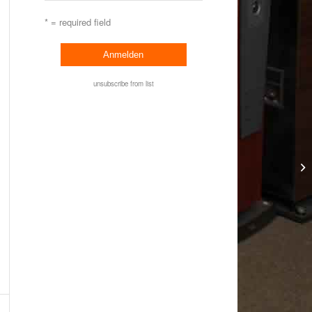
* = required field
unsubscribe from list