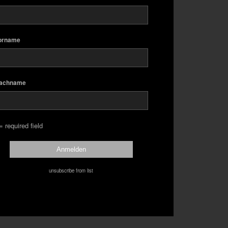
orname
achname
= required field
unsubscribe from list