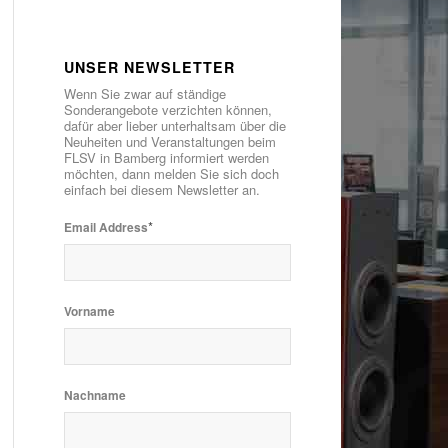
UNSER NEWSLETTER
Wenn Sie zwar auf ständige
Sonderangebote verzichten können,
dafür aber lieber unterhaltsam über die
Neuheiten und Veranstaltungen beim
FLSV in Bamberg informiert werden
möchten, dann melden Sie sich doch
einfach bei diesem Newsletter an.
*
Email Address
Vorname
Nachname