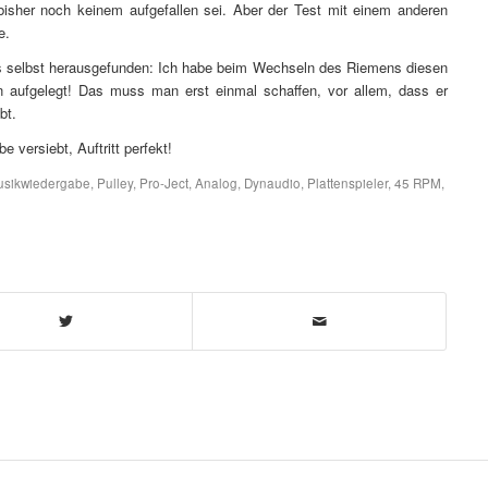
sher noch keinem aufgefallen sei. Aber der Test mit einem anderen
e.
s selbst herausgefunden: Ich habe beim Wechseln des Riemens diesen
 aufgelegt! Das muss man erst einmal schaffen, vor allem, dass er
bt.
versiebt, Auftritt perfekt!
sikwiedergabe
,
Pulley
,
Pro-Ject
,
Analog
,
Dynaudio
,
Plattenspieler
,
45 RPM
,