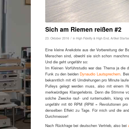
Sich am Riemen reißen #2
/
23. Oktober 2016
in
High Fidelity & High End
,
Artikel Starts
Eine kleine Anekdote aus der Vorbereitung der B
Menschen sind, obwohl sie sich schon manchmal ex
Und die geht ungefähr so:
Im Kleinen Vorführstudio war das Thema ja die 
Funk zu den beiden
Dynaudio Lautsprechern
. Be
bekanntlich mit 45 Umdrehungen pro Minute laufen
Pulleys gelegt werden muss, also mit einem Han
merkwürdiges Klangerlebnis. Denn die Stimme von 
solche Zwecke rauf- und runternudeln, klang vi
ungefähr mit 60 RPM (RPM = Revolutionen pro M
denselben Effekt zu Tage. Für mich und die an
Durchmesser!
Nach Rückfrage bei deutschen Vertrieb, also bei