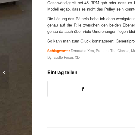
Geschwindigkeit bei 45 RPM gab oder dass es bi
Modell ergab, dass es nicht das Pulley sein konnt
Die Lösung des Rätsels habe ich dann wenigsten
genau auf die Rille zwischen den beiden Ebenen
genau da auch über viele Umdrehungen liegen blei
So kann man zum Glück konstatieren: Generalprobe 
Schlagworte:
Dynaudio Xeo
,
Pro-Ject The Classic
,
Mu
Dynaudio Focus XD
Sich am Riemen reißen
Eintrag teilen
#1