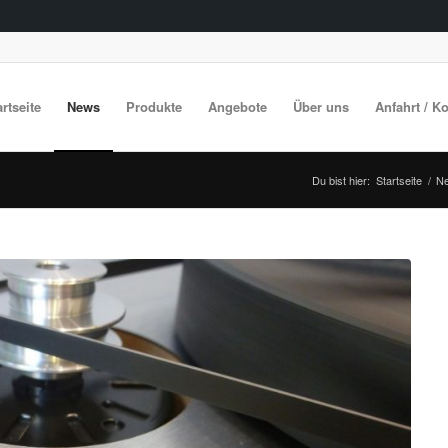
artseite
News
Produkte
Angebote
Über uns
Anfahrt / K
Du bist hier:
Startseite
/
N