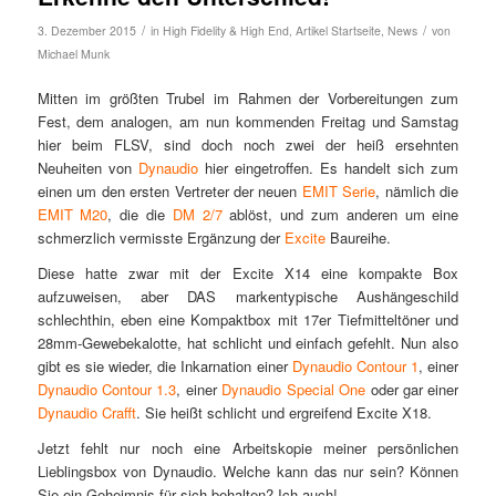
/
/
3. Dezember 2015
in
High Fidelity & High End
,
Artikel Startseite
,
News
von
Michael Munk
Mitten im größten Trubel im Rahmen der Vorbereitungen zum
Fest, dem analogen, am nun kommenden Freitag und Samstag
hier beim FLSV, sind doch noch zwei der heiß ersehnten
Neuheiten von
Dynaudio
hier eingetroffen. Es handelt sich zum
einen um den ersten Vertreter der neuen
EMIT Serie
, nämlich die
EMIT M20
, die die
DM 2/7
ablöst, und zum anderen um eine
schmerzlich vermisste Ergänzung der
Excite
Baureihe.
Diese hatte zwar mit der Excite X14 eine kompakte Box
aufzuweisen, aber DAS markentypische Aushängeschild
schlechthin, eben eine Kompaktbox mit 17er Tiefmitteltöner und
28mm-Gewebekalotte, hat schlicht und einfach gefehlt. Nun also
gibt es sie wieder, die Inkarnation einer
Dynaudio Contour 1
, einer
Dynaudio Contour 1.3
, einer
Dynaudio Special One
oder gar einer
Dynaudio Crafft
. Sie heißt schlicht und ergreifend Excite X18.
Jetzt fehlt nur noch eine Arbeitskopie meiner persönlichen
Lieblingsbox von Dynaudio. Welche kann das nur sein? Können
Sie ein Geheimnis für sich behalten? Ich auch!