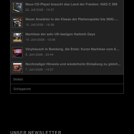
Neue CD-Player braucht das Land der Franken: NAD C 589
22. Juli 2026 - 10:37
Neuer Anwärter in der Klasse der Plattenspieler bis 3000.-...
12. Juli 2026 - 16:38
Nachlese der sehr UK-lastigen Harbeth Days
15. Juni 2026 - 13:06
Vinylrausch in Bamberg, die Erste: Kurze Nachlese vom 8....
9. Juni 2026 - 23:44
Nochmaliger Hinweis und wiederholte Einladung zu gleich...
7. Juni 2026 - 14:27
Beliebt
Schlagworte
UNSER NEWSLETTER