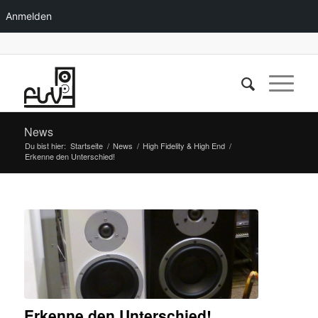
Anmelden
News
Du bist hier:
Startseite
/
News
/
High Fidelity & High End
/
Erkenne den Unterschied!
Erkenne den Unterschied!