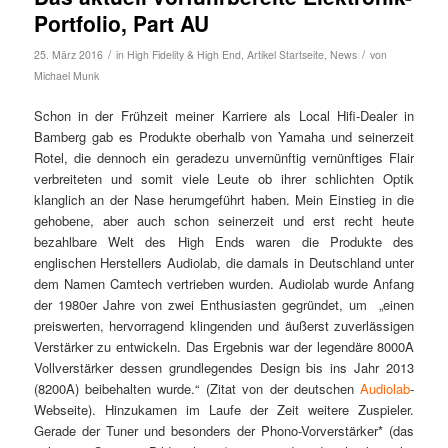
Portfolio, Part AU
/
/
25. März 2016
in
High Fidelity & High End
,
Artikel Startseite
,
News
von
Michael Munk
Schon in der Frühzeit meiner Karriere als Local Hifi-Dealer in
Bamberg gab es Produkte oberhalb von Yamaha und seinerzeit
Rotel, die dennoch ein geradezu unvernünftig vernünftiges Flair
verbreiteten und somit viele Leute ob ihrer schlichten Optik
klanglich an der Nase herumgeführt haben. Mein Einstieg in die
gehobene, aber auch schon seinerzeit und erst recht heute
bezahlbare Welt des High Ends waren die Produkte des
englischen Herstellers Audiolab, die damals in Deutschland unter
dem Namen Camtech vertrieben wurden. Audiolab wurde Anfang
der 1980er Jahre von zwei Enthusiasten gegründet, um „einen
preiswerten, hervorragend klingenden und äußerst zuverlässigen
Verstärker zu entwickeln. Das Ergebnis war der legendäre 8000A
Vollverstärker dessen grundlegendes Design bis ins Jahr 2013
(8200A) beibehalten wurde.“ (Zitat von der deutschen
Audiolab
-
Webseite). Hinzukamen im Laufe der Zeit weitere Zuspieler.
Gerade der Tuner und besonders der Phono-Vorverstärker* (das