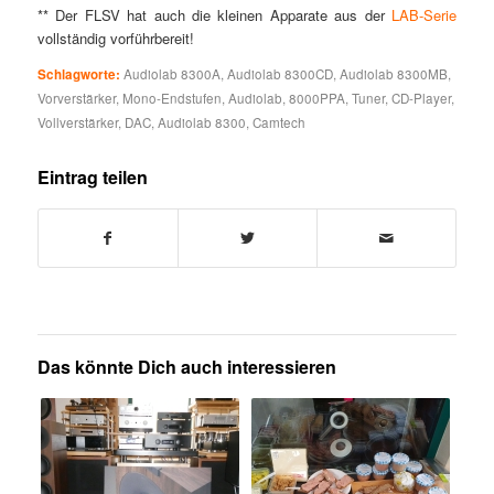
** Der FLSV hat auch die kleinen Apparate aus der
LAB-Serie
vollständig vorführbereit!
Schlagworte:
Audiolab 8300A
,
Audiolab 8300CD
,
Audiolab 8300MB
,
Vorverstärker
,
Mono-Endstufen
,
Audiolab
,
8000PPA
,
Tuner
,
CD-Player
,
Vollverstärker
,
DAC
,
Audiolab 8300
,
Camtech
Eintrag teilen
Das könnte Dich auch interessieren