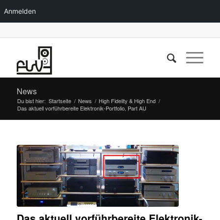
Anmelden
News
Du bist hier:
Startseite
/
News
/
High Fidelity & High End
/
Das aktuell vorführbereite Elektronik-Portfolio, Part AU
Das aktuell vorführbereite Elektronik-