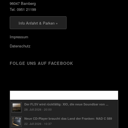
96047 Bamberg
Tel. 0951 21199
Info Anfahrt & Parken »
Impressum
Datenschutz
FOLGE UNS AUF FACEBOOK
Kürzlich
Der FLSV wird rückfällig: XIO, die neue Soundbar von ...
28. Juli 2026 - 20:00
Neue CD-Player braucht das Land der Franken: NAD C 589
22. Juli 2026 - 10:37