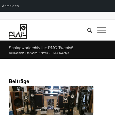
Anmelden
Schlagwortarchiv für: PMC Twenty5
Du bist hier:
Startseite
/
News
/
PMC Twenty5
Beiträge