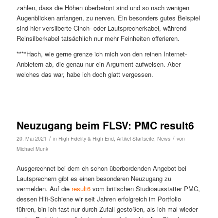
zahlen, dass die Höhen überbetont sind und so nach wenigen
Augenblicken anfangen, zu nerven. Ein besonders gutes Beispiel
sind hier versilberte Cinch- oder Lautsprecherkabel, während
Reinsilberkabel tatsächlich nur mehr Feinheiten offerieren.
****Hach, wie gerne grenze ich mich von den reinen Internet-
Anbietern ab, die genau nur ein Argument aufweisen. Aber
welches das war, habe ich doch glatt vergessen.
Neuzugang beim FLSV: PMC result6
/
/
20. Mai 2021
in
High Fidelity & High End
,
Artikel Startseite
,
News
von
Michael Munk
Ausgerechnet bei dem eh schon überbordenden Angebot bei
Lautsprechern gibt es einen besonderen Neuzugang zu
vermelden. Auf die
result6
vom britischen Studioausstatter PMC,
dessen Hifi-Schiene wir seit Jahren erfolgreich im Portfolio
führen, bin ich fast nur durch Zufall gestoßen, als ich mal wieder