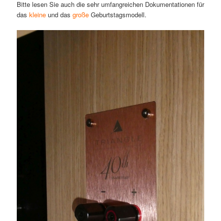
Bitte lesen Sie auch die sehr umfangreichen Dokumentationen für
das
kleine
und das
große
Geburtstagsmodell.