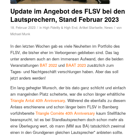
Update im Angebot des FLSV bei den
Lautsprechern, Stand Februar 2023
/
/
18. Februar 2023
in
High Fidelity & High End
,
Artikel Startseite
,
News
von
Michael Munk
In den letzten Wochen gab es viele Neuheiten im Portfolio des
FLSV, die bisher eher im Verborgenen geblieben sind. Das lag
unter anderem auch an dem immensen Aufwand, den die beiden
Veranstaltungen
BAT 2022
und
BAAT 2023
zusätzlich zum
Tages- und Nachtgeschäft verschlungen haben. Aber das soll
jetzt anders werden!
Ein lang gehegter Wunsch, der bis dato ganz schlicht und einfach
am mangelnden Platz scheiterte, war die schon länger erhältliche
Triangle Antal 40th Anniversary
. Während die ebenfalls zu diesem
Anlass erschienene und schon länger beim FLSV in Bamberg
vorführbereite
Triangle Comète 40th Anniversary
kaum Stellfläche
beansprucht, ist es bei Standlautsprechern doch schon mehr als
eine Überlegung wert, ob mann (MM aus BA) tatsächlich zweimal
einen in den Grundgenen gleichen Lautsprecher* anbieten sollte.