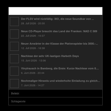
Kürzlich
Der FLSV wird rückfällig: XIO, die neue Soundbar von ...
28. Juli 2026 - 20:00
Neue CD-Player braucht das Land der Franken: NAD C 589
22. Juli 2026 - 10:37
Neuer Anwärter in der Klasse der Plattenspieler bis 3000.-...
12. Juli 2026 - 16:38
Nachlese der sehr UK-lastigen Harbeth Days
15. Juni 2026 - 13:06
Vinylrausch in Bamberg, die Erste: Kurze Nachlese vom 8....
9. Juni 2026 - 23:44
Nochmaliger Hinweis und wiederholte Einladung zu gleich...
7. Juni 2026 - 14:27
Beliebt
Schlagworte