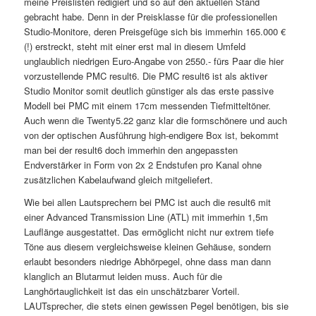
meine Preislisten redigiert und so auf den aktuellen Stand
gebracht habe. Denn in der Preisklasse für die professionellen
Studio-Monitore, deren Preisgefüge sich bis immerhin 165.000 €
(!) erstreckt, steht mit einer erst mal in diesem Umfeld
unglaublich niedrigen Euro-Angabe von 2550.- fürs Paar die hier
vorzustellende PMC result6. Die PMC result6 ist als aktiver
Studio Monitor somit deutlich günstiger als das erste passive
Modell bei PMC mit einem 17cm messenden Tiefmitteltöner.
Auch wenn die Twenty5.22 ganz klar die formschönere und auch
von der optischen Ausführung high-endigere Box ist, bekommt
man bei der result6 doch immerhin den angepassten
Endverstärker in Form von 2x 2 Endstufen pro Kanal ohne
zusätzlichen Kabelaufwand gleich mitgeliefert.
Wie bei allen Lautsprechern bei PMC ist auch die result6 mit
einer Advanced Transmission Line (ATL) mit immerhin 1,5m
Lauflänge ausgestattet. Das ermöglicht nicht nur extrem tiefe
Töne aus diesem vergleichsweise kleinen Gehäuse, sondern
erlaubt besonders niedrige Abhörpegel, ohne dass man dann
klanglich an Blutarmut leiden muss. Auch für die
Langhörtauglichkeit ist das ein unschätzbarer Vorteil.
LAUTsprecher, die stets einen gewissen Pegel benötigen, bis sie