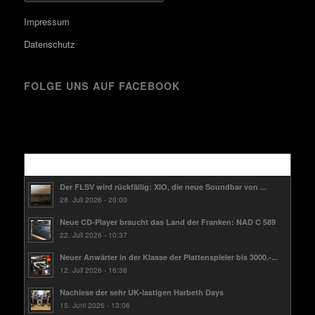
Impressum
Datenschutz
FOLGE UNS AUF FACEBOOK
Kürzlich
Der FLSV wird rückfällig: XIO, die neue Soundbar von ...
28. Juli 2026 - 20:00
Neue CD-Player braucht das Land der Franken: NAD C 589
22. Juli 2026 - 10:37
Neuer Anwärter in der Klasse der Plattenspieler bis 3000.-...
12. Juli 2026 - 16:38
Nachlese der sehr UK-lastigen Harbeth Days
15. Juni 2026 - 13:06