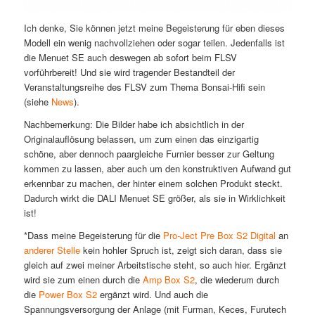
Ich denke, Sie können jetzt meine Begeisterung für eben dieses
Modell ein wenig nachvollziehen oder sogar teilen. Jedenfalls ist
die Menuet SE auch deswegen ab sofort beim FLSV
vorführbereit! Und sie wird tragender Bestandteil der
Veranstaltungsreihe des FLSV zum Thema Bonsai-Hifi sein
(siehe
News
).
Nachbemerkung: Die Bilder habe ich absichtlich in der
Originalauflösung belassen, um zum einen das einzigartig
schöne, aber dennoch paargleiche Furnier besser zur Geltung
kommen zu lassen, aber auch um den konstruktiven Aufwand gut
erkennbar zu machen, der hinter einem solchen Produkt steckt.
Dadurch wirkt die DALI Menuet SE größer, als sie in Wirklichkeit
ist!
*Dass meine Begeisterung für die
Pro-Ject Pre Box S2 Digital
an
anderer Stelle
kein hohler Spruch ist, zeigt sich daran, dass sie
gleich auf zwei meiner Arbeitstische steht, so auch hier. Ergänzt
wird sie zum einen durch die
Amp Box S2
, die wiederum durch
die
Power Box S2
ergänzt wird. Und auch die
Spannungsversorgung der Anlage (mit Furman, Keces, Furutech