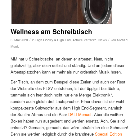
Wellness am Schreibtisch
/
/
3. Mai 2020
in
High Fidelity & High End
,
Artikel Startseite
,
News
von
Michael
Munk
MM hat 3 Schreibtische, an denen er arbeitet. Nein, nicht
gleichzeitig, aber doch selbst und ständig. Und an jedem dieser
Arbeitsplätzchen kann er mehr als nur ordentlich Musik hören.
Der Tisch, an dem zum Beispiel diese Zeilen und auch der Rest
der Webseite des FLSV entstehen, ist der üppigst bestückte,
tummeln sich hier doch nicht nur eine Menge Elektronik*,
sondern auch gleich drei Lautsprecher. Einer davon ist der wohl
kompakteste Subwoofer aus dem High End-Segment, nämlich
der Sunfire Atmos und ein Paar
DALI Menuet
. Aber die weißen
Boxen haben nun ausgedient und werden ersetzt. Ach, Sie sind
entsetzt? Gemach, gemach, das wäre tatsächlich eine Schmach!
Denn sie werden lediglich durch die brandneue
Special Edition