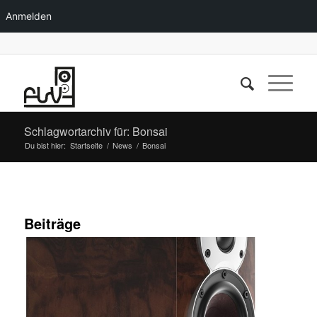
Anmelden
Schlagwortarchiv für: Bonsai
Du bist hier:
Startseite
/
News
/
Bonsai
Beiträge