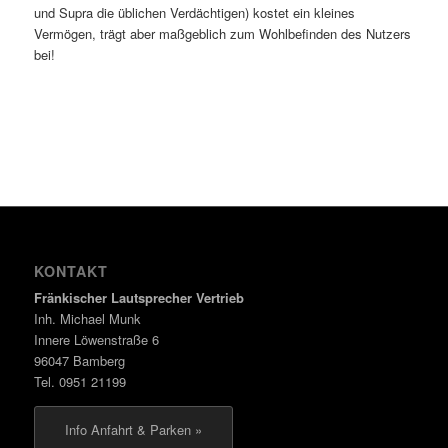
und Supra die üblichen Verdächtigen) kostet ein kleines
Vermögen, trägt aber maßgeblich zum Wohlbefinden des Nutzers
bei!
KONTAKT
Fränkischer Lautsprecher Vertrieb
Inh. Michael Munk
Innere Löwenstraße 6
96047 Bamberg
Tel. 0951 21199
Info Anfahrt & Parken »