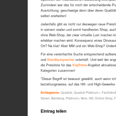
Zumindest war das für mich der entscheidende Pun
Ausrichtung, geschweige denn über deren Qualit
selbst erarbeiten!
Jedenfalls gibt es nicht nur deswegen neue Preisl
in seinem realen und somit handfesten Shop, auc
ohne Web-Shop, der zwar virtuelle Lust machen kön
erlebbar machen wird. Konsequenz eines Dinosa
Ort? Na klar! Aber MM und ein Web-Shop? Unden
Für eine vereinfachte Suche entsprechend aufbere
und
Standlautsprecher
unterteilt. Und weil der ang
die Preisliste für das
Kopfhörer
-Angebot aktualisier
Kategorien zusammen!
*Dieser Begriff ist bewusst gewählt, auch wenn ic
beziehungsweise, auf das Hifi- und High-Gewerke 
Schlagworte:
Quadral
,
Quadral Platinum+
,
Fachhänd
Seven
,
Bamberg
,
Platinum+ Nine
,
Hifi
,
Online-Shop
,
F
Eintrag teilen