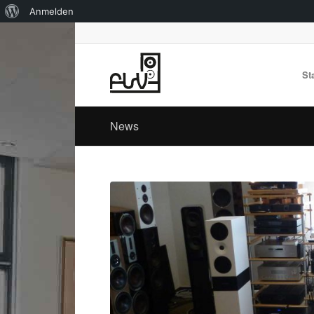
Über
Anmelden
WordPress
St
News