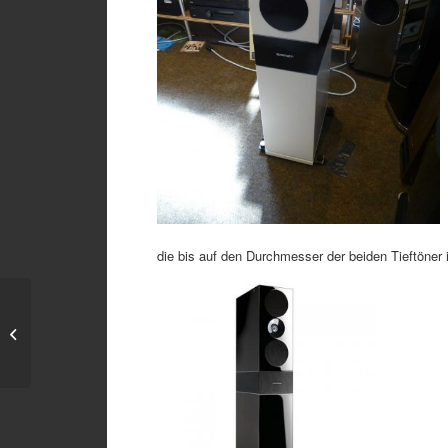
die bis auf den Durchmesser der beiden Tieftöner 
Der FLSV kann auch
digital #3: Der Musik-
Computer