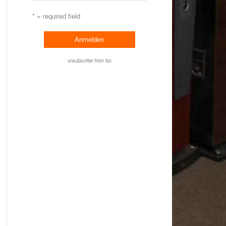
* = required field
unsubscribe from list