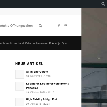
ontakt / Öffnungszeiten
r braucht das Land! Oder doch etwa nicht? Aber ja: Qua...
NEUE ARTIKEL
All-in-one-Geräte
13. März 2021 - 12:48
Kopfhörer, Kopfhörer-Verstärker &
Portables
19. Oktober 2020 - 12:16
High Fidelity & High End
29. Juni 2015 - 22:21