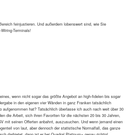
Bereich feinjustieren. Und außerdem lobenswert sind, wie Sie
Wiring-Terminals!
eines, wenn nicht sogar das größte Angebot an high-fidelen bis sogar
dergabe in den eigenen vier Wänden in ganz Franken tatsächlich
folio aufgenommen hat? Tatsächlich überlasse ich auch nach weit über 30
die Arbeit, sich ihren Favoriten für die nächsten 20 bis 30 Jahren,
 FLSV mit seinen Offerten anbahnt, auszusuchen. Und wenn jemand einen
genteil von laut, aber dennoch der statistische Normalfall, das ganze
h darbietet, dann ist er bei Quadral Platinum+ genau richtig!