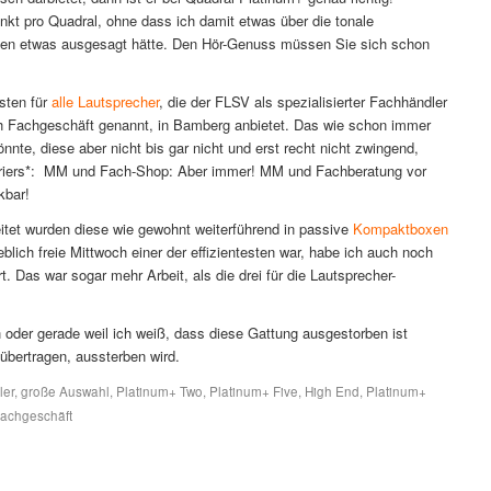
kt pro Quadral, ohne dass ich damit etwas über die tonale
äten etwas ausgesagt hätte. Den Hör-Genuss müssen Sie sich schon
isten für
alle Lautsprecher
, die der FLSV als spezialisierter Fachhändler
h Fachgeschäft genannt, in Bamberg anbietet. Das wie schon immer
nte, diese aber nicht bis gar nicht und erst recht nicht zwingend,
uriers*: MM und Fach-Shop: Aber immer! MM und Fachberatung vor
kbar!
itet wurden diese wie gewohnt weiterführend in passive
Kompaktboxen
eblich freie Mittwoch einer der effizientesten war, habe ich auch noch
t. Das war sogar mehr Arbeit, als die drei für die Lautsprecher-
h oder gerade weil ich weiß, dass diese Gattung ausgestorben ist
übertragen, aussterben wird.
ler
,
große Auswahl
,
Platinum+ Two
,
Platinum+ Five
,
High End
,
Platinum+
achgeschäft