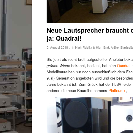
Neue Lautsprecher braucht 
ja: Quadral!
/
5. August 2018
in
High Fidelity & High End
,
Artikel Startseit
Bis jetzt als recht breit aufgestellter Anbieter be
grünen Wiese
bekannt, bedient, hat sich
Quadral
n
Modellbaureihen nur noch ausschließlich dem Fac
9. (!) Generation angeboten wird und die besonder
Jahre bekannt ist. Zum Glück hat der FLSV leider 
anderen die neue Baureihe namens
Platinum+
,