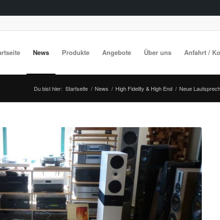
artseite
News
Produkte
Angebote
Über uns
Anfahrt / K
Du bist hier:
Startseite
/
News
/
High Fidelity & High End
/
Neue Lautspreche