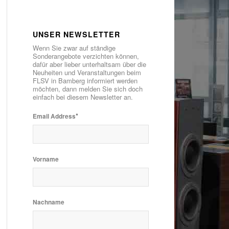
UNSER NEWSLETTER
Wenn Sie zwar auf ständige
Sonderangebote verzichten können,
dafür aber lieber unterhaltsam über die
Neuheiten und Veranstaltungen beim
FLSV in Bamberg informiert werden
möchten, dann melden Sie sich doch
einfach bei diesem Newsletter an.
*
Email Address
Vorname
Nachname