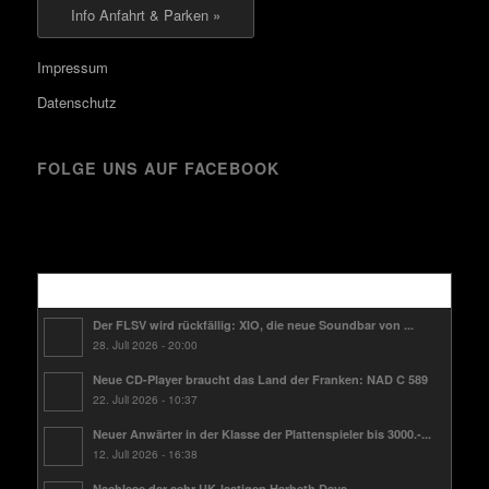
Info Anfahrt & Parken »
Impressum
Datenschutz
FOLGE UNS AUF FACEBOOK
Kürzlich
Der FLSV wird rückfällig: XIO, die neue Soundbar von ...
28. Juli 2026 - 20:00
Neue CD-Player braucht das Land der Franken: NAD C 589
22. Juli 2026 - 10:37
Neuer Anwärter in der Klasse der Plattenspieler bis 3000.-...
12. Juli 2026 - 16:38
Nachlese der sehr UK-lastigen Harbeth Days