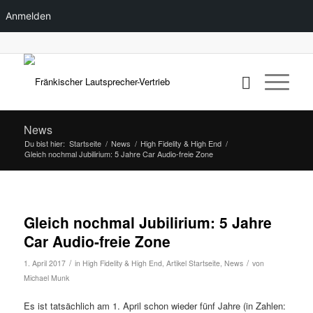
Anmelden
News
Du bist hier:
Startseite
/
News
/
High Fidelity & High End
/
Gleich nochmal Jubilirium: 5 Jahre Car Audio-freie Zone
Gleich nochmal Jubilirium: 5 Jahre
Car Audio-freie Zone
/
/
1. April 2017
in
High Fidelity & High End
,
Artikel Startseite
,
News
von
Michael Munk
Es ist tatsächlich am 1. April schon wieder fünf Jahre (in Zahlen: