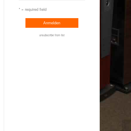
* = required field
unsubscribe from list