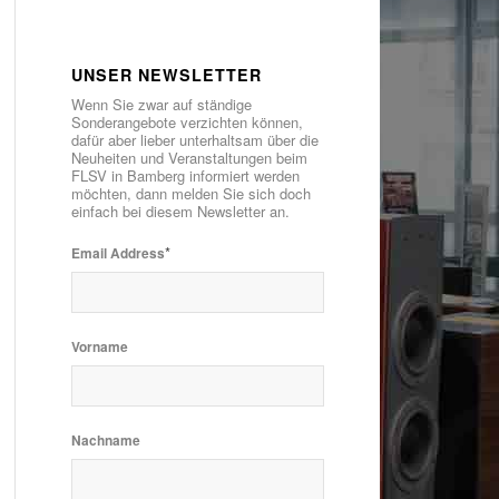
UNSER NEWSLETTER
Wenn Sie zwar auf ständige
Sonderangebote verzichten können,
dafür aber lieber unterhaltsam über die
Neuheiten und Veranstaltungen beim
FLSV in Bamberg informiert werden
möchten, dann melden Sie sich doch
einfach bei diesem Newsletter an.
*
Email Address
Vorname
Nachname