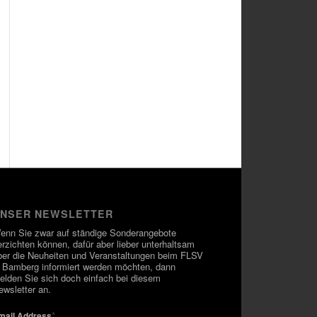
NSER NEWSLETTER
enn Sie zwar auf ständige Sonderangebote
erzichten können, dafür aber lieber unterhaltsam
ber die Neuheiten und Veranstaltungen beim FLSV
n Bamberg informiert werden möchten, dann
elden Sie sich doch einfach bei diesem
ewsletter an.
*
mail Address