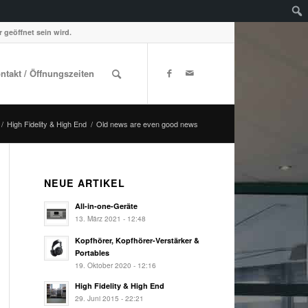
 geöffnet sein wird.
ontakt / Öffnungszeiten
/
High Fidelity & High End
/
Old news are even good news
NEUE ARTIKEL
All-in-one-Geräte
13. März 2021 - 12:48
Kopfhörer, Kopfhörer-Verstärker &
Portables
19. Oktober 2020 - 12:16
High Fidelity & High End
29. Juni 2015 - 22:21