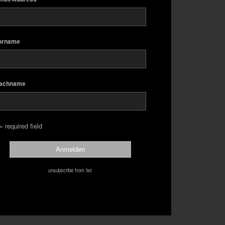
orname
achname
= required field
unsubscribe from list