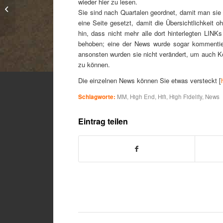
wieder hier zu lesen.
Bad news aren’t always
Sie sind nach Quartalen geordnet, damit man sie
good news!
eine Seite gesetzt, damit die Übersichtlichkeit 
hin, dass nicht mehr alle dort hinterlegten LINK
behoben; eine der News wurde sogar kommentiert,
ansonsten wurden sie nicht verändert, um auch Kon
zu können.
Die einzelnen News können Sie etwas versteckt [
Schlagworte:
MM
,
High End
,
Hifi
,
High Fidelity
,
News
Eintrag teilen