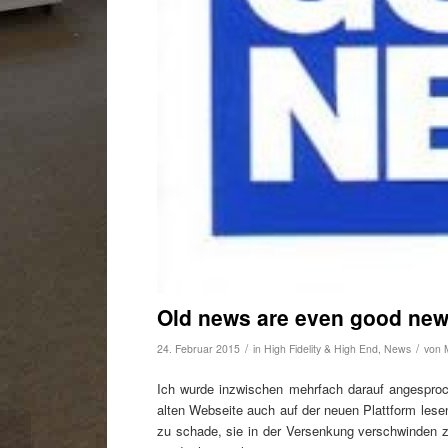
Old news are even good ne
/
/
24. Februar 2015
in
High Fidelity & High End
,
News
von
Ich wurde inzwischen mehrfach darauf angesproc
alten Webseite auch auf der neuen Plattform les
zu schade, sie in der Versenkung verschwinden zu