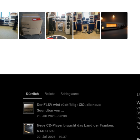
Kürzlich
Beliebt
Schlagworte
U
W
Der FLSV wird rückfällig: XIO, die neue
v
Soundbar von ...
ü
28. Juli 2026 - 20:00
i
m
Neue CD-Player braucht das Land der Franken:
N
NAD C 589
22. Juli 2026 - 10:37
E