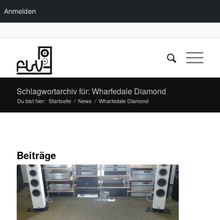
Anmelden
Schlagwortarchiv für: Wharfedale Diamond
Du bist hier:
Startseite
/
News
/
Wharfedale Diamond
Beiträge