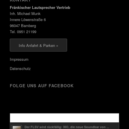
Fränkischer Lautsprecher Vertrieb
Inh. Michael Munk
Innere Löwenstraße 6
96047 Bamberg
Tel. 0951 21199
Info Anfahrt & Parken »
Impressum
Datenschutz
FOLGE UNS AUF FACEBOOK
Kürzlich
Der FLSV wird rückfällig: XIO, die neue Soundbar von ...