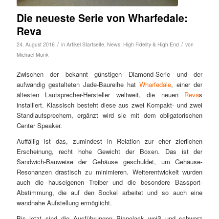
Die neueste Serie von Wharfedale:
Reva
/
/
24. August 2016
in
Artikel Startseite
,
News
,
High Fidelity & High End
von
Michael Munk
Zwischen der bekannt günstigen Diamond-Serie und der
aufwändig gestalteten Jade-Baureihe hat
Wharfedale
, einer der
ältesten Lautsprecher-Hersteller weltweit, die neuen
Reva
s
installiert. Klassisch besteht diese aus zwei Kompakt- und zwei
Standlautsprechern, ergänzt wird sie mit dem obligatorischen
Center Speaker.
Auffällig ist das, zumindest in Relation zur eher zierlichen
Erscheinung, recht hohe Gewicht der Boxen. Das ist der
Sandwich-Bauweise der Gehäuse geschuldet, um Gehäuse-
Resonanzen drastisch zu minimieren. Weiterentwickelt wurden
auch die hauseigenen Treiber und die besondere Bassport-
Abstimmung, die auf den Sockel arbeitet und so auch eine
wandnahe Aufstellung ermöglicht.
Bis jetzt sind die Ausführungen Pianolack weiß und schwarz