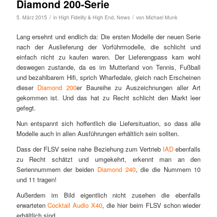
Diamond 200-Serie
/
/
5. März 2015
in
High Fidelity & High End
,
News
von
Michael Munk
Lang ersehnt und endlich da: Die ersten Modelle der neuen Serie
nach der Auslieferung der Vorführmodelle, die schlicht und
einfach nicht zu kaufen waren. Der Lieferengpass kam wohl
deswegen zustande, da es im Mutterland von Tennis, Fußball
und bezahlbarem Hifi, sprich Wharfedale, gleich nach Erscheinen
dieser
Diamond 200
er Baureihe zu Auszeichnungen aller Art
gekommen ist. Und das hat zu Recht schlicht den Markt leer
gefegt.
Nun entspannt sich hoffentlich die Liefersituation, so dass alle
Modelle auch in allen Ausführungen erhältlich sein sollten.
Dass der FLSV seine nahe Beziehung zum Vertrieb
IAD
ebenfalls
zu Recht schätzt und umgekehrt, erkennt man an den
Seriennummern der beiden
Diamond 240
, die die Nummern 10
und 11 tragen!
Außerdem im Bild eigentlich nicht zusehen die ebenfalls
erwarteten
Cocktail Audio X40
, die hier beim FLSV schon wieder
erhältlich sind.