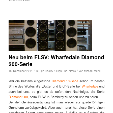
Neu beim FLSV: Wharfedale Diamond
200-Serie
/
/
18. Dezember 2014
in
High Fidelity & High End
,
News
von
Michael Munk
War die bestens eingeführte
Diamond 10-Serie
schon im besten
Sinne des Wortes die „Butter und Brot“-Serie bei
Wharfedale
und
auch bei uns, so gibt es ab sofort den Nachfolger, die Serie
Diamond 200
, beim FLSV in Bamberg zu sehen und zu hören.
Bei der Gehäusegestaltung ist man wieder zur quaderförmigen
Grundform zurückgekehrt. Aber auch tonal hat diese Serie einen
gewaltigen Schritt nach vorne getan. Auffällig ist außerdem die