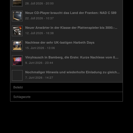
28. Juli 2026 - 20:00
Neue CD-Player braucht das Land der Franken: NAD C 589
22. Juli 2026 - 10:37
Neuer Anwärter in der Klasse der Plattenspieler bis 3000.-...
12. Juli 2026 - 16:38
Nachlese der sehr UK-lastigen Harbeth Days
15. Juni 2026 - 13:06
Vinylrausch in Bamberg, die Erste: Kurze Nachlese vom 8....
9. Juni 2026 - 23:44
Nochmaliger Hinweis und wiederholte Einladung zu gleich...
7. Juni 2026 - 14:27
Beliebt
Schlagworte