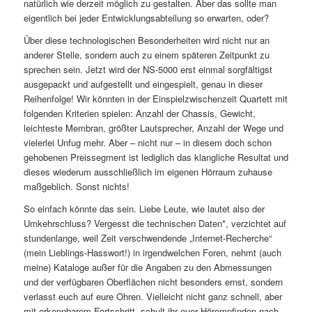
natürlich wie derzeit möglich zu gestalten. Aber das sollte man
eigentlich bei jeder Entwicklungsabteilung so erwarten, oder?
Über diese technologischen Besonderheiten wird nicht nur an
anderer Stelle, sondern auch zu einem späteren Zeitpunkt zu
sprechen sein. Jetzt wird der NS-5000 erst einmal sorgfältigst
ausgepackt und aufgestellt und eingespielt, genau in dieser
Reihenfolge! Wir könnten in der Einspielzwischenzeit Quartett mit
folgenden Kriterien spielen: Anzahl der Chassis, Gewicht,
leichteste Membran, größter Lautsprecher, Anzahl der Wege und
vielerlei Unfug mehr. Aber – nicht nur – in diesem doch schon
gehobenen Preissegment ist lediglich das klangliche Resultat und
dieses wiederum ausschließlich im eigenen Hörraum zuhause
maßgeblich. Sonst nichts!
So einfach könnte das sein. Liebe Leute, wie lautet also der
Umkehrschluss? Vergesst die technischen Daten*, verzichtet auf
stundenlange, weil Zeit verschwendende „Internet-Recherche“
(mein Lieblings-Hasswort!) in irgendwelchen Foren, nehmt (auch
meine) Kataloge außer für die Angaben zu den Abmessungen
und der verfügbaren Oberflächen nicht besonders ernst, sondern
verlasst euch auf eure Ohren. Vielleicht nicht ganz schnell, aber
mit erkennbarem Fortschritt, schult ihr euer Hörempfinden nach