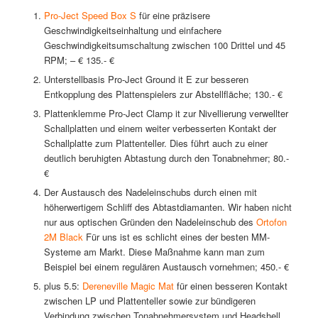
Pro-Ject Speed Box S
für eine präzisere
Geschwindigkeitseinhaltung und einfachere
Geschwindigkeitsumschaltung zwischen 100 Drittel und 45
RPM; – € 135.- €
Unterstellbasis Pro-Ject Ground it E zur besseren
Entkopplung des Plattenspielers zur Abstellfläche; 130.- €
Plattenklemme Pro-Ject Clamp it zur Nivellierung verwellter
Schallplatten und einem weiter verbesserten Kontakt der
Schallplatte zum Plattenteller. Dies führt auch zu einer
deutlich beruhigten Abtastung durch den Tonabnehmer; 80.-
€
Der Austausch des Nadeleinschubs durch einen mit
höherwertigem Schliff des Abtastdiamanten. Wir haben nicht
nur aus optischen Gründen den Nadeleinschub des
Ortofon
2M Black
Für uns ist es schlicht eines der besten MM-
Systeme am Markt. Diese Maßnahme kann man zum
Beispiel bei einem regulären Austausch vornehmen; 450.- €
plus 5.5:
Dereneville Magic Mat
für einen besseren Kontakt
zwischen LP und Plattenteller sowie zur bündigeren
Verbindung zwischen Tonabnehmersystem und Headshell