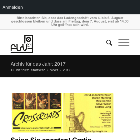
Anmelden
Bitte beachten Sie, dass das Ladengeschäft vom 4. bis 6. August
geschlossen bleiben und dass am Freitag, dem 7. August, erst ab 14.00
Uhr geöffnet sein wird.
Archiv für das Jahr: 2017
Du bist hier:
Startseite
/
News
/
2017
Seien Sie spontan! Gratis-