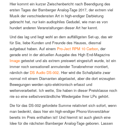
Hier kommt ein kurzer Zwischenbericht nach Beendigung des
ersten Tages der Bamberger Analog-Tage 2017, der extrem viel
Musik der verschiedensten Art in high-endiger Darbietung
gebracht hat, nur kein audiophiles Gedudel, wie man es von
hundert anderen Veranstaltungen dieser Art her kennt.
Und das lag und liegt wohl an dem auffälligsten Set-up, das wir
für Sie, liebe Kunden und Freunde des Hauses, diesmal
aufgebaut haben. Auf einem
Pro-Ject RPM 10 Carbon
, der
gerade erst in der aktuellen Ausgabe des High End-Magazins
Image
getestet und als extrem preiswert eingestuft wurde, ist ein
immer noch sensationell anmutender Tonabnehmer montiert,
nämlich der
DS Audio DS-002
. Hier wird die Schallplatte zwar
normal mit einem Diamanten abgetastet, aber die dort erzeugten
Bewegungen werden opto-elektronisch erfasst und
weiterverarbeitet. Ich wette, Sie haben in dieser Preisklasse noch
nie so eine selbstverständliche Wiedergabe Ihrer LPs gehört.
Die für das DS-002 gefordete Summe relativiert sich sofort, wenn
man bedenkt, dass hier ein high-endiger Phono-Vorverstärker
bereits im Preis enthalten ist! Und hiermit ist auch gleich eine
Idee für die nächsten Bamberger Analog-Tage geboren. Lassen