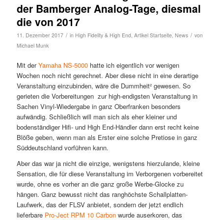
der Bamberger Analog-Tage, diesmal
die von 2017
/
/
11. Dezember 2017
in
High Fidelity & High End
,
Artikel Startseite
,
News
von
Michael Munk
Mit der
Yamaha NS-5000
hatte ich eigentlich vor wenigen
Wochen noch nicht gerechnet. Aber diese nicht in eine derartige
Veranstaltung einzubinden, wäre die Dummheit² gewesen. So
gerieten die Vorbereitungen zur high-endigsten Veranstaltung in
Sachen Vinyl-Wiedergabe in ganz Oberfranken besonders
aufwändig. Schließlich will man sich als eher kleiner und
bodenständiger Hifi- und High End-Händler dann erst recht keine
Blöße geben, wenn man als Erster eine solche Pretiose in ganz
Süddeutschland vorführen kann.
Aber das war ja nicht die einzige, wenigstens hierzulande, kleine
Sensation, die für diese Veranstaltung im Verborgenen vorbereitet
wurde, ohne es vorher an die ganz große Werbe-Glocke zu
hängen. Ganz bewusst nicht das ranghöchste Schallplatten-
Laufwerk, das der FLSV anbietet, sondern der jetzt endlich
lieferbare
Pro-Ject RPM 10 Carbon
wurde auserkoren, das