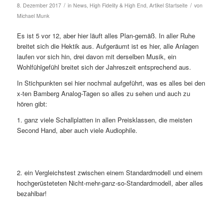
/
/
8. Dezember 2017
in
News
,
High Fidelity & High End
,
Artikel Startseite
von
Michael Munk
Es ist 5 vor 12, aber hier läuft alles Plan-gemäß. In aller Ruhe
breitet sich die Hektik aus. Aufgeräumt ist es hier, alle Anlagen
laufen vor sich hin, drei davon mit derselben Musik, ein
Wohlfühlgefühl breitet sich der Jahreszeit entsprechend aus.
In Stichpunkten sei hier nochmal aufgeführt, was es alles bei den
x-ten Bamberg Analog-Tagen so alles zu sehen und auch zu
hören gibt:
1. ganz viele Schallplatten in allen Preisklassen, die meisten
Second Hand, aber auch viele Audiophile.
2. ein Vergleichstest zwischen einem Standardmodell und einem
hochgerüsteteten Nicht-mehr-ganz-so-Standardmodell, aber alles
bezahlbar!