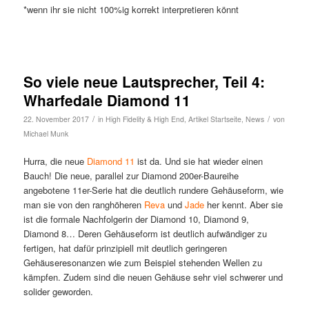
*wenn ihr sie nicht 100%ig korrekt interpretieren könnt
So viele neue Lautsprecher, Teil 4:
Wharfedale Diamond 11
/
/
22. November 2017
in
High Fidelity & High End
,
Artikel Startseite
,
News
von
Michael Munk
Hurra, die neue
Diamond 11
ist da. Und sie hat wieder einen
Bauch! Die neue, parallel zur Diamond 200er-Baureihe
angebotene 11er-Serie hat die deutlich rundere Gehäuseform, wie
man sie von den ranghöheren
Reva
und
Jade
her kennt. Aber sie
ist die formale Nachfolgerin der Diamond 10, Diamond 9,
Diamond 8… Deren Gehäuseform ist deutlich aufwändiger zu
fertigen, hat dafür prinzipiell mit deutlich geringeren
Gehäuseresonanzen wie zum Beispiel stehenden Wellen zu
kämpfen. Zudem sind die neuen Gehäuse sehr viel schwerer und
solider geworden.