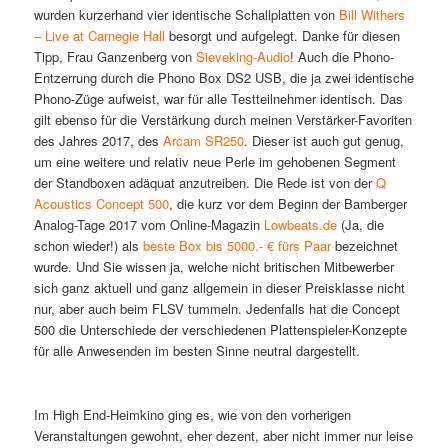
wurden kurzerhand vier identische Schallplatten von
Bill Withers
– Live at Carnegie Hall
besorgt und aufgelegt. Danke für diesen
Tipp, Frau Ganzenberg von
Sieveking-Audio
! Auch die Phono-
Entzerrung durch die Phono Box DS2 USB, die ja zwei identische
Phono-Züge aufweist, war für alle Testteilnehmer identisch. Das
gilt ebenso für die Verstärkung durch meinen Verstärker-Favoriten
des Jahres 2017, des
Arcam SR250
. Dieser ist auch gut genug,
um eine weitere und relativ neue Perle im gehobenen Segment
der Standboxen adäquat anzutreiben. Die Rede ist von der
Q
Acoustics Concept 500
, die kurz vor dem Beginn der Bamberger
Analog-Tage 2017 vom Online-Magazin
Lowbeats.de
(Ja, die
schon wieder!) als
beste Box bis 5000.- € fürs Paar
bezeichnet
wurde. Und Sie wissen ja, welche nicht britischen Mitbewerber
sich ganz aktuell und ganz allgemein in dieser Preisklasse nicht
nur, aber auch beim FLSV tummeln. Jedenfalls hat die Concept
500 die Unterschiede der verschiedenen Plattenspieler-Konzepte
für alle Anwesenden im besten Sinne neutral dargestellt.
Im High End-Heimkino ging es, wie von den vorherigen
Veranstaltungen gewohnt, eher dezent, aber nicht immer nur leise