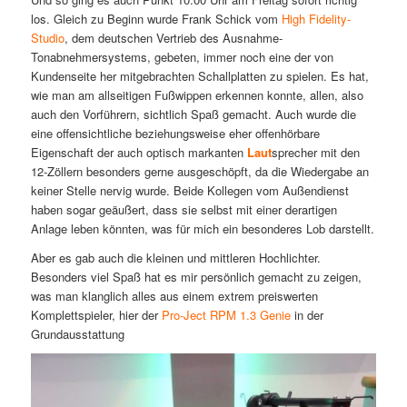
los. Gleich zu Beginn wurde Frank Schick vom
High Fidelity-
Studio
, dem deutschen Vertrieb des Ausnahme-
Tonabnehmersystems, gebeten, immer noch eine der von
Kundenseite her mitgebrachten Schallplatten zu spielen. Es hat,
wie man am allseitigen Fußwippen erkennen konnte, allen, also
auch den Vorführern, sichtlich Spaß gemacht. Auch wurde die
eine offensichtliche beziehungsweise eher offenhörbare
Eigenschaft der auch optisch markanten
Laut
sprecher mit den
12-Zöllern besonders gerne ausgeschöpft, da die Wiedergabe an
keiner Stelle nervig wurde. Beide Kollegen vom Außendienst
haben sogar geäußert, dass sie selbst mit einer derartigen
Anlage leben könnten, was für mich ein besonderes Lob darstellt.
Aber es gab auch die kleinen und mittleren Hochlichter.
Besonders viel Spaß hat es mir persönlich gemacht zu zeigen,
was man klanglich alles aus einem extrem preiswerten
Komplettspieler, hier der
Pro-Ject RPM 1.3 Genie
in der
Grundausstattung