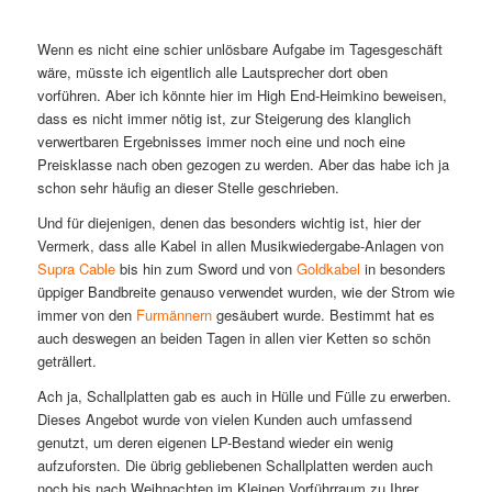
Wenn es nicht eine schier unlösbare Aufgabe im Tagesgeschäft
wäre, müsste ich eigentlich alle Lautsprecher dort oben
vorführen. Aber ich könnte hier im High End-Heimkino beweisen,
dass es nicht immer nötig ist, zur Steigerung des klanglich
verwertbaren Ergebnisses immer noch eine und noch eine
Preisklasse nach oben gezogen zu werden. Aber das habe ich ja
schon sehr häufig an dieser Stelle geschrieben.
Und für diejenigen, denen das besonders wichtig ist, hier der
Vermerk, dass alle Kabel in allen Musikwiedergabe-Anlagen von
Supra Cable
bis hin zum Sword und von
Goldkabel
in besonders
üppiger Bandbreite genauso verwendet wurden, wie der Strom wie
immer von den
Furmännern
gesäubert wurde. Bestimmt hat es
auch deswegen an beiden Tagen in allen vier Ketten so schön
geträllert.
Ach ja, Schallplatten gab es auch in Hülle und Fülle zu erwerben.
Dieses Angebot wurde von vielen Kunden auch umfassend
genutzt, um deren eigenen LP-Bestand wieder ein wenig
aufzuforsten. Die übrig gebliebenen Schallplatten werden auch
noch bis nach Weihnachten im Kleinen Vorführraum zu Ihrer