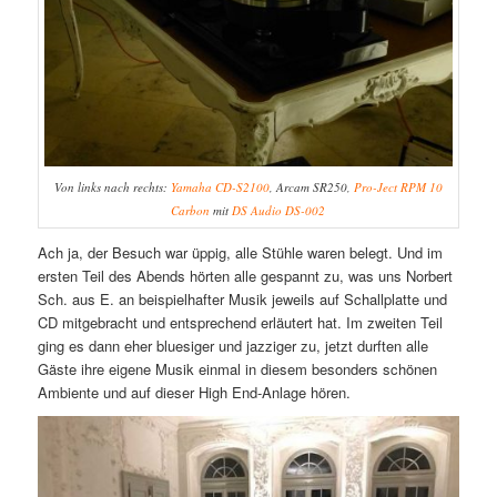
Von links nach rechts:
Yamaha CD-S2100
, Arcam SR250,
Pro-Ject RPM 10
Carbon
mit
DS Audio DS-002
Ach ja, der Besuch war üppig, alle Stühle waren belegt. Und im
ersten Teil des Abends hörten alle gespannt zu, was uns Norbert
Sch. aus E. an beispielhafter Musik jeweils auf Schallplatte und
CD mitgebracht und entsprechend erläutert hat. Im zweiten Teil
ging es dann eher bluesiger und jazziger zu, jetzt durften alle
Gäste ihre eigene Musik einmal in diesem besonders schönen
Ambiente und auf dieser High End-Anlage hören.