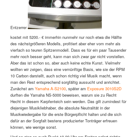
Entzerrer
kostet mit 5200.- € immerhin nunmehr nur noch etwa die Hälfte
des nächstgrößeren Modells, profitiert aber eher vom mehr als
vierfach so teuren Spitzenmodell. Dass es für ein paar Tausender
mehr noch besser geht, kann man sich zwar gar nicht vorstellen.
Aber das ist schon so, aber auch keine echte Kunst. Vielmehr
wollten wir zeigen, dass eine vernünftige Basis, wie sie der RPM
10 Carbon darstellt, auch schon richtig viel Musik macht, wenn
man den Rest entsprechend sorgfältig aussucht und anrichtet.
Zunächst am
Yamaha A-S2100
, später am
Exposure 3010S2D
durften die Yamaha NS-5000 beweisen, warum sie zu Recht
Hecht in diesem Karpfenteich sein werden. Das gilt zumindest für
diejenigen Musikliebhaber, die absolute Neutralität in der
Musikwiedergabe für die erste Bürgerpflicht halten und die sich
dafür an der Sorgfalt bestens produzierter Tonträger erfreuen
können, wie wenige sonst.
Und so ging es auch Punkt 10.00 Uhr am Freitag sofort richtig