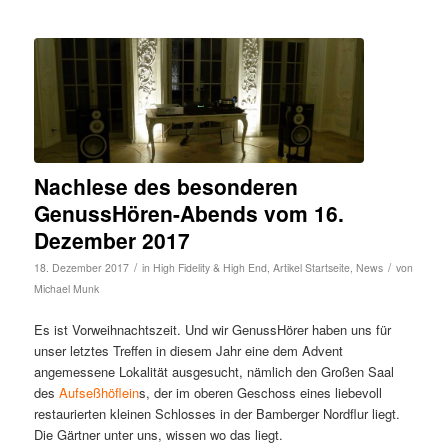
Nachlese des besonderen
GenussHören-Abends vom 16.
Dezember 2017
/
/
18. Dezember 2017
in
High Fidelity & High End
,
Artikel Startseite
,
News
von
Michael Munk
Es ist Vorweihnachtszeit. Und wir GenussHörer haben uns für
unser letztes Treffen in diesem Jahr eine dem Advent
angemessene Lokalität ausgesucht, nämlich den Großen Saal
des
Aufseßhöflein
s, der im oberen Geschoss eines liebevoll
restaurierten kleinen Schlosses in der Bamberger Nordflur liegt.
Die Gärtner unter uns, wissen wo das liegt.