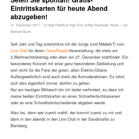
Eintrittskarten für heute Abend
abzugeben!
/
/
27. Dezember 2017
in
High Fidelity & High End
,
Artikel Startseite
,
News
von
Michael Munk
Seit Jahr und Tag unterstütze ich die Jungs (und Mädels?) vom
Live Club
für deren
CrossRoads
-Veranstaltung, die stets am
2.Weihnachtsfeiertag oder eben am 27. Dezember stattfindet. Ein
besonderes Konzert mit einer ganz besonderen Darbietung und
erst recht für die Fans der guten, alten Elektro-Gitarre.
Außergewöhnlich sind auch stets die Anmoderationen. Es lohnt
sich also eigentlich immer, dorthin zu gehen.
Nur am heutigen Mittwoch bin ich leider verhindert, so dass ich
meine beiden Eintrittskarten an einen Schnellentschlossenen
oder an eine Schnellstentscheidende abgeben werde.
Also los, denn wer zuerst mahlt, der kommt zuerst zu mir und
dann in den abends in den Live Club in der Sandstraße zu
Bamberg.