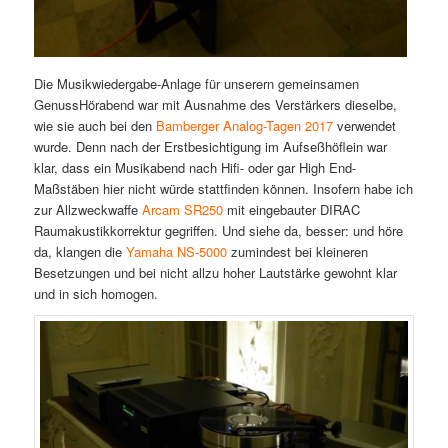
Die Musikwiedergabe-Anlage für unserern gemeinsamen
GenussHörabend war mit Ausnahme des Verstärkers dieselbe,
wie sie auch bei den
Bamberger Analog-Tagen 2017
verwendet
wurde. Denn nach der Erstbesichtigung im Aufseßhöflein war
klar, dass ein Musikabend nach Hifi- oder gar High End-
Maßstäben hier nicht würde stattfinden können. Insofern habe ich
zur Allzweckwaffe
Arcam SR250
mit eingebauter DIRAC
Raumakustikkorrektur gegriffen. Und siehe da, besser: und höre
da, klangen die
Yamaha NS-5000
zumindest bei kleineren
Besetzungen und bei nicht allzu hoher Lautstärke gewohnt klar
und in sich homogen.