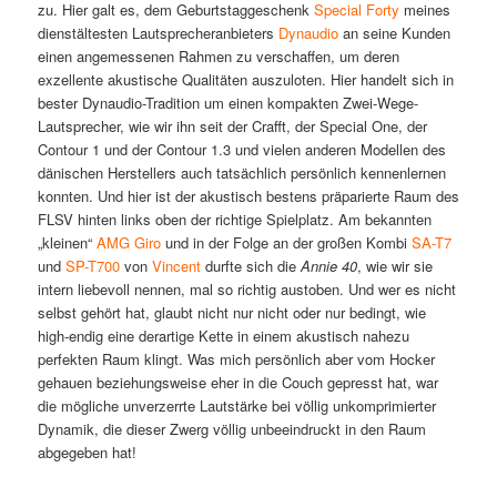
zu. Hier galt es, dem Geburtstaggeschenk
Special Forty
meines
dienstältesten Lautsprecheranbieters
Dynaudio
an seine Kunden
einen angemessenen Rahmen zu verschaffen, um deren
exzellente akustische Qualitäten auszuloten. Hier handelt sich in
bester Dynaudio-Tradition um einen kompakten Zwei-Wege-
Lautsprecher, wie wir ihn seit der Crafft, der Special One, der
Contour 1 und der Contour 1.3 und vielen anderen Modellen des
dänischen Herstellers auch tatsächlich persönlich kennenlernen
konnten. Und hier ist der akustisch bestens präparierte Raum des
FLSV hinten links oben der richtige Spielplatz. Am bekannten
„kleinen“
AMG Giro
und in der Folge an der großen Kombi
SA-T7
und
SP-T700
von
Vincent
durfte sich die
Annie 40
, wie wir sie
intern liebevoll nennen, mal so richtig austoben. Und wer es nicht
selbst gehört hat, glaubt nicht nur nicht oder nur bedingt, wie
high-endig eine derartige Kette in einem akustisch nahezu
perfekten Raum klingt. Was mich persönlich aber vom Hocker
gehauen beziehungsweise eher in die Couch gepresst hat, war
die mögliche unverzerrte Lautstärke bei völlig unkomprimierter
Dynamik, die dieser Zwerg völlig unbeeindruckt in den Raum
abgegeben hat!