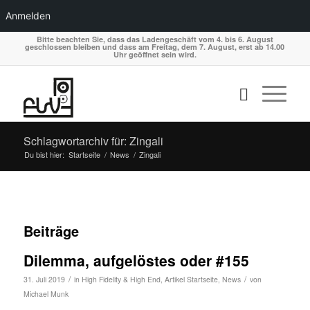
Anmelden
Bitte beachten Sie, dass das Ladengeschäft vom 4. bis 6. August
geschlossen bleiben und dass am Freitag, dem 7. August, erst ab 14.00
Uhr geöffnet sein wird.
Schlagwortarchiv für: Zingali
Du bist hier:
Startseite
/
News
/
Zingali
Beiträge
Dilemma, aufgelöstes oder #155
/
/
31. Juli 2019
in
High Fidelity & High End
,
Artikel Startseite
,
News
von
Michael Munk