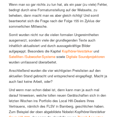
Wenn man so gar nichts zu tun hat, als ein paar (zu viele) Fehler,
bedingt durch eine Formatumstellung auf der Webseite, zu
beheben, dann macht man es aber gleich richtig! Und somit
beantwortet sich die Frage nach der Folge 155 im Zyklus der
sommerlichen Mittwoche.
Somit wurden nicht nur die vielen formalen Ungereimtheiten
ausgemerzt, sondern viele der grundlegenden Texte auch
inhaltlich aktualisiert und durch aussagekräftige Bilder
aufgepeppt. Besonders die Kapitel
Kopfhörer-Verstärker
und
Satelliten-/Subwoofer-Systeme
sowie
Digitale Soundprojektoren
wurden umfassend überarbeitet.
Anschließend wurden die vier wichtigsten Preislisten auf den
aktuellen Stand gebracht und entsprechend eingepflegt. Macht ja
auch fast keine Arbeit, oder?
Und wenn man schon dabei ist, dann kann man ja auch mal
darauf hinweisen, welche tollen neuen Gerätschaften sich in den
letzten Wochen ins Portfolio des Local Hifi-Dealers Ihres
Vertrauens, nämlich des FLSV in Bamberg, geschlichen haben.
Zum Beispiel der oben abgebildete Nobelst-Kopfhörer-Verstärker