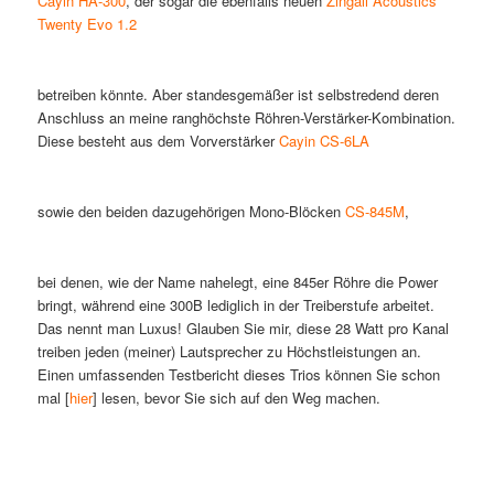
Cayin HA-300
, der sogar die ebenfalls neuen
Zingali Acoustics
Twenty Evo 1.2
betreiben könnte. Aber standesgemäßer ist selbstredend deren
Anschluss an meine ranghöchste Röhren-Verstärker-Kombination.
Diese besteht aus dem Vorverstärker
Cayin CS-6LA
sowie den beiden dazugehörigen Mono-Blöcken
CS-845M
,
bei denen, wie der Name nahelegt, eine 845er Röhre die Power
bringt, während eine 300B lediglich in der Treiberstufe arbeitet.
Das nennt man Luxus! Glauben Sie mir, diese 28 Watt pro Kanal
treiben jeden (meiner) Lautsprecher zu Höchstleistungen an.
Einen umfassenden Testbericht dieses Trios können Sie schon
mal [
hier
] lesen, bevor Sie sich auf den Weg machen.