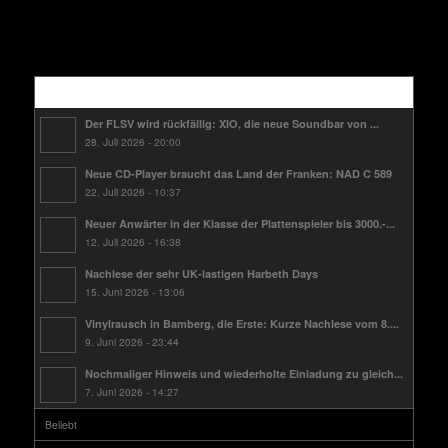
Kürzlich
Der FLSV wird rückfällig: XIO, die neue Soundbar von ...
28. Juli 2026 - 20:00
Neue CD-Player braucht das Land der Franken: NAD C 589
22. Juli 2026 - 10:37
Neuer Anwärter in der Klasse der Plattenspieler bis 3000.-...
12. Juli 2026 - 16:38
Nachlese der sehr UK-lastigen Harbeth Days
15. Juni 2026 - 13:06
Vinylrausch in Bamberg, die Erste: Kurze Nachlese vom 8....
9. Juni 2026 - 23:44
Nochmaliger Hinweis und wiederholte Einladung zu gleich...
7. Juni 2026 - 14:27
Beliebt