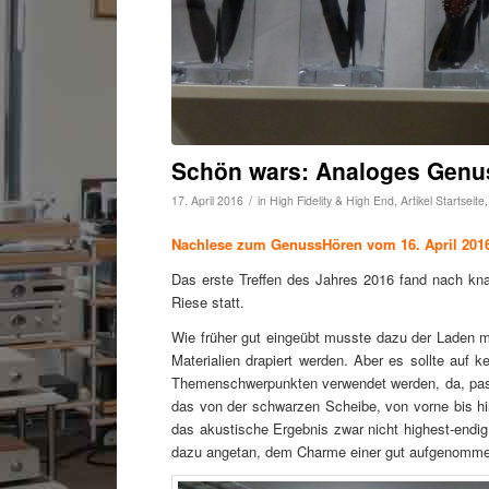
Schön wars: Analoges Genu
/
17. April 2016
in
High Fidelity & High End
,
Artikel Startseite
Nachlese zum GenussHören vom 16. April 201
Das erste Treffen des Jahres 2016 fand nach kna
Riese statt.
Wie früher gut eingeübt musste dazu der Laden mit
Materialien drapiert werden. Aber es sollte auf k
Themenschwerpunkten verwendet werden, da, p
das von der schwarzen Scheibe, von vorne bis h
das akustische Ergebnis zwar nicht highest-endig
dazu angetan, dem Charme einer gut aufgenommene