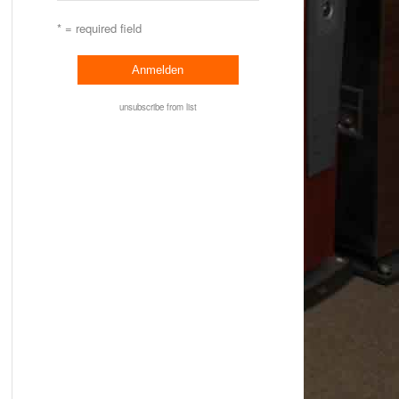
* = required field
unsubscribe from list