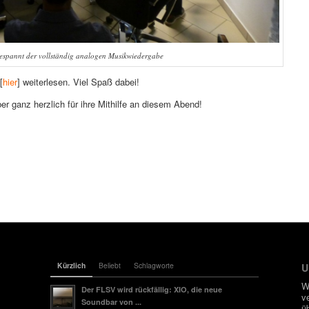
gespannt der vollständig analogen Musikwiedergabe
[
hier
] weiterlesen. Viel Spaß dabei!
 ganz herzlich für ihre Mithilfe an diesem Abend!
Kürzlich
Beliebt
Schlagworte
U
W
Der FLSV wird rückfällig: XIO, die neue
v
Soundbar von ...
ü