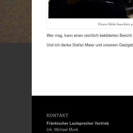
Unsere Gäste lauschten 
Wer mag, kann einen reichlich bebilderten Bericht 
Und ich danke Stefan Maier und unserem Gastgeber
KONTAKT
Fränkischer Lautsprecher Vertrieb
Inh. Michael Munk