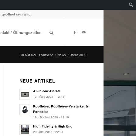
 geöffnet sein wird.
ontakt / Öffnungszeiten
Du bist hier:
Startseite
/
News
/
Xtension 10
NEUE ARTIKEL
All-in-one-Geräte
13. März 2021 - 12:48
Kopfhörer, Kopfhörer-Verstärker &
Portables
19. Oktober 2020 - 12:16
High Fidelity & High End
29. Juni 2015 - 22:21