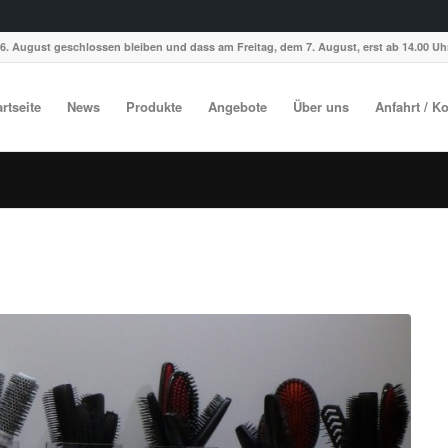
6. August geschlossen bleiben und dass am Freitag, dem 7. August, erst ab 14.00 Uhr
artseite
News
Produkte
Angebote
Über uns
Anfahrt / K