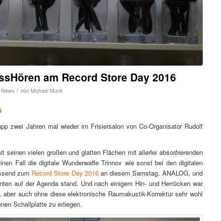
ssHören am Record Store Day 2016
/
,
News
von
Michael Munk
6
pp zwei Jahren mal wieder im Frisiersalon von Co-Organisator Rudolf
 seinen vielen großen und glatten Flächen mit allerlei absor
bier
enden
einen Fall die digitale Wunderwaffe Trinnov wie sonst bei den digitalen
assend zum
Record Store Day 2016
an diesem Samstag, ANALOG, und
inten auf der Agenda stand. Und nach einigem Hin- und Herrücken war
, aber auch ohne diese elektronische Raumakustik-Korrektur sehr wohl
n Schallplatte zu erliegen.