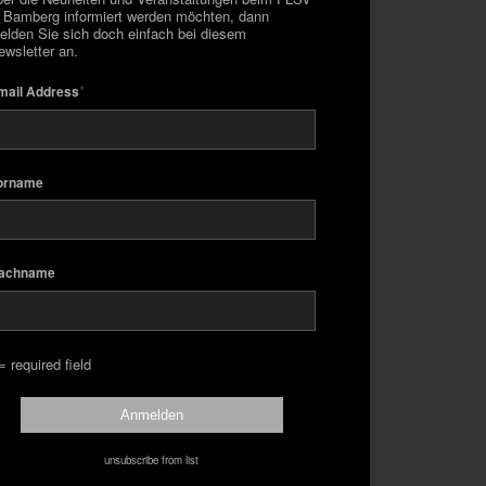
n Bamberg informiert werden möchten, dann
elden Sie sich doch einfach bei diesem
ewsletter an.
*
mail Address
orname
achname
= required field
unsubscribe from list