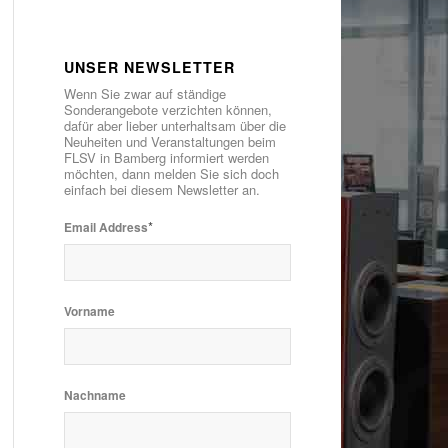
UNSER NEWSLETTER
Wenn Sie zwar auf ständige
Sonderangebote verzichten können,
dafür aber lieber unterhaltsam über die
Neuheiten und Veranstaltungen beim
FLSV in Bamberg informiert werden
möchten, dann melden Sie sich doch
einfach bei diesem Newsletter an.
*
Email Address
Vorname
Nachname